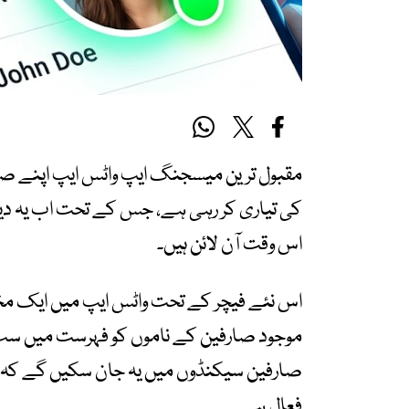
مقبول ترین میسجنگ ایپ واٹس ایپ اپنے صار
کی تیاری کر رہی ہے، جس کے تحت اب یہ دیک
اس وقت آن لائن ہیں۔
اس نئے فیچر کے تحت واٹس ایپ میں ایک مخص
موجود صارفین کے ناموں کو فہرست میں سب
صارفین سیکنڈوں میں یہ جان سکیں گے کہ ان
فعال ہے۔