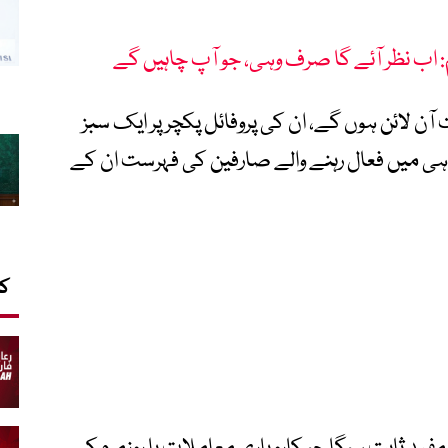
 اب نظر آئے گا صرف وہی، جو آپ چاہیں گے
ن لائن ہوں گے، ان کی پروفائل پکچر پر ایک سبز
 ہی میں فعال رہنے والے صارفین کی فہرست ان کے
کا