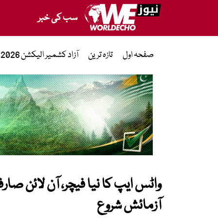
سب کی خبر
صفحہ اول
تازہ ترین
آزاد کشمیر الیکشن 2026
واٹس ایپ کا نیا فیچر، آن لائن ص
آزمائش شروع