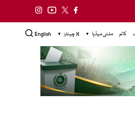
کالم
ملٹی میڈیا
X چینلز
English