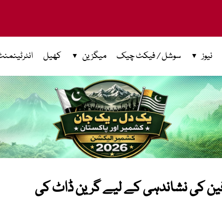
نیوز
سوشل / فیکٹ چیک
میگزین
کھیل
انٹرٹینمنٹ
ارفین کی نشاندہی کے لیے گرین ڈاٹ کی