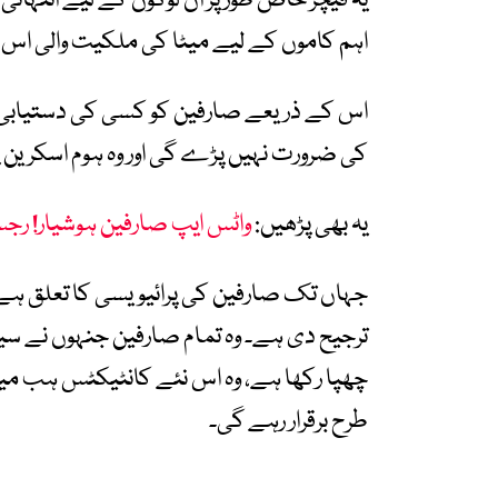
یہ فیچر خاص طور پر ان لوگوں کے لیے انتہائی 
اہم کاموں کے لیے میٹا کی ملکیت والی اس ای
اس کے ذریعے صارفین کو کسی کی دستیابی 
کی ضرورت نہیں پڑے گی اور وہ ہوم اسکرین
یہ بھی پڑھیں:
واٹس ایپ صارفین ہوشیار! رجسٹر
جہاں تک صارفین کی پرائیویسی کا تعلق ہے،
ترجیح دی ہے۔ وہ تمام صارفین جنہوں نے سیٹن
چھپا رکھا ہے، وہ اس نئے کانٹیکٹس ہب میں
طرح برقرار رہے گی۔