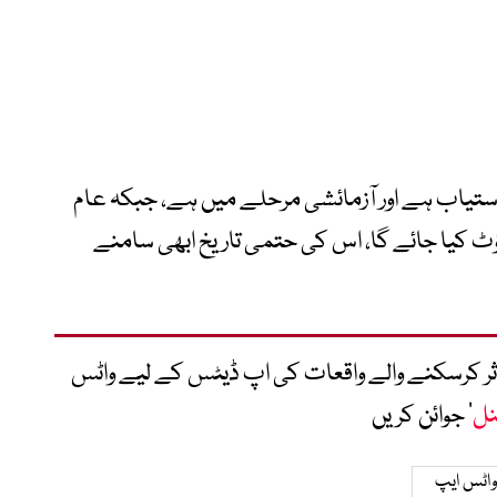
 دستیاب ہے اور آزمائشی مرحلے میں ہے، جبکہ عام
 کیا جائے گا، اس کی حتمی تاریخ ابھی سامنے
متاثر کرسکنے والے واقعات کی اپ ڈیٹس کے لیے واٹس
نل
‘ جوائن کریں
واٹس ایپ