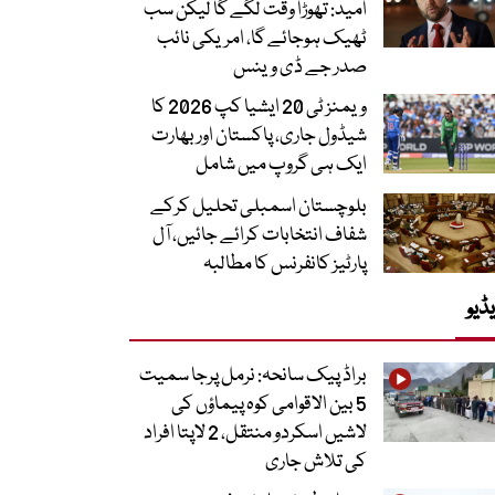
امید: تھوڑا وقت لگے گا لیکن سب
ٹھیک ہوجائے گا، امریکی نائب
صدر جے ڈی وینس
ویمنز ٹی 20 ایشیا کپ 2026 کا
شیڈول جاری، پاکستان اور بھارت
ایک ہی گروپ میں شامل
بلوچستان اسمبلی تحلیل کرکے
شفاف انتخابات کرائے جائیں، آل
پارٹیز کانفرنس کا مطالبہ
ڈیو
براڈ پیک سانحہ: نرمل پرجا سمیت
5 بین الاقوامی کوہ پیماؤں کی
لاشیں اسکردو منتقل، 2 لاپتا افراد
کی تلاش جاری