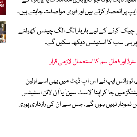
مفید ثابت ہوگا جو کاروباری معاملات یا روزمرہ کے
پ پر انحصار کرتے ہیں اور فوری مواصلت چاہتے ہیں۔
چیک کرنے کے لیے بار بار الگ الگ چیٹس کھولنے
 پر ہی سب کا اسٹیٹس دیکھ سکیں گے۔
ڈ اور فعال سم کا استعمال لازمی قرار
 تو واٹس ایپ نے اس اپ ڈیٹ میں بھی اسے اولین
گز میں جا کر اپنا ’لاسٹ سین‘ یا آن لائن اسٹیٹس
 نمودار نہیں ہوں گے، جس سے ان کی رازداری پوری