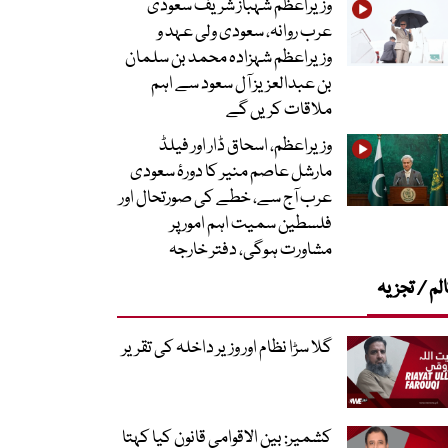
وزیراعظم شہباز شریف سعودی
عرب روانہ، سعودی ولی عہد و
وزیراعظم شہزادہ محمد بن سلمان
بن عبدالعزیز آل سعود سے اہم
ملاقات کریں گے
وزیراعظم، اسحاق ڈار اور فیلڈ
مارشل عاصم منیر کا دورۂ سعودی
عرب آج سے، خطے کی صورتحال اور
فلسطین سمیت اہم امور پر
مشاورت ہوگی، دفتر خارجہ
لم / تجزیہ
گلا سڑا نظام اور وزیر داخلہ کی تقریر
کشمیر: بین الاقوامی قانون کیا کہتا