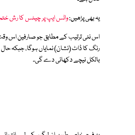
یہ بھی پڑھیں:
واٹس ایپ پر چیٹس کا رش ختم:
اس نئی ترتیب کے مطابق جو صارفین اس وقت آ
رنگ کا ڈاٹ (نشان) نمایاں ہوگا، جبکہ حال
بالکل نیچے دکھائی دے گی۔