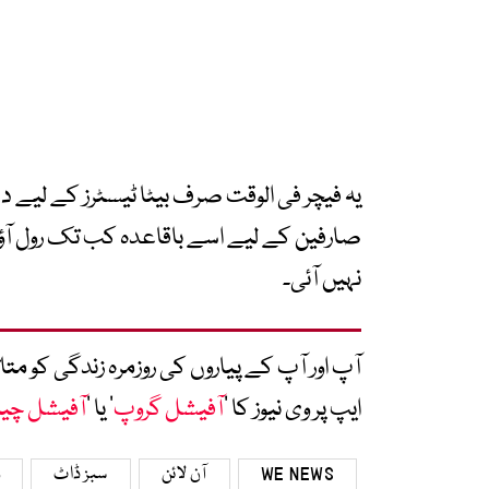
یہ فیچر فی الوقت صرف بیٹا ٹیسٹرز کے لیے
صارفین کے لیے اسے باقاعدہ کب تک رول آؤٹ
نہیں آئی۔
آپ اور آپ کے پیاروں کی روزمرہ زندگی کو 
ایپ پر وی نیوز کا ’
آفیشل گروپ
‘ یا ’
آفیشل چی
WE NEWS
آن لائن
سبز ڈاٹ