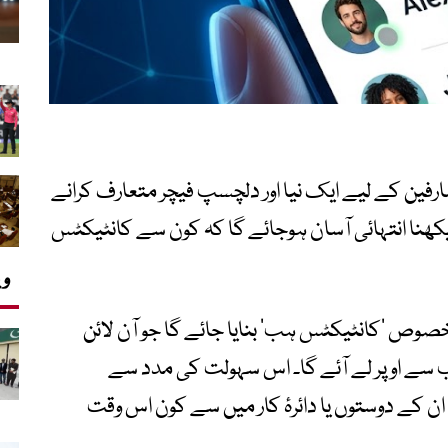
فین کے لیے ایک نیا اور دلچسپ فیچر متعارف کرانے
ھنا انتہائی آسان ہوجائے گا کہ کون سے کانٹیکٹس
وی
وص ’کانٹیکٹس ہب‘ بنایا جائے گا جو آن لائن
 سے اوپر لے آئے گا۔ اس سہولت کی مدد سے
 کے دوستوں یا دائرۂ کار میں سے کون اس وقت