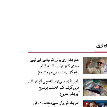
زہ ترین
جنریشن زی ووٹرز کو لبانے کے لیے
مودی کا بڑا یوٹرن، انسٹاگرام
پرانوکھے اندازمیں مہم شروع
راولپنڈی میں 6 سالہ بچی لاپتا، نالے
میں گرنے کے خدشے پر سرچ
آپریشن شروع
امریکا کو ایران سے معاہدے کی