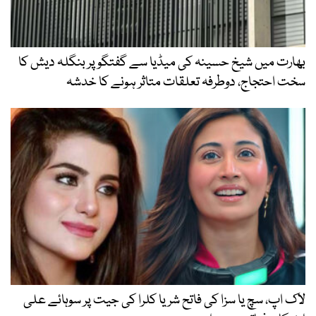
بھارت میں شیخ حسینہ کی میڈیا سے گفتگو پر بنگلہ دیش کا
سخت احتجاج، دوطرفہ تعلقات متاثر ہونے کا خدشہ
لاک اپ، سچ یا سزا کی فاتح شریا کلرا کی جیت پر سوہائے علی