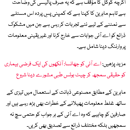
اگرچہ گوگل کا مؤقف ہے کہ یہ صرف پالیسی کی وضاحت
ہے تاہم ماہرین کا کہنا ہے کہ کمپنی پسِ پردہ اس مسئلے
سے نمٹنے کے لیے نئے تجربات کر رہی ہے جن میں مشکوک
ذرائع کو اے آئی جوابات سے خارج کرنا اور غیر یقینی معلومات
پر وارننگ دینا شامل ہے۔
مزید پڑھیں:
اے آئی کو جھانسا: آنکھوں کی ایک فرضی بیماری
کو حقیقی سمجھ کر چیٹ بوٹس طبی مشورے دینا شروع
ماہرین کے مطابق مصنوعی ذہانت کے استعمال میں تیزی کے
ساتھ غلط معلومات پھیلانے کے خطرات بھی بڑھ رہے ہیں اور
صارفین کو چاہیے کہ وہ اے آئی کے ہر جواب کو حتمی سچ نہ
سمجھیں بلکہ مختلف ذرائع سے تصدیق بھی کریں۔