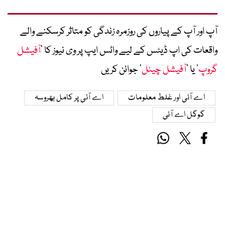
آپ اور آپ کے پیاروں کی روزمرہ زندگی کو متاثر کرسکنے والے
واقعات کی اپ ڈیٹس کے لیے واٹس ایپ پر وی نیوز کا ’
آفیشل
گروپ
‘ یا ’
آفیشل چینل
‘ جوائن کریں
اے آئی اور غلط معلومات
اے آئی پر کامل بھروسہ
گوگل اے آئی