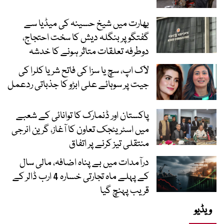
بھارت میں شیخ حسینہ کی میڈیا سے
گفتگو پر بنگلہ دیش کا سخت احتجاج،
دوطرفہ تعلقات متاثر ہونے کا خدشہ
لاک اپ، سچ یا سزا کی فاتح شریا کلرا کی
جیت پر سوہائے علی ابڑو کا جذباتی ردعمل
پاکستان اور ڈنمارک کا توانائی کے شعبے
میں اسٹریٹجک تعاون کا آغاز، گرین انرجی
منتقلی تیز کرنے پر اتفاق
درآمدات میں بے پناہ اضافہ، مالی سال
کے پہلے ماہ تجارتی خسارہ 4 ارب ڈالر کے
قریب پہنچ گیا
ویڈیو