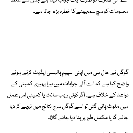
اے آئی صارف کو صرف ایک جواب دیتا ہے جس سے غلط
معلومات کو سچ سمجھنے کا خطرہ بڑھ جاتا ہے۔
گوگل نے حال ہی میں اپنی اسپیم پالیسی اپڈیٹ کرتے ہوئے
واضح کیا ہے کہ اے آئی جوابات میں ہیرا پھیری کمپنی کے
قواعد کے خلاف ہے۔ اگر کوئی ویب سائٹ یا کمپنی اس عمل
میں ملوث پائی گئی تو اسے گوگل سرچ نتائج میں نیچے کر دیا
جائے گا یا مکمل طور پر ہٹا دیا جائے گا0۔