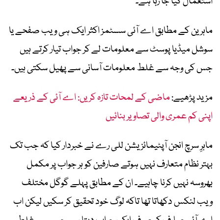
استعمال کیا جا رہا ہے۔
ماہرین کے مطابق اے آئی سسٹمز اکثر ایک ہی ویب صفحے یا
سوشل میڈیا پوسٹ سے معلومات لے کر جواب تیار کرتے ہیں
جس کی وجہ سے غلط معلومات آسانی سے پھیل سکتی ہیں۔
مزید پڑھیے:
ماضی کے لمحات تازہ کریں: اے آئی کے ذریعے
اپنی کم عمری والی تصاویر بنائیں
ماہرِ سرچ انجن آپٹیمائزیشن للی رے نے خبردار کیا کہ جب تک
بہتر نظام متعارف نہیں ہوتے صارفین کو ہر جواب پر مکمل
بھروسہ نہیں کرنا چاہیے۔ ان کے مطابق پہلے گوگل مختلف
ویب لنکس دکھاتا تھا تاکہ لوگ خود تحقیق کر سکیں لیکن اب