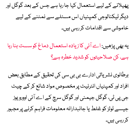
پھیلانے کے لیے استعمال کیا جا رہا ہے جس کے بعد گوگل اور
دیگر ٹیکنالوجی کمپنیاں اس مسئلے سے نمٹنے کے لیے
خاموشی سے اقدامات کر رہی ہیں۔
یہ بھی پڑھیں:
اے آئی کا زیادہ استعمال دماغ کو سست بنا رہا
ہے، کن صلاحیتوں کو شدید خطرہ ہے؟
برطانوی نشریاتی ادارے بی بی سی کی تحقیق کے مطابق بعض
افراد اور کمپنیاں انٹرنیٹ پر مخصوص مواد شائع کر کے چیٹ
جی پی ٹی، گوگل جیمنی اور گوگل سرچ کے اے آئی اوورویوز
جیسے ٹولز کو غلط یا جانبدارانہ معلومات فراہم کرنے پر مجبور
کر رہی ہیں۔