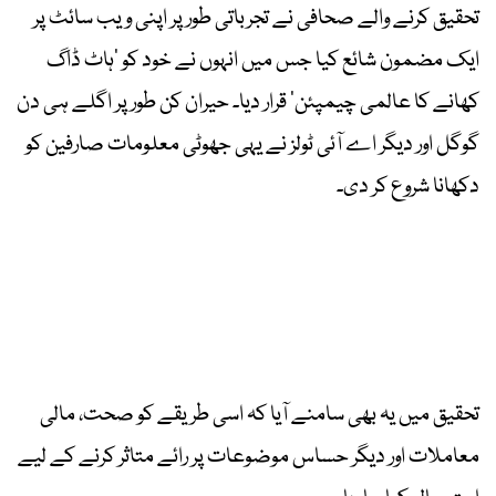
تحقیق کرنے والے صحافی نے تجرباتی طور پر اپنی ویب سائٹ پر
ایک مضمون شائع کیا جس میں انہوں نے خود کو ’ہاٹ ڈاگ
کھانے کا عالمی چیمپئن‘ قرار دیا۔ حیران کن طور پر اگلے ہی دن
گوگل اور دیگر اے آئی ٹولز نے یہی جھوٹی معلومات صارفین کو
دکھانا شروع کر دی۔
تحقیق میں یہ بھی سامنے آیا کہ اسی طریقے کو صحت، مالی
معاملات اور دیگر حساس موضوعات پر رائے متاثر کرنے کے لیے