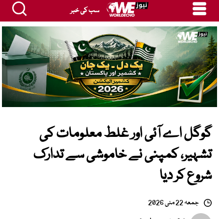
سب کی خبر
گوگل اے آئی اور غلط معلومات کی
تشہیر، کمپنی نے خاموشی سے تدارک
شروع کر دیا
جمعہ 22 مئی 2026