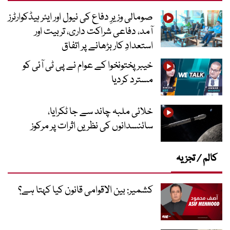
صومالی وزیرِ دفاع کی نیول اور ایئر ہیڈکوارٹرز
آمد، دفاعی شراکت داری، تربیت اور
استعدادِ کار بڑھانے پر اتفاق
خیبرپختونخوا کے عوام نے پی ٹی آئی کو
مسترد کردیا
خلائی ملبہ چاند سے جا ٹکرایا،
سائنسدانوں کی نظریں اثرات پر مرکوز
کالم / تجزیہ
کشمیر: بین الاقوامی قانون کیا کہتا ہے؟