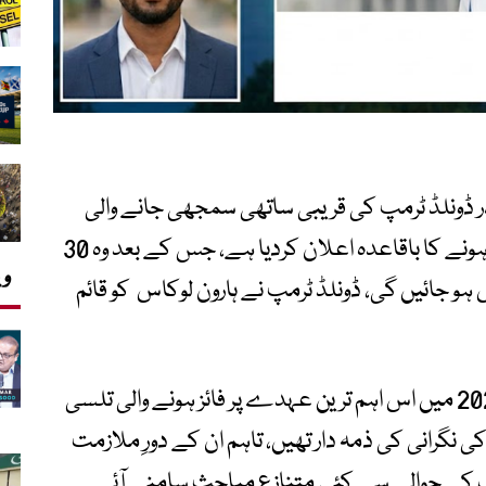
ر ڈونلڈ ٹرمپ کی قریبی ساتھی سمجھی جانے والی
تلسی گیبارڈ نے اپنے عہدے سے مستعفی ہونے کا باقاعدہ اعلان کردیا ہے، جس کے بعد وہ 30
وی
دوش ہو جائیں گی، ڈونلڈ ٹرمپ نے ہارون لوکاس کو قائم
عالمی خبر رساں ادارے کے مطابق فروری 2025 میں اس اہم ترین عہدے پر فائز ہونے والی تلسی
س ایجنسیوں کی نگرانی کی ذمہ دار تھیں، تاہم ان کے دورِ ملازمت
نگ کے حوالے سے کئی متنازع مباحث سامنے آئے۔