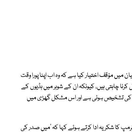
ن میں مؤقف اختیار کیا ہے کہ وہ اب اپنا پورا وقت
ل کرنا چاہتی ہیں، کیونکہ ان کے شوہر میں ہڈیوں کے
سم کی تشخیص ہوئی ہے اور اس مشکل گھڑی میں
ٹرمپ کا شکریہ ادا کرتے ہوئے کہا کہ ’میں صدر کی