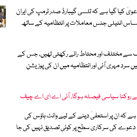
ویٰ کیا گیا ہے کہ تلسی گیبارڈ صدر ٹرمپ کی ایران
ساس انٹیلی جنس معاملات پر انتظامیہ کے ساتھ
قف سے مختلف اور محتاط رائے رکھتی تھیں، جس کے
سرد مہری آئی اور انتظامیہ میں ان کی پوزیشن
ی سے روکنا سیاسی فیصلہ ہوگا، آئی اے ای اے چیف
ہے کہ ان پر استعفیٰ دینے کے لیے وائٹ ہاؤس کی
س دعوے کی سرکاری سطح پر کوئی تصدیق نہیں کی جا