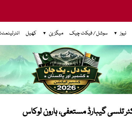
نیوز
سوشل / فیکٹ چیک
میگزین
کھیل
انٹرٹینمنٹ
ٹر تلسی گیبارڈ مستعفی، ہارون لوکاس