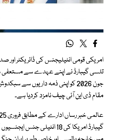
امریکی قومی انٹیلیجنس کی ڈائریکٹر اور صد
جون 2026 کو اپنی ذمہ داریوں سے سبک
مقام ڈی این آئی چیف نامزد کردیا ہے۔
گیبارڈ امریکا کی 18 انٹیلی جن
میں خارجہ پالیسی اور خاص طور پر ایران ج