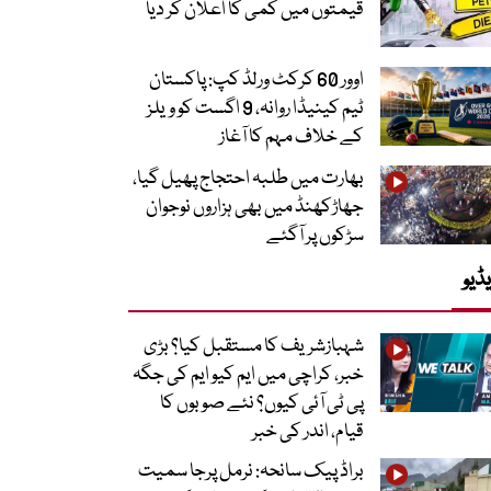
قیمتوں میں کمی کا اعلان کر دیا
اوور 60 کرکٹ ورلڈ کپ: پاکستان
ٹیم کینیڈا روانہ، 9 اگست کو ویلز
کے خلاف مہم کا آغاز
بھارت میں طلبہ احتجاج پھیل گیا،
جھاڑکھنڈ میں بھی ہزاروں نوجوان
سڑکوں پر آگئے
ڈیو
شہبازشریف کا مستقبل کیا؟ بڑی
خبر، کراچی میں ایم کیو ایم کی جگہ
پی ٹی آئی کیوں؟ نئے صوبوں کا
قیام، اندر کی خبر
براڈ پیک سانحہ: نرمل پرجا سمیت