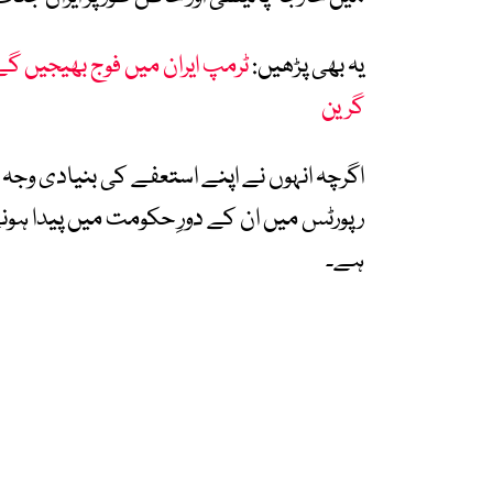
یہ بھی پڑھیں:
ٹرمپ ایران میں فوج بھیجیں گے 
گرین
اگرچہ انہوں نے اپنے استعفے کی بنیادی وجہ ش
رپورٹس میں ان کے دورِ حکومت میں پیدا ہونے
ہے۔