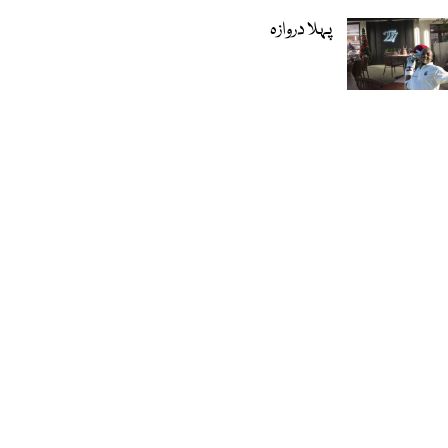
پہلا دروازہ