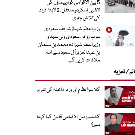
5 بین الاقوامی کوہ پیماؤں کی
لاشیں اسکردو منتقل، 2 لاپتا افراد
کی تلاش جاری
وزیراعظم شہباز شریف سعودی
عرب روانہ، سعودی ولی عہد و
وزیراعظم شہزادہ محمد بن سلمان
بن عبدالعزیز آل سعود سے اہم
ملاقات کریں گے
لم / تجزیہ
گلا سڑا نظام اور وزیر داخلہ کی تقریر
کشمیر: بین الاقوامی قانون کیا کہتا
ہے؟