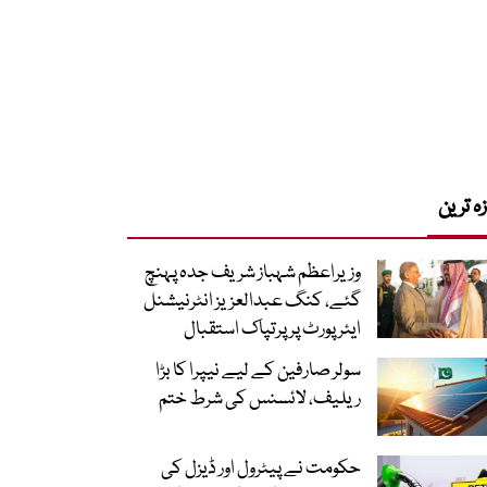
زہ ترین
وزیراعظم شہباز شریف جدہ پہنچ
گئے، کنگ عبدالعزیز انٹرنیشنل
ایئر پورٹ پر پرتپاک استقبال
سولر صارفین کے لیے نیپرا کا بڑا
ریلیف، لائسنس کی شرط ختم
حکومت نے پیٹرول اور ڈیزل کی