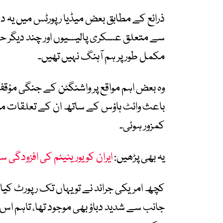
ذرائع کے مطابق بعض میڈیا رپورٹس میں یہ دع
سے متعلق عسکری پالیسیوں اور چند دیگر ح
مکمل طور پر ہم آہنگ نہیں تھیں۔
وہ بعض اہم مواقع پر واشنگٹن کے جنگی مؤ
باعث وائٹ ہاؤس کے ساتھ ان کے تعلقات میں 
کمزور ہوئی۔
یہ بھی پڑھیں:
ایران کو یورینیئم کی افزودگ
کچھ امریکی جرائد نے تو یہاں تک رپورٹ کیا 
جانب سے شدید دباؤ بھی موجود تھا، تاہم ا