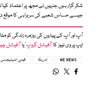
شکر گزار ہوں جنہوں نے مجھ پر اعتماد کیا 
جیسے حساس شعبے کی سربراہی کا موقع دیا
آپ اور آپ کے پیاروں کی روزمرہ زندگی کو 
ایپ پر وی نیوز کا ’
آفیشل گروپ
‘ یا ’
آفیشل چی
WE NEWS
امریکا
قومی انٹیلیجنس