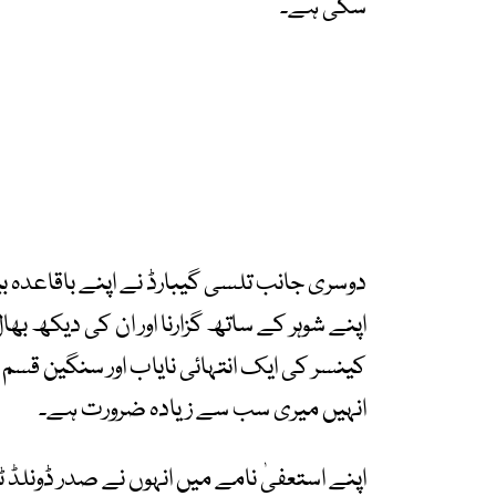
سکی ہے۔
دوسری جانب تلسی گیبارڈ نے اپنے باقاعدہ بیا
اپنے شوہر کے ساتھ گزارنا اور ان کی دیکھ بھا
کینسر کی ایک انتہائی نایاب اور سنگین ق
انہیں میری سب سے زیادہ ضرورت ہے۔
اپنے استعفیٰ نامے میں انہوں نے صدر ڈونلڈ 