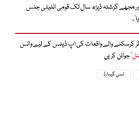
اور مجھے گزشتہ ڈیڑھ سال تک قومی انٹیلی جنس
‘۔
متاثر کرسکنے والے واقعات کی اپ ڈیٹس کے لیے واٹس
نل
‘ جوائن کریں
لسی گیبارڈ