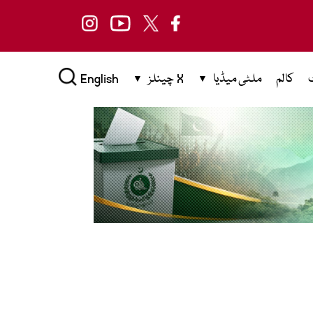
کالم
ملٹی میڈیا
X چینلز
English