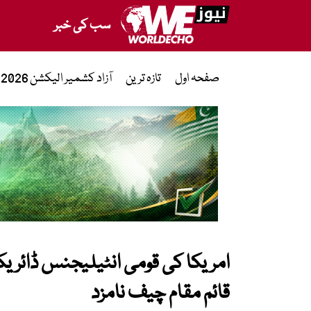
سب کی خبر
صفحہ اول
تازہ ترین
آزاد کشمیر الیکشن 2026
امریکا کی قومی انٹیلیجنس ڈائریک
قائم مقام چیف نامزد