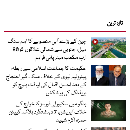
تازہ ترین
چین کے بڑے آبی منصوبے کا اہم سنگ
میل، جنوبی سے شمالی علاقوں کو 80
ارب مکعب میٹر پانی فراہم
حکومت کا جماعت اسلامی سے رابطہ،
پیٹرولیم لیوی کے خلاف ملک گیر احتجاج
کے بعد احسن اقبال کی لیاقت بلوچ کو
بریفنگ کی پیشکش
ہنگو میں سکیورٹی فورسز کا خوارج کے
خلاف آپریشن، 7 دہشتگرد ہلاک، کیپٹن
حمزہ اکرم شہید