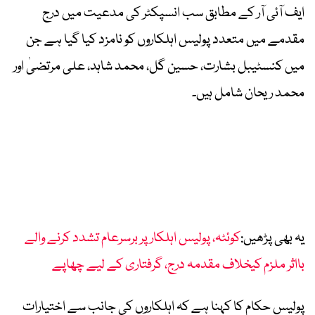
ایف آئی آر کے مطابق سب انسپکٹر کی مدعیت میں درج
مقدمے میں متعدد پولیس اہلکاروں کو نامزد کیا گیا ہے جن
میں کنسٹیبل بشارت، حسین گل، محمد شاہد، علی مرتضیٰ اور
محمد ریحان شامل ہیں۔
یہ بھی پڑھیں:
کوئٹہ، پولیس اہلکار پر برسرعام تشدد کرنے والے
بااثر ملزم کیخلاف مقدمہ درج، گرفتاری کے لیے چھاپے
پولیس حکام کا کہنا ہے کہ اہلکاروں کی جانب سے اختیارات