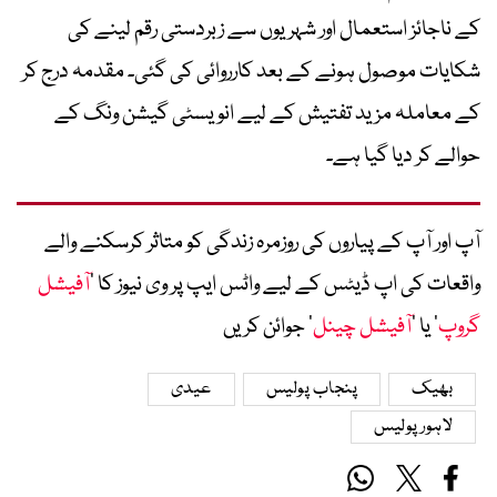
کے ناجائز استعمال اور شہریوں سے زبردستی رقم لینے کی
شکایات موصول ہونے کے بعد کارروائی کی گئی۔ مقدمہ درج کر
کے معاملہ مزید تفتیش کے لیے انویسٹی گیشن ونگ کے
حوالے کر دیا گیا ہے۔
آپ اور آپ کے پیاروں کی روزمرہ زندگی کو متاثر کرسکنے والے
واقعات کی اپ ڈیٹس کے لیے واٹس ایپ پر وی نیوز کا ’
آفیشل
گروپ
‘ یا ’
آفیشل چینل
‘ جوائن کریں
بھیک
پنجاب پولیس
عیدی
لاہور پولیس