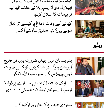
کولمبیا: نو منتخب دائیں بازو کے صدر
ابیلارڈو ڈی لا ایسپریلا نے حلف اٹھا لیا،
ترجیحات کا اعلان کردیا
کھانے کے اوقات دماغ پر کیسے اثر انداز
ہوتے ہیں؟ نئی تحقیق سامنے آگئی
ویڈیو
بلوچستان میں جہاں ضرورت پڑی فل فلیج
آپریشن ہوگا، دہشتگردوں کو کسی صورت
نہیں چھوڑیں گے، میر ضیاء اللہ لانگو
’۔۔۔ ایک دستخط‘: تجارتی خسارے پر ڈونلڈ
ٹرمپ نے سوئٹزر لینڈ کو دھمکی دے دی
سعودی عرب، پاکستان اور ترکیہ کے