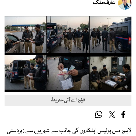
عارف ملک
فوٹو: اے آئی جنریٹڈ
لاہور میں پولیس اہلکاروں کی جانب سے شہریوں سے زبردستی