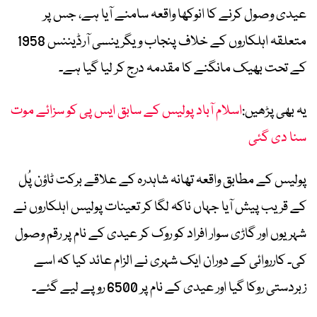
عیدی وصول کرنے کا انوکھا واقعہ سامنے آیا ہے، جس پر
متعلقہ اہلکاروں کے خلاف پنجاب ویگرینسی آرڈیننس 1958
کے تحت بھیک مانگنے کا مقدمہ درج کر لیا گیا ہے۔
یہ بھی پڑھیں:
اسلام آباد پولیس کے سابق ایس پی کو سزائے موت
سنا دی گئی
پولیس کے مطابق واقعہ تھانہ شاہدرہ کے علاقے برکت ٹاؤن پُل
کے قریب پیش آیا جہاں ناکہ لگا کر تعینات پولیس اہلکاروں نے
شہریوں اور گاڑی سوار افراد کو روک کر عیدی کے نام پر رقم وصول
کی۔ کارروائی کے دوران ایک شہری نے الزام عائد کیا کہ اسے
زبردستی روکا گیا اور عیدی کے نام پر 6500 روپے لیے گئے۔