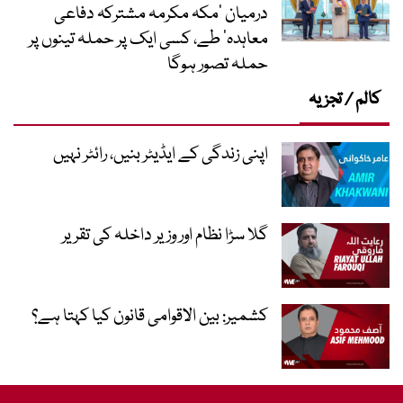
درمیان ’مکہ مکرمہ مشترکہ دفاعی
معاہدہ‘ طے، کسی ایک پر حملہ تینوں پر
حملہ تصور ہوگا
کالم / تجزیہ
اپنی زندگی کے ایڈیٹر بنیں، رائٹر نہیں
گلا سڑا نظام اور وزیر داخلہ کی تقریر
کشمیر: بین الاقوامی قانون کیا کہتا ہے؟