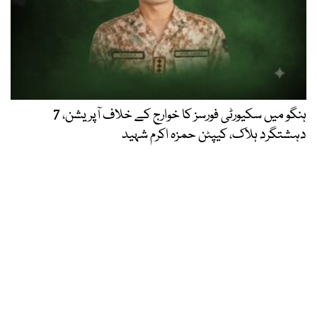
ہنگو میں سکیورٹی فورسز کا خوارج کے خلاف آپریشن، 7
دہشتگرد ہلاک، کیپٹن حمزہ اکرم شہید