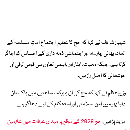
شہباز شریف نے کہا کہ حج کا عظیم اجتماع امتِ مسلمہ کے
اتحاد، بھائی چارے اور اجتماعی ذمہ داری کے احساس کو اجاگر
کرتا ہے، جبکہ محبت، ایثار اور باہمی تعاون ہی قومی ترقی اور
خوشحالی کا اصل راز ہیں۔
وزیراعظم نے کہا کہ حج کی ان بابرکت ساعتوں میں پاکستان
دنیا بھر میں امن، سلامتی اور استحکام کے لیے دعاگو ہے۔
مزید پڑھیں:
حج 2026 کے موقع پر میدان عرفات میں عازمین