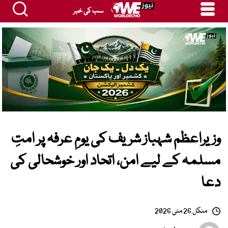
سب کی خبر
وزیراعظم شہباز شریف کی یومِ عرفہ پر امتِ
مسلمہ کے لیے امن، اتحاد اور خوشحالی کی
دعا
منگل 26 مئی 2026