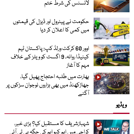
لائسنس کی شرط ختم
حکومت نے پیٹرول اور ڈیزل کی قیمتوں
میں کمی کا اعلان کر دیا
اوور 60 کرکٹ ورلڈ کپ: پاکستان ٹیم
کینیڈا روانہ، 9 اگست کو ویلز کے خلاف
مہم کا آغاز
بھارت میں طلبہ احتجاج پھیل گیا،
جھاڑکھنڈ میں بھی ہزاروں نوجوان سڑکوں پر
آگئے
ویڈیو
شہبازشریف کا مستقبل کیا؟ بڑی خبر،
کراچی میں ایم کیو ایم کی جگہ پی ٹی آئی