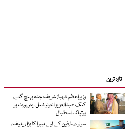
تازہ ترین
وزیراعظم شہباز شریف جدہ پہنچ گئے،
کنگ عبدالعزیز انٹرنیشنل ایئر پورٹ پر
پرتپاک استقبال
سولر صارفین کے لیے نیپرا کا بڑا ریلیف،