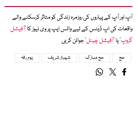
آپ اور آپ کے پیاروں کی روزمرہ زندگی کو متاثر کرسکنے والے
واقعات کی اپ ڈیٹس کے لیے واٹس ایپ پر وی نیوز کا ’
آفیشل
گروپ
‘ یا ’
آفیشل چینل
‘ جوائن کریں
حج
حج مبارک
شہباز شریف
یوم رفہ