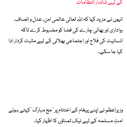
کے لیے شاندار انتظامات
انہوں نے مزید کہا کہ اللہ تعالیٰ عالمی امن، عدل و انصاف،
رواداری اور بھائی چارے کی فضا کو مضبوط کرے تاکہ
انسانیت کی فلاح اور اجتماعی بھلائی کے لیے مثبت کردار ادا
کیا جا سکے۔
وزیراعظم نے اپنے پیغام کے اختتام پر ’حج مبارک‘ کہتے ہوئے
امتِ مسلمہ کے لیے نیک تمناؤں کا اظہار کیا۔