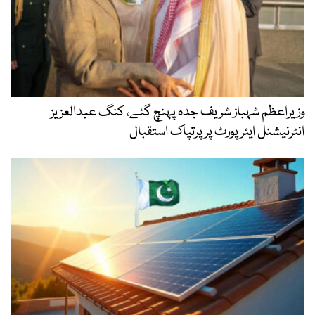
وزیراعظم شہباز شریف جدہ پہنچ گئے، کنگ عبدالعزیز
انٹرنیشنل ایئر پورٹ پر پرتپاک استقبال