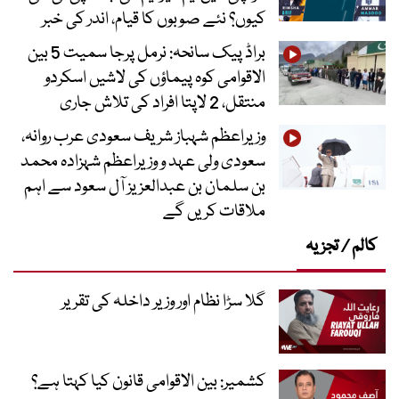
کیوں؟ نئے صوبوں کا قیام، اندر کی خبر
براڈ پیک سانحہ: نرمل پرجا سمیت 5 بین
الاقوامی کوہ پیماؤں کی لاشیں اسکردو
منتقل، 2 لاپتا افراد کی تلاش جاری
وزیراعظم شہباز شریف سعودی عرب روانہ،
سعودی ولی عہد و وزیراعظم شہزادہ محمد
بن سلمان بن عبدالعزیز آل سعود سے اہم
ملاقات کریں گے
کالم / تجزیہ
گلا سڑا نظام اور وزیر داخلہ کی تقریر
کشمیر: بین الاقوامی قانون کیا کہتا ہے؟