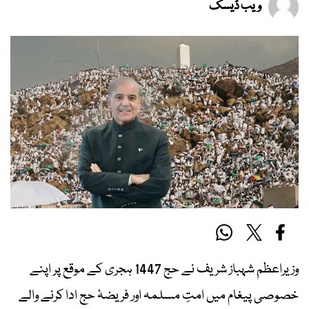
ویب ڈیسک
وزیراعظم شہباز شریف نے حج 1447 ہجری کے موقع پر اپنے
خصوصی پیغام میں امتِ مسلمہ اور فریضۂ حج ادا کرنے والے