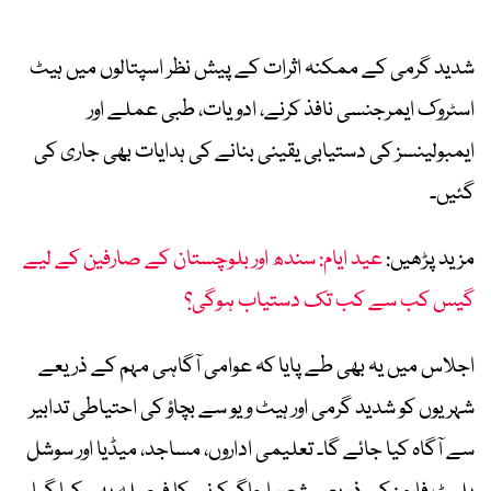
شدید گرمی کے ممکنہ اثرات کے پیش نظر اسپتالوں میں ہیٹ
اسٹروک ایمرجنسی نافذ کرنے، ادویات، طبی عملے اور
ایمبولینسز کی دستیابی یقینی بنانے کی ہدایات بھی جاری کی
گئیں۔
مزید پڑھیں:
عید ایام: سندھ اور بلوچستان کے صارفین کے لیے
گیس کب سے کب تک دستیاب ہوگی؟
اجلاس میں یہ بھی طے پایا کہ عوامی آگاہی مہم کے ذریعے
شہریوں کو شدید گرمی اور ہیٹ ویو سے بچاؤ کی احتیاطی تدابیر
سے آگاہ کیا جائے گا۔ تعلیمی اداروں، مساجد، میڈیا اور سوشل