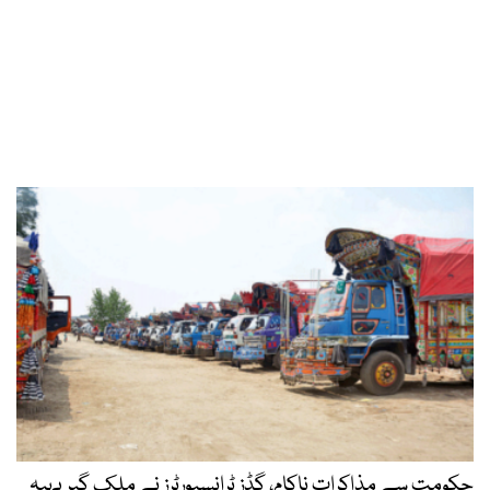
حکومت سے مذاکرات ناکام، گڈز ٹرانسپورٹرز نے ملک گیر پہیہ