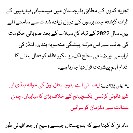
تجزیہ کاروں کے مطابق بلوچستان میں موسمیاتی تبدیلیوں کے
اثرات گزشتہ چند برسوں کے دوران زیادہ شدت سے سامنے آئے
ہیں۔ سال 2022 کے تباہ کن سیلاب کے بعد صوبائی حکومت
کی جانب سے اس مرتبہ پیشگی منصوبہ بندی، فنڈز کی
فراہمی اور ضلعی سطح تک ریسکیو نظام کو فعال بنانے کا
اقدام اہم پیشرفت قرار دیا جا رہا ہے۔
یہ بھی پڑھیے:
ایف آئی اے بلوچستان زون کی حوالہ ہنڈی اور
غیر قانونی کرنسی ایکسچینج کے خلاف بڑی کامیابیاں، چمن
عدالت سے ملزمان کو سزائیں
ماہرین کا کہنا ہے کہ بلوچستان جیسے وسیع اور جغرافیائی طور