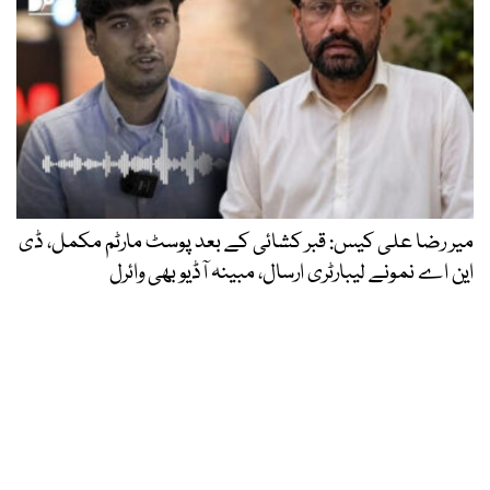
میر رضا علی کیس: قبر کشائی کے بعد پوسٹ مارٹم مکمل، ڈی
این اے نمونے لیبارٹری ارسال، مبینہ آڈیو بھی وائرل