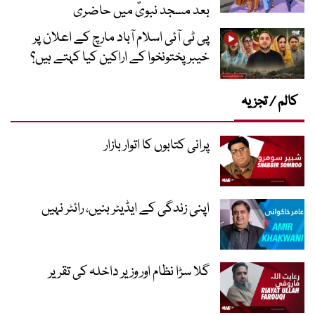
بعد مسجد نبویؐ میں حاضری
پی ٹی آئی اسلام آباد مارچ کے اعلان پر
خیبر پختونخوا کے اراکین کیا کہتے ہیں؟
کالم / تجزیہ
پرانی کتابوں کا اتوار بازار
اپنی زندگی کے ایڈیٹر بنیں، رائٹر نہیں
گلا سڑا نظام اور وزیر داخلہ کی تقریر