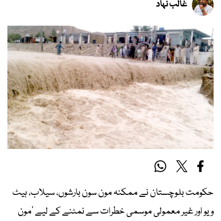
غالب نہاد
حکومت بلوچستان نے ممکنہ مون سون بارشوں، سیلاب، ہیٹ
ویو اور غیر معمولی موسمی خطرات سے نمٹنے کے لیے ’مون