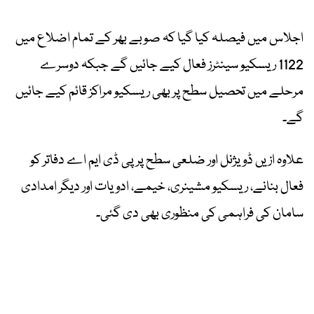
اجلاس میں فیصلہ کیا گیا کہ صوبے بھر کے تمام اضلاع میں
1122 ریسکیو سینٹرز فعال کیے جائیں گے جبکہ دوسرے
مرحلے میں تحصیل سطح پر بھی ریسکیو مراکز قائم کیے جائیں
گے۔
علاوہ ازیں ڈویژنل اور ضلعی سطح پر پی ڈی ایم اے دفاتر کو
فعال بنانے، ریسکیو مشینری، خیمے، ادویات اور دیگر امدادی
سامان کی فراہمی کی منظوری بھی دی گئی۔