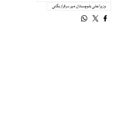
وزیراعلیٰ بلوچستان میر سرفراز بگٹی