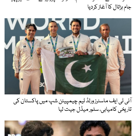
جام ہڑتال کا آغاز کردیا
آئی ٹی ایف ماسٹرز ورلڈ ٹیم چیمپیئن شپ میں پاکستان کی
تاریخی کامیابی، سلور میڈل جیت لیا