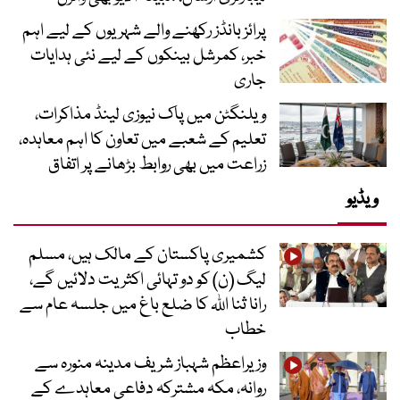
پرائز بانڈز رکھنے والے شہریوں کے لیے اہم
خبر، کمرشل بینکوں کے لیے نئی ہدایات
جاری
ویلنگٹن میں پاک نیوزی لینڈ مذاکرات،
تعلیم کے شعبے میں تعاون کا اہم معاہدہ،
زراعت میں بھی روابط بڑھانے پر اتفاق
ویڈیو
کشمیری پاکستان کے مالک ہیں، مسلم
لیگ (ن) کو دو تہائی اکثریت دلائیں گے،
رانا ثنا اللہ کا ضلع باغ میں جلسہ عام سے
خطاب
وزیراعظم شہباز شریف مدینہ منورہ سے
روانہ، مکہ مشترکہ دفاعی معاہدے کے