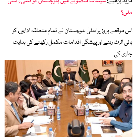
مزید پڑھیے:
سیندک منصوبے میں بلوچستان کو کتنی رائلٹی
ملی؟
اس موقعے پر وزیراعلیٰ بلوچستان نے تمام متعلقہ اداروں کو
ہائی الرٹ رہنے اور پیشگی اقدامات مکمل رکھنے کی ہدایت
جاری کی۔