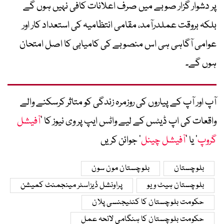
پر دشوار گزار صوبے میں صرف اعلانات کافی نہیں ہوں گے
بلکہ بروقت عملدرآمد، مقامی انتظامیہ کی استعداد کار اور
عوامی آگاہی ہی اس منصوبے کی کامیابی کا اصل امتحان
ہوں گے۔
آپ اور آپ کے پیاروں کی روزمرہ زندگی کو متاثر کرسکنے والے
واقعات کی اپ ڈیٹس کے لیے واٹس ایپ پر وی نیوز کا ’
آفیشل
گروپ
‘ یا ’
آفیشل چینل
‘ جوائن کریں
بلوچستان
بلوچستان مون سون
بلوچستان ہیٹ ویو
پراونشل ڈیزاسٹر مینجمنٹ کمیشن
حکومت بلوچستان کا کنٹیجنسی پلان
حکومت بلوچستان کا ہنگامی لائحہ عمل