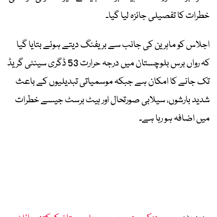
خطرات کا تفصیلی جائزہ لیا گیا۔
اجلاس کو ماہرین کی جانب سے بریفنگ دیتے ہوئے بتایا گیا
کہ رواں برس بلوچستان میں درجہ حرارت 53 ڈگری سینٹی گریڈ
تک جانے کا امکان ہے جبکہ موسمیاتی تبدیلیوں کے باعث
شدید بارشوں، سیلابی صورتحال اور ہیٹ برسٹ جیسے خطرات
میں اضافہ ہو رہا ہے۔