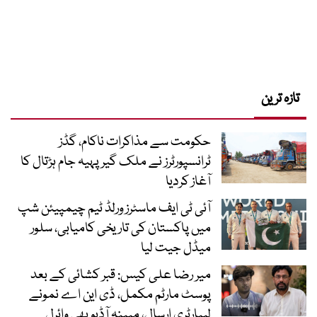
تازہ ترین
حکومت سے مذاکرات ناکام، گڈز
ٹرانسپورٹرز نے ملک گیر پہیہ جام ہڑتال کا
آغاز کردیا
آئی ٹی ایف ماسٹرز ورلڈ ٹیم چیمپیئن شپ
میں پاکستان کی تاریخی کامیابی، سلور
میڈل جیت لیا
میر رضا علی کیس: قبر کشائی کے بعد
پوسٹ مارٹم مکمل، ڈی این اے نمونے
لیبارٹری ارسال، مبینہ آڈیو بھی وائرل