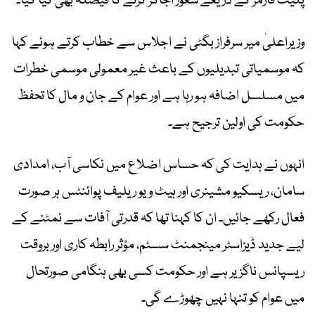
پلیٹ فارمز کے ذریعے شعور اجاگر کرنے کا فیصلہ بھی کیا گیا۔
وزیراعلیٰ میر سرفراز بگٹی نے اجلاس سے خطاب کرتے ہوئے کہا
کہ موسمیاتی تبدیلیوں کے باعث غیر معمولی موسمی خطرات
میں مسلسل اضافہ ہو رہا ہے اور عوام کے جان و مال کا تحفظ
حکومت کی اولین ترجیح ہے۔
انہوں نے ہدایت کی کہ حساس اضلاع میں نکاسی آب، امدادی
سامان، ریسکیو مشینری اور ہیٹ ویو ریلیف پوائنٹس ہر صورت
فعال رکھے جائیں۔ ان کا کہنا تھا کہ قدرتی آفات سے نمٹنے کے
لیے جدید ڈیزاسٹر مینجمنٹ سسٹم، مؤثر رابطہ کاری اور بروقت
ریسپانس ناگزیر ہے اور حکومت کسی بھی ہنگامی صورتحال
میں عوام کو تنہا نہیں چھوڑے گی۔