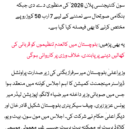
سون کنٹیجنسی پلان 2026‘ کی منظوری دے دی جبکہ
ہنگامی صورتحال سے نمٹنے کے لیے 7 ارب 50 کروڑ روپے
مختص کرنے کا بھی فیصلہ کیا گیا ہے۔
یہ بھی پڑھیں:
بلوچستان میں کالعدم تنظیموں کو قربانی کی
کھالیں دینے پر پابندی، خلاف ورزی پر کارروائی ہوگی
وزیراعلیٰ بلوچستان میر سرفراز بگٹی کی زیر صدارت پراونشل
ڈیزاسٹر مینجمنٹ کمیشن کا اہم اجلاس کوئٹہ میں منعقد ہوا
جس میں صوبائی وزیر داخلہ میر ضیاء لانگو، اپوزیشن لیڈر میر
یونس عزیز زہری، چیف سیکریٹری بلوچستان شکیل قادر خان اور
دیگر اعلیٰ حکام نے شرکت کی۔ اجلاس میں مون سون، ہیٹ ویو،
کلاؤڈ برسٹ اور ممکنہ ہیٹ برسٹ جیسے غیر معمولی موسمی