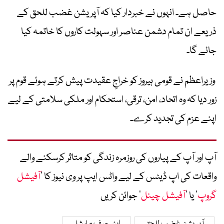
حاصل ہے۔ انہوں نے خبردار کیا کہ آپریشن غضب للحق کے
ذریعے ان تمام دشمن عناصر اور سہولت کاروں کا خاتمہ کیا
جائے گا۔
وزیراعظم نے قومی ہیروز کو خراجِ عقیدت پیش کرتے ہوئے قوم پر
زور دیا کہ وہ اتحاد، امن، ترقی، استحکام اور ملکی سلامتی کے لیے
اپنے عزم کی تجدید کرے۔
آپ اور آپ کے پیاروں کی روزمرہ زندگی کو متاثر کرسکنے والے
واقعات کی اپ ڈیٹس کے لیے واٹس ایپ پر وی نیوز کا ’
آفیشل
گروپ
‘ یا ’
آفیشل چینل
‘ جوائن کریں