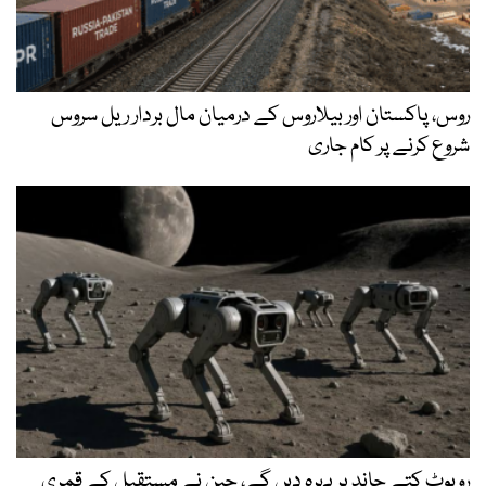
روس، پاکستان اور بیلاروس کے درمیان مال بردار ریل سروس
شروع کرنے پر کام جاری
روبوٹ کتے چاند پر پہرہ دیں گے، چین نے مستقبل کے قمری