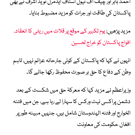
احمد بابر اور چیف آف نیول اسٹاف ایڈمرل نوید اشرف نے بھی
پاکستان کی طاقت اور جرات کو مزید مضبوط بنایا۔
مزید پڑھیں:
یوم تکبیر کے موقع پر قلات میں ریلی کا انعقاد،
افواج پاکستان کو خراج تحسین
انہوں نے کہا کہ پاکستان کے کوئی جارحانہ عزائم نہیں، تاہم
وطن کے دفاع کا حق ہر صورت محفوظ رکھا جائے گا۔
وزیراعظم نے مزید کہا کہ معرکۂ حق میں شکست کے بعد
دشمن پراکسی نیٹ ورکس کا سہارا لے رہا ہے، جن میں فتنہ
الخوارج اور فتنہ الہندوستان شامل ہیں، جنہیں مبینہ طور پر
افغان حکومت کی معاونت