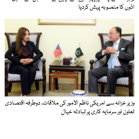
اڈوں کا منصوبہ پیش کردیا
وزیر خزانہ سے امریکی ناظم الامور کی ملاقات، دوطرفہ اقتصادی
تعاون اور سرمایہ کاری پر تبادلہ خیال