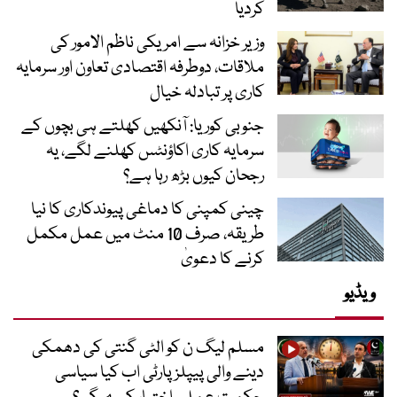
کردیا
وزیر خزانہ سے امریکی ناظم الامور کی
ملاقات، دوطرفہ اقتصادی تعاون اور سرمایہ
کاری پر تبادلہ خیال
جنوبی کوریا: آنکھیں کھلتے ہی بچوں کے
سرمایہ کاری اکاؤنٹس کھلنے لگے، یہ
رجحان کیوں بڑھ رہا ہے؟
چینی کمپنی کا دماغی پیوندکاری کا نیا
طریقہ، صرف 10 منٹ میں عمل مکمل
کرنے کا دعویٰ
ویڈیو
مسلم لیگ ن کو الٹی گنتی کی دھمکی
دینے والی پیپلز پارٹی اب کیا سیاسی