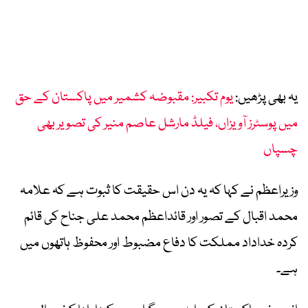
یہ بھی پڑھیں:
یوم تکبیر: مقبوضہ کشمیر میں پاکستان کے حق
میں پوسٹرز آویزاں، فیلڈ مارشل عاصم منیر کی تصویر بھی
چسپاں
وزیراعظم نے کہا کہ یہ دن اس حقیقت کا ثبوت ہے کہ علامہ
محمد اقبال کے تصور اور قائداعظم محمد علی جناح کی قائم
کردہ خداداد مملکت کا دفاع مضبوط اور محفوظ ہاتھوں میں
ہے۔