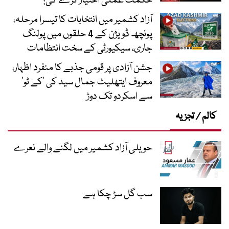
حکمت عملی اختیار کرے گی؟
آزاد کشمیر میں انتخابات کا تیسرا مرحلہ،
پونچھ ڈویژن کے 4 حلقوں میں پولنگ
جاری، سیکیورٹی کے سخت انتظامات
جشن آزادی پر قومی جذبے کا منفرد اظہار،
معروف ایتھلیٹ جمال سید کی ’کے ٹو‘
سے اسکردو تک دوڑ
کالم / تجزیہ
حویلی آزاد کشمیر میں لگنے والے نعرے
سب گل سڑ چکا ہے