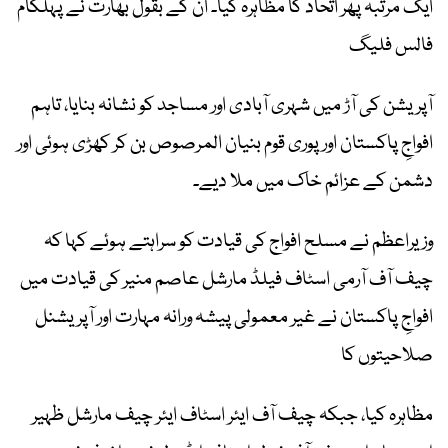
ایک مرتبہ پھر اتحاد کا مظاہرہ کیا۔ ان کے بقول بھارت نے پہلگام
فالس فلیگ
آپریشن کی آڑ میں شہری آبادی اور مساجد کو نشانہ بنایا، تاہم
افواجِ پاکستان اور پوری قوم بنیان المرصوص بن کر کھڑی ہوئی اور
دشمن کے عزائم خاک میں ملا دیے۔
وزیراعظم نے مسلح افواج کی قیادت کو سراہتے ہوئے کہا کہ
چیف آف آرمی اسٹاف فیلڈ مارشل عاصم منیر کی قیادت میں
افواجِ پاکستان نے غیر معمولی پیشہ ورانہ مہارت اور آپریشنل
صلاحیتوں کا
مظاہرہ کیا، جبکہ چیف آف ایئر اسٹاف ایئر چیف مارشل ظہیر