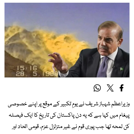
وزیراعظم شہباز شریف نے یومِ تکبیر کے موقع پر اپنے خصوصی
پیغام میں کہا ہے کہ یہ دن پاکستان کی تاریخ کا ایک فیصلہ
کن لمحہ تھا جب پوری قوم نے غیر متزلزل عزم، قومی اتحاد اور