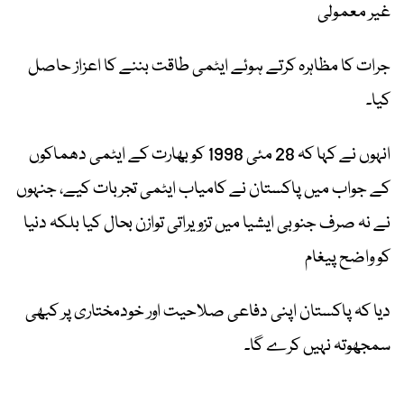
غیر معمولی
جرات کا مظاہرہ کرتے ہوئے ایٹمی طاقت بننے کا اعزاز حاصل
کیا۔
انہوں نے کہا کہ 28 مئی 1998 کو بھارت کے ایٹمی دھماکوں
کے جواب میں پاکستان نے کامیاب ایٹمی تجربات کیے، جنہوں
نے نہ صرف جنوبی ایشیا میں تزویراتی توازن بحال کیا بلکہ دنیا
کو واضح پیغام
دیا کہ پاکستان اپنی دفاعی صلاحیت اور خودمختاری پر کبھی
سمجھوتہ نہیں کرے گا۔