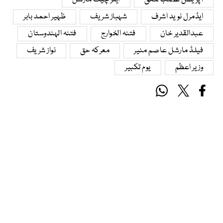
آپریشن غضب للحق
ایئر چیف مارشل
ایڈمرل نوید اشرف
شہباز شریف
ظہیر احمد بابر
عبدالقدیر خان
فتنہ الخوارج
فتنہ الہندوستان
فیلڈ مارشل عاصم منیر
معرکہ حق
نواز شریف
وزیر اعظم
یوم تکبیر