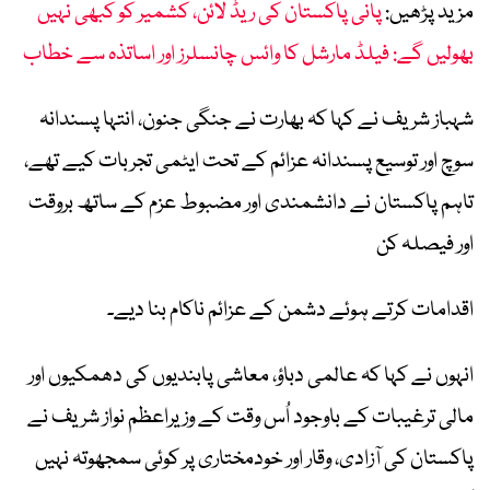
مزید پڑھیں:
پانی پاکستان کی ریڈ لائن، کشمیر کو کبھی نہیں
بھولیں گے: فیلڈ مارشل کا وائس چانسلرز اور اساتذہ سے خطاب
شہباز شریف نے کہا کہ بھارت نے جنگی جنون، انتہا پسندانہ
سوچ اور توسیع پسندانہ عزائم کے تحت ایٹمی تجربات کیے تھے،
تاہم پاکستان نے دانشمندی اور مضبوط عزم کے ساتھ بروقت
اور فیصلہ کن
اقدامات کرتے ہوئے دشمن کے عزائم ناکام بنا دیے۔
انہوں نے کہا کہ عالمی دباؤ، معاشی پابندیوں کی دھمکیوں اور
مالی ترغیبات کے باوجود اُس وقت کے وزیراعظم نواز شریف نے
پاکستان کی آزادی، وقار اور خودمختاری پر کوئی سمجھوتہ نہیں