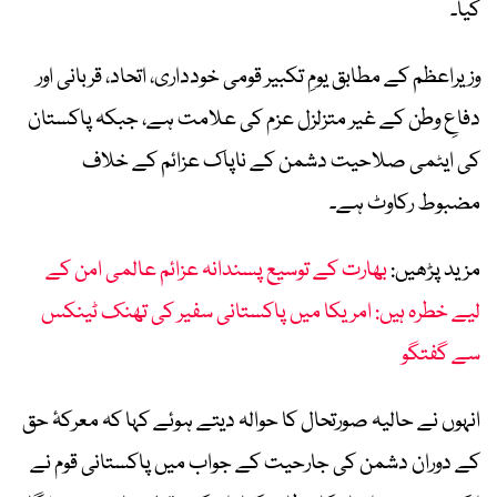
کیا۔
وزیراعظم کے مطابق یومِ تکبیر قومی خودداری، اتحاد، قربانی اور
دفاعِ وطن کے غیر متزلزل عزم کی علامت ہے، جبکہ پاکستان
کی ایٹمی صلاحیت دشمن کے ناپاک عزائم کے خلاف
مضبوط رکاوٹ ہے۔
مزید پڑھیں:
بھارت کے توسیع پسندانہ عزائم عالمی امن کے
لیے خطرہ ہیں: امریکا میں پاکستانی سفیر کی تھنک ٹینکس
سے گفتگو
انہوں نے حالیہ صورتحال کا حوالہ دیتے ہوئے کہا کہ معرکۂ حق
کے دوران دشمن کی جارحیت کے جواب میں پاکستانی قوم نے