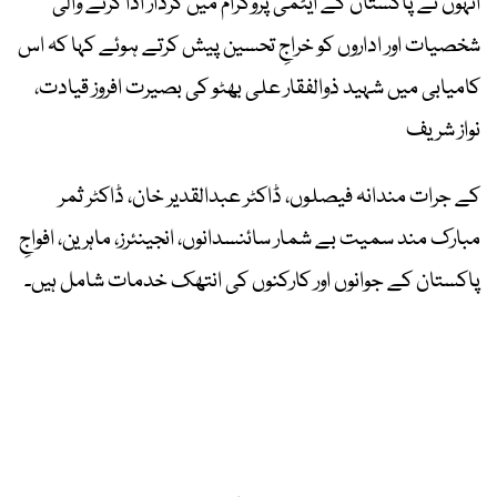
انہوں نے پاکستان کے ایٹمی پروگرام میں کردار ادا کرنے والی
شخصیات اور اداروں کو خراجِ تحسین پیش کرتے ہوئے کہا کہ اس
کامیابی میں شہید ذوالفقار علی بھٹو کی بصیرت افروز قیادت،
نواز شریف
کے جرات مندانہ فیصلوں، ڈاکٹر عبدالقدیر خان، ڈاکٹر ثمر
مبارک مند سمیت بے شمار سائنسدانوں، انجینئرز، ماہرین، افواجِ
پاکستان کے جوانوں اور کارکنوں کی انتھک خدمات شامل ہیں۔