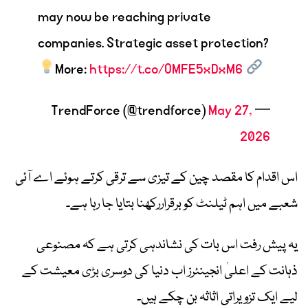
may now be reaching private
companies. Strategic asset protection?
More:
https://t.co/OMFE5xDxM6
May 27,
— TrendForce (@trendforce)
2026
اس اقدام کا مقصد چین کے تیزی سے ترقی کرتے ہوئے اے آئی
شعبے میں اہم ٹیلنٹ کو برقراررکھنا بتایا جا رہا ہے۔
یہ پیش رفت اس بات کی نشاندہی کرتی ہے کہ مصنوعی
ذہانت کے اعلیٰ انجینئرز اب دنیا کی دوسری بڑی معیشت کے
لیے ایک تزویراتی اثاثہ بن چکے ہیں۔