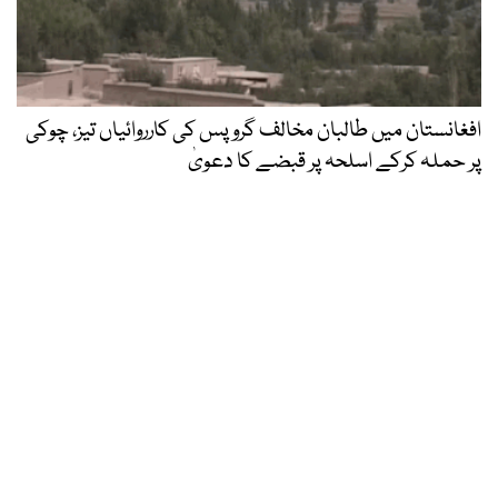
افغانستان میں طالبان مخالف گروپس کی کارروائیاں تیز، چوکی
پر حملہ کرکے اسلحہ پر قبضے کا دعویٰ