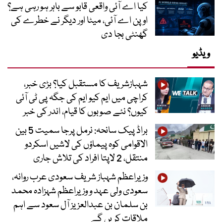
کیا اے آئی واقعی قابو سے باہر ہو رہی ہے؟
اوپن اے آئی، میٹا اور دیگر نے خطرے کی
گھنٹی بجا دی
ویڈیو
شہبازشریف کا مستقبل کیا؟ بڑی خبر،
کراچی میں ایم کیو ایم کی جگہ پی ٹی آئی
کیوں؟ نئے صوبوں کا قیام، اندر کی خبر
براڈ پیک سانحہ: نرمل پرجا سمیت 5 بین
الاقوامی کوہ پیماؤں کی لاشیں اسکردو
منتقل، 2 لاپتا افراد کی تلاش جاری
وزیراعظم شہباز شریف سعودی عرب روانہ،
سعودی ولی عہد و وزیراعظم شہزادہ محمد
بن سلمان بن عبدالعزیز آل سعود سے اہم
ملاقات کریں گے