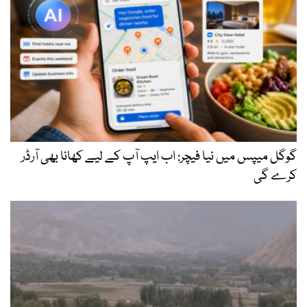
گوگل میپس میں نیا فیچر: اب ایپ آپ کے لیے کھانا بھی آرڈر
کرے گی