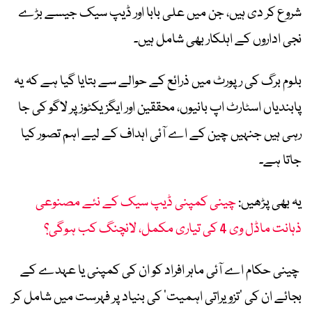
شروع کر دی ہیں، جن میں علی بابا اور ڈیپ سیک جیسے بڑے
نجی اداروں کے اہلکار بھی شامل ہیں۔
بلوم برگ کی رپورٹ میں ذرائع کے حوالے سے بتایا گیا ہے کہ یہ
پابندیاں اسٹارٹ اپ بانیوں، محققین اور ایگزیکٹوز پر لاگو کی جا
رہی ہیں جنہیں چین کے اے آئی اہداف کے لیے اہم تصور کیا
جاتا ہے۔
یہ بھی پڑھیں:
چینی کمپنی ڈیپ سیک کے نئے مصنوعی
ذہانت ماڈل وی 4 کی تیاری مکمل، لانچنگ کب ہوگی؟
چینی حکام اے آئی ماہر افراد کو ان کی کمپنی یا عہدے کے
بجائے ان کی ‘تزویراتی اہمیت’ کی بنیاد پر فہرست میں شامل کر