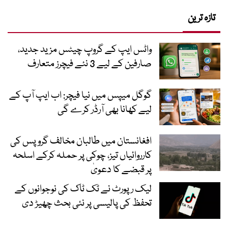
تازہ ترین
واٹس ایپ کے گروپ چیٹس مزید جدید،
صارفین کے لیے 3 نئے فیچرز متعارف
گوگل میپس میں نیا فیچر: اب ایپ آپ کے
لیے کھانا بھی آرڈر کرے گی
افغانستان میں طالبان مخالف گروپس کی
کارروائیاں تیز، چوکی پر حملہ کرکے اسلحہ
پر قبضے کا دعویٰ
لیک رپورٹ نے ٹک ٹاک کی نوجوانوں کے
تحفظ کی پالیسی پر نئی بحث چھیڑ دی