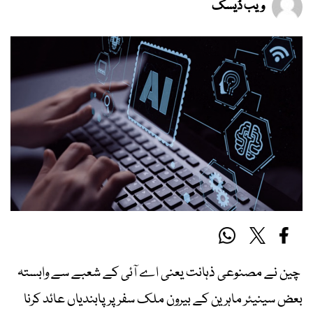
ویب ڈیسک
چین نے مصنوعی ذہانت یعنی اے آئی کے شعبے سے وابستہ
بعض سینیئر ماہرین کے بیرون ملک سفر پر پابندیاں عائد کرنا