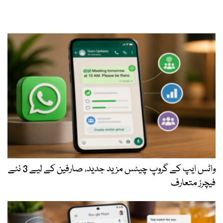
واٹس ایپ کے گروپ چیٹس مزید جدید، صارفین کے لیے 3 نئے
فیچرز متعارف