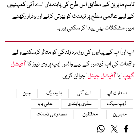
تاہم ماہرین کے مطابق اس طرح کی پابندیاں اے آئی کمپنیوں
کے لیے عالمی سطح پر ٹیلنٹ کو بھرتی کرنے اور برقرار رکھنے
میں مشکلات بھی پیدا کر سکتی ہیں۔
آپ اور آپ کے پیاروں کی روزمرہ زندگی کو متاثر کرسکنے والے
واقعات کی اپ ڈیٹس کے لیے واٹس ایپ پر وی نیوز کا ’
آفیشل
گروپ
‘ یا ’
آفیشل چینل
‘ جوائن کریں
اسٹارٹ اپ
اے آئی
بلوم برگ
چین
ڈیپ سیک
سفری پابندی
علی بابا
ماہرین
محققین
مصنوعی ذہانت