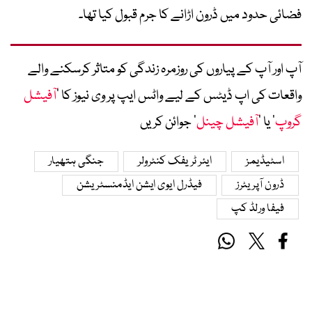
فضائی حدود میں ڈرون اڑانے کا جرم قبول کیا تھا۔
آپ اور آپ کے پیاروں کی روزمرہ زندگی کو متاثر کرسکنے والے
واقعات کی اپ ڈیٹس کے لیے واٹس ایپ پر وی نیوز کا ’
آفیشل
گروپ
‘ یا ’
آفیشل چینل
‘ جوائن کریں
اسٹیڈیمز
ایئر ٹریفک کنٹرولر
جنگی ہتھیار
ڈرون آپریٹرز
فیڈرل ایوی ایشن ایڈمنسٹریشن
فیفا ورلڈ کپ