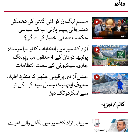
ویڈیو
مسلم لیگ ن کو الٹی گنتی کی دھمکی
دینے والی پیپلز پارٹی اب کیا سیاسی
حکمت عملی اختیار کرے گی؟
آزاد کشمیر میں انتخابات کا تیسرا مرحلہ:
پونچھ ڈویژن کے 4 حلقوں میں پولنگ
جاری، سیکیورٹی کے سخت انتظامات
جشن آزادی پر قومی جذبے کا منفرد اظہار،
معروف ایتھلیٹ جمال سید کی ’کے ٹو‘
سے اسکردو تک دوڑ
کالم / تجزیہ
حویلی آزاد کشمیر میں لگنے والے نعرے