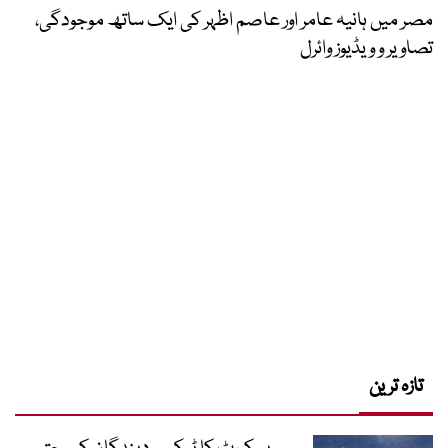
مصر میں ہانیہ عامر اور عاصم اظہر کی ایک ساتھ موجودگی،
تصاویر و ویڈیوز وائرل
تازہ ترین