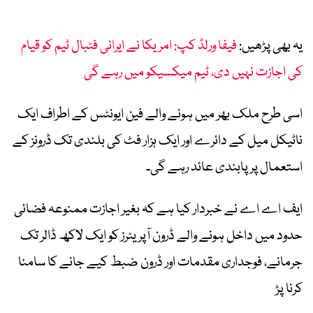
یہ بھی پڑھیں:
فیفا ورلڈ کپ: امریکا نے ایرانی فٹبال ٹیم کو قیام
کی اجازت نہیں دی، ٹیم میکسیکو میں رہے گی
اسی طرح ملک بھر میں ہونے والے فین ایونٹس کے اطراف ایک
ناٹیکل میل کے دائرے اور ایک ہزار فٹ کی بلندی تک ڈرونز کے
استعمال پر پابندی عائد رہے گی۔
ایف اے اے نے خبردار کیا ہے کہ بغیر اجازت ممنوعہ فضائی
حدود میں داخل ہونے والے ڈرون آپریٹرز کو ایک لاکھ ڈالر تک
جرمانے، فوجداری مقدمات اور ڈرون ضبط کیے جانے کا سامنا
کرنا پڑ