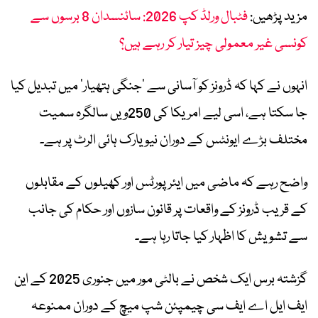
مزید پڑھیں:
فٹبال ورلڈ کپ 2026: سائنسدان 8 برسوں سے
کونسی غیر معمولی چیز تیار کر رہے ہیں؟
انہوں نے کہا کہ ڈرونز کو آسانی سے ‘جنگی ہتھیار’ میں تبدیل کیا
جا سکتا ہے، اسی لیے امریکا کی 250ویں سالگرہ سمیت
مختلف بڑے ایونٹس کے دوران نیویارک ہائی الرٹ پر ہے۔
واضح رہے کہ ماضی میں ایئرپورٹس اور کھیلوں کے مقابلوں
کے قریب ڈرونز کے واقعات پر قانون سازوں اور حکام کی جانب
سے تشویش کا اظہار کیا جاتا رہا ہے۔
گزشتہ برس ایک شخص نے بالٹی مور میں جنوری 2025 کے این
ایف ایل اے ایف سی چیمپئن شپ میچ کے دوران ممنوعہ