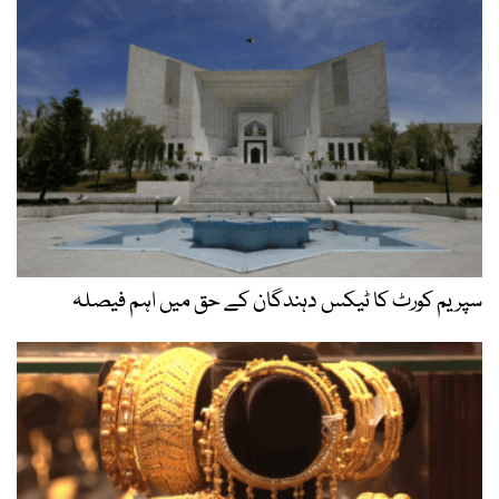
سپریم کورٹ کا ٹیکس دہندگان کے حق میں اہم فیصلہ