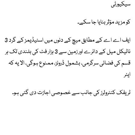
سیکیورٹی
کو مزید مؤثر بنایا جا سکے۔
ایف اے اے کے مطابق میچ کے دنوں میں اسٹیڈیمز کے گرد 3
ناٹیکل میل کے دائرے اور زمین سے 3 ہزار فٹ کی بلندی تک ہر
قسم کی فضائی سرگرمی، بشمول ڈرونز، ممنوع ہوگی، الا یہ کہ
ایئر
ٹریفک کنٹرولرز کی جانب سے خصوصی اجازت دی گئی ہو۔