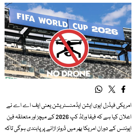
امریکی فیڈرل ایوی ایشن ایڈمنسٹریشن یعنی ایف اے اے نے
اعلان کیا ہے کہ فیفا ورلڈ کپ 2026 کے میچز اور متعلقہ فین
ایونٹس کے دوران امریکا بھر میں ڈرونز اڑانے پر پابندی ہوگی تاکہ