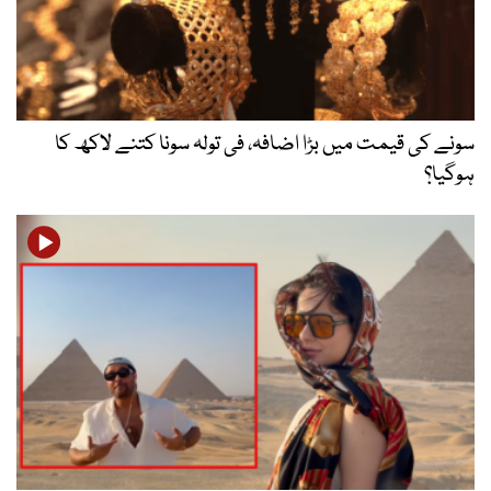
سونے کی قیمت میں بڑا اضافہ، فی تولہ سونا کتنے لاکھ کا
ہوگیا؟