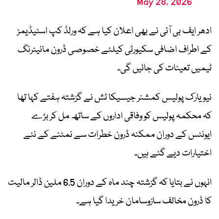
May 28, 2026
ادھر ایف بی آئی نے بھی اعلان کیا ہے کہ ورلڈ کپ اسٹیڈیمز
کے اطراف اضافی سکیورٹی کیلئے خصوصی ڈرون مانیٹرنگ
ٹیمیں تعینات کی جائیں گی۔
نیویارک پولیس کمشنر جیسیکا ٹش نے گزشتہ ہفتے کہا تھا
کہ محکمہ پولیس کو وفاقی اداروں کے ساتھ مل کر بڑے
ایونٹس کے دوران ممکنہ ڈرون خطرات سے نمٹنے کے نئے
اختیارات دیے گئے ہیں۔
انہوں نے بتایا کہ گزشتہ چند ماہ کے دوران 6.5 ملین ڈالر مالیت
کا ڈرون مخالف سازوسامان خریدا گیا ہے۔