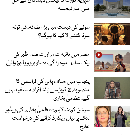
سپریم کورٹ کا ٹیکس دہندگان کے حق
میں اہم فیصلہ
سونے کی قیمت میں بڑا اضافہ، فی تولہ
سونا کتنے لاکھ کا ہوگیا؟
مصر میں ہانیہ عامر اور عاصم اظہر کی
ایک ساتھ موجودگی، تصاویر و ویڈیوز وائرل
پنجاب میں صاف پانی کی فراہمی کا
منصوبہ، 2 کروڑ سے زائد افراد مستفید ہوں
گے، عظمیٰ بخاری
سیشن کورٹ لاہور: عظمیٰ بخاری کی ویڈیو
لنک پر بیان ریکارڈ کرانے کی درخواست
خارج