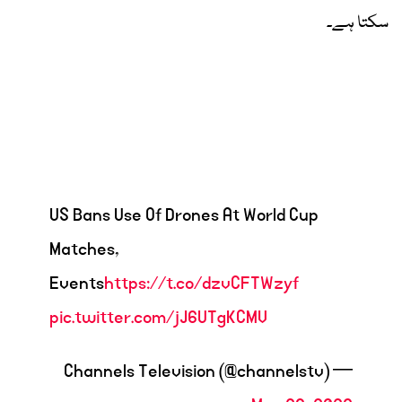
سکتا ہے۔
US Bans Use Of Drones At World Cup
Matches,
Events
https://t.co/dzvCFTWzyf
pic.twitter.com/jJ6UTgKCMV
— Channels Television (@channelstv)