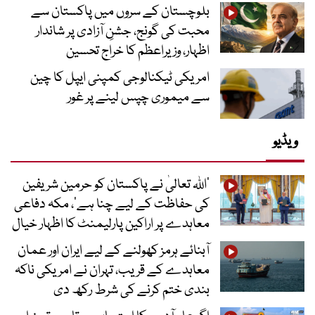
بلوچستان کے سروں میں پاکستان سے
محبت کی گونج، جشنِ آزادی پر شاندار
اظہار، وزیراعظم کا خراج تحسین
امریکی ٹیکنالوجی کمپنی ایپل کا چین
سے میموری چپس لینے پر غور
ویڈیو
’اللہ تعالیٰ نے پاکستان کو حرمین شریفین
کی حفاظت کے لیے چنا ہے‘، مکہ دفاعی
معاہدے پر اراکین پارلیمنٹ کا اظہار خیال
آبنائے ہرمز کھولنے کے لیے ایران اور عمان
معاہدے کے قریب، تہران نے امریکی ناکہ
بندی ختم کرنے کی شرط رکھ دی