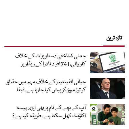
تازہ ترین
جعلی شناختی دستاویزات کے خلاف
کارروائی، 741 افراد نادرا کے ریڈار پر
جیانی انفینٹینو کے خلاف مہم میں حقائق
کو توڑ مروڑ کر پیش کیا جارہا ہے، فیفا
آپ کے بچے کے نام پر بھی ایزی پیسہ
اکاؤنٹ کھل سکتا ہے، طریقہ کیا ہے؟