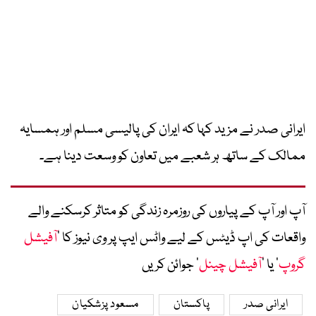
ایرانی صدر نے مزید کہا کہ ایران کی پالیسی مسلم اور ہمسایہ
ممالک کے ساتھ ہر شعبے میں تعاون کو وسعت دینا ہے۔
آپ اور آپ کے پیاروں کی روزمرہ زندگی کو متاثر کرسکنے والے
واقعات کی اپ ڈیٹس کے لیے واٹس ایپ پر وی نیوز کا ’
آفیشل
گروپ
‘ یا ’
آفیشل چینل
‘ جوائن کریں
ایرانی صدر
پاکستان
مسعود پزشکیان