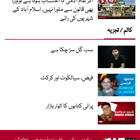
اگر عام آدمی کا احتساب ہوتا ہے تو وزرا
بھی قانون سے ماورا نہیں، اسلام آباد کے
شہریوں کی رائے
کالم / تجزیہ
سب گل سڑ چکا ہے
فیض، سیالکوٹ اور کرکٹ
پرانی کتابوں کا اتوار بازار
پرائیویسی پالیسی
تحریر/ویڈیو بھیجیں
رابطہ کریں