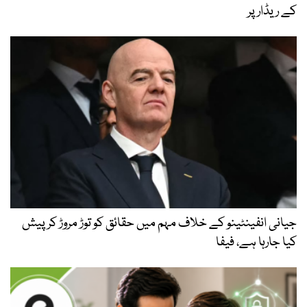
کے ریڈار پر
جیانی انفینٹینو کے خلاف مہم میں حقائق کو توڑ مروڑ کر پیش
کیا جارہا ہے، فیفا