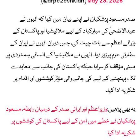
(@drpezeshkian)
May 29, 2026
صدر مسعود پزشکیان نے اپنے بیان میں کہا کہ انہوں نے
عیدالاضحیٰ کی مبارکباد کے لیے ملائیشیا اور پاکستان کے
وزرائے اعظم سے بات چیت کی، جس دوران انہوں نے ایران کے
سفارتی عزم پر زور دیا۔ انہوں نے ملائیشیا کے انسانی ہمدردی پر
مبنی مؤقف کو سراہا جبکہ پاکستان کی جانب سے معاہدے
تک پہنچنے کے لیے کی جانے والی مؤثر کوششوں اور اقدام پر
شکریہ ادا کیا۔
یہ بھی پڑھیں:
وزیراعظم اور ایرانی صدر کے درمیان رابطہ، مسعود
پزشکیان نے خطے میں امن کے لیے پاکستان کی کوششوں پر
شکریہ ادا کیا