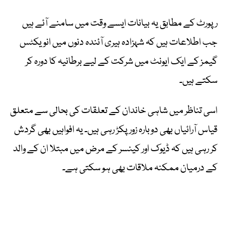
رپورٹ کے مطابق یہ بیانات ایسے وقت میں سامنے آئے ہیں
جب اطلاعات ہیں کہ شہزادہ ہیری آئندہ دنوں میں انویکٹس
گیمز کے ایک ایونٹ میں شرکت کے لیے برطانیہ کا دورہ کر
سکتے ہیں۔
اسی تناظر میں شاہی خاندان کے تعلقات کی بحالی سے متعلق
قیاس آرائیاں بھی دوبارہ زور پکڑ رہی ہیں۔ یہ افواہیں بھی گردش
کر رہی ہیں کہ ڈیوک اور کینسر کے مرض میں مبتلا ان کے والد
کے درمیان ممکنہ ملاقات بھی ہو سکتی ہے۔