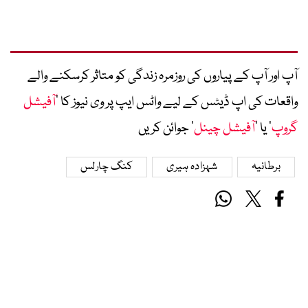
آپ اور آپ کے پیاروں کی روزمرہ زندگی کو متاثر کرسکنے والے
واقعات کی اپ ڈیٹس کے لیے واٹس ایپ پر وی نیوز کا ’
آفیشل
گروپ
‘ یا ’
آفیشل چینل
‘ جوائن کریں
برطانیہ
شہزادہ ہیری
کنگ چارلس