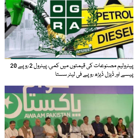
پیٹرولیم مصنوعات کی قیمتوں میں کمی، پیٹرول 2 روپے 20
پیسے اور ڈیزل ڈیڑھ روپے فی لیٹر سستا