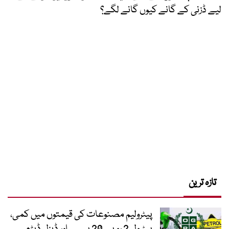
لیے ڈزنی کے گانے کیوں گانے لگے؟
تازہ ترین
پیٹرولیم مصنوعات کی قیمتوں میں کمی،
پیٹرول 2 روپے 20 پیسے اور ڈیزل ڈیڑھ