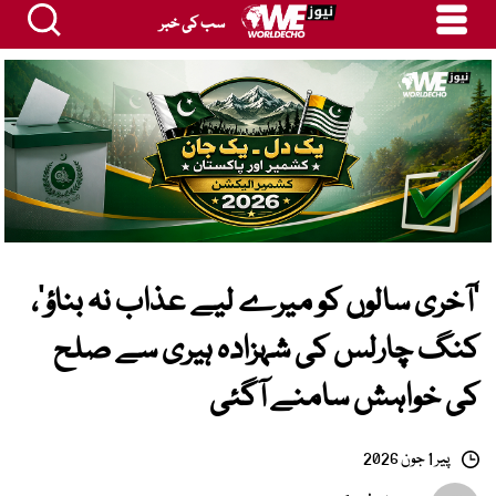
سب کی خبر
’آخری سالوں کو میرے لیے عذاب نہ بناؤ‘،
کنگ چارلس کی شہزادہ ہیری سے صلح
کی خواہش سامنے آگئی
پیر 1 جون 2026