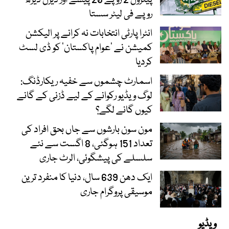
روپے فی لیٹر سستا
انٹرا پارٹی انتخابات نہ کرانے پر الیکشن
کمیشن نے ’عوام پاکستان‘ کو ڈی لسٹ
کردیا
اسمارٹ چشموں سے خفیہ ریکارڈنگ:
لوگ ویڈیو رکوانے کے لیے ڈزنی کے گانے
کیوں گانے لگے؟
مون سون بارشوں سے جاں بحق افراد کی
تعداد 151 ہوگئی، 8 اگست سے نئے
سلسلے کی پیشگوئی، الرٹ جاری
ایک دھن 639 سال، دنیا کا منفرد ترین
موسیقی پروگرام جاری
ویڈیو