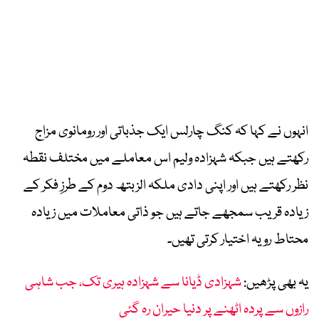
انہوں نے کہا کہ کنگ چارلس ایک جذباتی اور رومانوی مزاج
رکھتے ہیں جبکہ شہزادہ ولیم اس معاملے میں مختلف نقطہ
نظر رکھتے ہیں اور اپنی دادی ملکہ الزبتھ دوم کے طرزِ فکر کے
زیادہ قریب سمجھے جاتے ہیں جو ذاتی معاملات میں زیادہ
محتاط رویہ اختیار کرتی تھیں۔
یہ بھی پڑھیں:
شہزادی ڈیانا سے شہزادہ ہیری تک، جب شاہی
رازوں سے پردہ اٹھنے پر دنیا حیران رہ گئی