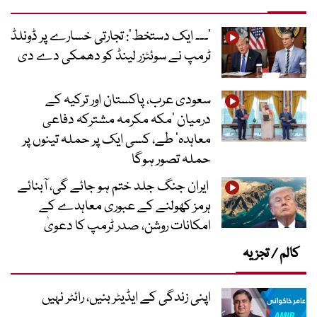
’۔۔۔ ایک دستخط‘: تجارتی خسارے پر ڈونلڈ
ٹرمپ نے سوئٹزر لینڈ کو دھمکی دے دی
سعودی عرب، پاکستان اور ترکیہ کے
درمیان ’مکہ مکرمہ مشترکہ دفاعی
معاہدہ‘ طے، کسی ایک پر حملہ تینوں پر
حملہ تصور ہوگا
ایران جنگ جلد ختم ہو جائے گی، آبنائے
ہرمز کھولنے کے عبوری معاہدے کے
امکانات روشن، صدر ٹرمپ کا دعویٰ
کالم / تجزیہ
اپنی زندگی کے ایڈیٹر بنیں، رائٹر نہیں