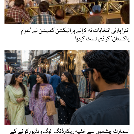
انٹرا پارٹی انتخابات نہ کرانے پر الیکشن کمیشن نے ’عوام
پاکستان‘ کو ڈی لسٹ کردیا
اسمارٹ چشموں سے خفیہ ریکارڈنگ: لوگ ویڈیو رکوانے کے