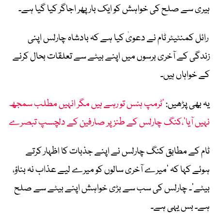
ہیری سے صلح کی خواہش کو ایک بار پھر اجاگر کیا گیا ہے۔
رائل کمنٹیٹر ٹام نے دعویٰ کیا ہے کہ بادشاہ چارلس اپنی
زندگی کے آخری برسوں میں اپنے بیٹے سے تعلقات بحال کرنے
کے خواہاں ہیں۔
یہ بھی پڑھیں:
’ٹرمپ ہنس تو رہے ہیں مگر انہیں مطلب سمجھ
نہیں آیا‘،کنگ چارلس کے طنز پر صارفین کے دلچسپ تبصرے
ٹام کے مطابق کنگ چارلس نے اپنے جذبات کا اظہار کرتے
ہوئے کہا کہ ’میرے آخری سالوں کو میرے لیے عذاب نہ بناؤ،
بیٹے‘۔ چارلس کی سب سے بڑی خواہش اپنے بیٹے سے صلح
ہے۔ بس یہی ہے۔