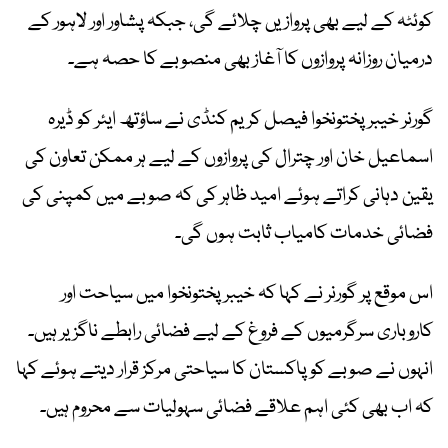
کوئٹہ کے لیے بھی پروازیں چلائے گی، جبکہ پشاور اور لاہور کے
درمیان روزانہ پروازوں کا آغاز بھی منصوبے کا حصہ ہے۔
گورنر خیبرپختونخوا فیصل کریم کنڈی نے ساؤتھ ایئر کو ڈیرہ
اسماعیل خان اور چترال کی پروازوں کے لیے ہر ممکن تعاون کی
یقین دہانی کراتے ہوئے امید ظاہر کی کہ صوبے میں کمپنی کی
فضائی خدمات کامیاب ثابت ہوں گی۔
اس موقع پر گورنر نے کہا کہ خیبرپختونخوا میں سیاحت اور
کاروباری سرگرمیوں کے فروغ کے لیے فضائی رابطے ناگزیر ہیں۔
انہوں نے صوبے کو پاکستان کا سیاحتی مرکز قرار دیتے ہوئے کہا
کہ اب بھی کئی اہم علاقے فضائی سہولیات سے محروم ہیں۔