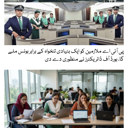
پی آئی اے ملازمین کو ایک بنیادی تنخواہ کے برابر بونس ملے
گا، بورڈ آف ڈائریکٹرز نے منظوری دے دی