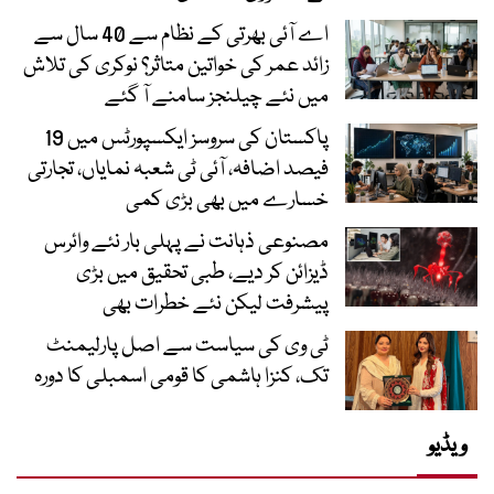
اے آئی بھرتی کے نظام سے 40 سال سے
زائد عمر کی خواتین متاثر؟ نوکری کی تلاش
میں نئے چیلنجز سامنے آ گئے
پاکستان کی سروسز ایکسپورٹس میں 19
فیصد اضافہ، آئی ٹی شعبہ نمایاں، تجارتی
خسارے میں بھی بڑی کمی
مصنوعی ذہانت نے پہلی بار نئے وائرس
ڈیزائن کر دیے، طبی تحقیق میں بڑی
پیشرفت لیکن نئے خطرات بھی
ٹی وی کی سیاست سے اصل پارلیمنٹ
تک، کنزا ہاشمی کا قومی اسمبلی کا دورہ
ویڈیو