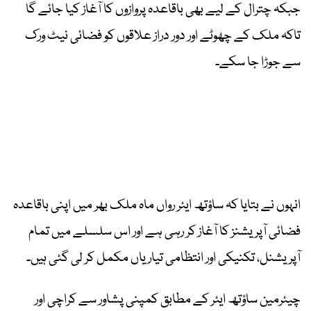
جبکہ چترال کے لیے بھی باقاعدہ پروازوں کا آغاز کیا جائے گا
تاکہ ملک کے چھوٹے اور دور دراز علاقوں کو فضائی نیٹ ورک
سے جوڑا جا سکے۔
انہوں نے بتایا کہ ساؤتھ ایئر رواں ماہ ملک بھر میں اپنی باقاعدہ
فضائی آپریشنز کا آغاز کر رہی ہے اور اس سلسلے میں تمام
آپریشنل، تکنیکی اور انتظامی تیاریاں مکمل کر لی گئی ہیں۔
چیئرمین ساؤتھ ایئر کے مطابق کمپنی پشاور سے کراچی اور