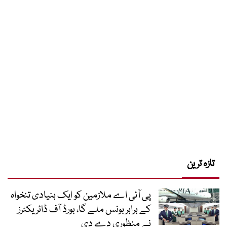
تازہ ترین
پی آئی اے ملازمین کو ایک بنیادی تنخواہ
کے برابر بونس ملے گا، بورڈ آف ڈائریکٹرز
نے منظوری دے دی