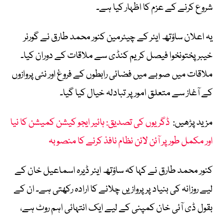
شروع کرنے کے عزم کا اظہار کیا ہے۔
یہ اعلان ساؤتھ ایئر کے چیئرمین کنور محمد طارق نے گورنر
خیبرپختونخوا فیصل کریم کنڈی سے ملاقات کے دوران کیا۔
ملاقات میں صوبے میں فضائی رابطوں کے فروغ اور نئی پروازوں
کے آغاز سے متعلق امور پر تبادلہ خیال کیا گیا۔
مزید پڑھیں:
ڈگریوں کی تصدیق: ہائیر ایجو کیشن کمیشن کا نیا
اور مکمل طور پر آئن لائن نظام نافذ کرنے کا منصوبہ
کنور محمد طارق نے کہا کہ ساؤتھ ایئر ڈیرہ اسماعیل خان کے
لیے روزانہ کی بنیاد پر پروازیں چلانے کا ارادہ رکھتی ہے۔ ان کے
بقول ڈی آئی خان کمپنی کے لیے ایک انتہائی اہم روٹ ہے،