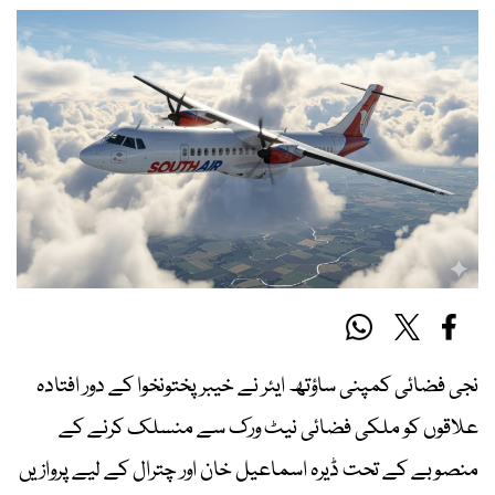
نجی فضائی کمپنی ساؤتھ ایئر نے خیبرپختونخوا کے دور افتادہ
علاقوں کو ملکی فضائی نیٹ ورک سے منسلک کرنے کے
منصوبے کے تحت ڈیرہ اسماعیل خان اور چترال کے لیے پروازیں