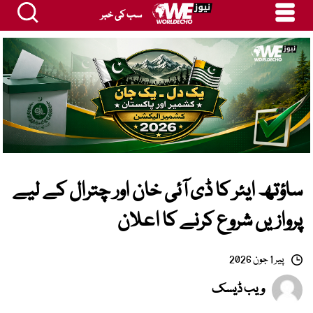
سب کی خبر
ساؤتھ ایئر کا ڈی آئی خان اور چترال کے لیے
پروازیں شروع کرنے کا اعلان
پیر 1 جون 2026
ویب ڈیسک