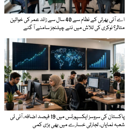
اے آئی بھرتی کے نظام سے 40 سال سے زائد عمر کی خواتین
متاثر؟ نوکری کی تلاش میں نئے چیلنجز سامنے آ گئے
پاکستان کی سروسز ایکسپورٹس میں 19 فیصد اضافہ، آئی ٹی
شعبہ نمایاں، تجارتی خسارے میں بھی بڑی کمی