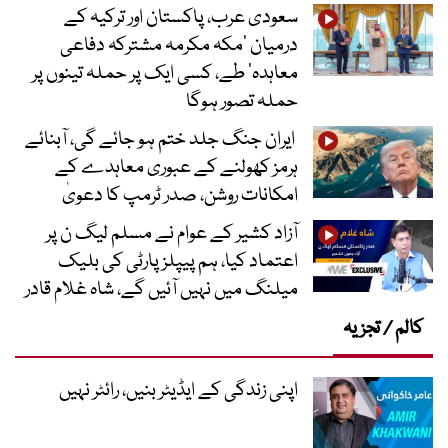
سعودی عرب، پاکستان اور ترکیہ کے
درمیان ’مکہ مکرمہ مشترکہ دفاعی
معاہدہ‘ طے، کسی ایک پر حملہ تینوں پر
حملہ تصور ہوگا
ایران جنگ جلد ختم ہو جائے گی، آبنائے
ہرمز کھولنے کے عبوری معاہدے کے
امکانات روشن، صدر ٹرمپ کا دعویٰ
آزاد کشیر کے عوام نے مسلم لیگ ن پر
اعتماد کیا، ہم پیپلز پارٹی کی بلیک
میلنگ میں نہیں آئیں گے، شاہ غلام قادر
کالم / تجزیہ
اپنی زندگی کے ایڈیٹر بنیں، رائٹر نہیں