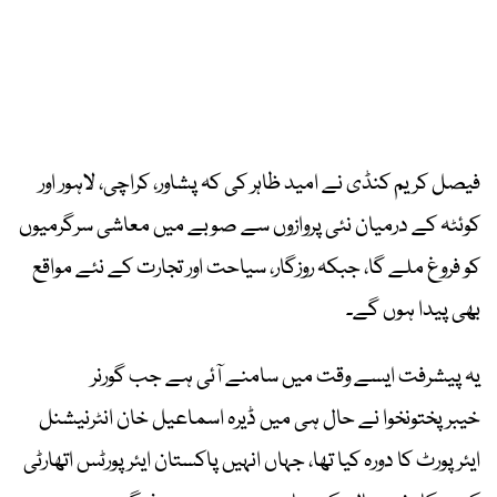
فیصل کریم کنڈی نے امید ظاہر کی کہ پشاور، کراچی، لاہور اور
کوئٹہ کے درمیان نئی پروازوں سے صوبے میں معاشی سرگرمیوں
کو فروغ ملے گا، جبکہ روزگار، سیاحت اور تجارت کے نئے مواقع
بھی پیدا ہوں گے۔
یہ پیشرفت ایسے وقت میں سامنے آئی ہے جب گورنر
خیبرپختونخوا نے حال ہی میں ڈیرہ اسماعیل خان انٹرنیشنل
ایئرپورٹ کا دورہ کیا تھا، جہاں انہیں پاکستان ایئرپورٹس اتھارٹی