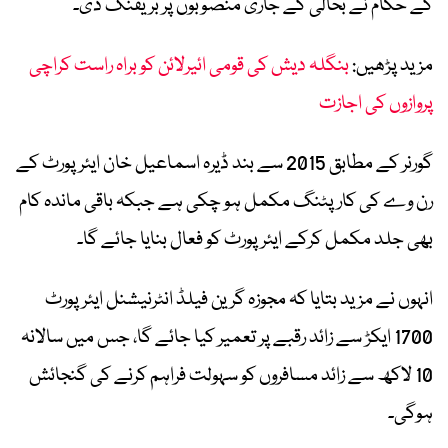
کے حکام نے بحالی کے جاری منصوبوں پر بریفنگ دی۔
مزید پڑھیں:
بنگلہ دیش کی قومی ائیرلائن کو براہ راست کراچی
پروازوں کی اجازت
گورنر کے مطابق 2015 سے بند ڈیرہ اسماعیل خان ایئرپورٹ کے
رن وے کی کارپٹنگ مکمل ہو چکی ہے جبکہ باقی ماندہ کام
بھی جلد مکمل کرکے ایئرپورٹ کو فعال بنایا جائے گا۔
انہوں نے مزید بتایا کہ مجوزہ گرین فیلڈ انٹرنیشنل ایئرپورٹ
1700 ایکڑ سے زائد رقبے پر تعمیر کیا جائے گا، جس میں سالانہ
10 لاکھ سے زائد مسافروں کو سہولت فراہم کرنے کی گنجائش
ہوگی۔