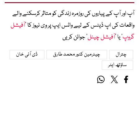
آپ اور آپ کے پیاروں کی روزمرہ زندگی کو متاثر کرسکنے والے
واقعات کی اپ ڈیٹس کے لیے واٹس ایپ پر وی نیوز کا ’
آفیشل
گروپ
‘ یا ’
آفیشل چینل
‘ جوائن کریں
چترال
چیئرمین کنور محمد طارق
ڈی آئی خان
ساؤتھ ایئر