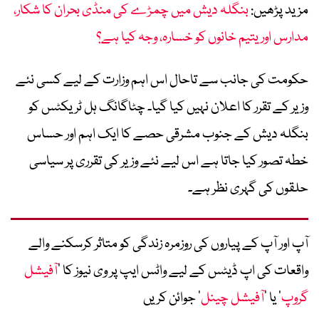
مزید پڑھیں:
بنگلہ دیش میں چمڑے کی منڈی بحران کا شکار،
مدارس اور یتیم خانوں کو خسارہ، وجہ کیا ہے؟
حکومت کی جانب سے تاحال اس اہم وزارت کے لیے کسی نئے
وزیر کے تقرر کا اعلان نہیں کیا گیا۔ چٹاگانگ ہل ٹریکٹس کو
بنگلہ دیش کے جنوب مشرقی حصے کا ایک اہم اور حساس
خطہ تصور کیا جاتا ہے اس لیے نئے وزیر کی تقرری پر سیاسی
حلقوں کی گہری نظر ہے۔
آپ اور آپ کے پیاروں کی روزمرہ زندگی کو متاثر کرسکنے والے
واقعات کی اپ ڈیٹس کے لیے واٹس ایپ پر وی نیوز کا ’
آفیشل
گروپ
‘ یا ’
آفیشل چینل
‘ جوائن کریں