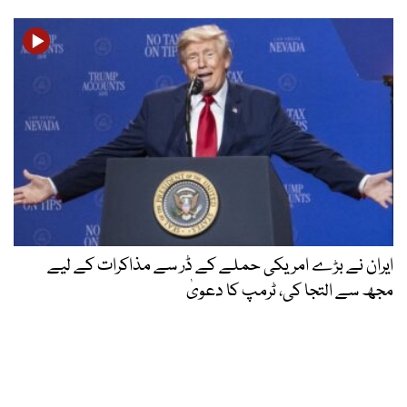
ایران نے بڑے امریکی حملے کے ڈر سے مذاکرات کے لیے
مجھ سے التجا کی، ٹرمپ کا دعویٰ