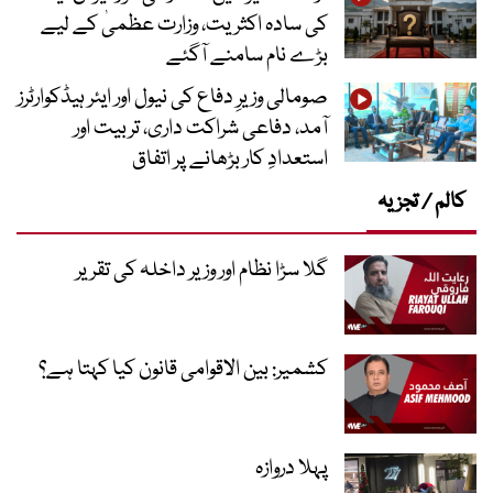
کی سادہ اکثریت، وزارت عظمیٰ کے لیے
بڑے نام سامنے آگئے
صومالی وزیرِ دفاع کی نیول اور ایئر ہیڈکوارٹرز
آمد، دفاعی شراکت داری، تربیت اور
استعدادِ کار بڑھانے پر اتفاق
کالم / تجزیہ
گلا سڑا نظام اور وزیر داخلہ کی تقریر
کشمیر: بین الاقوامی قانون کیا کہتا ہے؟
پہلا دروازہ