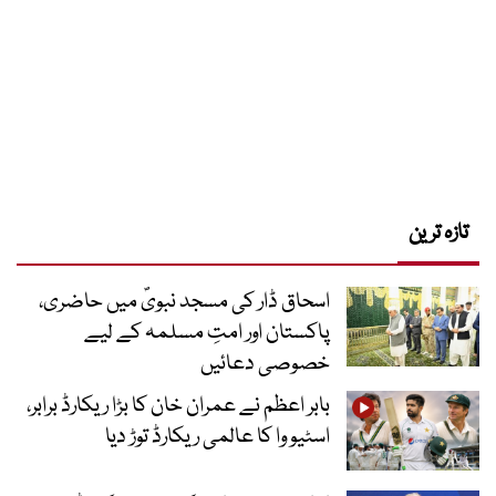
تازہ ترین
اسحاق ڈار کی مسجد نبویؐ میں حاضری،
پاکستان اور امتِ مسلمہ کے لیے
خصوصی دعائیں
بابر اعظم نے عمران خان کا بڑا ریکارڈ برابر،
اسٹیو وا کا عالمی ریکارڈ توڑ دیا