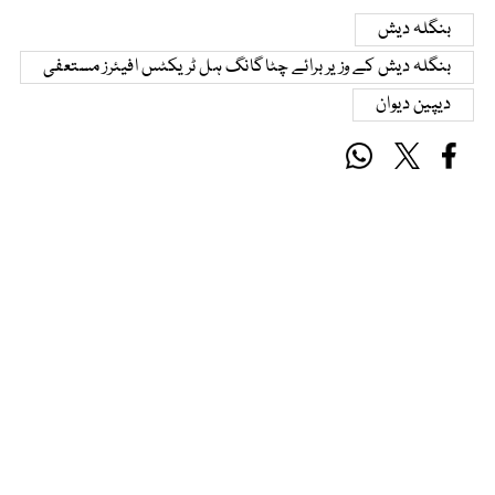
بنگلہ دیش
بنگلہ دیش کے وزیر برائے چٹاگانگ ہل ٹریکٹس افیئرز مستعفی
دیپین دیوان