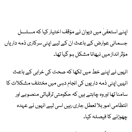
اپنے استعفیٰ میں دیوان نے مؤقف اختیار کیا کہ مسلسل
جسمانی عوارض کے باعث ان کے لیے اپنی سرکاری ذمہ داریاں
مؤثر انداز میں نبھانا مشکل ہو گیا تھا۔
انہوں نے اپنے خط میں لکھا کہ صحت کی خرابی کے باعث
انہیں اپنی ذمہ داریوں کی انجام دہی میں مختلف مشکلات کا
سامنا تھا اور وہ چاہتے ہیں کہ حکومتی ترقیاتی منصوبے اور
انتظامی امور بلا تعطل جاری رہیں اسی لیے انہوں نے عہدہ
چھوڑنے کا فیصلہ کیا۔