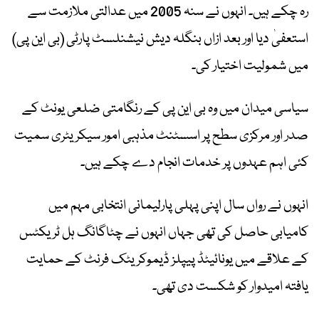
رہ چکے ہیں۔ انہوں نے سنہ 2005 میں عدالتی ملازمت سے
استعفیٰ دیا اور بعد ازاں بنگلہ دیش نیشنلسٹ پارٹی (بی این پی)
میں شمولیت اختیار کی۔
سیاسی میدان میں وہ بی این پی کے رنگامتی ضلعی یونٹ کے
صدر اور مرکزی سطح پر اسسٹنٹ مذہبی امور سیکریٹری سمیت
کئی اہم عہدوں پر خدمات انجام دے چکے ہیں۔
انہوں نے رواں سال اپنی پہلی پارلیمانی انتخابی مہم میں
کامیابی حاصل کی تھی جہاں انہوں نے چٹاگانگ ہل ٹریکٹس
کے علاقے میں یونائیٹڈ پیپلز ڈیموکریٹک فرنٹ کے حمایت
یافتہ امیدوار کو شکست دی تھی۔