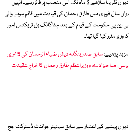
دیوان تقریباً ساڑھے 3 ماہ تک اس منصب پر فائز رہے۔ انہیں
رواں سال فروری میں طارق رحمان کی قیادت میں قائم ہونے والی
بی این پی حکومت کے قیام کے بعد چٹاگانگ ہل ٹریکٹس امور
کا وزیر مقرر کیا گیا تھا۔
مزید پڑھیے:
سابق صدر بنگلہ دیش ضیاء الرحمان کی 45ویں
برسی: صاحبزادے و وزیراعظم طارق رحمان کا خراج عقیدت
دیوان پیشے کے اعتبار سے سابق سینیئر جوائنٹ ڈسٹرکٹ جج