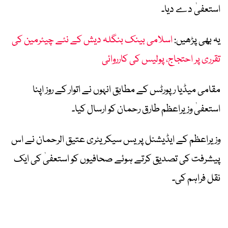
استعفیٰ دے دیا۔
یہ بھی پڑھیں:
اسلامی بینک بنگلہ دیش کے نئے چیئرمین کی
تقرری پر احتجاج، پولیس کی کارروائی
مقامی میڈیا رپورٹس کے مطابق انہوں نے اتوار کے روز اپنا
استعفیٰ وزیراعظم طارق رحمان کو ارسال کیا۔
وزیراعظم کے ایڈیشنل پریس سیکریٹری عتیق الرحمان نے اس
پیشرفت کی تصدیق کرتے ہوئے صحافیوں کو استعفیٰ کی ایک
نقل فراہم کی۔