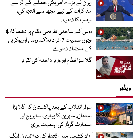
ایران نے بڑے امریکی حملے کے ڈر سے
مذاکرات کے لیے مجھ سے التجا کی،
ٹرمپ کا دعویٰ
روس کے ساحلی تفریحی مقام پر دھماکا، 4
بچوں سمیت 7 افراد ہلاک، روس اور یوکرین
کے متضاد دعوے
گلا سڑا نظام اور وزیر داخلہ کی تقریر
ویڈیو
سولر انقلاب کے بعد پاکستان کا اگلا بڑا
امتحان، ماہرین کا بیٹری اسٹوریج اور
اسمارٹ گرڈز کی اہمیت پر زور
آزاد کشمیر میں اقتدار کی دوڑ تیز، ن لیگ