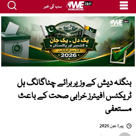
سب کی خبر
بنگلہ دیش کے وزیر برائے چٹاگانگ ہل
ٹریکٹس افیئرز خرابی صحت کے باعث
مستعفی
پیر 1 جون 2026