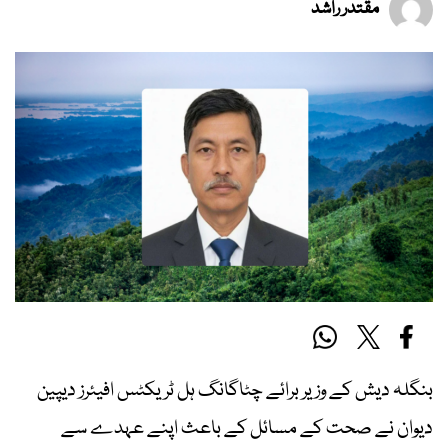
مقتدر راشد
بنگلہ دیش کے وزیر برائے چٹاگانگ ہل ٹریکٹس افیئرز دیپین
دیوان نے صحت کے مسائل کے باعث اپنے عہدے سے