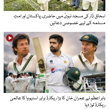
اسحاق ڈار کی مسجد نبویؐ میں حاضری، پاکستان اور امتِ
مسلمہ کے لیے خصوصی دعائیں
بابر اعظم نے عمران خان کا بڑا ریکارڈ برابر، اسٹیو وا کا عالمی
ریکارڈ توڑ دیا