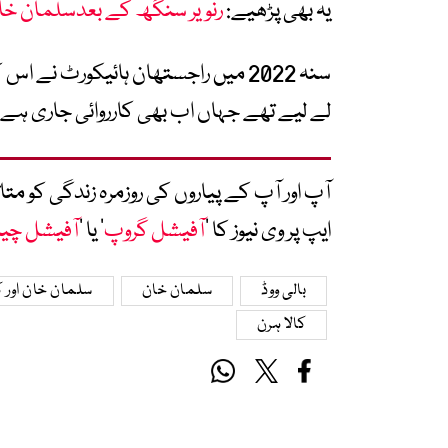
یہ بھی پڑھیے:
رنویر سنگھ کے بعدسلمان خان
سنہ 2022 میں راجستھان ہائیکورٹ نے
لے لیے تھے جہاں اب بھی کارروائی جاری ہے۔
آپ اور آپ کے پیاروں کی روزمرہ زندگی کو 
ایپ پر وی نیوز کا ’
آفیشل گروپ
‘ یا ’
آفیشل چی
بالی ووڈ
سلمان خان
سلمان خان اور ک
کالا ہرن