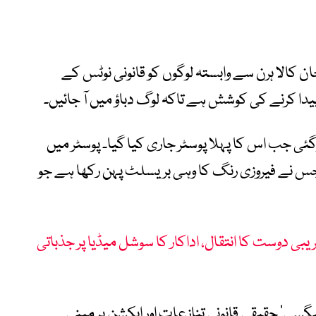
 کالا ہرن سے وابستہ لوگوں کو قانونی نوٹس کے
ا کرنے کی کوشش ہے تاکہ لوگ دباؤ میں آ جائیں۔
ی جب اس کا پہلا پوسٹر جاری کیا گیا۔ پوسٹر میں
س نے فیروزی رنگ کا وہی بریسلٹ پہن رکھا ہے جو
 سال پرانے قریبی دوست کا انتقال، اداکار کا سوشل میڈیا پر جذباتی
لیگسی‘ حقیقی قانونی تنازعات اور ایکشن پر مبنی