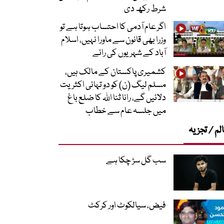
شرط رکھ دی
اگر عام آدمی کا احتساب ہوتا ہے تو
وزرا بھی قانون سے ماورا نہیں، اسلام
آباد کے شہریوں کی رائے
کشمیری پاکستان کے مالک ہیں،
مسلم لیگ (ن) کو دو تہائی اکثریت
دلائیں گے، رانا ثنا اللہ کا ضلع باغ
میں جلسہ عام سے خطاب
لم / تجزیہ
سب گل سڑ چکا ہے
فیض، سیالکوٹ اور کرکٹ