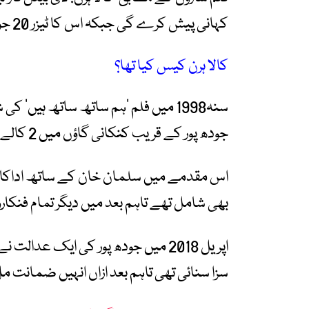
کہانی پیش کرے گی جبکہ اس کا ٹیزر 20 جون کو جاری کیے جانے کا اعلان کیا گیا ہے۔
کالا ہرن کیس کیا تھا؟
سنہ1998 میں فلم ’ہم ساتھ ساتھ ہی
جودھ پور کے قریب کنکانی گاؤں میں 2 کالے ہرن شکار کرنے کا الزام عائد کیا گیا تھا۔
اس مقدمے میں سلمان خان کے ساتھ اداکار س
بھی شامل تھے تاہم بعد میں دیگر تمام فنکاروں 
سزا سنائی تھی تاہم بعد ازاں انہیں ضمانت م