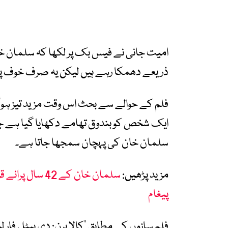
امیت جانی نے فیس بک پر لکھا کہ سلمان خان
ذریعے دھمکا رہے ہیں لیکن یہ صرف خوف پید
فلم کے حوالے سے بحث اس وقت مزید تیز ہوگئ
ایک شخص کو بندوق تھامے دکھایا گیا ہے ج
سلمان خان کی پہچان سمجھا جاتا ہے۔
مزید پڑھیں:
سلمان خان کے 42
پیغام
فلم سازوں کے مطابق ’کالا ہرن: دی بیٹل فار 