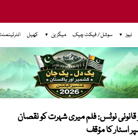
نیوز
سوشل / فیکٹ چیک
میگزین
کھیل
انٹرٹینمنٹ
و قانونی نوٹس: فلم میری شہرت کو نقصان
ر اسٹار کا مؤقف