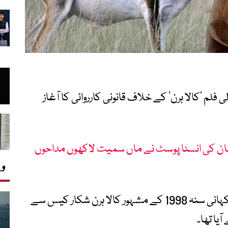
ی فلم ’کالا ہرن‘ کے خلاف قانونی کارروائی کا آغاز
خان کی انسٹا پوسٹ نے ماں سمیت لاکھوں مداحوں
وی
فلم کے بارے میں کہا جا رہا ہے کہ اس کی کہانی سنہ 1998 کے مشہور کالا ہرن شکار کیس سے
یا تھا۔