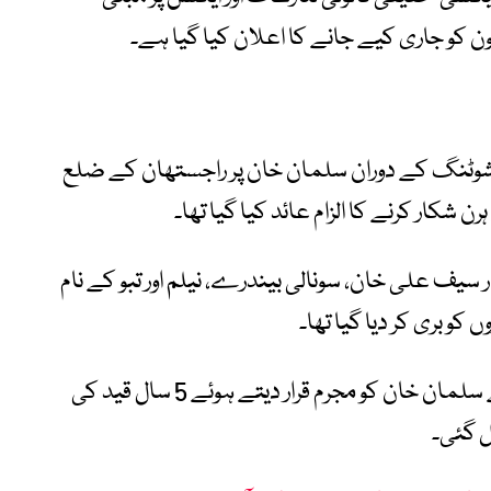
ں‘ کی شوٹنگ کے دوران سلمان خان پر راجستھان کے ضلع
یف علی خان، سونالی بیندرے، نیلم اور تبو کے نام
کو بری کر دیا گیا تھا۔
اپریل 2018 میں جودھ پور کی ایک عدالت نے سلمان خان کو مجرم قرار دیتے ہوئے 5 سال قید کی
ل گئی۔