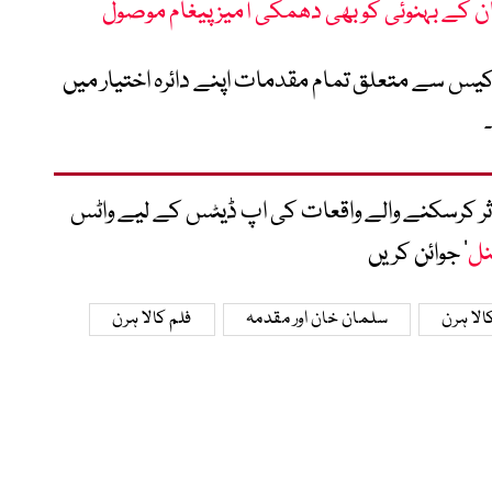
 کے بہنوئی کو بھی دھمکی آمیز پیغام موصول
 اس کیس سے متعلق تمام مقدمات اپنے دائرہ اختیار میں
متاثر کرسکنے والے واقعات کی اپ ڈیٹس کے لیے واٹس
نل
‘ جوائن کریں
الا ہرن
سلمان خان اور مقدمہ
فلم کالا ہرن