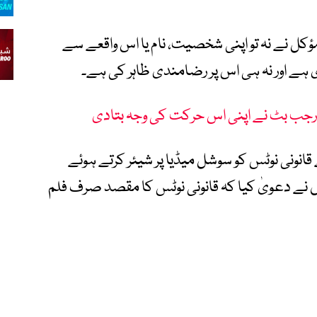
کل نے نہ تو اپنی شخصیت، نام یا اس واقعے سے
ہے اور نہ ہی اس پر رضامندی ظاہر کی ہے۔
رجب بٹ نے اپنی اس حرکت کی وجہ بتادی
انونی نوٹس کو سوشل میڈیا پر شیئر کرتے ہوئے
 نے دعویٰ کیا کہ قانونی نوٹس کا مقصد صرف فلم