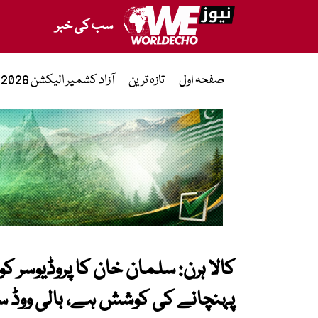
سب کی خبر
صفحہ اول
تازہ ترین
آزاد کشمیر الیکشن 2026
کالا ہرن: سلمان خان کا پروڈیوسر ک
پہنچانے کی کوشش ہے، بالی ووڈ سپ