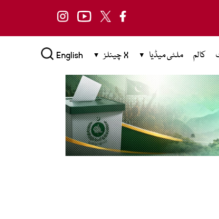
کالم
ملٹی میڈیا
X چینلز
English