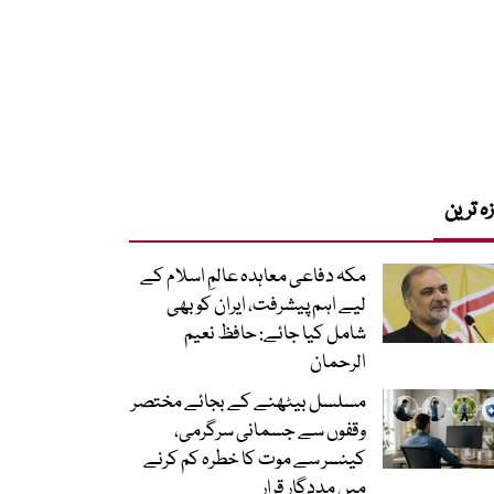
زہ ترین
مکہ دفاعی معاہدہ عالمِ اسلام کے
لیے اہم پیشرفت، ایران کو بھی
شامل کیا جائے: حافظ نعیم
الرحمان
مسلسل بیٹھنے کے بجائے مختصر
وقفوں سے جسمانی سرگرمی،
کینسر سے موت کا خطرہ کم کرنے
میں مددگار قرار