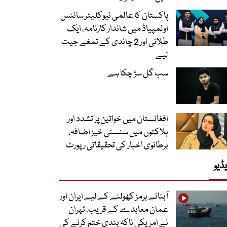
پاکستان کا عالمی نیوکلیئر سائنس
اولمپیاڈ میں شاندار کارنامہ، ایک
طلائی اور 2 چاندی کے تمغے جیت
لیے
سب گل سڑ چکا ہے
افغانستان میں خواتین پر تشدد اور
ہلاکتوں میں سنسنی خیز اضافہ،
برطانوی اخبار کی تحقیقاتی رپورٹ
ڈیو
آبنائے ہرمز کھولنے کے لیے ایران اور
عمان معاہدے کے قریب، تہران
نے امریکی ناکہ بندی ختم کرنے کی