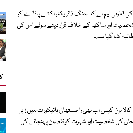
ی قانونی ٹیم نے کاسٹنگ ڈائریکٹر اکشے پانڈے کو
 شخصیت اور ساکھ کے خلاف قرار دیتے ہوئے اس کی
طالبہ کیا گیا ہے۔
کا
 کالا ہرن کیس اب بھی راجستھان ہائیکورٹ میں زیر
خان کی شخصیت اور شہرت کو نقصان پہنچانے کی