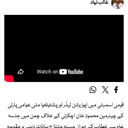
غالب نہاد
قومی اسمبلی میں اپوزیشن لیڈر اور پشتونخوا ملی عوامی پارٹی
کے چیئرمین محمود خان اچکزئی کے خلاف چمن میں جلسہ
عام سے خطاب کے دوران مبینہ متنازع بیانات دینے پر مقدمہ