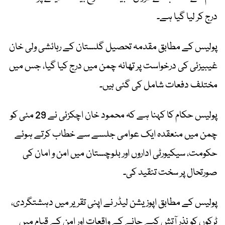
درج کر لیا گیا ہے۔
پولیس کے مطابق مقدمہ تحصیل گلستان کے رہائشی ولی خان
غیبیزئی کی درخواست پر تھانہ چمن میں درج کیا گیا، جس میں
مختلف دفعات شامل کی گئی ہیں۔
پولیس حکام کا کہنا ہے کہ محمود خان اچکزئی نے 29 مئی کو
چمن میں منعقدہ ایک عوامی جلسے سے خطاب کرتے ہوئے
حکومت، سیکیورٹی اداروں اور بلوچستان میں امن و امان کی
صورتحال پر سخت تنقید کی۔
پولیس کے مطابق اپوزیشن لیڈر نے اپنی تقریر میں دہشتگردی،
ٹرکوں کو نذر آتش کیے جانے کے واقعات اور امن کے قیام میں