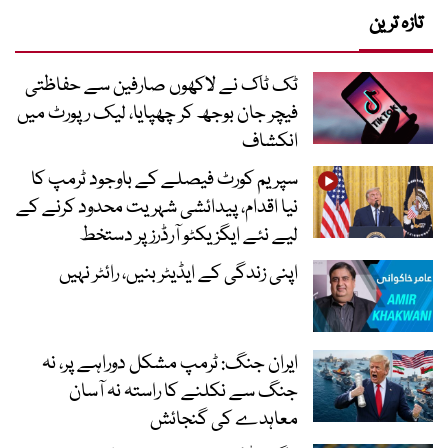
تازہ ترین
ٹک ٹاک نے لاکھوں صارفین سے حفاظتی
فیچر جان بوجھ کر چھپایا، لیک رپورٹ میں
انکشاف
سپریم کورٹ فیصلے کے باوجود ٹرمپ کا
نیا اقدام، پیدائشی شہریت محدود کرنے کے
لیے نئے ایگزیکٹو آرڈرز پر دستخط
اپنی زندگی کے ایڈیٹر بنیں، رائٹر نہیں
ایران جنگ: ٹرمپ مشکل دوراہے پر، نہ
جنگ سے نکلنے کا راستہ نہ آسان
معاہدے کی گنجائش