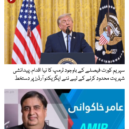
سپریم کورٹ فیصلے کے باوجود ٹرمپ کا نیا اقدام، پیدائشی
شہریت محدود کرنے کے لیے نئے ایگزیکٹو آرڈرز پر دستخط