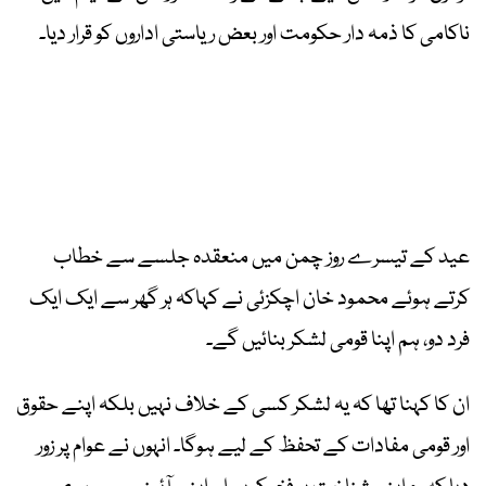
ناکامی کا ذمہ دار حکومت اور بعض ریاستی اداروں کو قرار دیا۔
عید کے تیسرے روز چمن میں منعقدہ جلسے سے خطاب
کرتے ہوئے محمود خان اچکزئی نے کہاکہ ہر گھر سے ایک ایک
فرد دو، ہم اپنا قومی لشکر بنائیں گے۔
ان کا کہنا تھا کہ یہ لشکر کسی کے خلاف نہیں بلکہ اپنے حقوق
اور قومی مفادات کے تحفظ کے لیے ہوگا۔ انہوں نے عوام پر زور