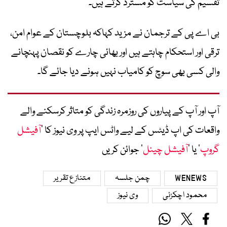
تقسیم کی سیاست کو مسترد کرتے ہیں۔
بی اے پی کے ترجمان نے مزید کہاکہ بلوچستان کے عوام امن،
ترقی اور استحکام چاہتے ہیں اور بھائی چارے کو نقصان پہنچانے
والی کسی بھی سوچ کو کامیاب نہیں ہونے دیا جائے گا۔
آپ اور آپ کے پیاروں کی روزمرہ زندگی کو متاثر کرسکنے والے
واقعات کی اپ ڈیٹس کے لیے واٹس ایپ پر وی نیوز کا ’
آفیشل
گروپ
‘ یا ’
آفیشل چینل
‘ جوائن کریں
WENEWS
چمن جلسہ
متنازع تقریر
محمود اچکزئی
وی نیوز