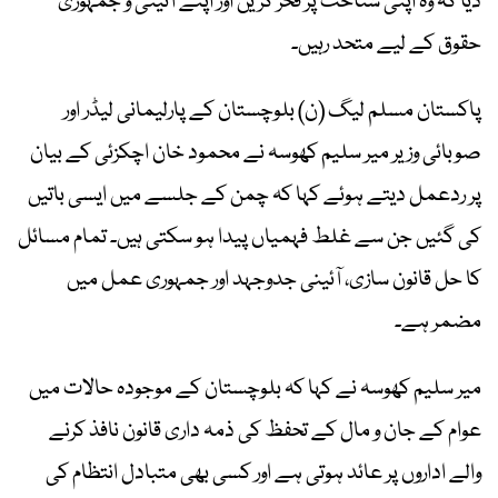
دیا کہ وہ اپنی شناخت پر فخر کریں اور اپنے آئینی و جمہوری
حقوق کے لیے متحد رہیں۔
پاکستان مسلم لیگ (ن) بلوچستان کے پارلیمانی لیڈر اور
صوبائی وزیر میر سلیم کھوسہ نے محمود خان اچکزئی کے بیان
پر ردعمل دیتے ہوئے کہا کہ چمن کے جلسے میں ایسی باتیں
کی گئیں جن سے غلط فہمیاں پیدا ہو سکتی ہیں۔ تمام مسائل
کا حل قانون سازی، آئینی جدوجہد اور جمہوری عمل میں
مضمر ہے۔
میر سلیم کھوسہ نے کہا کہ بلوچستان کے موجودہ حالات میں
عوام کے جان و مال کے تحفظ کی ذمہ داری قانون نافذ کرنے
والے اداروں پر عائد ہوتی ہے اور کسی بھی متبادل انتظام کی