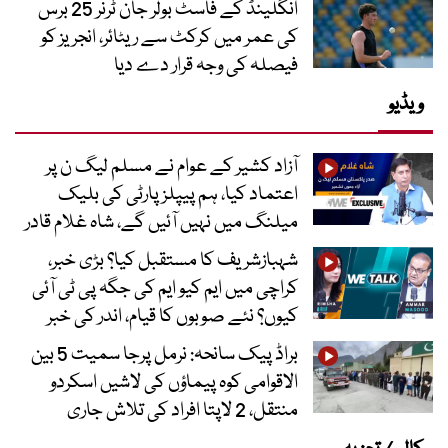
انگلینڈ کے فاسٹ بولر جان ٹرنر 25 برس
کی عمر میں کرکٹ سے ریٹائر، انجریز کو
فیصلہ کی وجہ قرار دے دیا
ویڈیو
آزاد کشیر کے عوام نے مسلم لیگ ن پر
اعتماد کیا، ہم پیپلز پارٹی کی بلیک
میلنگ میں نہیں آئیں گے، شاہ غلام قادر
شہبازشریف کا مستقبل کیا؟ بڑی خبر،
کراچی میں ایم کیو ایم کی جگہ پی ٹی آئی
کیوں؟ نئے صوبوں کا قیام، اندر کی خبر
براڈ پیک سانحہ: نرمل پرجا سمیت 5 بین
الاقوامی کوہ پیماؤں کی لاشیں اسکردو
منتقل، 2 لاپتا افراد کی تلاش جاری