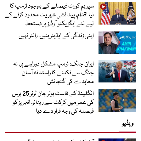
سپریم کورٹ فیصلے کے باوجود ٹرمپ کا
نیا اقدام، پیدائشی شہریت محدود کرنے کے
لیے نئے ایگزیکٹو آرڈرز پر دستخط
اپنی زندگی کے ایڈیٹر بنیں، رائٹر نہیں
ایران جنگ: ٹرمپ مشکل دوراہے پر، نہ
جنگ سے نکلنے کا راستہ نہ آسان
معاہدے کی گنجائش
انگلینڈ کے فاسٹ بولر جان ٹرنر 25 برس
کی عمر میں کرکٹ سے ریٹائر، انجریز کو
فیصلہ کی وجہ قرار دے دیا
ویڈیو