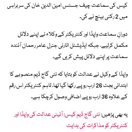
کیس کی سماعت چیف جسٹس امین الدین خان کی سربراہی
میں 2 رکنی بینچ نے کی۔
دورانِ سماعت واپڈا اور کنٹریکٹر کے وکلاء نے اپنے دلائل
مکمل کرلیے، جبکہ ایڈیشنل اٹارنی جنرل عامر رحمان آئندہ
سماعت پر اپنے دلائل پیش کریں گے۔
واپڈا کے وکیل نے عدالت کو بتایا کہ نئی گاج ڈیم منصوبے کا
ابتدائی بجٹ 26 ارب روپے رکھا گیا تھا، تاہم کنٹریکٹر اس رقم
کے علاوہ 36 ارب روپے اضافی وصول کرچکا ہے۔
یہ بھی پڑھیں:
نئی گاج ڈیم کیس: آئینی عدالت کی واپڈا اور
کنٹریکٹر کو مذاکرات کی ہدایت