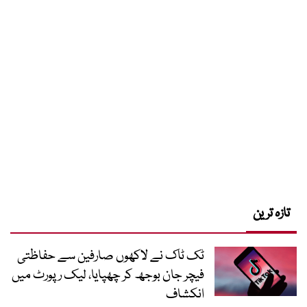
تازہ ترین
ٹک ٹاک نے لاکھوں صارفین سے حفاظتی
فیچر جان بوجھ کر چھپایا، لیک رپورٹ میں
انکشاف