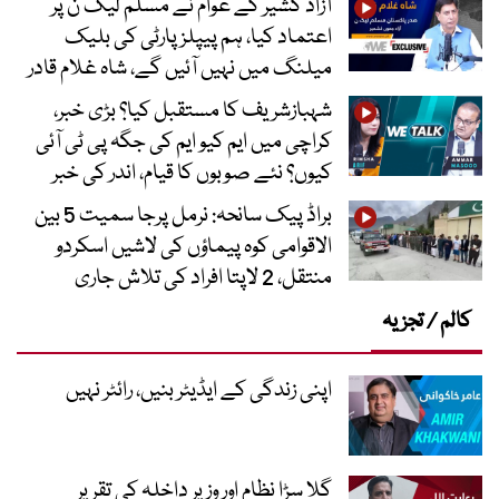
آزاد کشیر کے عوام نے مسلم لیگ ن پر
اعتماد کیا، ہم پیپلز پارٹی کی بلیک
میلنگ میں نہیں آئیں گے، شاہ غلام قادر
شہبازشریف کا مستقبل کیا؟ بڑی خبر،
کراچی میں ایم کیو ایم کی جگہ پی ٹی آئی
کیوں؟ نئے صوبوں کا قیام، اندر کی خبر
براڈ پیک سانحہ: نرمل پرجا سمیت 5 بین
الاقوامی کوہ پیماؤں کی لاشیں اسکردو
منتقل، 2 لاپتا افراد کی تلاش جاری
کالم / تجزیہ
اپنی زندگی کے ایڈیٹر بنیں، رائٹر نہیں
گلا سڑا نظام اور وزیر داخلہ کی تقریر