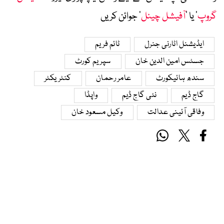
گروپ
‘ یا ’
آفیشل چینل
‘ جوائن کریں
ایڈیشنل اٹارنی جنرل
ٹائم فریم
جسٹس امین الدین خان
سپریم کورٹ
سندھ ہائیکورٹ
عامر رحمان
کنٹریکٹر
گاج ڈیم
نئی گاج ڈیم
واپڈا
وفاقی آئینی عدالت
وکیل مسعود خان