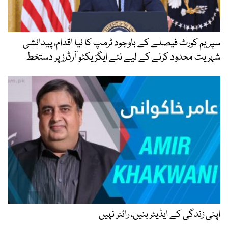
سپریم کورٹ فیصلے کے باوجود ٹرمپ کا نیا اقدام، پیدائشی
شہریت محدود کرنے کے لیے نئے ایگزیکٹو آرڈرز پر دستخط
اپنی زندگی کے ایڈیٹر بنیں، رائٹر نہیں