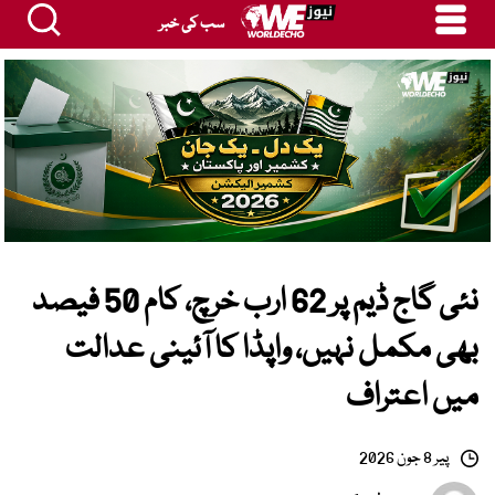
سب کی خبر
نئی گاج ڈیم پر 62 ارب خرچ، کام 50 فیصد
بھی مکمل نہیں، واپڈا کا آئینی عدالت
میں اعتراف
پیر 8 جون 2026