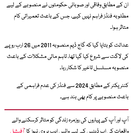
ان کے مطابق وفاقی اور صوبائی حکومتوں نے منصوبے کے لیے
مطلوبہ فنڈز فراہم نہیں کیے، جس کے باعث تعمیراتی کام
متاثر ہوا۔
عدالت کو بتایا گیا کہ گاج ڈیم منصوبہ 2011 میں 26 ارب روپے
کی لاگت سے شروع کیا گیا تھا، تاہم مالی مشکلات کے باعث
منصوبہ مسلسل تاخیر کا شکار رہا۔
کنٹریکٹر کے مطابق 2024 سے فنڈز کی عدم فراہمی کے
باعث منصوبے پر کام بھی بند ہے۔
آپ اور آپ کے پیاروں کی روزمرہ زندگی کو متاثر کرسکنے والے
واقعات کی اپ ڈیٹس کے لیے واٹس ایپ پر وی نیوز کا ’
آفیشل