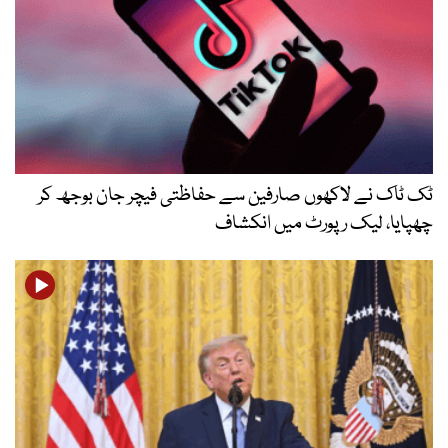
ٹک ٹاک نے لاکھوں صارفین سے حفاظتی فیچر جان بوجھ کر
چھپایا، لیک رپورٹ میں انکشاف