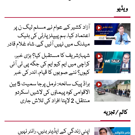
ویڈیو
آزاد کشیر کے عوام نے مسلم لیگ ن پر
اعتماد کیا، ہم پیپلز پارٹی کی بلیک
میلنگ میں نہیں آئیں گے، شاہ غلام قادر
شہبازشریف کا مستقبل کیا؟ بڑی خبر،
کراچی میں ایم کیو ایم کی جگہ پی ٹی آئی
کیوں؟ نئے صوبوں کا قیام، اندر کی خبر
براڈ پیک سانحہ: نرمل پرجا سمیت 5 بین
الاقوامی کوہ پیماؤں کی لاشیں اسکردو
منتقل، 2 لاپتا افراد کی تلاش جاری
کالم / تجزیہ
اپنی زندگی کے ایڈیٹر بنیں، رائٹر نہیں