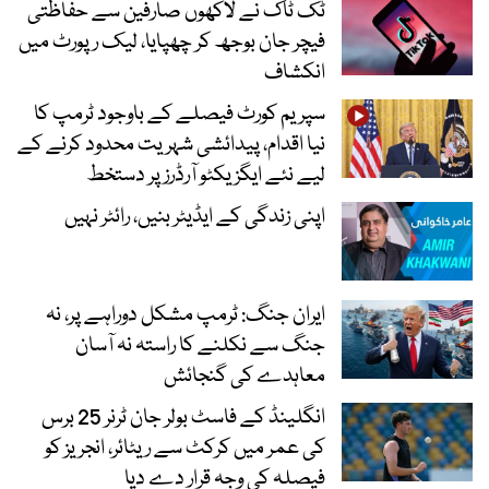
ٹک ٹاک نے لاکھوں صارفین سے حفاظتی
فیچر جان بوجھ کر چھپایا، لیک رپورٹ میں
انکشاف
سپریم کورٹ فیصلے کے باوجود ٹرمپ کا
نیا اقدام، پیدائشی شہریت محدود کرنے کے
لیے نئے ایگزیکٹو آرڈرز پر دستخط
اپنی زندگی کے ایڈیٹر بنیں، رائٹر نہیں
ایران جنگ: ٹرمپ مشکل دوراہے پر، نہ
جنگ سے نکلنے کا راستہ نہ آسان
معاہدے کی گنجائش
انگلینڈ کے فاسٹ بولر جان ٹرنر 25 برس
کی عمر میں کرکٹ سے ریٹائر، انجریز کو
فیصلہ کی وجہ قرار دے دیا