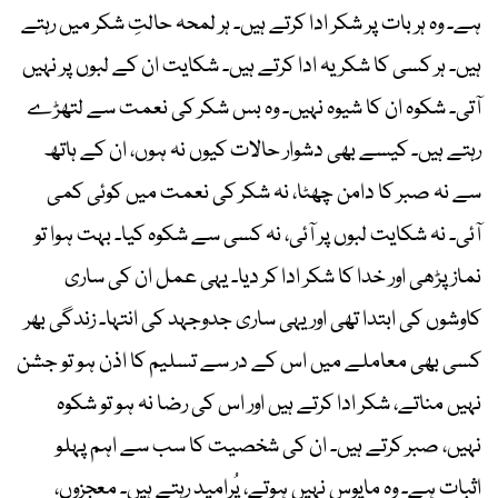
ہے۔ وہ ہر بات پر شکر ادا کرتے ہیں۔ ہر لمحہ حالتِ شکر میں رہتے
ہیں۔ ہر کسی کا شکریہ ادا کرتے ہیں۔ شکایت ان کے لبوں پر نہیں
آتی۔ شکوہ ان کا شیوہ نہیں۔ وہ بس شکر کی نعمت سے لتھڑے
رہتے ہیں۔ کیسے بھی دشوار حالات کیوں نہ ہوں، ان کے ہاتھ
سے نہ صبر کا دامن چھٹا، نہ شکر کی نعمت میں کوئی کمی
آئی۔ نہ شکایت لبوں پر آئی، نہ کسی سے شکوہ کیا۔ بہت ہوا تو
نماز پڑھی اور خدا کا شکر ادا کر دیا۔ یہی عمل ان کی ساری
کاوشوں کی ابتدا تھی اور یہی ساری جدوجہد کی انتہا۔ زندگی بھر
کسی بھی معاملے میں اس کے در سے تسلیم کا اذن ہو تو جشن
نہیں مناتے، شکر ادا کرتے ہیں اور اس کی رضا نہ ہو تو شکوہ
نہیں، صبر کرتے ہیں۔ ان کی شخصیت کا سب سے اہم پہلو
اثبات ہے۔ وہ مایوس نہیں ہوتے، پُرامید رہتے ہیں۔ معجزوں،