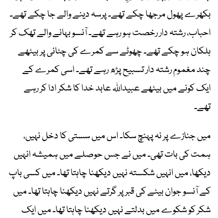
بکھرے پھول مرجھا چکے تھے۔ پرسہ دینے والے جا چکے تھے۔
احباب، رشتہ دار رخصت ہو رہے تھے۔ آنسو بہانے والے تھک کر
ہلکان ہو چکے تھے۔ چھوٹے سے کمرے کی چٹائی پر بیٹھے
چند مغموم رشتہ دار تسبیح پڑھ رہے تھے۔ اسی کمرے کے
ایک کونے میں بیٹھے عبیداللہ عابد خدا کا شکر ادا کر رہے
تھے۔
میں جنازے پر نہ پہنچ سکا۔ اس میں سستی کا دخل نہیں،
ہمت کی بات تھی۔ میں نے جس حوصلے میں ہمیشہ انہیں
دیکھا، میں انہیں شکستہ نہیں دیکھنا چاہتا تھا۔ میں کسی باپ
کے آنسو جوان بیٹے کی قبر پر گرتے نہیں دیکھنا چاہتا تھا۔ میں
شکر کو شکوے میں بدلتے نہیں دیکھنا چاہتا تھا۔ میں ایک