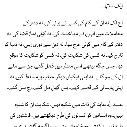
ایک ساتھ۔
آج تک نہ ان کے کام کی کسی نے برائی کی، نہ دفتر کے
معاملات میں انہوں نے مداخلت کی۔ نہ کوئی نماز قضا کی، نہ
دفتر کے کام میں کوئی حرج ہوا۔ نہ دین سے دوری رہی، نہ دنیا کو
تاراج کیا۔ نہ کسی کی شکایت کی، نہ کسی کو شکایت کا موقع
دیا۔ جس جگہ بیٹھے اسی منظر میں ڈھل گئے، جن سے ملے
ان کے ہو گئے۔ نہ اپنی نیکیاں دیگر احباب پر مسلط کیں، نہ
اپنی پارسائی کے قصے کہے۔ بس گھل مل گئے۔ رچ بس گئے۔
عبیداللہ عابد کی ذات میں شکوہ نہیں، شکایت ان کا شیوہ
نہیں۔ وہ انسانوں کو انسانوں کی طرح دیکھتے ہیں، فرشتوں کی
طرح نہیں پرکھتے۔ وہ خاموش رہتے ہیں، اگرچہ گفتار پر عبور