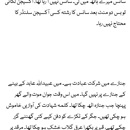
سانس میرے ہاتھ میں لی۔ سانس نہیں آ رہا تھا، آکسیجن لگائی
تو بس دو منٹ بعد سانس کا رشتہ کسی آکسیجن سلنڈر کا
محتاج نہیں رہا۔
جنازے میں شرکت عبادت ہے۔ میں عبیداللہ عابد کے بیٹے
کے جنازے پر نہیں گیا۔ میں اس وقت جوان موت والے گھر
پہنچا جب جنازہ اٹھ چکا تھا۔ کلمہ شہادت کی آوازیں خاموش
ہو چکی تھیں۔ جگر کے ٹکڑے کو دفن کیے کئی گھنٹے گزر
چکے تھے، قبر پر بکھرا عرقِ گلاب خشک ہو چکا تھا۔ مرقد پر