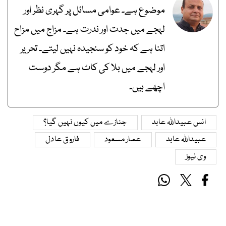
موضوع ہے۔ عوامی مسائل پر گہری نظر اور
لہجے میں جدت اور ندرت ہے۔ مزاج میں مزاح
اتنا ہے کہ خود کو سنجیدہ نہیں لیتے۔ تحریر
اور لہجے میں بلا کی کاٹ ہے مگر دوست
اچھے ہیں۔
انس عبیداللہ عابد
جنازے میں کیوں نہیں گیا؟
عبیداللہ عابد
عمار مسعود
فاروق عادل
وی نیوز