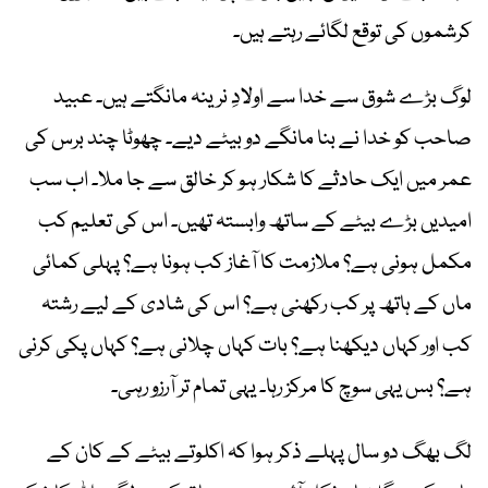
کرشموں کی توقع لگائے رہتے ہیں۔
لوگ بڑے شوق سے خدا سے اولادِ نرینہ مانگتے ہیں۔ عبید
صاحب کو خدا نے بنا مانگے دو بیٹے دیے۔ چھوٹا چند برس کی
عمر میں ایک حادثے کا شکار ہو کر خالق سے جا ملا۔ اب سب
امیدیں بڑے بیٹے کے ساتھ وابستہ تھیں۔ اس کی تعلیم کب
مکمل ہونی ہے؟ ملازمت کا آغاز کب ہونا ہے؟ پہلی کمائی
ماں کے ہاتھ پر کب رکھنی ہے؟ اس کی شادی کے لیے رشتہ
کب اور کہاں دیکھنا ہے؟ بات کہاں چلانی ہے؟ کہاں پکی کرنی
ہے؟ بس یہی سوچ کا مرکز رہا۔ یہی تمام تر آرزو رہی۔
لگ بھگ دو سال پہلے ذکر ہوا کہ اکلوتے بیٹے کے کان کے