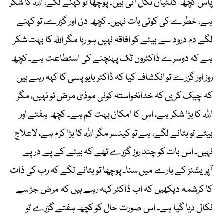
پاس کچھ گلٹیاں نکل آئی ہیں۔ پوچھا تو کہنے لگے، اللہ کا شکر
ہے، خطرے کی کوئی بات نہیں۔ کچھ دن اور گزرے، تو کہنے
لگے دم درود سے بیٹے کو افاقہ نہیں ہو رہا مگر اللہ کا بہت شکر
ہے کہ دوسرے ڈاکٹروں تک پہنچنے کی استطاعت ہے۔ کچھ
روز اور گزرے تو انکشاف کیا کہ ڈاکٹر بایوپسی کا کہہ رہے ہیں
کہ چیک کریں کہ خدانخواستہ کوئی موذی مرض تو نہیں، مگر
اللہ کا بڑا شکر ہے، اس کا امکان بہت کم ہے۔ کچھ ہفتے اور
بیتے تو بتانے لگے، ہے تو کینسر مگر اللہ کا بڑا کرم ہے، لاعلاج
نہیں۔ اس بات کو چند روز گزرے تھے کہ بیٹے کے پے در پے
آپریشنز کے بارے میں سنا۔ پوچھا تو بتانے لگے کہ رب کی ذات
کا کرشمہ دیکھیں کہ اب ڈاکٹر کہہ رہے ہیں کہ مرض جڑ سے
نکال دیا گیا ہے۔ اس صورت حال کو کچھ ہفتے گزرے تو