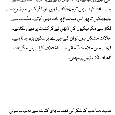
ہے۔ بات کہتے ہیں تو جھجکتے نہیں۔ اور اگر کسی موضوع سے
جھجھکیں تو پھر اس موضوع پر بات نہیں کرتے۔ مذہب سے
لگاؤ ہے مگر نیکیوں کی لاٹھی لے کر گشت پر نہیں نکلتے۔
حالات مشکل ہوں تو ان کے چہرے پر سکون بڑھ جاتا ہے۔
لہجے میں ملاحت آ جاتی ہے۔ اختلاف کرتے ہیں مگر بات
انحراف تک نہیں پہنچتی۔
عبید صاحب کو شکر کی نعمت بڑی کثرت سے نصیب ہوئی