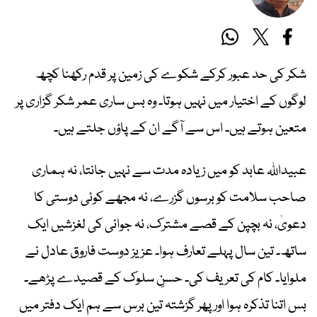
شکر کی حد عبور کرکے شکوے کی زمین پر قدم رکھنا کچھ
لوگوں کے اختیار میں نہیں ہوتا۔ وہ بس ساری عمر شکر گزاری پر
متعین ہوتے ہیں۔ اس سے آگے ان کے پاؤں جلتے ہیں۔
عبیداللہ عابد کو میں زیادہ مدت سے نہیں جانتا، نہ ہماری
صاحب سلامت کو برسوں گزرے، نہ مجھے کوئی دوستی کا
دعویٰ، نہ بچپن کے قصے مشترک، نہ جوانی کی لغزشیں ایک
ساتھ۔ تین سال پہلے تعارف ہوا۔ عزیز دوست فاروق عادل نے
ملوایا۔ کام کی تعریف کی۔ حسنِ سلوک کے قصیدے پڑھے۔
بس اتنا تذکرہ ہوا اور پھر گزشتہ تین برس سے ہم ایک دفتر میں