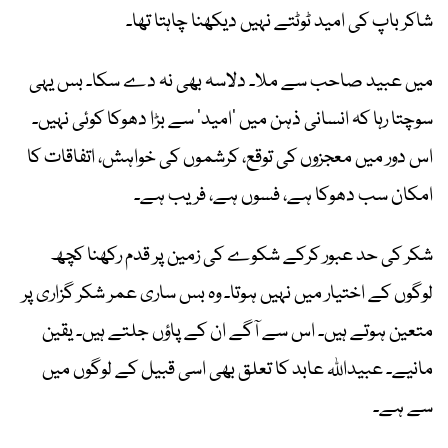
شاکر باپ کی امید ٹوٹتے نہیں دیکھنا چاہتا تھا۔
میں عبید صاحب سے ملا۔ دلاسہ بھی نہ دے سکا۔ بس یہی
سوچتا رہا کہ انسانی ذہن میں ’امید‘ سے بڑا دھوکا کوئی نہیں۔
اس دور میں معجزوں کی توقع، کرشموں کی خواہش، اتفاقات کا
امکان سب دھوکا ہے، فسوں ہے، فریب ہے۔
شکر کی حد عبور کرکے شکوے کی زمین پر قدم رکھنا کچھ
لوگوں کے اختیار میں نہیں ہوتا۔ وہ بس ساری عمر شکر گزاری پر
متعین ہوتے ہیں۔ اس سے آگے ان کے پاؤں جلتے ہیں۔ یقین
مانیے۔ عبیداللہ عابد کا تعلق بھی اسی قبیل کے لوگوں میں
سے ہے۔