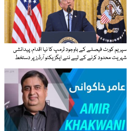
سپریم کورٹ فیصلے کے باوجود ٹرمپ کا نیا اقدام، پیدائشی
شہریت محدود کرنے کے لیے نئے ایگزیکٹو آرڈرز پر دستخط