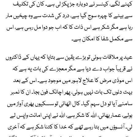
کہنے لگے، کینسر نے دوبارہ جڑ پکڑ لی ہے۔ کان کی تکلیف
سے بیٹے کا چہرہ سوج گیا ہے، درد کی شدت سے وہ چیخیں مار
رہا ہے مگر شکر ہے اس ذات کا کہ اب جو دوا مل رہی ہے، اس
سے مکمل شفا کا امکان ہے۔
عید پر ملاقات ہوئی تو بڑے یقین سے بتایا کہ یہاں کے ڈاکٹروں
نے قریباً جواب دے دیا ہے مگر معجزے کی بات یہ ہے کہ
اس موذی مرض کا علاج لاہور میں موجود ہے۔ اس کے بعد
بہت دنوں تک بات نہیں ہوئی، پھر اچانک فون بجا۔ ان کا نمبر
سامنے آیا تو دل سہم گیا۔ کال اٹھائی تو سسکیوں بھری آواز میں
بولے، عمار بھائی، اللہ کا شکر ہے، اللہ نے اپنی امانت واپس لے
لی۔ آنسوؤں میں بتا رہے تھے کہ خدا کا کتنا شکر ہے کہ آخری