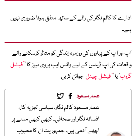
ادارے کا کالم نگار کی رائے کے ساتھ متفق ہونا ضروری نہیں
ہے۔
آپ اور آپ کے پیاروں کی روزمرہ زندگی کو متاثر کرسکنے والے
واقعات کی اپ ڈیٹس کے لیے واٹس ایپ پر وی نیوز کا ’
آفیشل
گروپ
‘ یا ’
آفیشل چینل
‘ جوائن کریں
عمار مسعود
عمار مسعود کالم نگار، سیاسی تجزیہ کار،
افسانہ نگار اور صحافی۔ کبھی کبھی ملنے پر
اچھے آدمی ہیں۔ جمہوریت ان کا محبوب