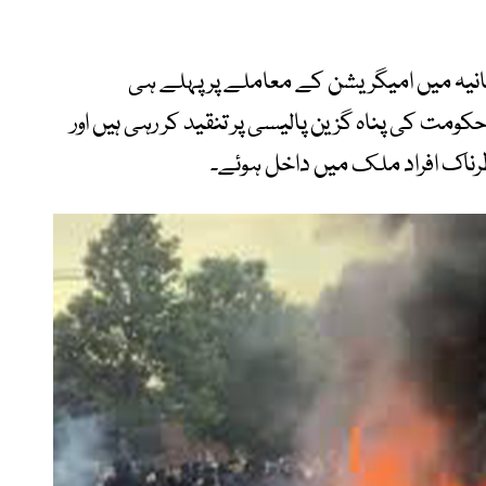
انیہ میں امیگریشن کے معاملے پر پہلے ہی
ت کی پناہ گزین پالیسی پر تنقید کر رہی ہیں اور
رناک افراد ملک میں داخل ہوئے۔