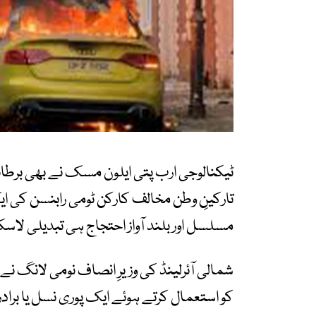
ٹیکنالوجی ارب پتی ایلون مسک نے بھی برطانی
تارکینِ وطن مخالف کارکن ٹومی رابنسن کی ای
مسلسل اور بلند آواز احتجاج ہی تبدیلی لاسک
شمالی آئرلینڈ کی وزیرِ انصاف نومی لانگ ن
کو استعمال کرتے ہوئے ایک پوری نسل یا برادری