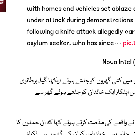
with homes and vehicles set ablaze 
under attack during demonstrations 
following a knife attack allegedly ca
asylum seeker, who has since…
pic
ں کئی گھروں کو جلتے ہوئے دیکھا گیا، برطانوی
س اہلکار ایک خاندان کو جلتے ہوئے گھر سے
نے واقعے کی مذمت کرتے ہوئے کہا کہ ان حملوں کا
 کی جانب سے خاندانوں کو ان کے گھروں سے نکالنے