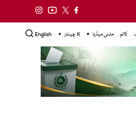
کالم
ملٹی میڈیا
X چینلز
English