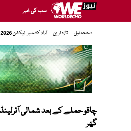
سب کی خبر
صفحہ اول
تازہ ترین
آزاد کشمیر الیکشن 2026
چاقو حملے کے بعد شمالی آئرلینڈ
گھر