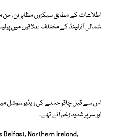
اطلاعات کے مطابق سیکڑوں مظاہرین، جن م
شمالی آئرلینڈ کے مختلف علاقوں میں پولیس پر
اس سے قبل چاقو حملے کی ویڈیو سوشل میڈی
اور سر پر شدید زخم آئے تھے۔
 Belfast, Northern Ireland,