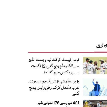
زہ ترین
قومی ٹیسٹ کرکٹ ٹیم ویسٹ انڈیز
سے انگلینڈ پہنچ گئی، 12 اگست
سے پریکٹس میچ کا آغاز
وزیراعظم شہباز شریف دورہ سعودی
عرب مکمل کرکے وطن واپس پہنچ
گئے
491 میں سے 176 نمونے غیر