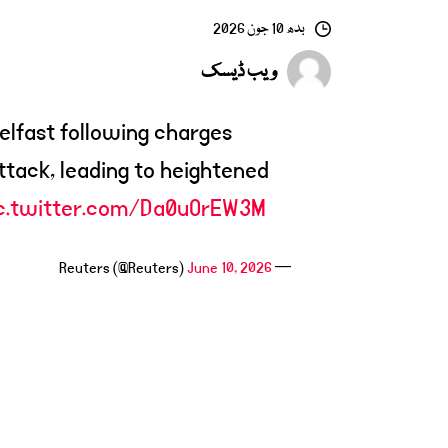
بدھ 10 جون 2026
ویب ڈیسک
elfast following charges
ttack, leading to heightened
c.twitter.com/Da0uOrEW3M
June 10, 2026
— Reuters (@Reuters)