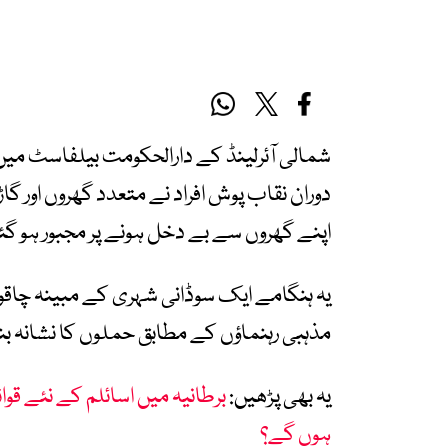
شمالی آئرلینڈ کے دارالحکومت بیلفاسٹ می
دوران نقاب پوش افراد نے متعدد گھروں اور 
اپنے گھروں سے بے دخل ہونے پر مجبور ہو گئ
یہ ہنگامے ایک سوڈانی شہری کے مبینہ چاقو
مذہبی رہنماؤں کے مطابق حملوں کا نشانہ بنن
یہ بھی پڑھیں:
برطانیہ میں اسائلم کے نئے قوان
ہوں گے؟