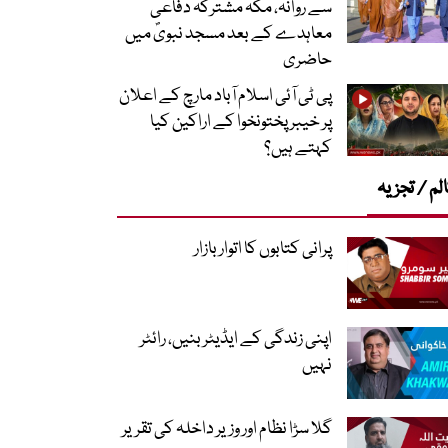
سے روانہ، مکہ مشترکہ دفاعی
معاہدے کے بعد مسجد نبویؐ میں
حاضری
پی ٹی آئی اسلام آباد مارچ کے اعلان
پر خیبر پختونخوا کے اراکین کیا
کہتے ہیں؟
لم / تجزیہ
پرانی کتابوں کا اتوار بازار
اپنی زندگی کے ایڈیٹر بنیں، رائٹر
نہیں
گلا سڑا نظام اور وزیر داخلہ کی تقریر