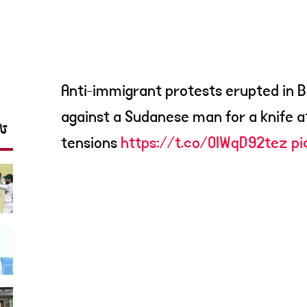
Anti-immigrant protests erupted in B
against a Sudanese man for a knife a
تا
tensions
https://t.co/OIWqD92tez
pi