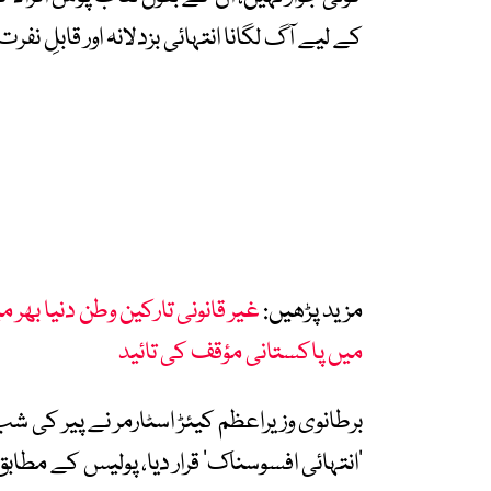
کے لیے آگ لگانا انتہائی بزدلانہ اور قابلِ ن
مزید پڑھیں:
غیر قانونی تارکین وطن دنیا بھر
میں پاکستانی مؤقف کی تائید
برطانوی وزیراعظم کیئڑ اسٹارمر نے پیر کی 
’انتہائی افسوسناک‘ قرار دیا، پولیس کے مطا