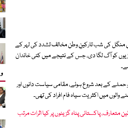
ں منگل کی شب تارکینِ وطن مخالف تشدد کی لہر کے
گاڑیوں کو آگ لگا دی، جس کے نتیجے میں کئی خاندان
ے۔
وی
 حملے کے بعد شروع ہوئے، مقامی سیاست دانوں اور
ے والوں میں اکثریت سیاہ فام افراد کی تھی۔
ین متعارف، پاکستانی پناہ گزینوں پر کیا اثرات مرتب