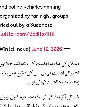
and police vehicles coming
organized by far-right groups
rried out by a Sudanese
.twitter.com/Ba9Rp7iAti
June 10, 2026
— Nova Intel (@intel_nova)
منگل کی شام بیلفاسٹ کے مختلف علاقوں می
نشریاتی ادارے بی بی سی کی فوٹیج میں پولی
بحفاظت نکالتے دکھائی دیے۔
شمالی آئرلینڈ کی فرسٹ منسٹر مشیل اونیل 
کوئی جواز نہیں، ان کے بقول نقاب پوش افراد