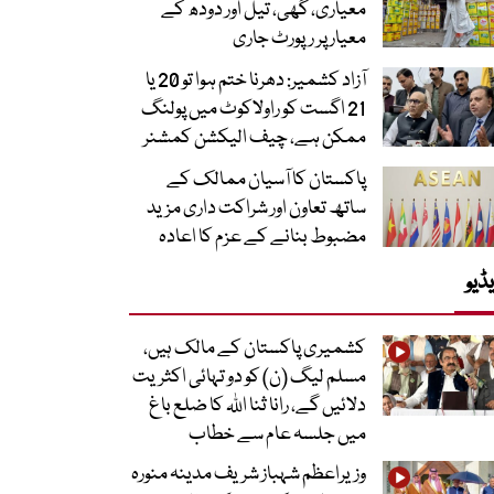
معیاری، گھی، تیل اور دودھ کے
معیار پر رپورٹ جاری
آزاد کشمیر: دھرنا ختم ہوا تو 20 یا
21 اگست کو راولاکوٹ میں پولنگ
ممکن ہے، چیف الیکشن کمشنر
پاکستان کا آسیان ممالک کے
ساتھ تعاون اور شراکت داری مزید
مضبوط بنانے کے عزم کا اعادہ
ڈیو
کشمیری پاکستان کے مالک ہیں،
مسلم لیگ (ن) کو دو تہائی اکثریت
دلائیں گے، رانا ثنا اللہ کا ضلع باغ
میں جلسہ عام سے خطاب
وزیراعظم شہباز شریف مدینہ منورہ