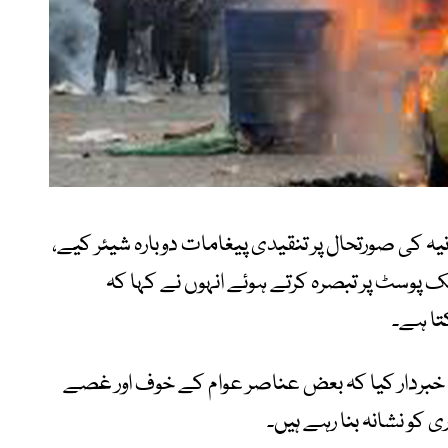
ہ کی صورتحال پر تنقیدی پیغامات دوبارہ شیئر کیے،
ک پوسٹ پر تبصرہ کرتے ہوئے انہوں نے کہا کہ
تا ہے۔
ے خبردار کیا کہ بعض عناصر عوام کے خوف اور غصے
 کو نشانہ بنا رہے ہیں۔