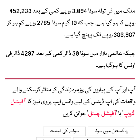
ملک میں فی تولہ سونا 3,094 روپے کمی کے بعد 452,233
روپے کا ہو گیا ہے۔ جب کہ 10 گرام سونا 2785 روپے کم ہو کر
386,987 روپے تک پہنچ گیا ہے۔
جبکہ عالمی بازار میں سونا 30 ڈالر کمی کے بعد 4297 ڈالر فی
اونس کا ہوگیاہے۔
آپ اور آپ کے پیاروں کی روزمرہ زندگی کو متاثر کرسکنے والے
واقعات کی اپ ڈیٹس کے لیے واٹس ایپ پر وی نیوز کا ’
آفیشل
گروپ
‘ یا ’
آفیشل چینل
‘ جوائن کریں
پاکستان میں سونا
سونے کی قیمت