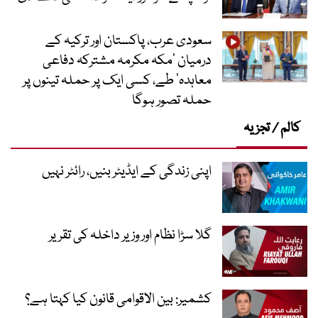
سعودی عرب، پاکستان اور ترکیہ کے
درمیان ’مکہ مکرمہ مشترکہ دفاعی
معاہدہ‘ طے، کسی ایک پر حملہ تینوں پر
حملہ تصور ہوگا
کالم / تجزیہ
اپنی زندگی کے ایڈیٹر بنیں، رائٹر نہیں
گلا سڑا نظام اور وزیر داخلہ کی تقریر
کشمیر: بین الاقوامی قانون کیا کہتا ہے؟