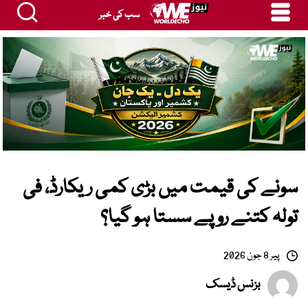
سب کی خبر
سونے کی قیمت میں بڑی کمی ریکارڈ، فی
تولہ کتنے روپے سستا ہو گیا؟
پیر 8 جون 2026
بزنس ڈیسک