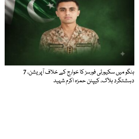
ہنگو میں سکیورٹی فورسز کا خوارج کے خلاف آپریشن، 7
دہشتگرد ہلاک، کیپٹن حمزہ اکرم شہید