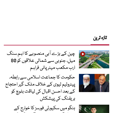
تازہ ترین
چین کے بڑے آبی منصوبے کا اہم سنگ
میل، جنوبی سے شمالی علاقوں کو 80
ارب مکعب میٹر پانی فراہم
حکومت کا جماعت اسلامی سے رابطہ،
پیٹرولیم لیوی کے خلاف ملک گیر احتجاج
کے بعد احسن اقبال کی لیاقت بلوچ کو
بریفنگ کی پیشکش
ہنگو میں سکیورٹی فورسز کا خوارج کے