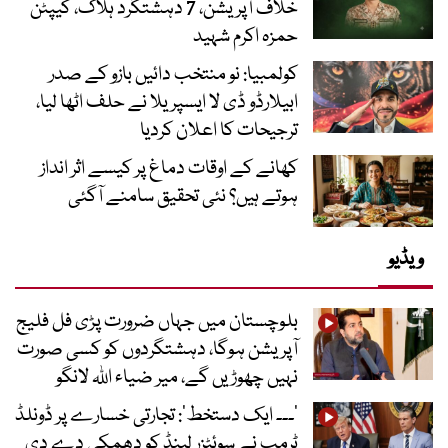
خلاف آپریشن، 7 دہشتگرد ہلاک، کیپٹن
حمزہ اکرم شہید
کولمبیا: نو منتخب دائیں بازو کے صدر
ابیلارڈو ڈی لا ایسپریلا نے حلف اٹھا لیا،
ترجیحات کا اعلان کردیا
کھانے کے اوقات دماغ پر کیسے اثر انداز
ہوتے ہیں؟ نئی تحقیق سامنے آگئی
ویڈیو
بلوچستان میں جہاں ضرورت پڑی فل فلیج
آپریشن ہوگا، دہشتگردوں کو کسی صورت
نہیں چھوڑیں گے، میر ضیاء اللہ لانگو
’۔۔۔ ایک دستخط‘: تجارتی خسارے پر ڈونلڈ
ٹرمپ نے سوئٹزر لینڈ کو دھمکی دے دی