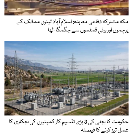
مکہ مشترکہ دفاعی معاہدہ: اسلام آباد تینوں ممالک کے
پرچموں اور برقی قمقموں سے جگمگا اٹھا
حکومت کا بجلی کی 3 بڑی تقسیم کار کمپنیوں کی نجکاری کا
عمل تیز کرنے کا فیصلہ