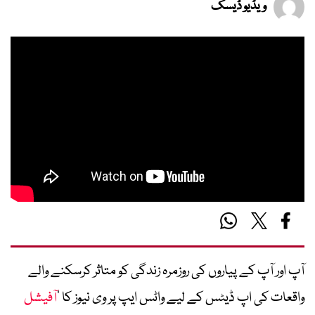
ویڈیو ڈیسک
آپ اور آپ کے پیاروں کی روزمرہ زندگی کو متاثر کرسکنے والے
واقعات کی اپ ڈیٹس کے لیے واٹس ایپ پر وی نیوز کا ’
آفیشل