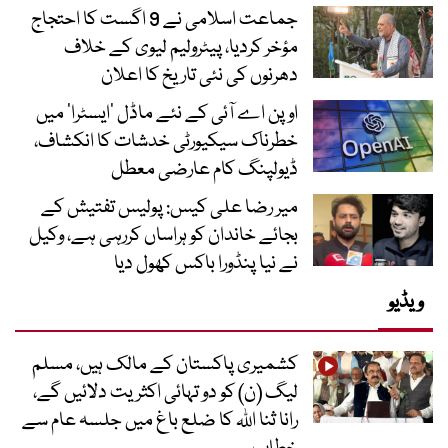
جماعت اسلامی نے 9 اگست کا احتجاج
مؤخر کردیا، پیٹرولیم لیوی کے خلاف
دھرنوں کی نئی تاریخ کا اعلان
اوپن اے آئی کے نئے ماڈل ’ایسٹرا‘ میں
خطرناک سیکیورٹی خدشات کا انکشاف،
ڈیولپنگ کام عارضی معطل
میر رضا علی کیس: پولیس تفتیش کے
بجائے خاندان کو ہراساں کررہی ہے، وکیل
نے نیا پنڈورا باکس کھول دیا
ویڈیو
کشمیری پاکستان کے مالک ہیں، مسلم
لیگ (ن) کو دو تہائی اکثریت دلائیں گے،
رانا ثنا اللہ کا ضلع باغ میں جلسہ عام سے