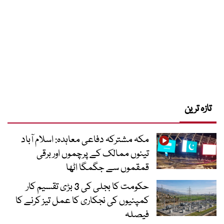
تازہ ترین
مکہ مشترکہ دفاعی معاہدہ: اسلام آباد
تینوں ممالک کے پرچموں اور برقی
قمقموں سے جگمگا اٹھا
حکومت کا بجلی کی 3 بڑی تقسیم کار
کمپنیوں کی نجکاری کا عمل تیز کرنے کا
فیصلہ