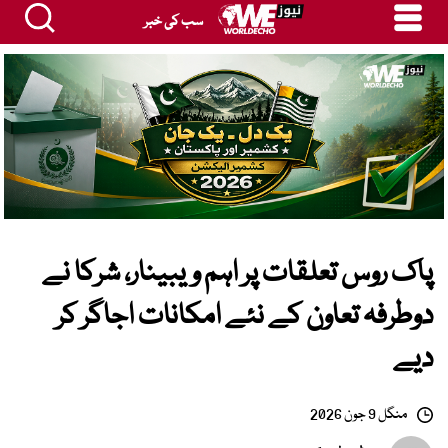
سب کی خبر
پاک روس تعلقات پر اہم ویبینار، شرکا نے
دوطرفہ تعاون کے نئے امکانات اجاگر کر
دیے
منگل 9 جون 2026