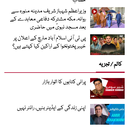
خطاب
وزیراعظم شہباز شریف مدینہ منورہ سے
روانہ، مکہ مشترکہ دفاعی معاہدے کے
بعد مسجد نبویؐ میں حاضری
پی ٹی آئی اسلام آباد مارچ کے اعلان پر
خیبر پختونخوا کے اراکین کیا کہتے ہیں؟
کالم / تجزیہ
پرانی کتابوں کا اتوار بازار
اپنی زندگی کے ایڈیٹر بنیں، رائٹر نہیں