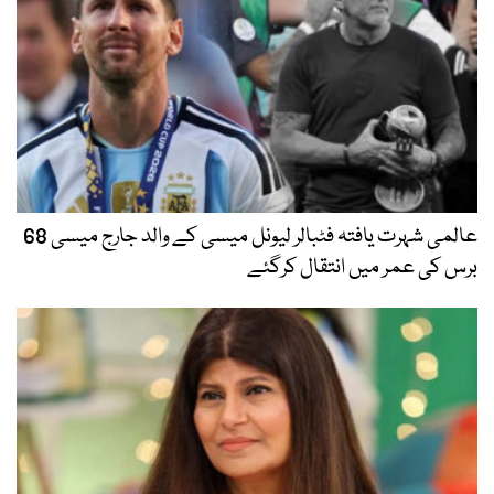
عالمی شہرت یافتہ فٹبالر لیونل میسی کے والد جارج میسی 68
برس کی عمر میں انتقال کرگئے