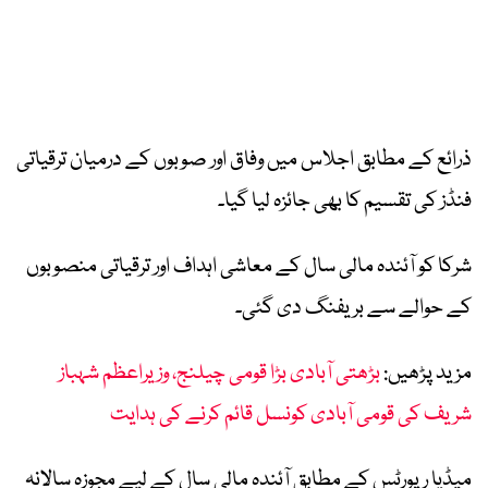
ذرائع کے مطابق اجلاس میں وفاق اور صوبوں کے درمیان ترقیاتی
فنڈز کی تقسیم کا بھی جائزہ لیا گیا۔
شرکا کو آئندہ مالی سال کے معاشی اہداف اور ترقیاتی منصوبوں
کے حوالے سے بریفنگ دی گئی۔
مزید پڑھیں:
بڑھتی آبادی بڑا قومی چیلنج، وزیراعظم شہباز
شریف کی قومی آبادی کونسل قائم کرنے کی ہدایت
میڈیا رپورٹس کے مطابق آئندہ مالی سال کے لیے مجوزہ سالانہ