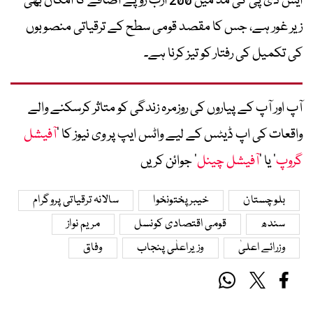
ایس ڈی پی کی مد میں 200 ارب روپے اضافے کا امکان بھی
زیر غور ہے، جس کا مقصد قومی سطح کے ترقیاتی منصوبوں
کی تکمیل کی رفتار کو تیز کرنا ہے۔
آپ اور آپ کے پیاروں کی روزمرہ زندگی کو متاثر کرسکنے والے
واقعات کی اپ ڈیٹس کے لیے واٹس ایپ پر وی نیوز کا ’
آفیشل
گروپ
‘ یا ’
آفیشل چینل
‘ جوائن کریں
بلوچستان
خیبرپختونخوا
سالانہ ترقیاتی پروگرام
سندھ
قومی اقتصادی کونسل
مریم نواز
وزرائے اعلیٰ
وزیراعلٰی پنجاب
وفاق