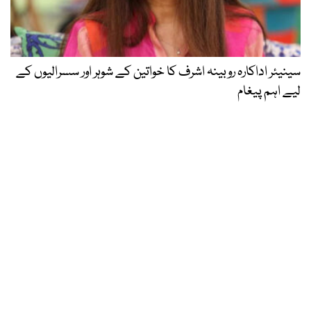
سینیئر اداکارہ روبینہ اشرف کا خواتین کے شوہر اور سسرالیوں کے
لیے اہم پیغام