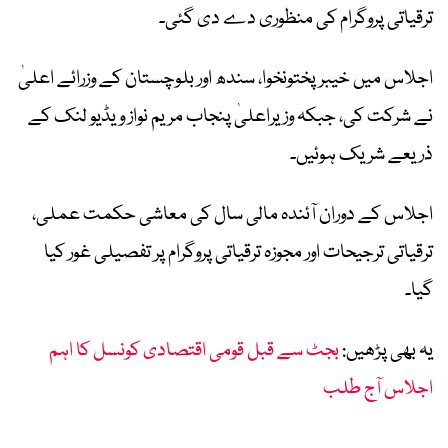
ترقیاتی پروگرام کی منظوری دے دی گئی۔
اجلاس میں خیبرپختونخوا، سندھ اور بلوچستان کے وزرائے اعلیٰ
نے شرکت کی، جبکہ وزیراعلیٰ پنجاب مریم نواز ویڈیو لنک کے
ذریعے شریک ہوئیں۔
اجلاس کے دوران آئندہ مالی سال کی معاشی حکمت عملی،
ترقیاتی ترجیحات اور مجوزہ ترقیاتی پروگرام پر تفصیلی غور کیا
گیا۔
یہ بھی پڑھیں:
بجٹ سے قبل قومی اقتصادی کونسل کا اہم
اجلاس آج طلب