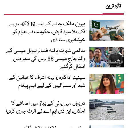
تازہ ترین
بیرون ملک جانے کے لیے 10 لاکھ روپے
تک بلا سود قرض، حکومت نے عوام کو
خوشخبری سنا دی
عالمی شہرت یافتہ فٹبالر لیونل میسی کے
والد جارج میسی 68 برس کی عمر میں
انتقال کرگئے
سینیئر اداکارہ روبینہ اشرف کا خواتین کے
شوہر اور سسرالیوں کے لیے اہم پیغام
دریاؤں میں پانی کے بہاؤ میں اضافے کا
امکان، این ڈی ایم اے نے الرٹ جاری کردیا