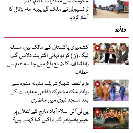
حکومت سے مذاکرات ناکام، گڈز
ٹرانسپورٹرز نے ملک گیر پہیہ جام ہڑتال کا
آغاز کردیا
ویڈیو
کشمیری پاکستان کے مالک ہیں، مسلم
لیگ (ن) کو دو تہائی اکثریت دلائیں گے،
رانا ثنا اللہ کا ضلع باغ میں جلسہ عام سے
خطاب
وزیراعظم شہباز شریف مدینہ منورہ سے
روانہ، مکہ مشترکہ دفاعی معاہدے کے
بعد مسجد نبویؐ میں حاضری
پی ٹی آئی اسلام آباد مارچ کے اعلان پر
خیبر پختونخوا کے اراکین کیا کہتے ہیں؟