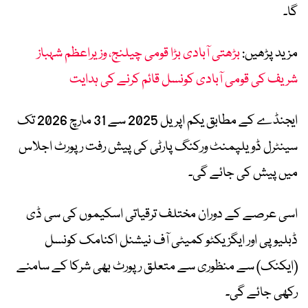
گا۔
مزید پڑھیں:
بڑھتی آبادی بڑا قومی چیلنج، وزیراعظم شہباز
شریف کی قومی آبادی کونسل قائم کرنے کی ہدایت
ایجنڈے کے مطابق یکم اپریل 2025 سے 31 مارچ 2026 تک
سینٹرل ڈویلپمنٹ ورکنگ پارٹی کی پیش رفت رپورٹ اجلاس
میں پیش کی جائے گی۔
اسی عرصے کے دوران مختلف ترقیاتی اسکیموں کی سی ڈی
ڈبلیو پی اور ایگزیکٹو کمیٹی آف نیشنل اکنامک کونسل
(ایکنک) سے منظوری سے متعلق رپورٹ بھی شرکا کے سامنے
رکھی جائے گی۔