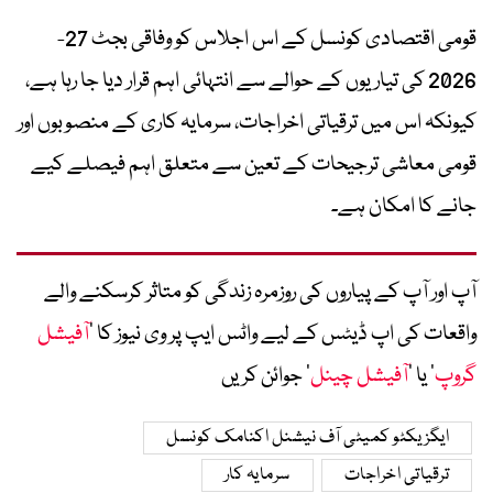
قومی اقتصادی کونسل کے اس اجلاس کو وفاقی بجٹ 27-
2026 کی تیاریوں کے حوالے سے انتہائی اہم قرار دیا جا رہا ہے،
کیونکہ اس میں ترقیاتی اخراجات، سرمایہ کاری کے منصوبوں اور
قومی معاشی ترجیحات کے تعین سے متعلق اہم فیصلے کیے
جانے کا امکان ہے۔
آپ اور آپ کے پیاروں کی روزمرہ زندگی کو متاثر کرسکنے والے
واقعات کی اپ ڈیٹس کے لیے واٹس ایپ پر وی نیوز کا ’
آفیشل
گروپ
‘ یا ’
آفیشل چینل
‘ جوائن کریں
ایگزیکٹو کمیٹی آف نیشنل اکنامک کونسل
ترقیاتی اخراجات
سرمایہ کار