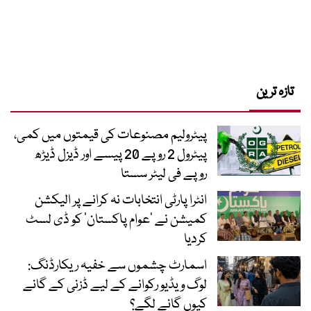
تازہ ترین
پیٹرولیم مصنوعات کی قیمتوں میں کمی،
پیٹرول 2 روپے 20 پیسے اور ڈیزل ڈیڑھ
روپے فی لیٹر سستا
انٹرا پارٹی انتخابات نہ کرانے پر الیکشن
کمیشن نے ’عوام پاکستان‘ کو ڈی لسٹ
کردیا
اسمارٹ چشموں سے خفیہ ریکارڈنگ:
لوگ ویڈیو رکوانے کے لیے ڈزنی کے گانے
کیوں گانے لگے؟