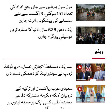
مون سون بارشوں سے جاں بحق افراد کی
تعداد 151 ہوگئی، 8 اگست سے نئے
سلسلے کی پیشگوئی، الرٹ جاری
ایک دھن 639 سال، دنیا کا منفرد ترین
موسیقی پروگرام جاری
ویڈیو
’۔۔۔ ایک دستخط‘: تجارتی خسارے پر ڈونلڈ
ٹرمپ نے سوئٹزر لینڈ کو دھمکی دے دی
سعودی عرب، پاکستان اور ترکیہ کے
درمیان ’مکہ مکرمہ مشترکہ دفاعی
معاہدہ‘ طے، کسی ایک پر حملہ تینوں پر