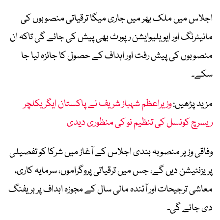
اجلاس میں ملک بھر میں جاری میگا ترقیاتی منصوبوں کی
مانیٹرنگ اور ایویلیوایشن رپورٹ بھی پیش کی جائے گی تاکہ ان
منصوبوں کی پیش رفت اور اہداف کے حصول کا جائزہ لیا جا
سکے۔
مزید پڑھیں:
وزیراعظم شہباز شریف نے پاکستان ایگریکلچر
ریسرچ کونسل کی تنظیم نو کی منظوری دیدی
وفاقی وزیر منصوبہ بندی اجلاس کے آغاز میں شرکا کو تفصیلی
پریزنٹیشن دیں گے، جس میں ترقیاتی پروگراموں، سرمایہ کاری،
معاشی ترجیحات اور آئندہ مالی سال کے مجوزہ اہداف پر بریفنگ
دی جائے گی۔