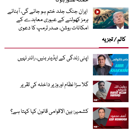
حملہ تصور ہوگا
ایران جنگ جلد ختم ہو جائے گی، آبنائے
ہرمز کھولنے کے عبوری معاہدے کے
امکانات روشن، صدر ٹرمپ کا دعویٰ
کالم / تجزیہ
اپنی زندگی کے ایڈیٹر بنیں، رائٹر نہیں
گلا سڑا نظام اور وزیر داخلہ کی تقریر
کشمیر: بین الاقوامی قانون کیا کہتا ہے؟