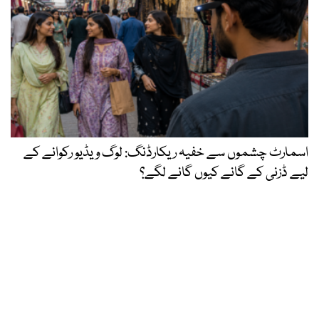
اسمارٹ چشموں سے خفیہ ریکارڈنگ: لوگ ویڈیو رکوانے کے
لیے ڈزنی کے گانے کیوں گانے لگے؟