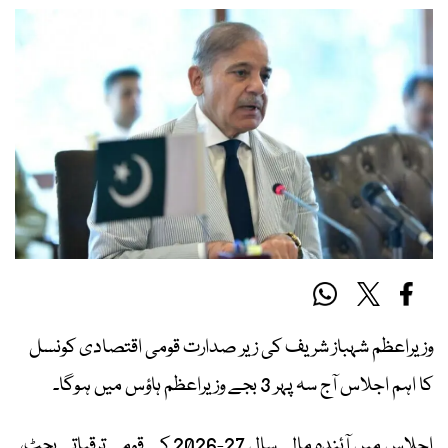
وزیراعظم شہباز شریف کی زیر صدارت قومی اقتصادی کونسل
کا اہم اجلاس آج سہ پہر 3 بجے وزیراعظم ہاؤس میں ہوگا۔
اجلاس میں آئندہ مالی سال 27-2026 کے قومی ترقیاتی بجٹ،