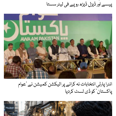
پیسے اور ڈیزل ڈیڑھ روپے فی لیٹر سستا
انٹرا پارٹی انتخابات نہ کرانے پر الیکشن کمیشن نے ’عوام
پاکستان‘ کو ڈی لسٹ کردیا