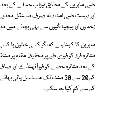
طبی ماہرین کے مطابق تیزاب حملے کے بعد ا
اور درست طبی امداد نہ صرف مستقل معذور
زخموں اور پیچیدگیوں سے بھی بچانے میں مد
ماہرین کا کہنا ہے کہ اگر کسی خاتون یا کس
متاثرہ فرد کو فوری طور پر محفوظ مقام پر م
کے بعد متاثرہ حصے کو فوراً ٹھنڈے اور صاف 
کم 20 سے 30 منٹ تک مسلسل پانی ب
کم سے کم کیا جا سکے۔