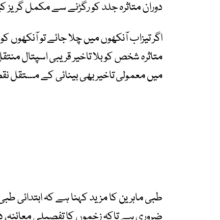
دوران متاثرہ جلد کو رگڑنے سے مکمل گریز کی
اگر تیزاب آنکھوں میں چلا جائے تو آنکھوں ک
متاثرہ شخص کو بلا تاخیر قریبی اسپتال منتق
میں معمولی تاخیر بھی بینائی کے مستقل ن
طبی ماہرین کا مزید کہنا ہے کہ ابتدائی طبی ا
ضروری ہے تاکہ زخموں کا تفصیلی معائنہ، د