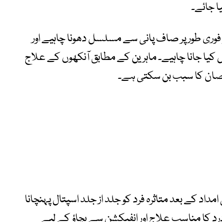
ا جائے۔
و فوری طور پر صاف پانی سے مسلسل دھونا چاہیے اور
ل کیا جانا چاہیے۔ ماہرین کے مطابق آنکھوں کے علاج
قصان کا سبب بن سکتی ہے۔
مداد کے بعد متاثرہ فرد کو جلد از جلد اسپتال پہنچانا
رد کا مناسب علاج اور انفیکشن سے بچاؤ کے لیے