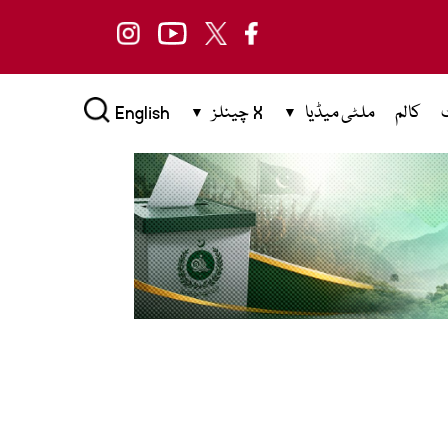
کالم
ملٹی میڈیا
X چینلز
English