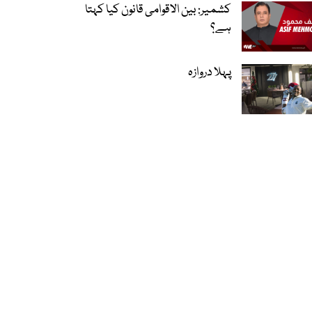
کشمیر: بین الاقوامی قانون کیا کہتا
ہے؟
پہلا دروازہ