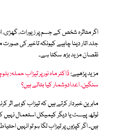
اگر متاثرہ شخص کے جسم پر زیورات، گھڑی، انگو
جلد اتار دینا چاہیے کیونکہ تاخیر کی صور
نقصان مزید بڑھ سکتا ہے۔
مزید پڑھیے:
ڈاکٹر ماہ نور پر تیزاب حملہ: 
سنگین، اعدادوشمار کیا بتاتے ہیں؟
ماہرین خبردار کرتے ہیں کہ تیزاب کو بے اثر 
ٹوتھ پیسٹ یا دیگر کیمیکل استعمال نہیں ک
ہیں۔ اگر کپڑوں پر تیزاب لگا ہو تو انہیں احتیا