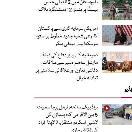
بلوچستان میں 2 انٹیلی جنس
بیسڈ آپریشنز، 12 دہشتگرد ہلاک
امریکی سرمایہ کاری سے پاکستان
کا زرعی شعبہ جدید خطوط پر استوار
ہوسکتا ہے، نیٹلی بیکر
صومالیہ کے وزیر دفاع کی فیلڈ
مارشل عاصم منیر سے ملاقات،
دفاعی تعاون اور علاقائی سلامتی پر
تبادلہ خیال
ڈیو
براڈ پیک سانحہ: نرمل پرجا سمیت
5 بین الاقوامی کوہ پیماؤں کی
لاشیں اسکردو منتقل، 2 لاپتا افراد
کی تلاش جاری