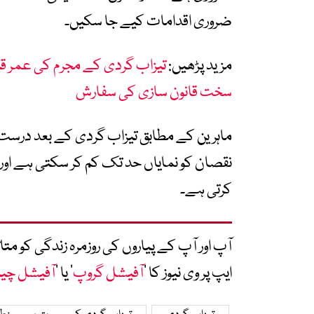
ضروری اقدامات کیے جا سکیں۔
مزید پڑھیں:
تیزاب گردی کے مجرم کی عمر قید ب
سخت قانون سازی کی سفارش
ماہرین کے مطابق تیزاب گردی کے بعد درست او
نقصان کو نمایاں حد تک کم کر سکتی ہے اور ب
کرتی ہے۔
آپ اور آپ کے پیاروں کی روزمرہ زندگی کو 
ایپ پر وی نیوز کا ’
آفیشل گروپ
‘ یا ’
آفیشل چی