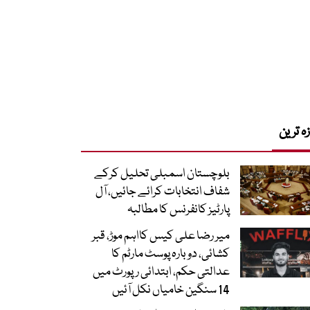
زہ ترین
بلوچستان اسمبلی تحلیل کرکے
شفاف انتخابات کرائے جائیں، آل
پارٹیز کانفرنس کا مطالبہ
میر رضا علی کیس کااہم موڑ، قبر
کشائی، دوبارہ پوسٹ مارٹم کا
عدالتی حکم، ابتدائی رپورٹ میں
14 سنگین خامیاں نکل آئیں