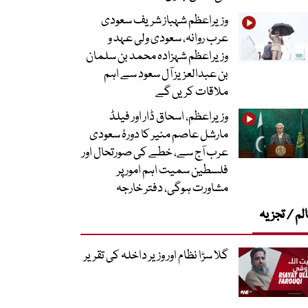
وزیراعظم شہباز شریف سعودی
عرب روانہ، سعودی ولی عہد و
وزیراعظم شہزادہ محمد بن سلمان
بن عبدالعزیز آل سعود سے اہم
ملاقات کریں گے
وزیراعظم، اسحاق ڈار اور فیلڈ
مارشل عاصم منیر کا دورۂ سعودی
عرب آج سے، خطے کی صورتحال اور
فلسطین سمیت اہم امور پر
مشاورت ہوگی، دفتر خارجہ
لم / تجزیہ
گلا سڑا نظام اور وزیر داخلہ کی تقریر