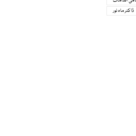
می اقدامات
ڈاکٹر ماہ نور