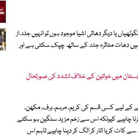
ٹھیاں یا دیگر دھاتی اشیا موجود ہوں تو انہیں جلد از
ت میں دھات متاثرہ جلد کے ساتھ چپک سکتی ہے اور
بلوچستان میں خواتین کے خلاف تشدد کی صورتحال
کرنے کے لیے کسی قسم کی کریم، مرہم، برف، مکھن،
رنا چاہیے کیونکہ اس سے زخم مزید سنگین ہو سکتے
ط سے کاٹ کر یا اتار کر الگ کر دینا چاہیے تاہم اس