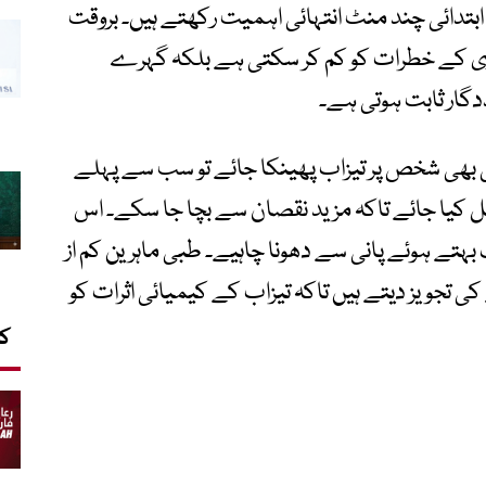
بتدائی چند منٹ انتہائی اہمیت رکھتے ہیں۔ بروقت
ی کے خطرات کو کم کر سکتی ہے بلکہ گہرے
دگار ثابت ہوتی ہے۔
ی بھی شخص پر تیزاب پھینکا جائے تو سب سے پہلے
نتقل کیا جائے تاکہ مزید نقصان سے بچا جا سکے۔ اس
بہتے ہوئے پانی سے دھونا چاہیے۔ طبی ماہرین کم از
ہانے کی تجویز دیتے ہیں تاکہ تیزاب کے کیمیائی اثرات کو
کا