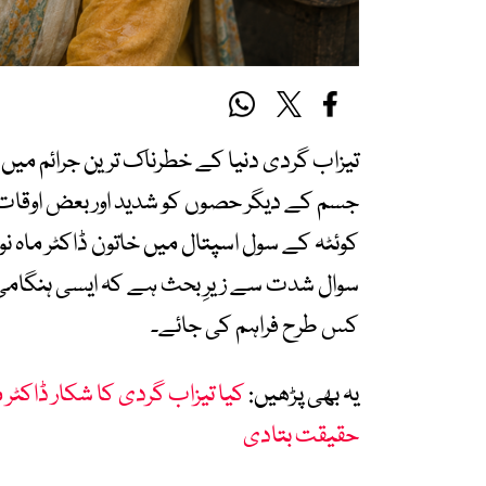
تیزاب گردی دنیا کے خطرناک ترین جرائم میں ش
جسم کے دیگر حصوں کو شدید اور بعض اوقات ن
کوئٹہ کے سول اسپتال میں خاتون ڈاکٹر ماہ نو
سوال شدت سے زیرِ بحث ہے کہ ایسی ہنگامی 
کس طرح فراہم کی جائے۔
یہ بھی پڑھیں:
کیا تیزاب گردی کا شکار ڈاکٹر م
حقیقت بتادی