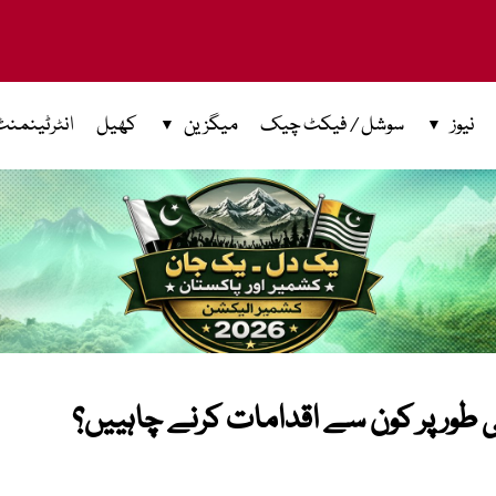
نیوز
سوشل / فیکٹ چیک
میگزین
کھیل
انٹرٹینمنٹ
طور پر کون سے اقدامات کرنے چاہییں؟