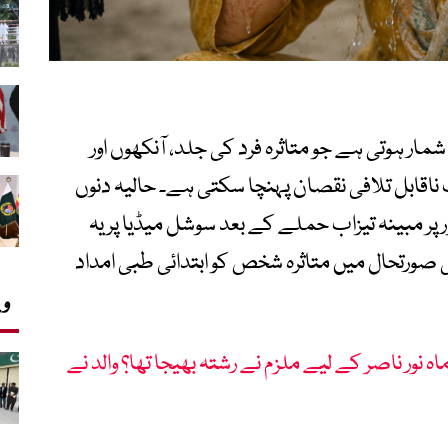
مار ہوتی ہے جو متاثرہ فرد کی جلد، آنکھوں اور
اقابل تلافی نقصان پہنچا سکتی ہے۔ حالیہ دنوں
ر پر مبینہ تیزاب حملے کے بعد سوشل میڈیا پر یہ
صورتحال میں متاثرہ شخص کو ابتدائی طبی امداد
وی
اہ نور ناصر کے لیے ملزم نے رشتہ بھیجا تھا؟ والد نے