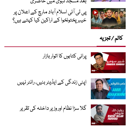
بعد مسجد نبویؐ میں حاضری
پی ٹی آئی اسلام آباد مارچ کے اعلان پر
خیبر پختونخوا کے اراکین کیا کہتے ہیں؟
کالم / تجزیہ
پرانی کتابوں کا اتوار بازار
اپنی زندگی کے ایڈیٹر بنیں، رائٹر نہیں
گلا سڑا نظام اور وزیر داخلہ کی تقریر