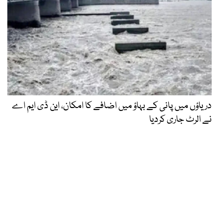
دریاؤں میں پانی کے بہاؤ میں اضافے کا امکان، این ڈی ایم اے
نے الرٹ جاری کردیا