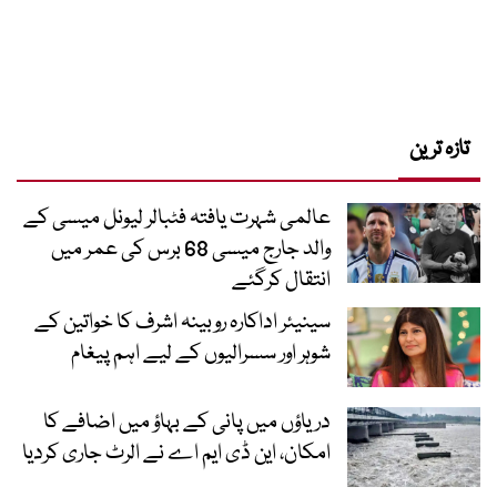
تازہ ترین
عالمی شہرت یافتہ فٹبالر لیونل میسی کے
والد جارج میسی 68 برس کی عمر میں
انتقال کرگئے
سینیئر اداکارہ روبینہ اشرف کا خواتین کے
شوہر اور سسرالیوں کے لیے اہم پیغام
دریاؤں میں پانی کے بہاؤ میں اضافے کا
امکان، این ڈی ایم اے نے الرٹ جاری کردیا