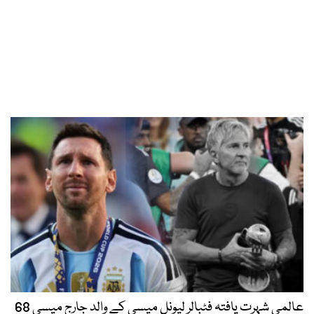
عالمی شہرت یافتہ فٹبالر لیونل میسی کے والد جارج میسی 68