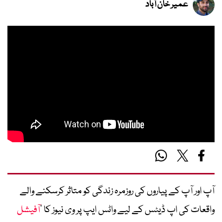
عمیر خان آباد
آپ اور آپ کے پیاروں کی روزمرہ زندگی کو متاثر کرسکنے والے
واقعات کی اپ ڈیٹس کے لیے واٹس ایپ پر وی نیوز کا ’
آفیشل