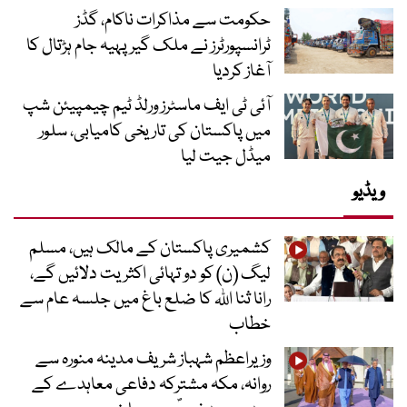
حکومت سے مذاکرات ناکام، گڈز
ٹرانسپورٹرز نے ملک گیر پہیہ جام ہڑتال کا
آغاز کردیا
آئی ٹی ایف ماسٹرز ورلڈ ٹیم چیمپیئن شپ
میں پاکستان کی تاریخی کامیابی، سلور
میڈل جیت لیا
ویڈیو
کشمیری پاکستان کے مالک ہیں، مسلم
لیگ (ن) کو دو تہائی اکثریت دلائیں گے،
رانا ثنا اللہ کا ضلع باغ میں جلسہ عام سے
خطاب
وزیراعظم شہباز شریف مدینہ منورہ سے
روانہ، مکہ مشترکہ دفاعی معاہدے کے