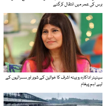
برس کی عمر میں انتقال کرگئے
سینیئر اداکارہ روبینہ اشرف کا خواتین کے شوہر اور سسرالیوں کے
لیے اہم پیغام