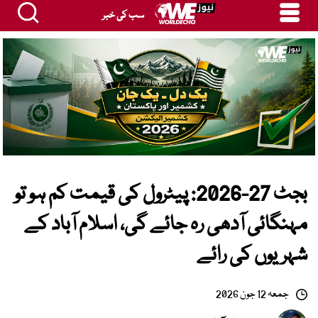
سب کی خبر
بجٹ 27-2026: پیٹرول کی قیمت کم ہو تو
مہنگائی آدھی رہ جائے گی، اسلام آباد کے
شہریوں کی رائے
جمعہ 12 جون 2026