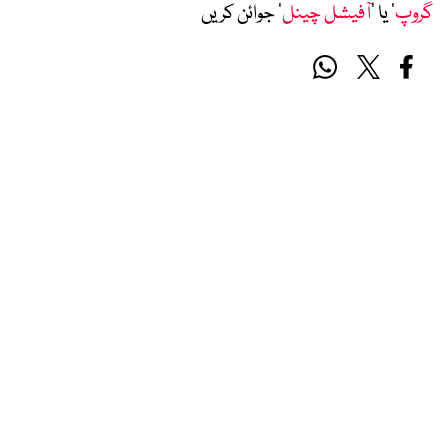
گروپ
‘ یا ’
آفیشل چینل
‘ جوائن کریں