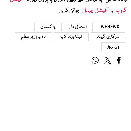
گروپ
‘ یا ’
آفیشل چینل
‘ جوائن کریں
WENEWS
اسحاق ڈار
پاکستان
سرکاری گیند
فیفا ورلڈ کپ
نائب وزیراعظم
وی نیوز