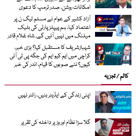
امکانات روشن، صدر ٹرمپ کا دعویٰ
آزاد کشیر کے عوام نے مسلم لیگ ن پر
اعتماد کیا، ہم پیپلز پارٹی کی بلیک
میلنگ میں نہیں آئیں گے، شاہ غلام قادر
شہبازشریف کا مستقبل کیا؟ بڑی خبر،
کراچی میں ایم کیو ایم کی جگہ پی ٹی آئی
کیوں؟ نئے صوبوں کا قیام، اندر کی خبر
کالم / تجزیہ
اپنی زندگی کے ایڈیٹر بنیں، رائٹر نہیں
گلا سڑا نظام اور وزیر داخلہ کی تقریر