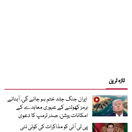
تازہ ترین
ایران جنگ جلد ختم ہو جائے گی، آبنائے
ہرمز کھولنے کے عبوری معاہدے کے
امکانات روشن، صدر ٹرمپ کا دعویٰ
پی ٹی آئی کو مذاکرات کی کوئی نئی