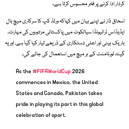
کردار ادا کرنے پر فخر محسوس کرتا ہے۔
اسحاق ڈار نے اپنے بیان میں کہاکہ ورلڈ کپ کا سرکاری میچ بال
ایڈیڈاس ٹرائیونڈا سیالکوٹ میں پاکستانی مزدوروں کی مہارت،
باریک بینی اور اعلیٰ دستکاری کے ذریعے تیار کیا گیا ہے، اور یہ
گیند ٹورنامنٹ کے ہر میچ میں استعمال کی جائے گی۔
As the
#FIFAWorldCup
2026
commences in Mexico, the United
States and Canada, Pakistan takes
pride in playing its part in this global
celebration of sport.