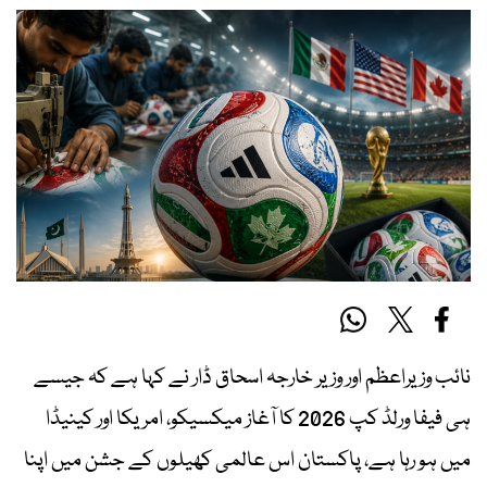
نائب وزیراعظم اور وزیر خارجہ اسحاق ڈار نے کہا ہے کہ جیسے
ہی فیفا ورلڈ کپ 2026 کا آغاز میکسیکو، امریکا اور کینیڈا
میں ہو رہا ہے، پاکستان اس عالمی کھیلوں کے جشن میں اپنا