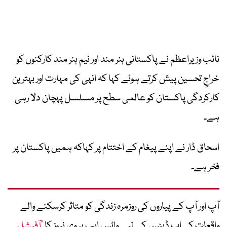
نائب وزیراعظم نے پاکستانی ہنر مند اور نیم ہنر مند کارکنوں کو
خراجِ تحسین پیش کرتے ہوئے کہا کہ انہی کی مہارت اور بہترین
کارکردگی پاکستان کو عالمی سطح پر مسلسل پہچان دلا رہی
ہے۔
اسحاق ڈار نے اپنے پیغام کے اختتام پر کہاکہ ہمیں پاکستان پر
فخر ہے۔
آپ اور آپ کے پیاروں کی روزمرہ زندگی کو متاثر کرسکنے والے
واقعات کی اپ ڈیٹس کے لیے واٹس ایپ پر وی نیوز کا ’
آفیشل