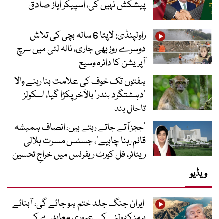
پیشکش نہیں کی، اسپیکر ایاز صادق
راولپنڈی: لاپتا 6 سالہ بچی کی تلاش
دوسرے روز بھی جاری، نالہ لئی میں سرچ
آپریشن کا دائرہ وسیع
ہفتوں تک خوف کی علامت بنا رہنے والا
‘دہشتگرد بندر’ بالآخر پکڑا گیا، اسکولز
تاحال بند
’ججز آتے جاتے رہتے ہیں، انصاف ہمیشہ
قائم رہنا چاہیے‘، جسٹس مسرت ہلالی
ریٹائر، فل کورٹ ریفرنس میں خراجِ تحسین
ویڈیو
ایران جنگ جلد ختم ہو جائے گی، آبنائے
ہرمز کھولنے کے عبوری معاہدے کے