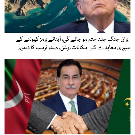
ایران جنگ جلد ختم ہو جائے گی، آبنائے ہرمز کھولنے کے
عبوری معاہدے کے امکانات روشن، صدر ٹرمپ کا دعویٰ