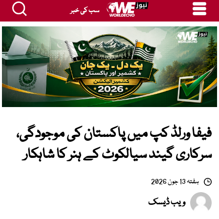
سب کی خبر
فیفا ورلڈ کپ میں پاکستان کی موجودگی،
سرکاری گیند سیالکوٹ کے ہنر کا شاہکار
ہفتہ 13 جون 2026
ویب ڈیسک