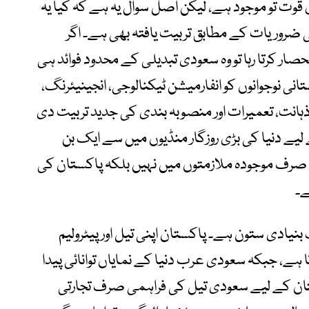
ی قوت تو موجود ہے، لیکن اصل سوال یہ ہے کہ کیا یہ
روریات کے مطابق تربیت یافتہ بھی ہے۔ اگر
صار کرتا رہا تو وہ سعودی تبدیلی کے محدود فوائد ہی
 نوجوانوں کو انفارمیشن ٹیکنالوجی، انجینیئرنگ،
نت، تعمیرات اور منصوبہ بندی کی جدید تربیت دی
یے دنیا کی بڑی روزگار منڈیوں میں سے ایک بن
ف موجودہ ملازمتوں میں نہیں بلکہ پاکستان کی
ے۔
نیادی ستون ہے۔ پاکستان اپنی تیل اور پیٹرولیم
ے، جبکہ سعودی عرب دنیا کے نمایاں توانائی پیدا
تان کے لیے سعودی تیل کی فراہمی صرف تجارتی