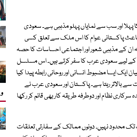
ہلا اور سب سے نمایاں پہلو مذہبی ہے۔ سعودی
باعث پاکستانی عوام کا اس ملک سے تعلق کسی
کہ ان کے مذہبی شعور اور اجتماعی احساسات کا حصہ
 کے لیے سعودی عرب کا سفر کرتے ہیں۔ اس مسلسل
ایک ایسا مضبوط انسانی اور روحانی رابطہ پیدا کیا
 سے بالاتر رہتا ہے۔ پاکستان اور سعودی عرب نے
وی
رکاری نظام اور دوطرفہ طریقہ کار بھی قائم کر رکھا
 تک محدود نہیں، دونوں ممالک کے سفارتی تعلقات