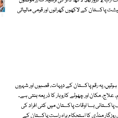
صرف سعودی عرب سے پاکستان کو قریباً ایک ارب 2 کروڑ 50 لاکھ ڈالر کی ترسیلات زر موصول
ت پاکستان کے لاکھوں گھرانوں اور قومی مالیاتی
ہوتیں، یہ رقم پاکستان کے دیہات، قصبوں اور شہروں
، علاج، مکان اور چھوٹے کاروبار کا ذریعہ بنتی ہے۔
پاکستانی بسا اوقات پاکستان میں کئی افراد کی
 روزگار منڈی کا استحکام براہِ راست پاکستان کے