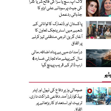
لاک اپ، سچ یا سزا کی فاتح شریا کلرا
کی جیت پر سوہائے علی ابڑو کا
جذباتی ردعمل
پاکستان اور ڈنمارک کا توانائی کے
شعبے میں اسٹریٹجک تعاون کا
آغاز، گرین انرجی منتقلی تیز کرنے
پر اتفاق
درآمدات میں بے پناہ اضافہ، مالی
سال کے پہلے ماہ تجارتی خسارہ 4
ارب ڈالر کے قریب پہنچ گیا
ڈیو
صومالی وزیرِ دفاع کی نیول اور ایئر
ہیڈکوارٹرز آمد، دفاعی شراکت داری،
تربیت اور استعدادِ کار بڑھانے پر
اتفاق