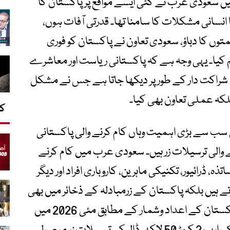
رصے میں سعودی عرب نے کئی ایسے مواقع پر پاکستان کا
انسانی مشکلات کا سامنا تھا۔ قدرتی آفات ہوں،
یمتوں کا دباؤ، سعودی تعاون نے پاکستان کو فوری
کیا۔ یہی وجہ ہے کہ پاکستانی ریاست اور معاشرے
شراکت دار کے طور پر دیکھا جاتا ہے جس نے مشکل
کہ عملی تعاون بھی کیا۔
کا
 سے بڑی اہمیت وہاں کام کرنے والی پاکستانی
والی ترسیلات زر ہیں۔ سعودی عرب میں کام کرنے
ہ، ڈرائیور، تکنیکی ماہرین، کاروباری افراد اور دیگر
ے ہیں بلکہ پاکستان کے زرمبادلہ کے ذخائر میں بھی
نمایاں حصہ ڈالتے ہیں۔ اسٹیٹ بینک آف پاکستان کے اعداد وشمار کے مطابق مئی 2026 میں