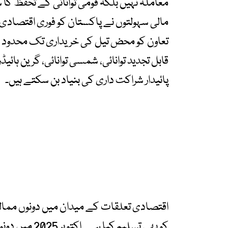
معاملہ نہیں بلکہ قومی توانائی کے تحفظ کا س
مالی سہولتوں نے پاکستان کو فوری اقتصادی
تعاون کو محض تیل کی خریداری تک محدود نہ
قابل تجدید توانائی، شمسی توانائی، گرین ہائ
پائیدار شراکت داری کی بنیاد بن سکتے ہیں۔
اقتصادی تعلقات کے میدان میں دونوں ممال
کو بھی تسلیم 