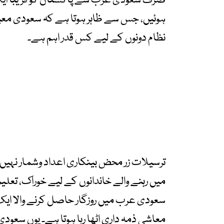
ہوئیں، جس سے ظاہر ہوتا ہے کہ سعودی معیش
نظام دونوں کے لیے کس قدر اہم ہے۔
ترسیلات زر محض بینکاری اعداد وشمار نہیں 
میں رہنے والے خاندانوں کے لیے خوراک، تعلیم
سعودی عرب میں روزگار حاصل کرنے والا ایک 
معاشی ذمہ داری اٹھا رہا ہوتا ہے۔ یوں سعودی