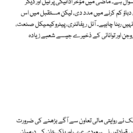
وال ہے۔ ماضی میں مؤخر ادائیگی پر تیل اور دیگر
 دباؤ کم کرنے میں مدد دی، لیکن مستقبل میں اس
یں رہنا چاہیے۔ آئل ریفائنری، پیٹروکیمیکل صنعت،
یڈروجن اور توانائی کے ذخیرے جیسے شعبے زیادہ
ک نے روایتی مالی تعاون سے آگے بڑھنے کی ضرورت
کیا ہے۔ اکتوبر 2025 میں دونوں قیادتوں نے سعودی عرب اور پاکستان کے درمیان