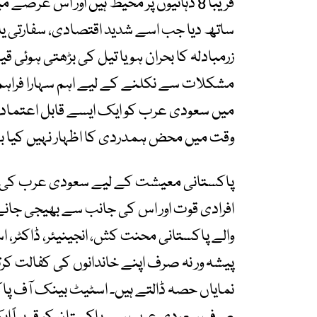
قریباً 8 دہائیوں پر محیط ہیں اور اس ع
ساتھ دیا جب اسے شدید اقتصادی، سفارتی یا 
زرمبادلہ کا بحران ہو یا تیل کی بڑھتی ہوئی ق
مشکلات سے نکلنے کے لیے اہم سہارا فراہم 
میں سعودی عرب کو ایک ایسے قابل اعتماد 
وقت میں محض ہمدردی کا اظہار نہیں کیا بل
پاکستانی معیشت کے لیے سعودی عرب کی سب
افرادی قوت اور اس کی جانب سے بھیجی جانے 
والے پاکستانی محنت کش، انجینیئر، ڈاکٹر، اساتذ
پیشہ ور نہ صرف اپنے خاندانوں کی کفالت کرت