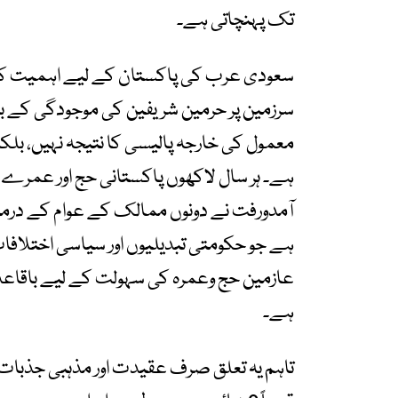
تک پہنچاتی ہے۔
سعودی عرب کی پاکستان کے لیے اہمیت کا پ
سرزمین پر حرمین شریفین کی موجودگی کے 
معمول کی خارجہ پالیسی کا نتیجہ نہیں، بل
ہے۔ ہر سال لاکھوں پاکستانی حج اور عمرے
آمدورفت نے دونوں ممالک کے عوام کے درمیان 
ہے جو حکومتی تبدیلیوں اور سیاسی اختلافات
عازمین حج وعمرہ کی سہولت کے لیے باقاعدہ س
ہے۔
تاہم یہ تعلق صرف عقیدت اور مذہبی جذبات