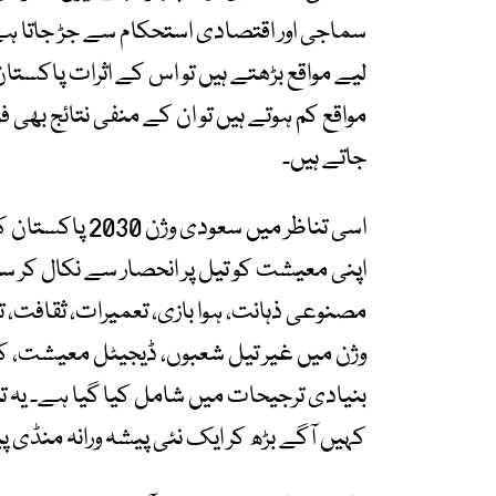
سماجی اور اقتصادی استحکام سے جڑ جاتا ہ
لیے مواقع بڑھتے ہیں تو اس کے اثرات پاکستان
مواقع کم ہوتے ہیں تو ان کے منفی نتائج بھ
جاتے ہیں۔
اسی تناظر میں 
اپنی معیشت کو تیل پر انحصار سے نکال کر
مصنوعی ذہانت، ہوا بازی، تعمیرات، ثقافت، 
وژن میں غیر تیل شعبوں، ڈیجیٹل معیشت، ک
بنیادی ترجیحات میں شامل کیا گیا ہے۔ یہ تب
کہیں آگے بڑھ کر ایک نئی پیشہ ورانہ منڈی پ