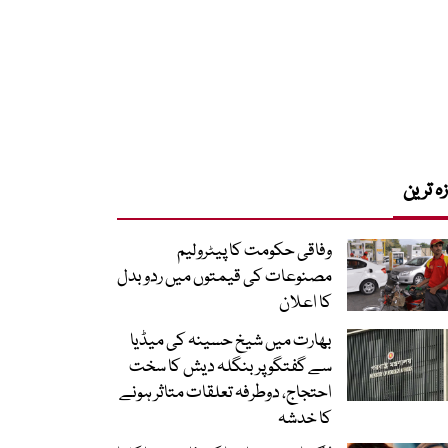
زہ ترین
وفاقی حکومت کا پیٹرولیم
مصنوعات کی قیمتوں میں ردوبدل
کا اعلان
بھارت میں شیخ حسینہ کی میڈیا
سے گفتگو پر بنگلہ دیش کا سخت
احتجاج، دوطرفہ تعلقات متاثر ہونے
کا خدشہ