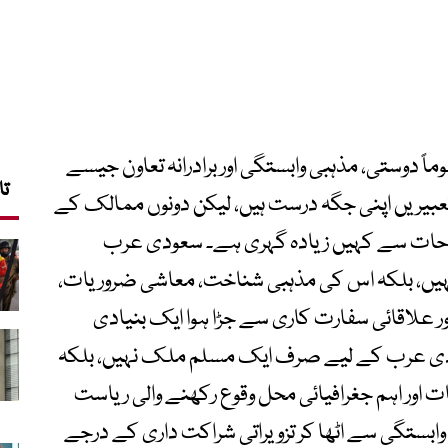
ً دوستی، مذہبی وابستگی اور برادرانہ تعاون جیسے
تا
 تعبیریں اپنی جگہ درست ہیں، لیکن دونوں ممالک کے
حات سے کہیں زیادہ گہری ہے۔ سعودی عرب
ں، بلکہ اس کی مذہبی شناخت، معاشی ضروریات،
ور علاقائی سفارت کاری سے جڑا ہوا ایک بنیادی
ودی عرب کے لیے صرف ایک مسلم ملک نہیں، بلکہ
 اور اہم جغرافیائی محل وقوع رکھنے والی ریاست
ابستگی سے اٹھا کر تزویراتی شراکت داری کے درجے