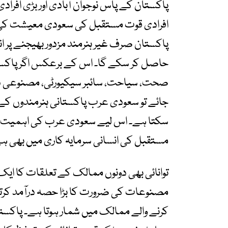
پاکستان کے پاس نوجوان آبادی اور بڑی افراد
افرادی قوت مستقبل کی سعودی معیشت کی ض
پاکستان صرف غیر ہنرمند مزدور بھیجنے پر انح
حاصل کر سکے گا۔ اس کے برعکس اگر پاکستانی
صحت، سیاحت، سائبر سیکیورٹی، مصنوعی ذہا
جائے تو سعودی عرب پاکستانی ہنرمندوں کے ل
سکتا ہے۔ اس لیے سعودی عرب کی اہمیت صر
مستقبل کی انسانی سرمایہ کاری میں بھی ہ
توانائی بھی دونوں ممالک کے تعلقات کا ایک ب
مصنوعات کی ضرورت کا بڑا حصہ درآمد کرتا ہ
کرنے والے ممالک میں شمار ہوتا ہے۔ پاکس