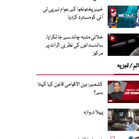
خیبرپختونخوا کے عوام نے پی ٹی
آئی کو مسترد کردیا
خلائی ملبہ چاند سے جا ٹکرایا،
سائنسدانوں کی نظریں اثرات پر
مرکوز
لم / تجزیہ
کشمیر: بین الاقوامی قانون کیا کہتا
ہے؟
پہلا دروازہ