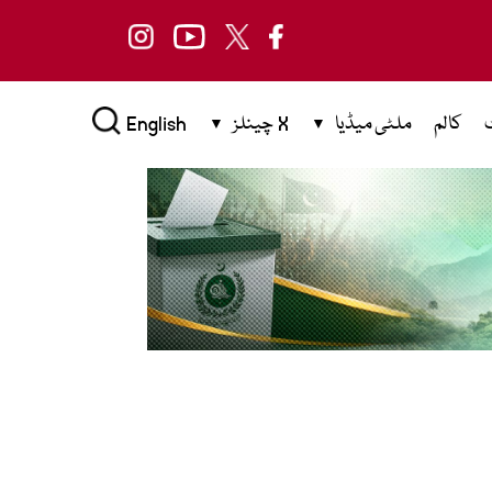
کالم
ملٹی میڈیا
X چینلز
English