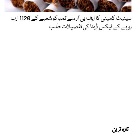
سینیٹ کمیٹی کا ایف بی آر سے تمباکو شعبے کے 1120 ارب
روپے کے ٹیکس ڈیٹا کی تفصیلات طلب
تازہ ترین