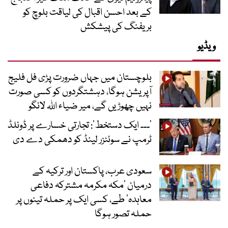
کے بعد احسن اقبال کی لیاقت بلوچ کو
بریفنگ کی پیشکش
ویڈیو
بلوچستان میں جہاں ضرورت پڑی فل فلیج
آپریشن ہوگا، دہشتگردوں کو کسی صورت
نہیں چھوڑیں گے، میر ضیاء اللہ لانگو
’۔۔۔ ایک دستخط‘: تجارتی خسارے پر ڈونلڈ
ٹرمپ نے سوئٹزر لینڈ کو دھمکی دے دی
سعودی عرب، پاکستان اور ترکیہ کے
درمیان ’مکہ مکرمہ مشترکہ دفاعی
معاہدہ‘ طے، کسی ایک پر حملہ تینوں پر
حملہ تصور ہوگا