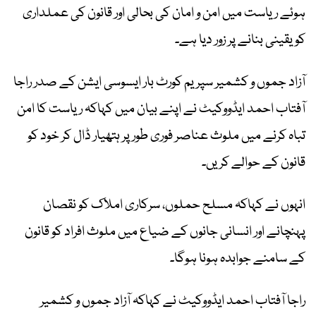
ہوئے ریاست میں امن و امان کی بحالی اور قانون کی عملداری
کو یقینی بنانے پر زور دیا ہے۔
آزاد جموں و کشمیر سپریم کورٹ بار ایسوسی ایشن کے صدر راجا
آفتاب احمد ایڈووکیٹ نے اپنے بیان میں کہاکہ ریاست کا امن
تباہ کرنے میں ملوث عناصر فوری طور پر ہتھیار ڈال کر خود کو
قانون کے حوالے کریں۔
انہوں نے کہاکہ مسلح حملوں، سرکاری املاک کو نقصان
پہنچانے اور انسانی جانوں کے ضیاع میں ملوث افراد کو قانون
کے سامنے جوابدہ ہونا ہوگا۔
راجا آفتاب احمد ایڈووکیٹ نے کہاکہ آزاد جموں و کشمیر