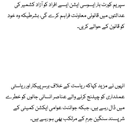
سپریم کورٹ بار ایسوسی ایشن ایسے افراد کو آزاد کشمیر کی
عدالتوں میں قانونی معاونت فراہم کرے گی، بشرطیکہ وہ خود
کو قانون کے حوالے کریں۔
انہوں نے مزید کہاکہ ریاست کے خلاف برسرِ پیکار اور ریاستی
عملداری کو چیلنج کرنے والے عناصر انسانی جانوں کو خطرے
میں ڈال رہے ہیں، جبکہ جوائنٹ عوامی ایکشن کمیٹی کے
شرپسند سنگین جرم کے مرتکب بھی ہو رہے ہیں۔