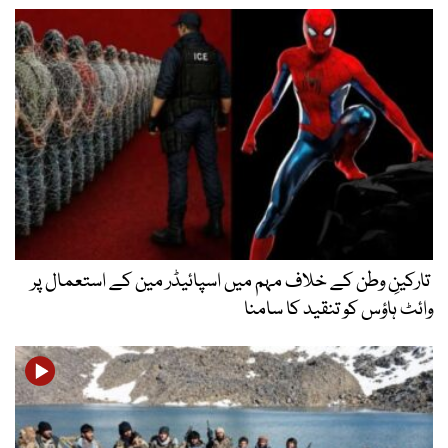
تارکینِ وطن کے خلاف مہم میں اسپائیڈر مین کے استعمال پر
وائٹ ہاؤس کو تنقید کا سامنا