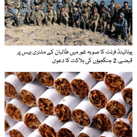
یونائیٹڈ فرنٹ کا صوبہ غور میں طالبان کے ملٹری بیس پر
قبضے، 2 جنگجوؤں کی ہلاکت کا دعویٰ