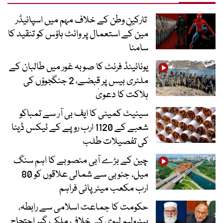
تارکینِ وطن کے خلاف مہم میں اسپائیڈر
مین کے استعمال پر وائٹ ہاؤس کو تنقید کا
سامنا
یونائیٹڈ فرنٹ کا صوبہ غور میں طالبان کے
ملٹری بیس پر قبضے، 2 جنگجوؤں کی
ہلاکت کا دعویٰ
سینیٹ کمیٹی کا ایف بی آر سے تمباکو
شعبے کے 1120 ارب روپے کے ٹیکس ڈیٹا
کی تفصیلات طلب
چین کے بڑے آبی منصوبے کا اہم سنگ
میل، جنوبی سے شمالی علاقوں کو 80
ارب مکعب میٹر پانی فراہم
حکومت کا جماعت اسلامی سے رابطہ،
پیٹرولیم لیوی کے خلاف ملک گیر احتجاج