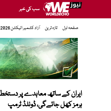
سب کی خبر
صفحہ اول
تازہ ترین
آزاد کشمیر الیکشن 2026
ایران کے ساتھ معاہدے پر دستخ
ہرمز کھل جائےگی، ڈونلڈ ٹرمپ