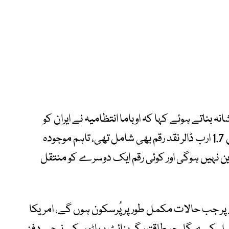
ہ بناتے ہوئے کہا کہ اوباما انتظامیہ نے ایران کو
سینکڑوں ارب ڈالر کی ادائیگیاں کیں، جن میں 1.7 ارب ڈالر نقد رقم بھی شامل تھی، تاہم موجودہ
نہیں ہوگی اور کوئی رقم ایک دوسرے کو منتقل
پر جب حالات مکمل طور پر پُرسکون ہوں گے، امریکا