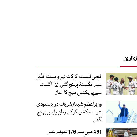
زہ ترین
قومی ٹیسٹ کرکٹ ٹیم ویسٹ انڈیز
سے انگلینڈ پہنچ گئی، 12 اگست
سے پریکٹس میچ کا آغاز
وزیراعظم شہباز شریف دورہ سعودی
عرب مکمل کرکے وطن واپس پہنچ
گئے
491 میں سے 176 نمونے غیر