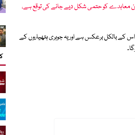
یکا ایران معاہدے کو حتمی شکل دیے جانے کی توقع ہے،
 اس کے بالکل برعکس ہے اور یہ جوہری ہتھیاروں کے
ا۔
کا