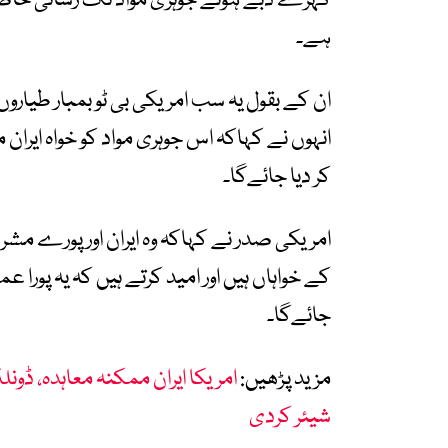
گہرے دبے ہوئے جوہری مواد تک رسائی حاصل
ہے۔
ان کے بقول یہ سب امریکی بی ٹو بمبار طیاروں
انہوں نے کہاکہ اس جوہری مواد کو خواہ ایران م
کر دیا جائےگا۔
امریکی صدر نے کہاکہ وہ ایران اور پورے مشر
کے خواہاں ہیں اور امید کرتے ہیں کہ یہ پور
جائےگا۔
مزید پڑھیں:
امریکا ایران ممکنہ معاہدہ، ڈونل
شیئر کردی