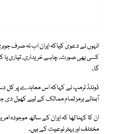
انہوں نے دعویٰ کیاکہ ایران اب نہ صرف جوہ
کسی بھی صورت، چاہے خریداری، تیاری یا ک
گا۔
ڈونلڈ ٹرمپ نے کہاکہ اس معاہدے پر کل دس
آبنائے ہرمز تمام ممالک کے لیے کھول دی ج
ان کا کہنا تھا کہ ایران کے ساتھ موجودہ ا
مختلف اور بہتر نوعیت کے ہیں۔