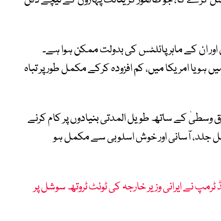
 کرے گا، جو طاقتور گرینائٹ پہاڑوں کے نیچے دفن
 اور ان کے ماہر پائلٹس کی بدولت ممکن ہوا ہے۔
یں ہو یا امریکا میں، کم افزودہ کرکے مکمل طور پر تباہ
ق وسطیٰ کے ساتھ طویل المدتی بنیادوں پر کام کرنے
ا عمل جلد، آسانی اور خوش اسلوبی سے مکمل ہو
ڈ ٹرمپ نے ایرانی وزیر خارجہ کی ٹوئٹ ٹروتھ سوشل پر