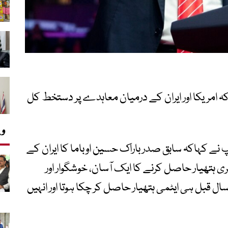
 امریکا اور ایران کے درمیان معاہدے پر دستخط کل
وی
پ نے کہاکہ سابق صدر باراک حسین اوباما کا ایران کے
ی ہتھیار حاصل کرنے کا ایک آسان، خوشگوار اور
وار راستہ تھا، جس کے نتیجے میں ایران 6 سال قبل ہی ایٹمی ہتھیار حاصل کر چکا ہوتا اور انہیں