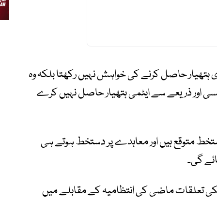
ری ہتھیار حاصل کرنے کی خواہش نہیں رکھتا بلکہ وہ
سی اور ذریعے سے ایٹمی ہتھیار حاصل نہیں کرے
تخط متوقع ہیں اور معاہدے پر دستخط ہوتے ہی
ائے گی۔
مریکی تعلقات ماضی کی انتظامیہ کے مقابلے میں