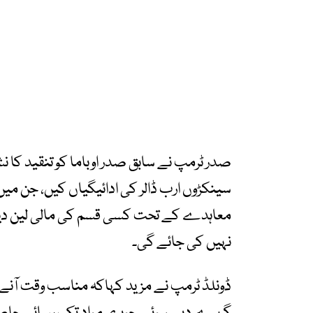
صدر ٹرمپ نے سابق صدر اوباما کو تنقید کا نشان
معاہدے کے تحت کسی قسم کی مالی لین دین 
نہیں کی جائے گی۔
ڈونلڈ ٹرمپ نے مزید کہاکہ مناسب وقت آنے 