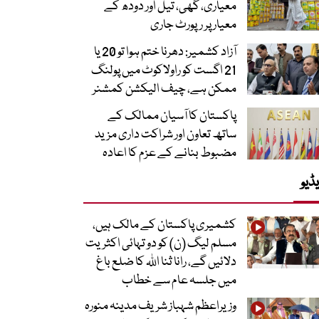
معیاری، گھی، تیل اور دودھ کے
معیار پر رپورٹ جاری
آزاد کشمیر: دھرنا ختم ہوا تو 20 یا
21 اگست کو راولاکوٹ میں پولنگ
ممکن ہے، چیف الیکشن کمشنر
پاکستان کا آسیان ممالک کے
ساتھ تعاون اور شراکت داری مزید
مضبوط بنانے کے عزم کا اعادہ
ڈیو
کشمیری پاکستان کے مالک ہیں،
مسلم لیگ (ن) کو دو تہائی اکثریت
دلائیں گے، رانا ثنا اللہ کا ضلع باغ
میں جلسہ عام سے خطاب
وزیراعظم شہباز شریف مدینہ منورہ