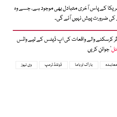
تو امریکا کے پاس آخری متبادل بھی موجود ہے، جسے وہ
نے کی ضرورت پیش نہیں آئے گی۔
متاثر کرسکنے والے واقعات کی اپ ڈیٹس کے لیے واٹس
نل
‘ جوائن کریں
 معاہدہ
باراک اوباما
ڈونلڈ ٹرمپ
وی نیوز