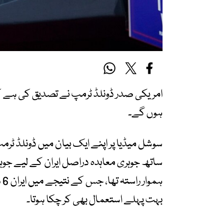
امریکی صدر ڈونلڈ ٹرمپ نے تصدیق کی ہے کہ
ہوں گے۔
سوشل میڈیا پر اپنے ایک بیان میں ڈونلڈ ٹرم
ساتھ جوہری معاہدہ دراصل ایران کے لیے جوہر
ہم
بہت پہلے استعمال بھی کر چکا ہوتا۔