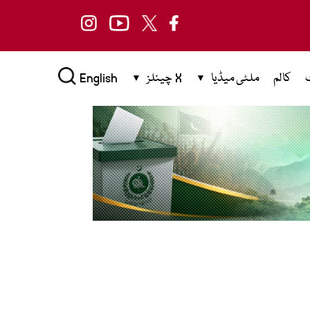
کالم
ملٹی میڈیا
X چینلز
English