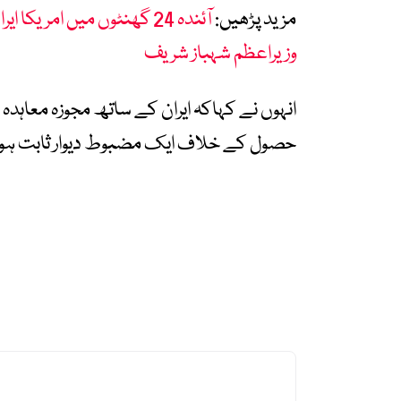
مزید پڑھیں:
آئندہ 24 گھنٹوں میں امر
وزیراعظم شہباز شریف
انہوں نے کہاکہ ایران کے ساتھ مجوزہ معاہدہ
حصول کے خلاف ایک مضبوط دیوار ثابت ہوگ