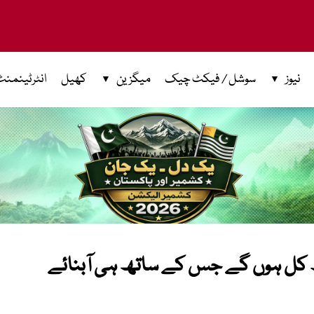
نیوز
سوشل / فیکٹ چیک
میگزین
کھیل
انٹرٹینمنٹ
ط کل ہوں گے جس کے ساتھ ہی آبنائے