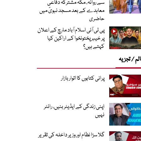
سے روانہ، مکہ مشترکہ دفاعی
معاہدے کے بعد مسجد نبویؐ میں
حاضری
پی ٹی آئی اسلام آباد مارچ کے اعلان
پر خیبر پختونخوا کے اراکین کیا
کہتے ہیں؟
لم / تجزیہ
پرانی کتابوں کا اتوار بازار
اپنی زندگی کے ایڈیٹر بنیں، رائٹر
نہیں
گلا سڑا نظام اور وزیر داخلہ کی تقریر