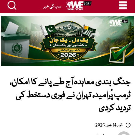
سب کی خبر
جنگ بندی معاہدہ آج طے پانے کا امکان،
ٹرمپ پُرامید، تہران نے فوری دستخط کی
تردید کردی
اتوار 14 جون 2026