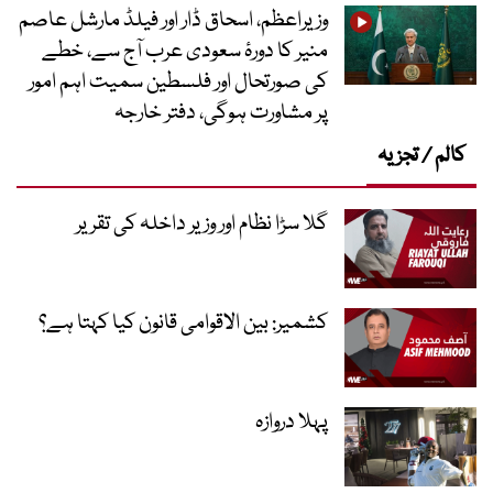
وزیراعظم، اسحاق ڈار اور فیلڈ مارشل عاصم
منیر کا دورۂ سعودی عرب آج سے، خطے
کی صورتحال اور فلسطین سمیت اہم امور
پر مشاورت ہوگی، دفتر خارجہ
کالم / تجزیہ
گلا سڑا نظام اور وزیر داخلہ کی تقریر
کشمیر: بین الاقوامی قانون کیا کہتا ہے؟
پہلا دروازہ