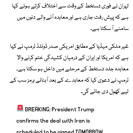
تہران نے فوری دستخط کے وقت سے اختلاف کرتے ہوئے کہا
ہے کہ پیش رفت جاری ہے اور معاہدہ آنے والے دنوں میں
سامنے آ سکتا ہے۔
غیر ملکی میڈیا کے مطابق امریکی صدر ڈونلڈ ٹرمپ نے کہا
ہے کہ امریکا اور ایران کے درمیان کشیدگی ختم کرنے والا
معاہدہ جلد دستخط کے مرحلے میں داخل ہو سکتا ہے۔
ٹرمپ نے دعویٰ کیا کہ معاہدے کے بعد آبنائے ہرمز سب کے
لیے کھول دی جائے گی۔
BREAKING: President Trump
confirms the deal with Iran is
scheduled to be signed TOMORROW