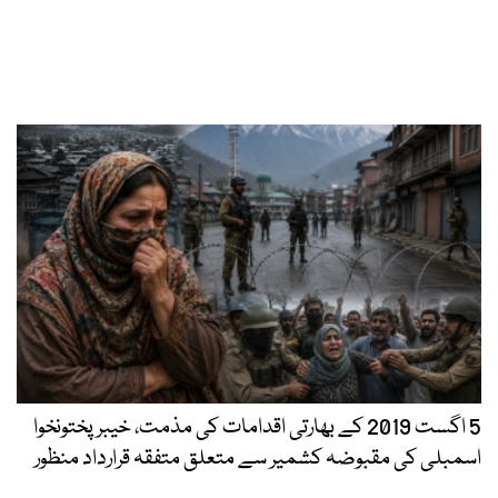
5 اگست 2019 کے بھارتی اقدامات کی مذمت، خیبرپختونخوا
اسمبلی کی مقبوضہ کشمیر سے متعلق متفقہ قرارداد منظور