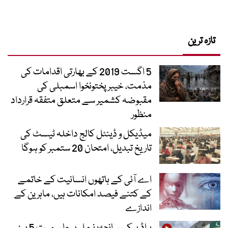
تازہ ترین
5 اگست 2019 کے بھارتی اقدامات کی
مذمت، خیبرپختونخوا اسمبلی کی
مقبوضہ کشمیر سے متعلق متفقہ قرارداد
منظور
میڈیکل و ڈینٹل کالج داخلہ ٹیسٹ کی
تاریخ تبدیل، امتحان 20 ستمبر کو ہوگا
اے آئی کے ہاتھوں انسانیت کے خاتمے
کے کتنے فیصد امکانات ہیں، ماہرین کے
اندازے