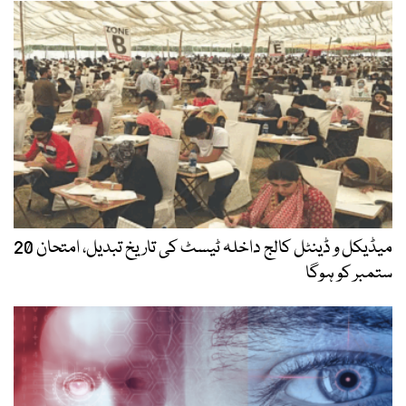
میڈیکل و ڈینٹل کالج داخلہ ٹیسٹ کی تاریخ تبدیل، امتحان 20
ستمبر کو ہوگا