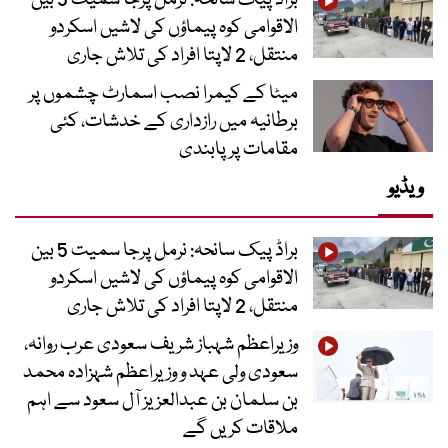
براڈ پیک سانحہ: نرمل پرجا سمیت 5 بین
الاقوامی کوہ پیماؤں کی لاشیں اسکردو
منتقل، 2 لاپتا افراد کی تلاش جاری
میٹا کے کیمرا نصب اسمارٹ چشموں پر
برطانیہ میں رازداری کے خدشات، کئی
مقامات پر پابندی
ویڈیو
براڈ پیک سانحہ: نرمل پرجا سمیت 5 بین
الاقوامی کوہ پیماؤں کی لاشیں اسکردو
منتقل، 2 لاپتا افراد کی تلاش جاری
وزیراعظم شہباز شریف سعودی عرب روانہ،
سعودی ولی عہد و وزیراعظم شہزادہ محمد
بن سلمان بن عبدالعزیز آل سعود سے اہم
ملاقات کریں گے