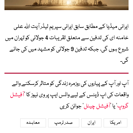
ایرانی میڈیا کے مطابق سابق ایرانی سپریم لیڈر آیت اللہ علی
خامنہ ای کی تدفین سے متعلق تقریبات 4 جولائی کو تہران میں
شروع ہوں گی، جبکہ تدفین 9 جولائی کو مشہد میں کی جائے
گی۔
آپ اور آپ کے پیاروں کی روزمرہ زندگی کو متاثر کرسکنے والے
واقعات کی اپ ڈیٹس کے لیے واٹس ایپ پر وی نیوز کا ’
آفیشل
گروپ
‘ یا ’
آفیشل چینل
‘ جوائن کریں
امریکا
ایران
صدر ٹرمپ
معاہدہ