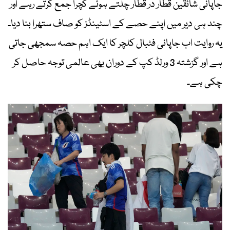
جاپانی شائقین قطار در قطار چلتے ہوئے کچرا جمع کرتے رہے اور
چند ہی دیر میں اپنے حصے کے اسٹینڈز کو صاف ستھرا بنا دیا۔
یہ روایت اب جاپانی فٹبال کلچر کا ایک اہم حصہ سمجھی جاتی
ہے اور گزشتہ 3 ورلڈ کپ کے دوران بھی عالمی توجہ حاصل کر
چکی ہے۔