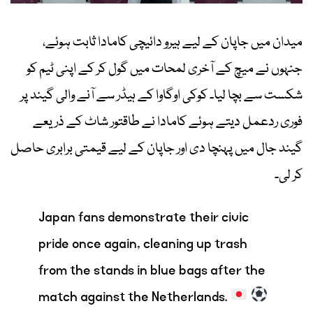
میدان میں جاپان کے لیے ہیرو دائیچی کامادا ثابت ہوئے،
جنہوں نے میچ کے آخری لمحات میں گول کر کے اپنی ٹیم کو
شکست سے بچا لیا۔ کوکی اوگاوا کے ہیڈر سے آنے والی گیند پر
فوری ردعمل دیتے ہوئے کامادا نے طاقتور شاٹ کے ذریعے
گیند جال میں پہنچا دی اور جاپان کے لیے قیمتی برابری حاصل
کر لی۔
Japan fans demonstrate their civic
pride once again, cleaning up trash
from the stands in blue bags after the
match against the Netherlands.