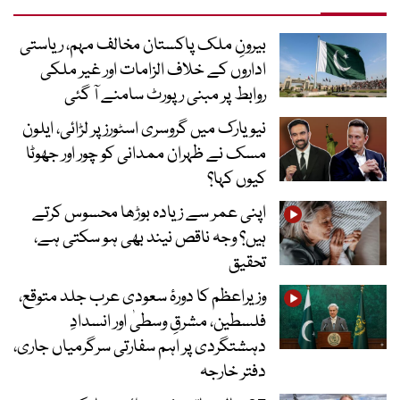
بیرونِ ملک پاکستان مخالف مہم، ریاستی
اداروں کے خلاف الزامات اور غیر ملکی
روابط پر مبنی رپورٹ سامنے آ گئی
نیویارک میں گروسری اسٹورز پر لڑائی، ایلون
مسک نے ظہران ممدانی کو چور اور جھوٹا
کیوں کہا؟
اپنی عمر سے زیادہ بوڑھا محسوس کرتے
ہیں؟ وجہ ناقص نیند بھی ہو سکتی ہے،
تحقیق
وزیراعظم کا دورۂ سعودی عرب جلد متوقع،
فلسطین، مشرقِ وسطیٰ اور انسدادِ
دہشتگردی پر اہم سفارتی سرگرمیاں جاری،
دفتر خارجہ