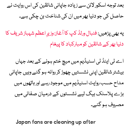
بعد توجہ اسکور لائن سے زیادہ جاپانی شائقین کی اس روایت نے
حاصل کی جو دنیا بھر میں ان کی شناخت بن چکی ہے۔
یہ بھی پڑھیں:
فٹبال ورلڈ کپ کا آغاز: وزیرِ اعظم شہباز شریف کا
دنیا بھر کے شائقین کو مبارکباد کا پیغام
اے ٹی اینڈ ٹی اسٹیڈیم میں میچ ختم ہونے کے بعد جہاں
بیشتر شائقین اپنی نشستیں چھوڑ کر روانہ ہو گئے وہیں جاپانی
مداح حسب روایت اسٹیڈیم میں موجود رہے اور ہاتھوں میں
بڑے پلاسٹک بیگ لیے نشستوں کے درمیان صفائی میں
مصروف ہو گئے۔
Japan fans are cleaning up after