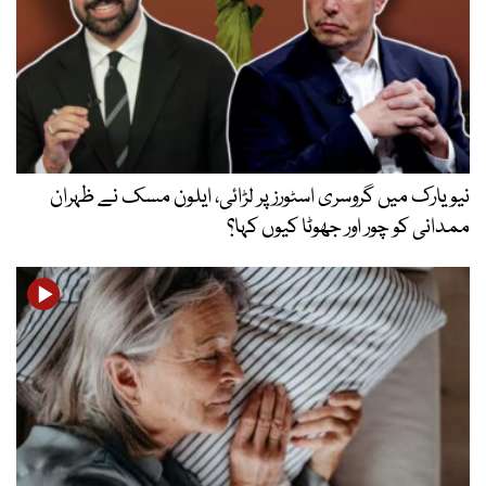
نیویارک میں گروسری اسٹورز پر لڑائی، ایلون مسک نے ظہران
ممدانی کو چور اور جھوٹا کیوں کہا؟