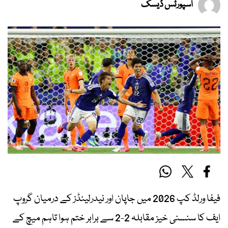
اسپورٹس ڈیسک
فیفا ورلڈ کپ 2026 میں جاپان اور نیدرلینڈز کے درمیان گروپ
ایف کا سنسنی خیز مقابلہ 2-2 سے برابر ختم ہوا تاہم میچ کے