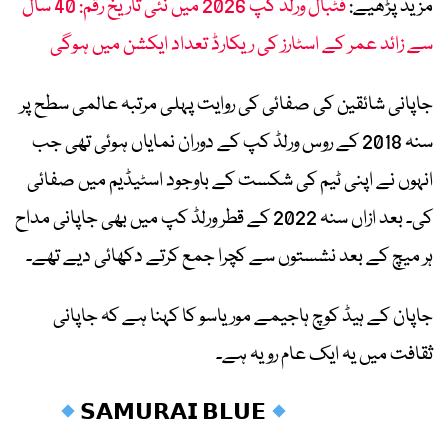
مزید پڑھیے:
فٹبال ورلڈ کپ 2026 میں نئی تاریخ رقم: 40 سال
سے زائد عمر کے اسٹارز کی ریکارڈ تعداد ایکشن میں ہوگی
جاپانی شائقین کی صفائی کی روایت پہلی مرتبہ عالمی سطح پر
سنہ 2018 کے روس ورلڈ کپ کے دوران نمایاں ہوئی تھی جب
انہوں نے اپنی ٹیم کی شکست کے باوجود اسٹیڈیم میں صفائی
کی۔ بعد ازاں سنہ 2022 کے قطر ورلڈ کپ میں بھی جاپانی مداح
ہر میچ کے بعد نشستوں سے کچرا جمع کرتے دکھائی دیے تھے۔
جاپان کے ہیڈ کوچ ہاجیمے موریاسو کا کہنا ہے کہ جاپانی
ثقافت میں یہ ایک عام رویہ ہے۔
𝗦𝗔𝗠𝗨𝗥𝗔𝗜 𝗕𝗟𝗨𝗘