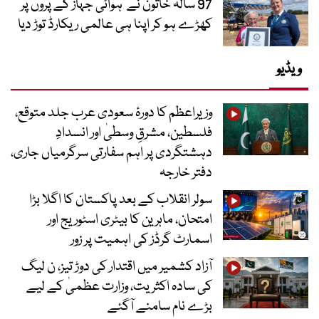
97 سالہ خاتون نے ہوائی جہاز کے پروں پر
کھڑے ہو کر اپنا ہی عالمی ریکارڈ توڑ دیا
ویڈیو
وزیراعظم کا دورۂ سعودی عرب جلد متوقع،
فلسطین، مشرقِ وسطیٰ اور انسدادِ
دہشتگردی پر اہم سفارتی سرگرمیاں جاری،
دفتر خارجہ
سولر انقلاب کے بعد پاکستان کا اگلا بڑا
امتحان، ماہرین کا بیٹری اسٹوریج اور
اسمارٹ گرڈز کی اہمیت پر زور
آزاد کشمیر میں اقتدار کی دوڑ تیز، ن لیگ
کی سادہ اکثریت، وزارت عظمیٰ کے لیے
بڑے نام سامنے آگئے