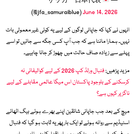
— サッカー日本代表
(@jfa_samuraiblue)
June 14, 2026
انہوں نے کہا کہ جاپانی لوگوں کے لیے یہ کوئی غیر معمولی بات
نہیں۔ ہمارا ماننا ہے کہ جب آپ کسی جگہ سے جائیں تو اسے
پہلے سے زیادہ صاف حالت میں چھوڑ کر جانا چاہیے۔
مزید پڑھیں:
فٹبال ورلڈ کپ 2026 کے لیے کوالیفائی نہ
کرسکنے کے باوجود پاکستان اس میگا عالمی مقابلے کے لیے
ناگزیر کیوں ہے؟
میچ کے بعد جب جاپانی شائقین اپنے بھرے ہوئے بیگ اٹھائے
اسٹیڈیم سے روانہ ہوئے تو ایک بار پھر یہ ثابت ہو گیا کہ فٹبال