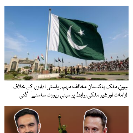
بیرونِ ملک پاکستان مخالف مہم، ریاستی اداروں کے خلاف
الزامات اور غیر ملکی روابط پر مبنی رپورٹ سامنے آ گئی