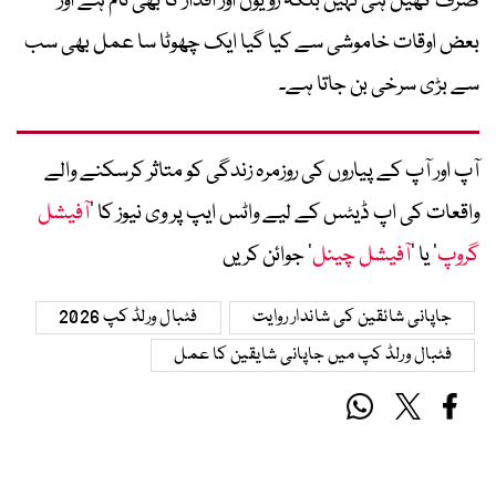
صرف کھیل ہی نہیں بلکہ رویوں اور اقدار کا بھی نام ہے اور
بعض اوقات خاموشی سے کیا گیا ایک چھوٹا سا عمل بھی سب
سے بڑی سرخی بن جاتا ہے۔
آپ اور آپ کے پیاروں کی روزمرہ زندگی کو متاثر کرسکنے والے
واقعات کی اپ ڈیٹس کے لیے واٹس ایپ پر وی نیوز کا ’
آفیشل
گروپ
‘ یا ’
آفیشل چینل
‘ جوائن کریں
جاپانی شائقین کی شاندار روایت
فٹبال ورلڈ کپ 2026
فٹبال ورلڈ کپ میں جاپانی شایقین کا عمل