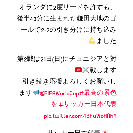
オランダに2度リードを許すも、
後半43分に生まれた鎌田大地のゴ
ールで2-2の引き分けに持ち込み
ました
第2戦は21日(日)にチュニジアと対
戦します
引き続き応援よろしくお願いし
ます
@FIFAWorldCup
#最高の景色
を
#サッカー日本代表
pic.twitter.com/lBFuWoHAhY