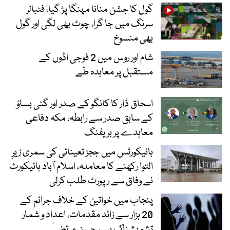
گول کا جشن منانا مہنگا پڑ گیا، فٹبالر
سرنگ میں جا گرا، چوٹ بھی لگی اور گول
بھی منسوخ
شام اور روس میں 2 فوجی اڈوں کے
مستقبل پر معاہدہ طے
اسحاق ڈار کا کانگو کے صدر اور گنی بساؤ
کے سابق صدر سے رابطہ، مکہ دفاعی
معاہدے پر بریفنگ
ہائیکورٹس میں ججز تعیناتی کی سمری زیرِ
التوا رکھنے کا معاملہ، اسلام آباد ہائیکورٹ
نے وفاق سے رپورٹ طلب کرلی
پنجاب میں خواتین کے خلاف جرائم کے
20 ہزار سے زائد مقدمات، اعداد و شمار
تشویشناک ہیں، حسن مرتضیٰ