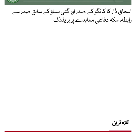
اسحاق ڈار کا کانگو کے صدر اور گنی بساؤ کے سابق صدر سے
رابطہ، مکہ دفاعی معاہدے پر بریفنگ
تازہ ترین