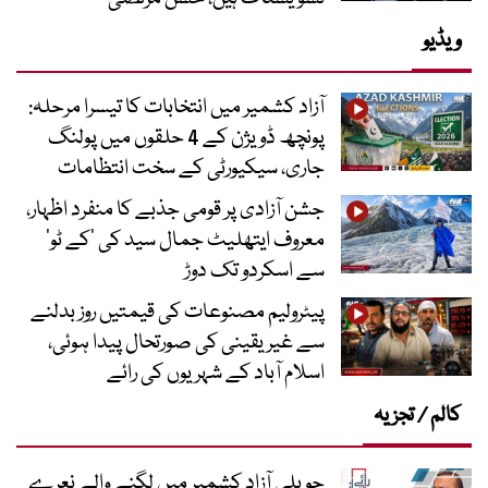
ویڈیو
آزاد کشمیر میں انتخابات کا تیسرا مرحلہ:
پونچھ ڈویژن کے 4 حلقوں میں پولنگ
جاری، سیکیورٹی کے سخت انتظامات
جشن آزادی پر قومی جذبے کا منفرد اظہار،
معروف ایتھلیٹ جمال سید کی ’کے ٹو‘
سے اسکردو تک دوڑ
پیٹرولیم مصنوعات کی قیمتیں روز بدلنے
سے غیر یقینی کی صورتحال پیدا ہوئی،
اسلام آباد کے شہریوں کی رائے
کالم / تجزیہ
حویلی آزاد کشمیر میں لگنے والے نعرے