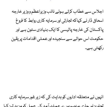
اجلاس سے خطاب کرتے ہوئے نائب وزیراعظم و وزیر خارجہ
اسحاق ڈار نے کہاکہ تجارتی اور سرمایہ کاری روابط کا فروغ
پاکستان کی خارجہ پالیسی کا ایک بنیادی ستون ہے اور
حکومت اس حوالے سے سنجیدہ اور عملی اقدامات پر یقین
رکھتی ہے۔
انہوں نے متعلقہ اداروں کو ہدایت کی کہ زیر غور سرمایہ کاری
تجاویز اور جاری منصوبوں پر عملدرآمد کے عمل کو مزید تیز کیا