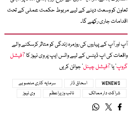
تعاون کو وسعت دینے کے لیے مربوط حکمت عملی کے تحت
اقدامات جاری رکھے گا۔
آپ اور آپ کے پیاروں کی روزمرہ زندگی کو متاثر کرسکنے والے
واقعات کی اپ ڈیٹس کے لیے واٹس ایپ پر وی نیوز کا ’
آفیشل
گروپ
‘ یا ’
آفیشل چینل
‘ جوائن کریں
WENEWS
اسحاق ڈار
سرمایہ کاری منصوبے
شراکت دار ممالک
نائب وزیراعظم
وی نیوز