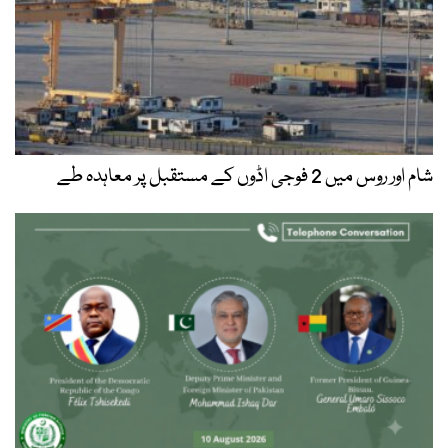
شام اور روس میں 2 فوجی اڈوں کے مستقبل پر معاہدہ طے