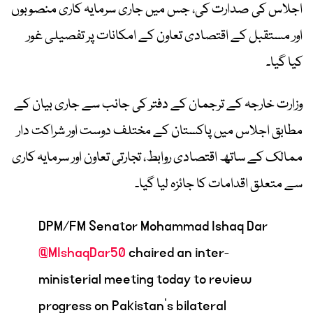
اجلاس کی صدارت کی، جس میں جاری سرمایہ کاری منصوبوں
اور مستقبل کے اقتصادی تعاون کے امکانات پر تفصیلی غور
کیا گیا۔
وزارت خارجہ کے ترجمان کے دفتر کی جانب سے جاری بیان کے
مطابق اجلاس میں پاکستان کے مختلف دوست اور شراکت دار
ممالک کے ساتھ اقتصادی روابط، تجارتی تعاون اور سرمایہ کاری
سے متعلق اقدامات کا جائزہ لیا گیا۔
DPM/FM Senator Mohammad Ishaq Dar
@MIshaqDar50
chaired an inter-
ministerial meeting today to review
progress on Pakistan’s bilateral