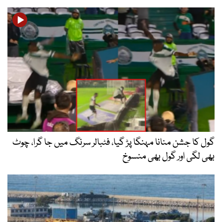
گول کا جشن منانا مہنگا پڑ گیا، فٹبالر سرنگ میں جا گرا، چوٹ
بھی لگی اور گول بھی منسوخ