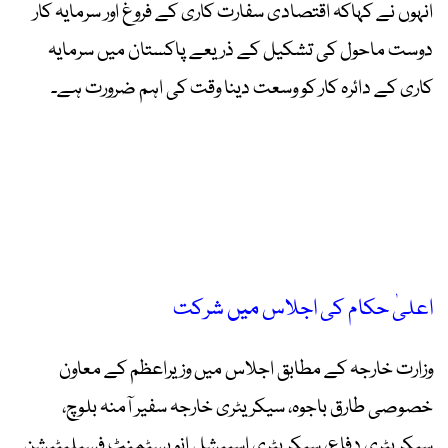
انہوں نے کہاکہ اقتصادی سفارت کاری کے فروغ اور سرمایہ کار
دوست ماحول کی تشکیل کے ذریعے پاکستان میں سرمایہ
کاری کے دائرہ کار کو وسعت دینا وقت کی اہم ضرورت ہے۔
اعلیٰ حکام کی اجلاس میں شرکت
وزارت خارجہ کے مطابق اجلاس میں وزیراعظم کے معاون
خصوصی طارق باجوہ، سیکریٹری خارجہ سفیر آمنہ بلوچ،
سیکریٹری دفاع، سیکریٹری اسپیشل انویسٹمنٹ فسیلیٹیشن