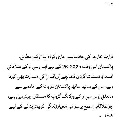
ہے۔
وزارتِ خارجہ کی جانب سے جاری کردہ بیان کے مطابق،
پاکستان اس وقت 2025-26 کے لیے ایس سی او کے علاقائی
انسدادِ دہشت گردی ڈھانچے (ریاٹس) کی صدارت بھی کررہا
ہے، اس کے ساتھ ساتھ پاکستان غربت کے خاتمے سے
متعلق ایس سی او کے ورکنگ گروپ کا مستقل چیئرمین ہے،
جو علاقائی سطح پر عوامی معیارِ زندگی کو بہتر بنانے کے لیے
کوشاں ہے۔