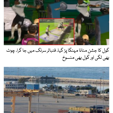
گول کا جشن منانا مہنگا پڑ گیا، فٹبالر سرنگ میں جا گرا، چوٹ
بھی لگی اور گول بھی منسوخ