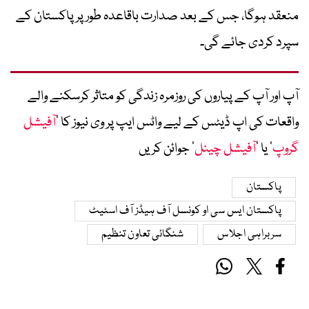
منعقد ہوگا، جس کے بعد صدارت باقاعدہ طور پر پاکستان کے
سپرد کردی جائے گی۔
آپ اور آپ کے پیاروں کی روزمرہ زندگی کو متاثر کرسکنے والے
واقعات کی اپ ڈیٹس کے لیے واٹس ایپ پر وی نیوز کا ’
آفیشل
گروپ
‘ یا ’
آفیشل چینل
‘ جوائن کریں
پاکستان
پاکستان ایس سی او کونسل آف ہیڈز آف اسٹیٹ
سربراہی اجلاس
شنگائی تعاون تنظیم