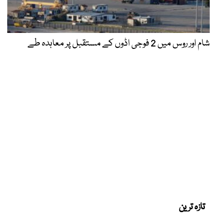
شام اور روس میں 2 فوجی اڈوں کے مستقبل پر معاہدہ طے
تازہ ترین