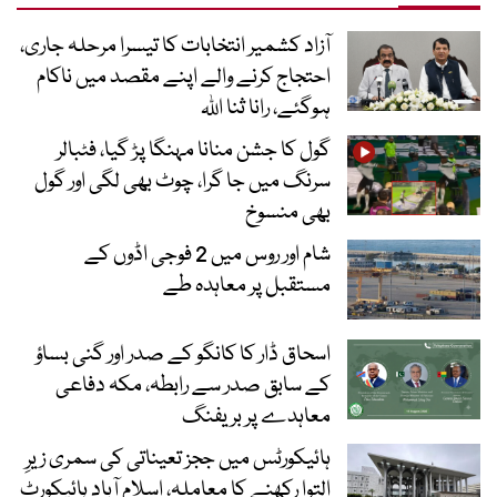
آزاد کشمیر انتخابات کا تیسرا مرحلہ جاری،
احتجاج کرنے والے اپنے مقصد میں ناکام
ہوگئے، رانا ثنا اللہ
گول کا جشن منانا مہنگا پڑ گیا، فٹبالر
سرنگ میں جا گرا، چوٹ بھی لگی اور گول
بھی منسوخ
شام اور روس میں 2 فوجی اڈوں کے
مستقبل پر معاہدہ طے
اسحاق ڈار کا کانگو کے صدر اور گنی بساؤ
کے سابق صدر سے رابطہ، مکہ دفاعی
معاہدے پر بریفنگ
ہائیکورٹس میں ججز تعیناتی کی سمری زیرِ
التوا رکھنے کا معاملہ، اسلام آباد ہائیکورٹ