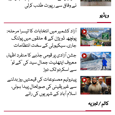
نے وفاق سے رپورٹ طلب کرلی
ویڈیو
آزاد کشمیر میں انتخابات کا تیسرا مرحلہ:
پونچھ ڈویژن کے 4 حلقوں میں پولنگ
جاری، سیکیورٹی کے سخت انتظامات
جشن آزادی پر قومی جذبے کا منفرد اظہار،
معروف ایتھلیٹ جمال سید کی ’کے ٹو‘
سے اسکردو تک دوڑ
پیٹرولیم مصنوعات کی قیمتیں روز بدلنے
سے غیر یقینی کی صورتحال پیدا ہوئی،
اسلام آباد کے شہریوں کی رائے
کالم / تجزیہ