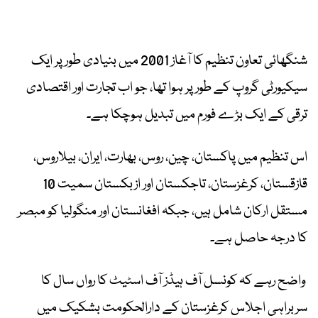
شنگھائی تعاون تنظیم کا آغاز 2001 میں بنیادی طور پر ایک
سیکیورٹی گروپ کے طور پر ہوا تھا، جو اب تجارت اور اقتصادی
ترقی کے ایک بڑے فورم میں تبدیل ہوچکا ہے۔
اس تنظیم میں پاکستان، چین، روس، بھارت، ایران، بیلاروس،
قازقستان، کرغزستان، تاجکستان اور ازبکستان سمیت 10
مستقل ارکان شامل ہیں، جبکہ افغانستان اور منگولیا کو مبصر
کا درجہ حاصل ہے۔
واضح رہے کہ کونسل آف ہیڈز آف اسٹیٹ کا رواں سال کا
سربراہی اجلاس کرغزستان کے دارالحکومت بشکیک میں