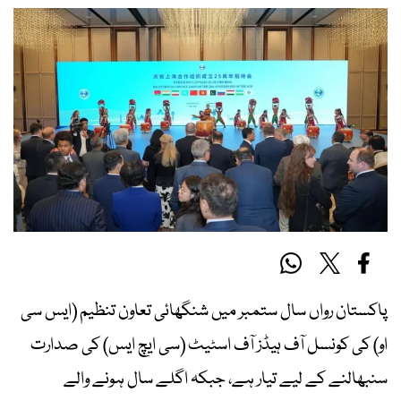
پاکستان رواں سال ستمبر میں شنگھائی تعاون تنظیم (ایس سی
او) کی کونسل آف ہیڈز آف اسٹیٹ (سی ایچ ایس) کی صدارت
سنبھالنے کے لیے تیار ہے، جبکہ اگلے سال ہونے والے