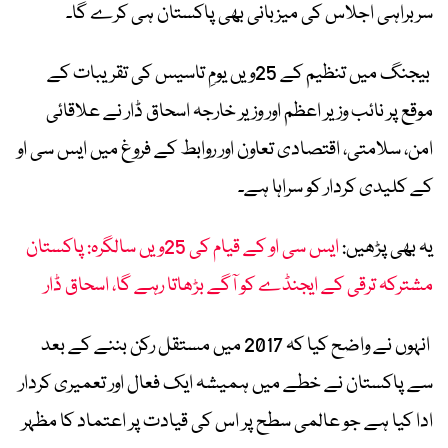
سربراہی اجلاس کی میزبانی بھی پاکستان ہی کرے گا۔
بیجنگ میں تنظیم کے 25ویں یومِ تاسیس کی تقریبات کے
موقع پر نائب وزیر اعظم اور وزیر خارجہ اسحاق ڈار نے علاقائی
امن، سلامتی، اقتصادی تعاون اور روابط کے فروغ میں ایس سی او
کے کلیدی کردار کو سراہا ہے۔
یہ بھی پڑھیں:
ایس سی او کے قیام کی 25ویں سالگرہ: پاکستان
مشترکہ ترقی کے ایجنڈے کو آگے بڑھاتا رہے گا، اسحاق ڈار
انہوں نے واضح کیا کہ 2017 میں مستقل رکن بننے کے بعد
سے پاکستان نے خطے میں ہمیشہ ایک فعال اور تعمیری کردار
ادا کیا ہے جو عالمی سطح پر اس کی قیادت پر اعتماد کا مظہر