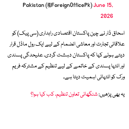
Pakistan (@ForeignOfficePk)
June 15,
2026
اسحاق ڈار نے چین پاکستان اقتصادی راہداری (سی پیک) کو
علاقائی تجارت اور معاشی انضمام کے لیے ایک رول ماڈل قرار
دیتے ہوئے کہا کہ پاکستان دہشت گردی، علیحدگی پسندی
اور انتہا پسندی کے خاتمے کے لیے تنظیم کے مشترکہ فریم
ورک کو انتہائی اہمیت دیتا ہے۔
یہ بھی پڑھیں:
شنگھائی تعاون تنظیم، کب کیا ہوا؟