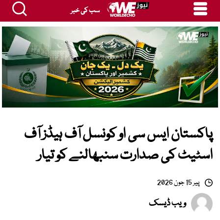
سب کی خبر
پاکستان ایس سی او کونسل آف ہیڈز آف
اسٹیٹ کی صدارت سنبھالنے کو تیار
پیر 15 جون 2026
ویب ڈیسک