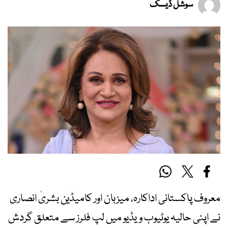
سوشل ڈیسک
معروف پاکستانی اداکارہ، میزبان اور کامیڈین بشریٰ انصاری
نے اپنی حالیہ یوٹیوب ویڈیو میں لپ فلرز سے متعلق گردش