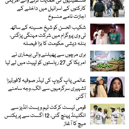
فلسطینیوں کی حمایت کرنے والے امریکی
کارکنوں کے اسرائیل میں داخلے کے
اجازت نامے منسوخ
شکیب الحسن کو شیخ حسینہ کے ساتھ
ٹی وی پروگرام میں شرکت مہنگی پڑگئی،
بنلہ دیشی حکومت کا بڑا فیصلہ
ہری مرچوں سے پھیلنے والی بیماری نے
امریکا کی 27 ریاستوں کو لپیٹ میں لے لیا
عالمی پاپ گروپ کی لیڈر صوفیہ لافورٹیزا
تشہیری سرگرمیوں سے الگ، وجہ سامنے
آگئی
قومی ٹیسٹ کرکٹ ٹیم ویسٹ انڈیز سے
انگلینڈ پہنچ گئی، 12 اگست سے پریکٹس
میچ کا آغاز