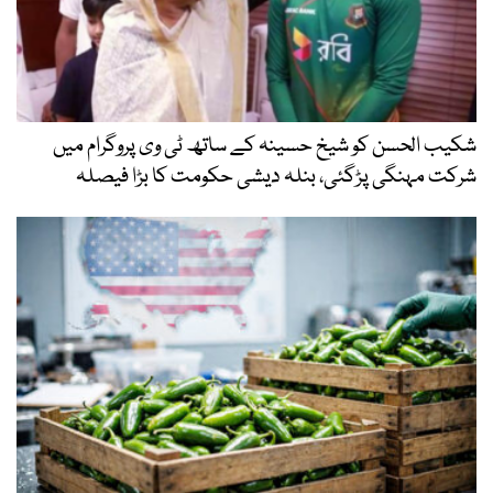
شکیب الحسن کو شیخ حسینہ کے ساتھ ٹی وی پروگرام میں
شرکت مہنگی پڑگئی، بنلہ دیشی حکومت کا بڑا فیصلہ