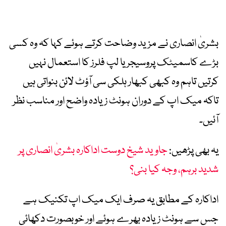
بشریٰ انصاری نے مزید وضاحت کرتے ہوئے کہا کہ وہ کسی
بڑے کاسمیٹک پروسیجر یا لپ فلرز کا استعمال نہیں
کرتیں تاہم وہ کبھی کبھار ہلکی سی آؤٹ لائن بنواتی ہیں
تاکہ میک اپ کے دوران ہونٹ زیادہ واضح اور مناسب نظر
آئیں۔
یہ بھی پڑھیں:
جاوید شیخ دوست اداکارہ بشریٰ انصاری پر
شدید برہم، وجہ کیا بنی؟
اداکارہ کے مطابق یہ صرف ایک میک اپ تکنیک ہے
جس سے ہونٹ زیادہ بھرے ہوئے اور خوبصورت دکھائی