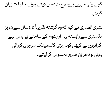
کرنے والی خبروں پر واضح ردعمل دیتے ہوئے حقیقت بیان
کر دی۔
بشریٰ انصاری نے کہا کہ وہ گزشتہ تقریباً 50 سال سے شوبز
انڈسٹری سے وابستہ ہیں اور عوام کے سامنے ہیں اس لیے
اگر انہوں نے کبھی کوئی بڑی کاسمیٹک سرجری کروائی
ہوتی تو ناظرین ضرور محسوس کر لیتے۔