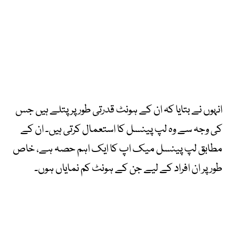
انہوں نے بتایا کہ ان کے ہونٹ قدرتی طور پر پتلے ہیں جس
کی وجہ سے وہ لپ پینسل کا استعمال کرتی ہیں۔ ان کے
مطابق لپ پینسل میک اپ کا ایک اہم حصہ ہے، خاص
طور پر ان افراد کے لیے جن کے ہونٹ کم نمایاں ہوں۔