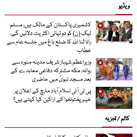
ویڈیو
کشمیری پاکستان کے مالک ہیں، مسلم
لیگ (ن) کو دو تہائی اکثریت دلائیں گے،
رانا ثنا اللہ کا ضلع باغ میں جلسہ عام سے
خطاب
وزیراعظم شہباز شریف مدینہ منورہ سے
روانہ، مکہ مشترکہ دفاعی معاہدے کے
بعد مسجد نبویؐ میں حاضری
پی ٹی آئی اسلام آباد مارچ کے اعلان پر
خیبر پختونخوا کے اراکین کیا کہتے ہیں؟
کالم / تجزیہ