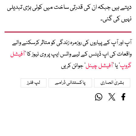
دیتے ہیں جبکہ ان کی قدرتی ساخت میں کوئی بڑی تبدیلی
نہیں کی گئی۔
آپ اور آپ کے پیاروں کی روزمرہ زندگی کو متاثر کرسکنے والے
واقعات کی اپ ڈیٹس کے لیے واٹس ایپ پر وی نیوز کا ’
آفیشل
گروپ
‘ یا ’
آفیشل چینل
‘ جوائن کریں
بشریٰ انصاری
پاکستتانی ڈرامے
لپ فلرز