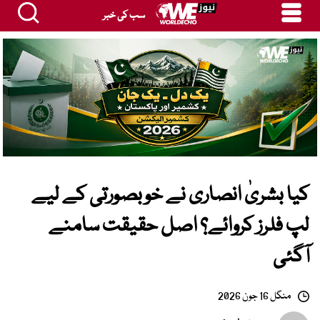
سب کی خبر
کیا بشریٰ انصاری نے خوبصورتی کے لیے
لپ فلرز کروائے؟ اصل حقیقت سامنے
آگئی
منگل 16 جون 2026