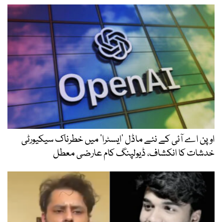
اوپن اے آئی کے نئے ماڈل ’ایسٹرا‘ میں خطرناک سیکیورٹی
خدشات کا انکشاف، ڈیولپنگ کام عارضی معطل