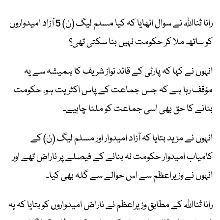
رانا ثنااللہ نے سوال اٹھایا کہ کیا مسلم لیگ (ن) 5 آزاد امیدواروں
کو ساتھ ملا کر حکومت نہیں بنا سکتی تھی؟
انہوں نے کہا کہ پارٹی کے قائد نواز شریف کا ہمیشہ سے یہ
مؤقف رہا ہے کہ جس جماعت کے پاس اکثریت ہو، حکومت
بنانے کا حق بھی اسی جماعت کو ملنا چاہیے۔
انہوں نے مزید بتایا کہ آزاد امیدوار اور مسلم لیگ (ن) کے
کامیاب امیدوار حکومت نہ بنانے کے فیصلے پر ناراض تھے اور
انہوں نے وزیراعظم سے اس حوالے سے گلہ بھی کیا۔
رانا ثنااللہ کے مطابق وزیراعظم نے ناراض امیدواروں کو بتایا کہ یہ