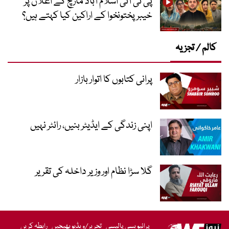
پی ٹی آئی اسلام آباد مارچ کے اعلان پر
خیبر پختونخوا کے اراکین کیا کہتے ہیں؟
کالم / تجزیہ
پرانی کتابوں کا اتوار بازار
اپنی زندگی کے ایڈیٹر بنیں، رائٹر نہیں
گلا سڑا نظام اور وزیر داخلہ کی تقریر
پرائیویسی پالیسی
تحریر/ویڈیو بھیجیں
رابطہ کریں