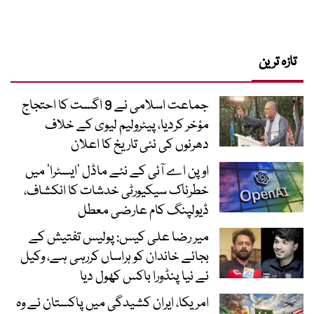
تازہ ترین
جماعت اسلامی نے 9 اگست کا احتجاج
مؤخر کردیا، پیٹرولیم لیوی کے خلاف
دھرنوں کی نئی تاریخ کا اعلان
اوپن اے آئی کے نئے ماڈل ’ایسٹرا‘ میں
خطرناک سیکیورٹی خدشات کا انکشاف،
ڈیولپنگ کام عارضی معطل
میر رضا علی کیس: پولیس تفتیش کے
بجائے خاندان کو ہراساں کررہی ہے، وکیل
نے نیا پنڈورا باکس کھول دیا
امریکا، ایران کشیدگی میں پاکستان نے وہ