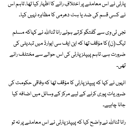
پارٹی نے اس معاملے پر اختلافِ رائے کا اظہار کیا تھا، تاہم اس
نے کسی قسم کی ضد یا ہٹ دھرمی کا مظاہرہ نہیں کیا۔
نجی ٹی وی سے گفتگو کرتے ہوئے رانا ثنااللہ نے کہاکہ مسلم
لیگ (ن) کا مؤقف تھا کہ این ایف سی ایوارڈ میں تبدیلی کی
ضرورت ہے، تاہم پیپلز پارٹی کی اس حوالے سے مختلف رائے
تھی۔
انہوں نے کہا کہ پیپلز پارٹی کا مؤقف تھا کہ وفاقی حکومت کی
ضروریات پوری کرنے کے لیے مرکز کے وسائل میں اضافہ کیا
جانا چاہیے۔
رانا ثنااللہ نے واضح کیا کہ پیپلز پارٹی نے اس معاملے پر نہ تو