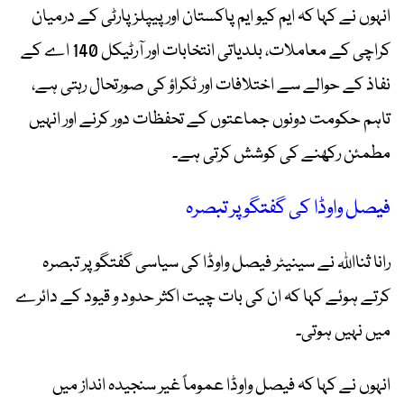
انہوں نے کہا کہ ایم کیو ایم پاکستان اور پیپلز پارٹی کے درمیان
کراچی کے معاملات، بلدیاتی انتخابات اور آرٹیکل 140 اے کے
نفاذ کے حوالے سے اختلافات اور ٹکراؤ کی صورتحال رہتی ہے،
تاہم حکومت دونوں جماعتوں کے تحفظات دور کرنے اور انہیں
مطمئن رکھنے کی کوشش کرتی ہے۔
فیصل واوڈا کی گفتگو پر تبصرہ
رانا ثنااللہ نے سینیٹر فیصل واوڈا کی سیاسی گفتگو پر تبصرہ
کرتے ہوئے کہا کہ ان کی بات چیت اکثر حدود و قیود کے دائرے
میں نہیں ہوتی۔
انہوں نے کہا کہ فیصل واوڈا عموماً غیر سنجیدہ انداز میں