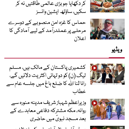
کر دکھایا جو بڑی عالمی طاقتیں نہ کر
سکیں، ساؤتھ ایشین وائسز
حماس کا غزہ امن منصوبے کے دوسرے
مرحلے پر عملدرآمد کے لیے آمادگی کا
اعلان
ویڈیو
کشمیری پاکستان کے مالک ہیں، مسلم
لیگ (ن) کو دو تہائی اکثریت دلائیں گے،
رانا ثنا اللہ کا ضلع باغ میں جلسہ عام سے
خطاب
وزیراعظم شہباز شریف مدینہ منورہ سے
روانہ، مکہ مشترکہ دفاعی معاہدے کے
بعد مسجد نبویؐ میں حاضری