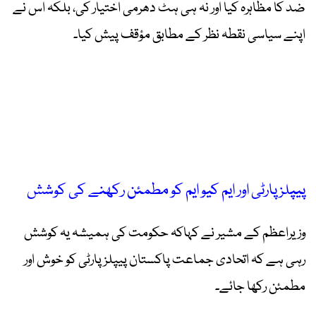
ضد کا مظاہرہ کیا اور نہ ہی ہٹ دھرمی اختیار کی، بلکہ اس نے
اپنے سیاسی نقطہ نظر کے مطابق مؤقف پیش کیا۔
پیپلز پارٹی اور ایم کیو ایم کو مطمئن رکھنے کی کوشش
وزیراعظم کے مشیر نے کہاکہ حکومت کی ہمیشہ یہ کوشش
رہی ہے کہ اتحادی جماعت پاکستان پیپلز پارٹی کو خوش اور
مطمئن رکھا جائے۔