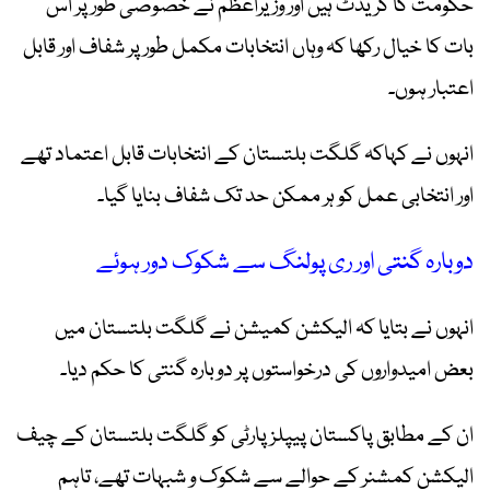
حکومت کا کریڈٹ ہیں اور وزیراعظم نے خصوصی طور پر اس
بات کا خیال رکھا کہ وہاں انتخابات مکمل طور پر شفاف اور قابل
اعتبار ہوں۔
انہوں نے کہاکہ گلگت بلتستان کے انتخابات قابل اعتماد تھے
اور انتخابی عمل کو ہر ممکن حد تک شفاف بنایا گیا۔
دوبارہ گنتی اور ری پولنگ سے شکوک دور ہوئے
انہوں نے بتایا کہ الیکشن کمیشن نے گلگت بلتستان میں
بعض امیدواروں کی درخواستوں پر دوبارہ گنتی کا حکم دیا۔
ان کے مطابق پاکستان پیپلز پارٹی کو گلگت بلتستان کے چیف
الیکشن کمشنر کے حوالے سے شکوک و شبہات تھے، تاہم