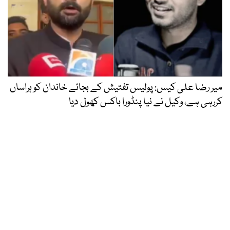
میر رضا علی کیس: پولیس تفتیش کے بجائے خاندان کو ہراساں
کررہی ہے، وکیل نے نیا پنڈورا باکس کھول دیا