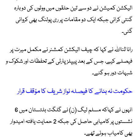
الیکشن کمیشن نے دو سے تین حلقوں میں ووٹوں کی دوبارہ
گنتی کرائی جبکہ ایک دو مقامات پر ری پولنگ بھی کروائی
گئی۔
رانا ثنااللہ نے کہا کہ چیف الیکشن کمشنر نے مکمل میرٹ پر
فیصلے کیے، جس کے بعد پیپلز پارٹی کے تحفظات اور شکوک و
شبہات دور ہو گئے۔
حکومت نہ بنانے کا فیصلہ نواز شریف کا مؤقف قرار
انہوں نے کہاکہ مسلم لیگ (ن) نے گلگت بلتستان میں 6
نشستوں پر کامیابی حاصل کی جبکہ 2 حمایت یافتہ امیدوار
بھی کامیاب ہوئے تھے۔