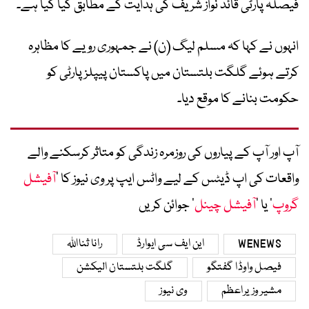
فیصلہ پارٹی قائد نواز شریف کی ہدایت کے مطابق کیا گیا ہے۔
انہوں نے کہا کہ مسلم لیگ (ن) نے جمہوری رویے کا مظاہرہ
کرتے ہوئے گلگت بلتستان میں پاکستان پیپلز پارٹی کو
حکومت بنانے کا موقع دیا۔
آپ اور آپ کے پیاروں کی روزمرہ زندگی کو متاثر کرسکنے والے
واقعات کی اپ ڈیٹس کے لیے واٹس ایپ پر وی نیوز کا ’
آفیشل
گروپ
‘ یا ’
آفیشل چینل
‘ جوائن کریں
WENEWS
این ایف سی ایوارڈ
رانا ثنااللہ
فیصل واوڈا گفتگو
گلگت بلتستان الیکشن
مشیر وزیراعظم
وی نیوز