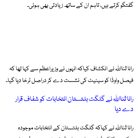
گفتگو کرتے ہیں، تاہم ان کے ساتھ زیادتی بھی ہوئی۔
رانا ثنااللہ نے انکشاف کیاکہ انہوں نے وزیراعظم سے کہا تھا کہ
فیصل واوڈا کو سینیٹ کی نشست دے کر دراصل ٹرخا دیا گیا۔
رانا ثنااللہ نے گلگت بلتستان انتخابات کو شفاف قرار
دے دیا
رانا ثنااللہ نے کہاکہ گلگت بلتستان کے انتخابات موجودہ