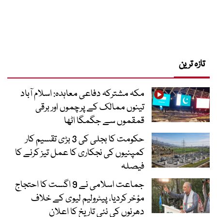
تازہ ترین
مکہ مشترکہ دفاعی معاہدہ: اسلام آباد
تینوں ممالک کے پرچموں اور برقی
قمقموں سے جگمگا اٹھا
حکومت کا بجلی کی 3 بڑی تقسیم کار
کمپنیوں کی نجکاری کا عمل تیز کرنے کا
فیصلہ
جماعت اسلامی نے 9 اگست کا احتجاج
مؤخر کردیا، پیٹرولیم لیوی کے خلاف
دھرنوں کی نئی تاریخ کا اعلان