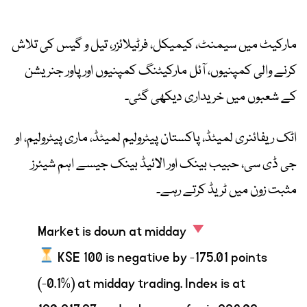
مارکیٹ میں سیمنٹ، کیمیکل، فرٹیلائزر، تیل و گیس کی تلاش
کرنے والی کمپنیوں، آئل مارکیٹنگ کمپنیوں اور پاور جنریشن
کے شعبوں میں خریداری دیکھی گئی۔
اٹک ریفائنری لمیٹڈ، پاکستان پیٹرولیم لمیٹڈ، ماری پیٹرولیم، او
جی ڈی سی، حبیب بینک اور الائیڈ بینک جیسے اہم شیئرز
مثبت زون میں ٹریڈ کرتے رہے۔
Market is down at midday
KSE 100 is negative by -175.01 points
(-0.1%) at midday trading. Index is at