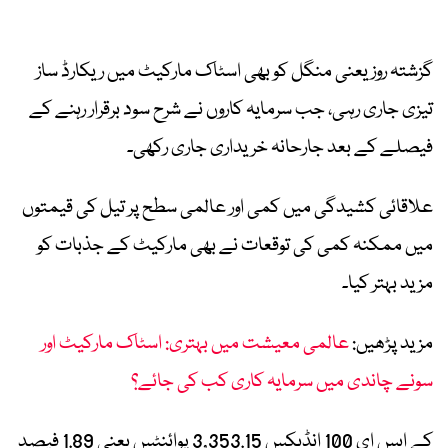
گزشتہ روز یعنی منگل کو بھی اسٹاک مارکیٹ میں ریکارڈ ساز
تیزی جاری رہی، جب سرمایہ کاروں نے شرح سود برقرار رہنے کے
فیصلے کے بعد جارحانہ خریداری جاری رکھی۔
علاقائی کشیدگی میں کمی اور عالمی سطح پر تیل کی قیمتوں
میں ممکنہ کمی کی توقعات نے بھی مارکیٹ کے جذبات کو
مزید بہتر کیا۔
مزید پڑھیں:
عالمی معیشت میں بہتری: اسٹاک مارکیٹ اور
سونے چاندی میں سرمایہ کاری کب کی جائے؟
کے ایس ای 100 انڈیکس 3,353.15 پوائنٹس یعنی 1.89 فیصد