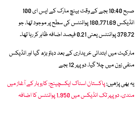
صبح 10:40 بجے کے وقت بینچ مارک کے ایس ای 100
انڈیکس 180,771.69 پوائنٹس کی سطح پر موجود تھا، جو
378.72 پوائنٹس یعنی 0.21 فیصد اضافہ ظاہر کر رہا تھا۔
مارکیٹ میں ابتدائی خریداری کے بعد دباؤ بڑھ گیا اور انڈیکس
منفی زون میں چلا گیا، دوپہر 12 بجے
یہ بھی پڑھیں:
پاکستان اسٹاک ایکسچینج: کاروبار کے آغاز میں
مندی، دوپہر تک انڈیکس میں 1,950 پوائنٹس کا اضافہ