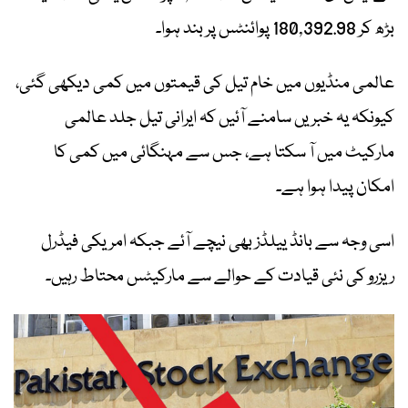
بڑھ کر 180,392.98 پوائنٹس پر بند ہوا۔
عالمی منڈیوں میں خام تیل کی قیمتوں میں کمی دیکھی گئی،
کیونکہ یہ خبریں سامنے آئیں کہ ایرانی تیل جلد عالمی
مارکیٹ میں آ سکتا ہے، جس سے مہنگائی میں کمی کا
امکان پیدا ہوا ہے۔
اسی وجہ سے بانڈ ییلڈز بھی نیچے آئے جبکہ امریکی فیڈرل
ریزرو کی نئی قیادت کے حوالے سے مارکیٹس محتاط رہیں۔