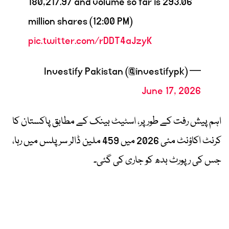
180,217.97 and volume so far is 293.06
million shares (12:00 PM)
pic.twitter.com/rDDT4aJzyK
— Investify Pakistan (@investifypk)
June 17, 2026
اہم پیش رفت کے طور پر، اسٹیٹ بینک کے مطابق پاکستان کا
کرنٹ اکاؤنٹ مئی 2026 میں 459 ملین ڈالر سرپلس میں رہا،
جس کی رپورٹ بدھ کو جاری کی گئی۔