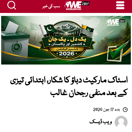
سب کی خبر
اسٹاک مارکیٹ دباؤ کا شکار، ابتدائی تیزی
کے بعد منفی رجحان غالب
بدھ 17 جون 2026
ویب ڈیسک