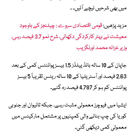
میں بھی شرحیں نیچے آئیں۔ ۔
مزید پڑھیں:
قومی اقتصادی سروے : چیلنجز کے باوجود
معیشت نے بہتر کارکردگی دکھائی، شرح نمو 3.7 فیصد رہی،
وزیر خزانہ محمد اورنگزیب
جاپان کے 10 سالہ بانڈ ییلڈز 1.5 بیسز پوائنٹس کمی کے بعد
2.63 فیصد اور آسٹریلیا کے 10 سالہ ریٹس تقریباً 5 بیسز
پوائنٹس کم ہو کر 4.787 فیصد رہ گئے۔
ایشیا میں فیوچرز معمولی مثبت رہے، جبکہ تائیوان اور جنوبی
کوریا کی چپ بنانے والی کمپنیوں پر مشتمل مارکیٹس میں
معمولی کمی دیکھی گئی۔