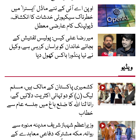
اوپن اے آئی کے نئے ماڈل ’ایسٹرا‘ میں
خطرناک سیکیورٹی خدشات کا انکشاف،
ڈیولپنگ کام عارضی معطل
میر رضا علی کیس: پولیس تفتیش کے
بجائے خاندان کو ہراساں کررہی ہے، وکیل
نے نیا پنڈورا باکس کھول دیا
ویڈیو
کشمیری پاکستان کے مالک ہیں، مسلم
لیگ (ن) کو دو تہائی اکثریت دلائیں گے،
رانا ثنا اللہ کا ضلع باغ میں جلسہ عام سے
خطاب
وزیراعظم شہباز شریف مدینہ منورہ سے
روانہ، مکہ مشترکہ دفاعی معاہدے کے