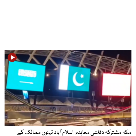
مکہ مشترکہ دفاعی معاہدہ: اسلام آباد تینوں ممالک کے