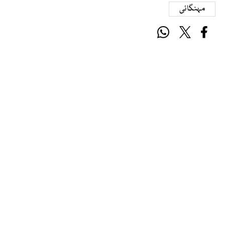
مہنگائی