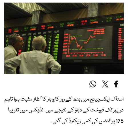
اسٹاک ایکسچینج میں بدھ کے روز کاروبار کا آغاز مثبت ہوا تاہم
دوپہر تک فروخت کے دباؤ کے نتیجے میں انڈیکس میں تقریباً
175 پوائنٹس کی کمی ریکارڈ کی گئی۔