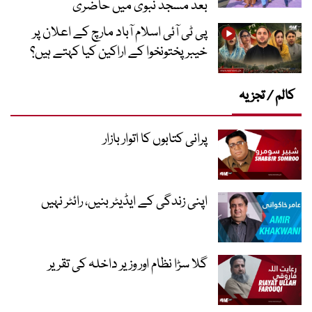
بعد مسجد نبویؐ میں حاضری
پی ٹی آئی اسلام آباد مارچ کے اعلان پر
خیبر پختونخوا کے اراکین کیا کہتے ہیں؟
کالم / تجزیہ
پرانی کتابوں کا اتوار بازار
اپنی زندگی کے ایڈیٹر بنیں، رائٹر نہیں
گلا سڑا نظام اور وزیر داخلہ کی تقریر