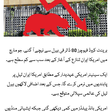
برینٹ کروڈ فیوچرز 80 ڈالر فی بیرل سے نیچے آ گئے، جو مارچ
میں امریکا ایران تنازع کے آغاز کے بعد سب سے کم سطح ہے۔
ایک سینیئر امریکی عہدیدار کے مطابق امریکا ایران تیل پر
پابندیوں میں نرمی کرے گا، جس کے بعد اضافی لاکھوں بیرل
تیل کی عالمی سپلائی متوقع ہے۔
امریکی بانڈ ییلڈز میں کمی دیکھی گئی جبکہ ایشیائی منڈیوں