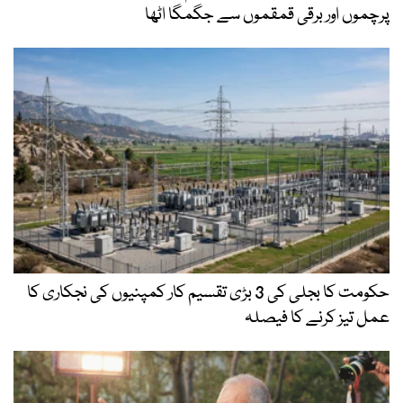
پرچموں اور برقی قمقموں سے جگمگا اٹھا
حکومت کا بجلی کی 3 بڑی تقسیم کار کمپنیوں کی نجکاری کا
عمل تیز کرنے کا فیصلہ