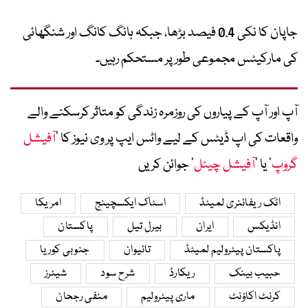
جاپان کا نکی 0.4 فیصد بڑھا، جبکہ ہانگ کانگ اور شنگھائی
کی مارکیٹس مجموعی طور پر مستحکم رہیں۔
آپ اور آپ کے پیاروں کی روزمرہ زندگی کو متاثر کرسکنے والے
واقعات کی اپ ڈیٹس کے لیے واٹس ایپ پر وی نیوز کا ’
آفیشل
گروپ
‘ یا ’
آفیشل چینل
‘ جوائن کریں
اٹک ریفائنری لمیٹڈ
اسٹاک ایکسچینج
امریکا
انڈیکس
ایران
بیرل تیل
پاکستان
پاکستان پیٹرولیم لمیٹڈ
تائیوان
جنوبی کوریا
حبیب بینک
ریکارڈ
شرح سود
شیئرز
کرنٹ اکاؤنٹ
ماری پیٹرولیم
منفی رجحان