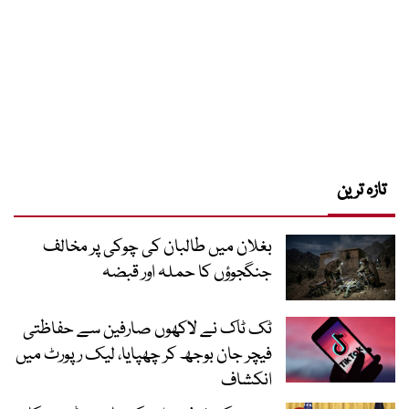
تازہ ترین
بغلان میں طالبان کی چوکی پر مخالف
جنگجوؤں کا حملہ اور قبضہ
ٹک ٹاک نے لاکھوں صارفین سے حفاظتی
فیچر جان بوجھ کر چھپایا، لیک رپورٹ میں
انکشاف