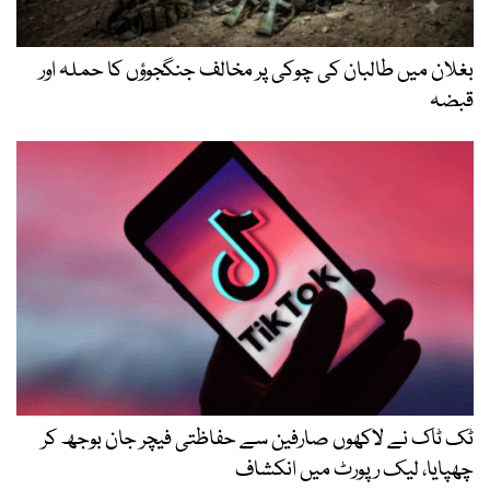
بغلان میں طالبان کی چوکی پر مخالف جنگجوؤں کا حملہ اور
قبضہ
ٹک ٹاک نے لاکھوں صارفین سے حفاظتی فیچر جان بوجھ کر
چھپایا، لیک رپورٹ میں انکشاف