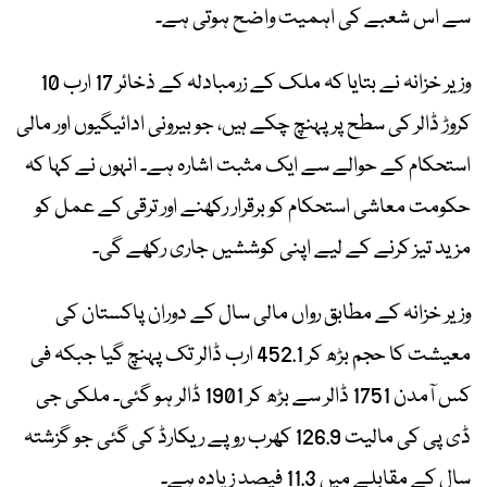
سے اس شعبے کی اہمیت واضح ہوتی ہے۔
وزیر خزانہ نے بتایا کہ ملک کے زرمبادلہ کے ذخائر 17 ارب 10
کروڑ ڈالر کی سطح پر پہنچ چکے ہیں، جو بیرونی ادائیگیوں اور مالی
استحکام کے حوالے سے ایک مثبت اشارہ ہے۔ انہوں نے کہا کہ
حکومت معاشی استحکام کو برقرار رکھنے اور ترقی کے عمل کو
مزید تیز کرنے کے لیے اپنی کوششیں جاری رکھے گی۔
وزیر خزانہ کے مطابق رواں مالی سال کے دوران پاکستان کی
معیشت کا حجم بڑھ کر 452.1 ارب ڈالر تک پہنچ گیا جبکہ فی
کس آمدن 1751 ڈالر سے بڑھ کر 1901 ڈالر ہو گئی۔ ملکی جی
ڈی پی کی مالیت 126.9 کھرب روپے ریکارڈ کی گئی جو گزشتہ
سال کے مقابلے میں 11.3 فیصد زیادہ ہے۔