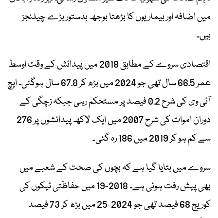
میں اضافہ اور بیماریوں کا بڑھتا بوجھ بدستور بڑے چیلنجز
ہیں۔
اقتصادی سروے کے مطابق 2018 میں پیدائش کے وقت اوسط
عمر 66.5 سال تھی جو 2024 میں بڑھ کر 67.8 سال ہوگئی۔ ایچ
آئی وی کی شرح 0.2 فیصد پر مستحکم رہی جبکہ زچگی کے
دوران اموات کی شرح 2007 میں ایک لاکھ پیدائشوں پر 276
سے کم ہو کر 2019 میں 186 رہ گئی۔
سروے میں بتایا گیا ہے کہ بچوں کی صحت کے شعبے میں
بھی پیش رفت ہوئی ہے۔ 2018-19 میں حفاظتی ٹیکوں کی
کوریج 68 فیصد تھی جو 2024-25 میں بڑھ کر 73 فیصد