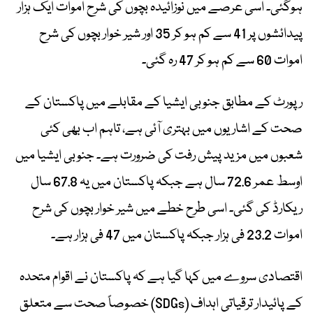
ہوگئی۔ اسی عرصے میں نوزائیدہ بچوں کی شرح اموات ایک ہزار
پیدائشوں پر 41 سے کم ہو کر 35 اور شیر خوار بچوں کی شرح
اموات 60 سے کم ہو کر 47 رہ گئی۔
رپورٹ کے مطابق جنوبی ایشیا کے مقابلے میں پاکستان کے
صحت کے اشاریوں میں بہتری آئی ہے، تاہم اب بھی کئی
شعبوں میں مزید پیش رفت کی ضرورت ہے۔ جنوبی ایشیا میں
اوسط عمر 72.6 سال ہے جبکہ پاکستان میں یہ 67.8 سال
ریکارڈ کی گئی۔ اسی طرح خطے میں شیر خوار بچوں کی شرح
اموات 23.2 فی ہزار جبکہ پاکستان میں 47 فی ہزار ہے۔
اقتصادی سروے میں کہا گیا ہے کہ پاکستان نے اقوام متحدہ
کے پائیدار ترقیاتی اہداف (SDGs) خصوصاً صحت سے متعلق