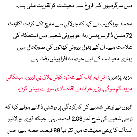
میں سرگرمیوں کے فروغ سے معیشت کو تقویت ملی ہے۔
محمد اورنگزیب نے کہا کہ جولائی سے مارچ تک کرنٹ اکاؤنٹ
72 ملین ڈالر سرپلس رہا، جو بیرونی شعبے میں استحکام کی
علامت ہے۔ ان کے بقول بیرونی کھاتوں کی صورتحال میں
بہتری معیشت کے لیے حوصلہ افزا پیش رفت ہے۔
مزید پڑھیں:
آئی ایم ایف کے علاوہ کوئی پلان بی نہیں، مہنگائی
مزید کم ہوگی، وزیر خزانہ نے اقتصادی سروے پیش کردیا
انہوں نے زرعی شعبے کی کارکردگی پر روشنی ڈالتے ہوئے کہا کہ
زرعی شعبے کی شرح نمو 2.89 فیصد رہی، جبکہ ڈیری اور لائیو
اسٹاک کا زرعی معیشت میں تقریباً 60 فیصد حصہ ہے، جس