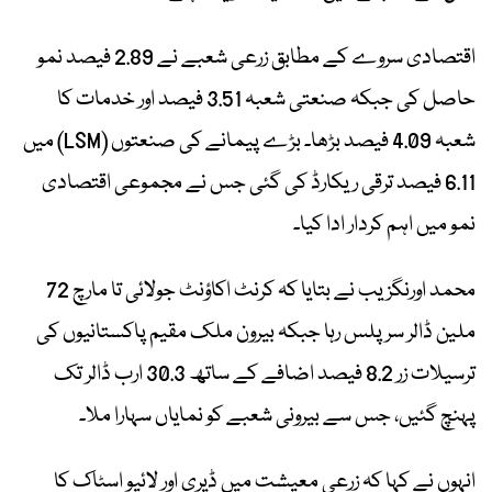
اقتصادی سروے کے مطابق زرعی شعبے نے 2.89 فیصد نمو
حاصل کی جبکہ صنعتی شعبہ 3.51 فیصد اور خدمات کا
شعبہ 4.09 فیصد بڑھا۔ بڑے پیمانے کی صنعتوں (LSM) میں
6.11 فیصد ترقی ریکارڈ کی گئی جس نے مجموعی اقتصادی
نمو میں اہم کردار ادا کیا۔
محمد اورنگزیب نے بتایا کہ کرنٹ اکاؤنٹ جولائی تا مارچ 72
ملین ڈالر سرپلس رہا جبکہ بیرون ملک مقیم پاکستانیوں کی
ترسیلات زر 8.2 فیصد اضافے کے ساتھ 30.3 ارب ڈالر تک
پہنچ گئیں، جس سے بیرونی شعبے کو نمایاں سہارا ملا۔
انہوں نے کہا کہ زرعی معیشت میں ڈیری اور لائیو اسٹاک کا