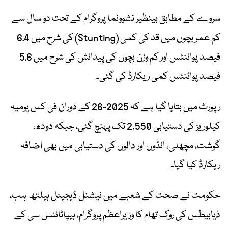
سروے کے مطابق بینظیر نشوونما پروگرام کے تحت دو سال سے
کم عمر بچوں میں قد کی کمی (Stunting) کی شرح میں 6.4
فیصد پوائنٹس اور کم وزن بچوں کی پیدائش کی شرح میں 5.6
فیصد پوائنٹس کمی ریکارڈ کی گئی۔
رپورٹ میں بتایا گیا ہے کہ 2025-26 کے دوران فی کس یومیہ
کیلوریز کی دستیابی 2,550 تک پہنچ گئی، جبکہ دودھ،
گوشت، مچھلی، انڈوں اور دالوں کی دستیابی میں بھی اضافہ
ریکارڈ کیا گیا۔
حکومت نے صحت کے شعبے میں نیشنل ڈیجیٹل ہیلتھ ہب،
ذیابیطس کی روک تھام کا وزیراعظم پروگرام، ہیپاٹائٹس سی کے