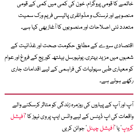
خاتمے کا قومی پروگرام، خون کی کمی میں کمی کے قومی
منصوبے اور نرسنگ و مڈوائفری پالیسی فریم ورک سمیت
متعدد نئی اصلاحات اور منصوبوں کا آغاز بھی کیا ہے۔
اقتصادی سروے کے مطابق حکومت صحت اور غذائیت کے
شعبوں میں مزید بہتری، یونیورسل ہیلتھ کوریج کے فروغ اور عوام
کو معیاری طبی سہولیات کی فراہمی کے لیے اقدامات جاری
رکھے ہوئے ہے۔
آپ اور آپ کے پیاروں کی روزمرہ زندگی کو متاثر کرسکنے والے
واقعات کی اپ ڈیٹس کے لیے واٹس ایپ پر وی نیوز کا ’
آفیشل
گروپ
‘ یا ’
آفیشل چینل
‘ جوائن کریں