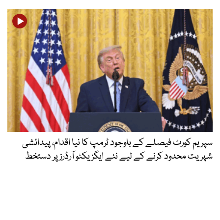
سپریم کورٹ فیصلے کے باوجود ٹرمپ کا نیا اقدام، پیدائشی
شہریت محدود کرنے کے لیے نئے ایگزیکٹو آرڈرز پر دستخط