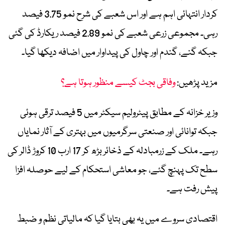
کردار انتہائی اہم ہے اور اس شعبے کی شرح نمو 3.75 فیصد
رہی۔ مجموعی زرعی شعبے کی نمو 2.89 فیصد ریکارڈ کی گئی
جبکہ گنے، گندم اور چاول کی پیداوار میں اضافہ دیکھا گیا۔
مزید پڑھیں:
وفاقی بجٹ کیسے منظور ہوتا ہے؟
وزیر خزانہ کے مطابق پیٹرولیم سیکٹر میں 5 فیصد ترقی ہوئی
جبکہ توانائی اور صنعتی سرگرمیوں میں بہتری کے آثار نمایاں
رہے۔ ملک کے زرمبادلہ کے ذخائر بڑھ کر 17 ارب 10 کروڑ ڈالر کی
سطح تک پہنچ گئے، جو معاشی استحکام کے لیے حوصلہ افزا
پیش رفت ہے۔
اقتصادی سروے میں یہ بھی بتایا گیا کہ مالیاتی نظم و ضبط