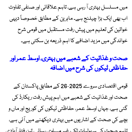
میں مسلسل بہتری آ رہی ہے، تاہم علاقائی اور صنفی تفاوت
اب بھی ایک بڑا چیلنج ہے۔ ماہرین کے مطابق خصوصاً دیہی
خواتین کی تعلیم میں پیش رفت مستقبل میں قومی شرح
خواندگی میں مزید اضافے کا اہم ذریعہ بن سکتی ہے۔
صحت و غذائیت کے شعبے میں بہتری، اوسط عمر اور
حفاظتی ٹیکوں کی شرح میں اضافہ
قومی اقتصادی سروے 2025-26 کے مطابق پاکستان کے
صحت اور غذائیت کے شعبے میں اہم پیش رفت ریکارڈ کی
گئی ہے، جہاں اوسط عمر، حفاظتی ٹیکوں کی کوریج اور ماں و
بچے کی صحت کے اشاریوں میں بہتری دیکھنے میں آئی ہے،
تاہم صحت کی سہولیات تک غیر مساوی رسائی، تیز رفتار آبادی