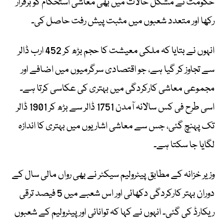
حکومت نے مشکل حالات میں بھی معاشی استحکام کو برقرار
رکھا اور متعدد شعبوں میں مثبت پیش رفت حاصل کی۔
انہوں نے بتایا کہ ملکی معیشت کا حجم بڑھ کر 452 ارب ڈالر
سے تجاوز کر گیا ہے، جو اقتصادی سرگرمیوں میں اضافے اور
مجموعی معاشی کارکردگی میں بہتری کی عکاسی کرتا ہے۔
اسی طرح فی کس سالانہ آمدن 1751 ڈالر سے بڑھ کر 1901 ڈالر
تک پہنچ گئی، جس سے معاشی اشاریوں میں بہتری کا اندازہ
لگایا جا سکتا ہے۔
وزیر خزانہ کے مطابق پیٹرولیم سیکٹر نے بھی رواں مالی سال کے
دوران بہتر کارکردگی دکھائی اور اس شعبے میں 5 فیصد ترقی
ریکارڈ کی گئی۔ انہوں نے کہا کہ توانائی اور پیٹرولیم کے شعبوں