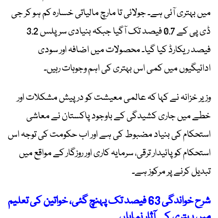
میں بہتری آئی ہے۔ جولائی تا مارچ مالیاتی خسارہ کم ہو کر جی
ڈی پی کے 0.7 فیصد تک آگیا جبکہ بنیادی سرپلس 3.2
فیصد ریکارڈ کیا گیا۔ محصولات میں اضافہ اور سودی
ادائیگیوں میں کمی اس بہتری کی اہم وجوہات رہیں۔
وزیر خزانہ نے کہا کہ عالمی معیشت کو درپیش مشکلات اور
خطے میں جاری کشیدگی کے باوجود پاکستان نے معاشی
استحکام کی بنیاد مضبوط کی ہے اور اب حکومت کی توجہ اس
استحکام کو پائیدار ترقی، سرمایہ کاری اور روزگار کے مواقع میں
تبدیل کرنے پر مرکوز ہے۔
شرح خواندگی 63 فیصد تک پہنچ گئی، خواتین کی تعلیم
میں بہتری کے آثار نمایاں