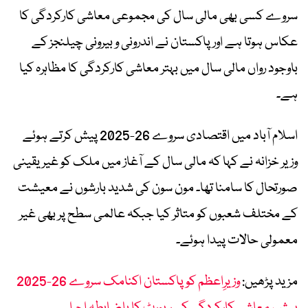
سروے کسی بھی مالی سال کی مجموعی معاشی کارکردگی کا
عکاس ہوتا ہے اور پاکستان نے اندرونی و بیرونی چیلنجز کے
باوجود رواں مالی سال میں بہتر معاشی کارکردگی کا مظاہرہ کیا
ہے۔
اسلام آباد میں اقتصادی سروے 26-2025 پیش کرتے ہوئے
وزیر خزانہ نے کہا کہ مالی سال کے آغاز میں ملک کو غیر یقینی
صورتحال کا سامنا تھا۔ مون سون کی شدید بارشوں نے معیشت
کے مختلف شعبوں کو متاثر کیا جبکہ عالمی سطح پر بھی غیر
معمولی حالات پیدا ہوئے۔
مزید پڑھیں:
وزیرِاعظم کو پاکستان اکنامک سروے 26-2025