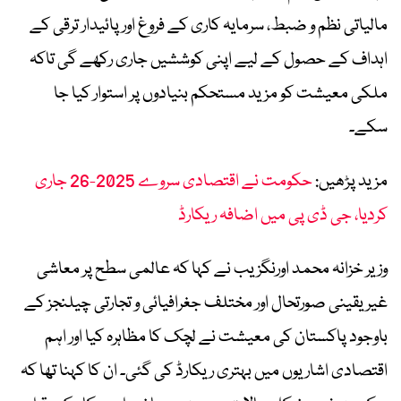
مالیاتی نظم و ضبط، سرمایہ کاری کے فروغ اور پائیدار ترقی کے
اہداف کے حصول کے لیے اپنی کوششیں جاری رکھے گی تاکہ
ملکی معیشت کو مزید مستحکم بنیادوں پر استوار کیا جا
سکے۔
مزید پڑھیں:
حکومت نے اقتصادی سروے 2025-26 جاری
کردیا، جی ڈی پی میں اضافہ ریکارڈ
وزیر خزانہ محمد اورنگزیب نے کہا کہ عالمی سطح پر معاشی
غیر یقینی صورتحال اور مختلف جغرافیائی و تجارتی چیلنجز کے
باوجود پاکستان کی معیشت نے لچک کا مظاہرہ کیا اور اہم
اقتصادی اشاریوں میں بہتری ریکارڈ کی گئی۔ ان کا کہنا تھا کہ