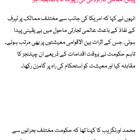
پیش، معاشی کارکردگی کی رپورٹ کا باضابطہ اجرا
انہوں نے کہا کہ امریکا کی جانب سے مختلف ممالک پر ٹیرف
کے نفاذ کے باعث عالمی تجارتی ماحول میں بے یقینی پیدا
ہوئی، جس کے اثرات بین الاقوامی معیشتوں پر بھی مرتب ہوئے۔
تاہم حکومت نے بروقت اقدامات کے ذریعے ان چیلنجز کا
مقابلہ کیا اور معیشت کو استحکام کی راہ پر گامزن رکھا۔
محمد اورنگزیب کا کہنا تھا کہ حکومت مختلف بحرانوں سے