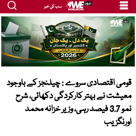
سب کی خبر
قومی اقتصادی سروے : چیلنجز کے باوجود
معیشت نے بہتر کارکردگی دکھائی، شرح
نمو 3.7 فیصد رہی، وزیر خزانہ محمد
اورنگزیب