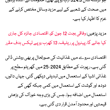
جو گزشتہ سال 924.9 ارب روپے تھے۔ حکومت نے آئندہ برسوں
میں صحت کے شعبے کے لیے مزید وسائل مختص کرنے کے
عزم کا اظہار کیا ہے۔
مزید پڑھیں:
وفاقی بجٹ 12 جون کو، اقتصادی جائزہ کل جاری
کیا جائے گا، پیٹرول پر ریلیف، 13 کھرب روپے ٹیکس ہدف مقرر
اقتصادی سروے میں غذائیت کی صورتحال پر بھی روشنی ڈالی
گئی ہے۔ رپورٹ کے مطابق 2024-25 میں گھریلو سطح پر
غذائی اشیا کے استعمال میں تبدیلی دیکھی گئی، جہاں دالوں،
دودھ اور گوشت کے استعمال میں کمی جبکہ گھی کے
استعمال میں اضافہ ہوا، جس کی بڑی وجہ خوراک کی بڑھتی
قیمتیں اور محدود آمدن قرار دی گئی ہے۔