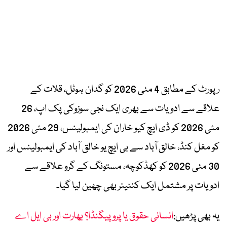
رپورٹ کے مطابق 4 مئی 2026 کو گدان ہوٹل، قلات کے
علاقے سے ادویات سے بھری ایک نجی سوزوکی پک اپ، 26
مئی 2026 کو ڈی ایچ کیو خاران کی ایمبولینس، 29 مئی 2026
کو مغل کنڈ، خالق آباد سے بی ایچ یو خالق آباد کی ایمبولینس اور
30 مئی 2026 کو کھڈکوچہ، مستونگ کے گرو علاقے سے
ادویات پر مشتمل ایک کنٹینر بھی چھین لیا گیا۔
یہ بھی پڑھیں:
انسانی حقوق یا پروپیگنڈا؟ بھارت اور بی ایل اے