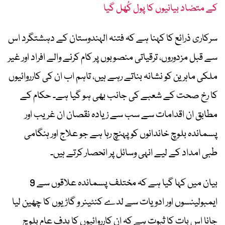
کے متضاد بیانیوں کا پول کُھل گیا
سرکاری ذرائع کا کہنا ہے کہ فتنہ الہندوستان کے دہشتگرد اس
سے قبل مزدوروں، ترقیاتی منصوبوں پر کام کرنے والے افراد اور غیر
ملکی ماہرین کو نشانہ بناتے رہے ہیں، تاہم اب ان کی کارروائیوں
کا رخ صحت کے شعبے کی جانب بھی ہو گیا ہے۔ حکام کے
مطابق ان اقدامات سے سب سے زیادہ نقصان ان غریب اور
پسماندہ بلوچ خاندانوں کو پہنچ رہا ہے جو علاج اور ہنگامی
طبی امداد کے لیے انہی وسائل پر انحصار کرتے ہیں۔
بیان میں کہا گیا ہے کہ مختلف پسماندہ علاقوں سے 9
ایمبولینسوں اور ادویات سے لدے کنٹینر و گاڑیوں کا چھین لیا
جانا اس بات کا ثبوت ہے کہ ان کارروائیوں کا ہدف عام بلوچ