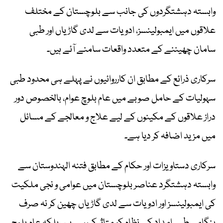
وابستہ دہشتگردوں کی جانب سے بلوچستان کے مختلف
علاقوں میں ایمبولینسز، ادویات سے لدی گاڑیاں اور طبی
سامان چھیننے کے متعدد واقعات سامنے آئے ہیں۔
سرکاری ذرائع کے مطابق ان کارروائیوں نے پہلے ہی محدود طبی
سہولیات کے حامل صوبے میں عام بلوچ عوام، بالخصوص دور
دراز علاقوں کے مکینوں کے لیے علاج و معالجے کے مسائل
میں مزید اضافہ کر دیا ہے۔
سرکاری دستاویزات اور حکام کے مطابق فتنہ الہندوستان سے
وابستہ دہشتگرد عناصر بلوچستان میں عوامی و نجی ملکیت
کی ایمبولینسز اور ادویات سے لدی گاڑیاں چھین کر نہ صرف