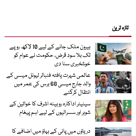
تازہ ترین
بیرون ملک جانے کے لیے 10 لاکھ روپے
تک بلا سود قرض، حکومت نے عوام کو
خوشخبری سنا دی
عالمی شہرت یافتہ فٹبالر لیونل میسی کے
والد جارج میسی 68 برس کی عمر میں
انتقال کرگئے
سینیئر اداکارہ روبینہ اشرف کا خواتین کے
شوہر اور سسرالیوں کے لیے اہم پیغام
دریاؤں میں پانی کے بہاؤ میں اضافے کا