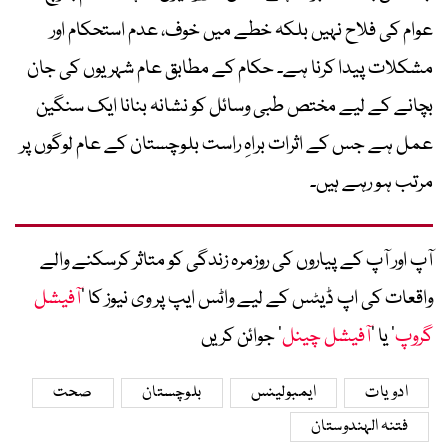
عوام کی فلاح نہیں بلکہ خطے میں خوف، عدم استحکام اور
مشکلات پیدا کرنا ہے۔ حکام کے مطابق عام شہریوں کی جان
بچانے کے لیے مختص طبی وسائل کو نشانہ بنانا ایک سنگین
عمل ہے جس کے اثرات براہِ راست بلوچستان کے عام لوگوں پر
مرتب ہو رہے ہیں۔
آپ اور آپ کے پیاروں کی روزمرہ زندگی کو متاثر کرسکنے والے
واقعات کی اپ ڈیٹس کے لیے واٹس ایپ پر وی نیوز کا ’
آفیشل
گروپ
‘ یا ’
آفیشل چینل
‘ جوائن کریں
ادویات
ایمبولینس
بلوچستان
صحت
فتنہ الہندوستان