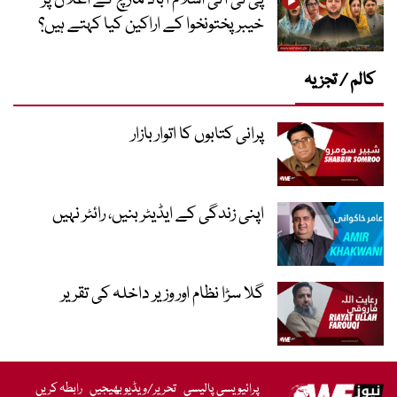
خیبر پختونخوا کے اراکین کیا کہتے ہیں؟
کالم / تجزیہ
پرانی کتابوں کا اتوار بازار
اپنی زندگی کے ایڈیٹر بنیں، رائٹر نہیں
گلا سڑا نظام اور وزیر داخلہ کی تقریر
پرائیویسی پالیسی
تحریر/ویڈیو بھیجیں
رابطہ کریں