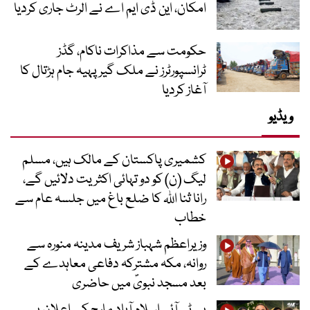
امکان، این ڈی ایم اے نے الرٹ جاری کردیا
حکومت سے مذاکرات ناکام، گڈز
ٹرانسپورٹرز نے ملک گیر پہیہ جام ہڑتال کا
آغاز کردیا
ویڈیو
کشمیری پاکستان کے مالک ہیں، مسلم
لیگ (ن) کو دو تہائی اکثریت دلائیں گے،
رانا ثنا اللہ کا ضلع باغ میں جلسہ عام سے
خطاب
وزیراعظم شہباز شریف مدینہ منورہ سے
روانہ، مکہ مشترکہ دفاعی معاہدے کے
بعد مسجد نبویؐ میں حاضری
پی ٹی آئی اسلام آباد مارچ کے اعلان پر