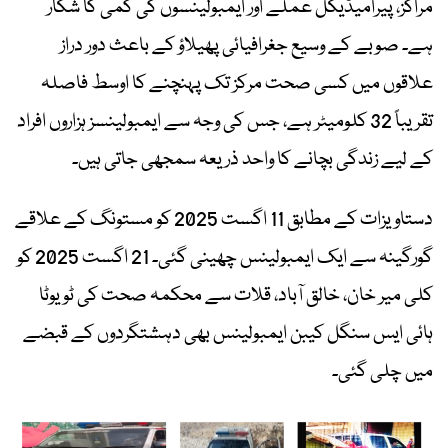
مراکز، پیرامیڈیکل عملے اور ایمبولینسوں کی کمی کا شکار
ہے۔ صوبے کے وسیع جغرافیائی پھیلاؤ کے باعث دور دراز
علاقوں میں کسی صحت مرکز تک پہنچنے کا اوسط فاصلہ
تقریباً 32 کلومیٹر ہے، جس کی وجہ سے ایمبولینسز ہزاروں افراد
کے لیے زندگی بچانے کا واحد ذریعہ سمجھی جاتی ہیں۔
دستاویزات کے مطابق 11 اگست 2025 کو مستونگ کے علاقے
گورگینہ سے ایک ایمبولینس چھینی گئی۔ 21 اگست 2025 کو
کلی میر خان، خالق آباد، قلات سے محکمہ صحت کی ٹویوٹا
ہائی ایس سنگل کیبن ایمبولینس بھی دہشتگردوں کے قبضے
میں چلی گئی۔