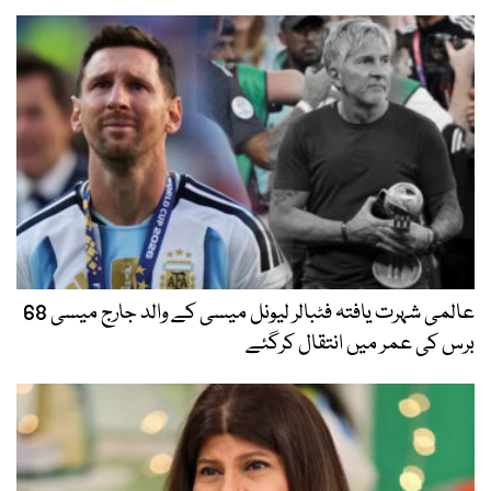
عالمی شہرت یافتہ فٹبالر لیونل میسی کے والد جارج میسی 68
برس کی عمر میں انتقال کرگئے