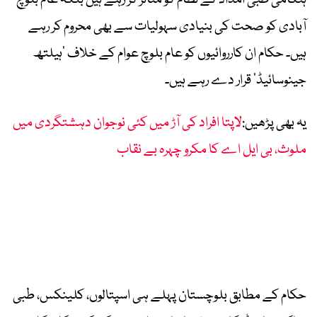
ہنگامی طبی امداد کے نظام کو متاثر کر رہے ہیں بلکہ عام بلوچ
آبادی کو صحت کی بنیادی سہولیات سے بھی محروم کر رہے
ہیں۔ حکام ان کارروائیوں کو عام بلوچ عوام کے خلاف ’ہیلتھ
جینوسائیڈ‘ قرار دے رہے ہیں۔
یہ بھی پڑھیں:
لاپتا افراد کی آڑ میں کئی نوجوان دہشتگردی میں
ملوث، بی ایل اے کا مکرو چہرہ بے نقاب
حکام کے مطابق بلوچستان پہلے ہی اسپتالوں، کلینکس، طبی