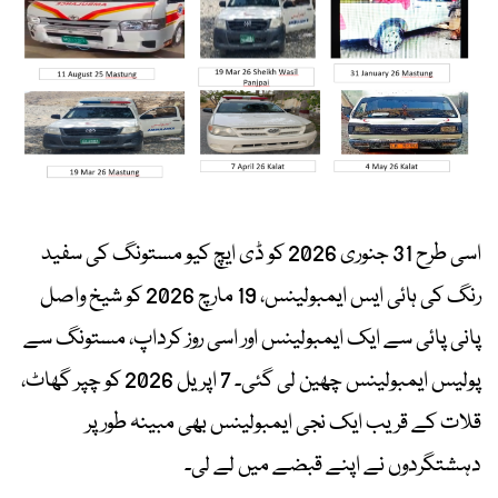
اسی طرح 31 جنوری 2026 کو ڈی ایچ کیو مستونگ کی سفید
رنگ کی ہائی ایس ایمبولینس، 19 مارچ 2026 کو شیخ واصل
پانی پائی سے ایک ایمبولینس اور اسی روز کرداپ، مستونگ سے
پولیس ایمبولینس چھین لی گئی۔ 7 اپریل 2026 کو چپر گھاٹ،
قلات کے قریب ایک نجی ایمبولینس بھی مبینہ طور پر
دہشتگردوں نے اپنے قبضے میں لے لی۔