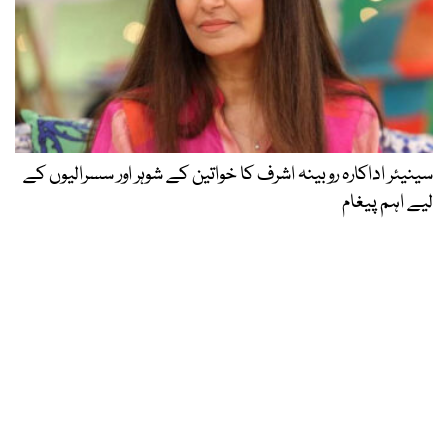
سینیئر اداکارہ روبینہ اشرف کا خواتین کے شوہر اور سسرالیوں کے
لیے اہم پیغام