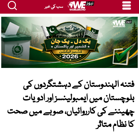
سب کی خبر
فتنہ الہندوستان کے دہشتگردوں کی
بلوچستان میں ایمبولینسز اور ادویات
چھیننے کی کارروائیاں، صوبے میں صحت
کا نظام متاثر