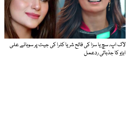
لاک اپ، سچ یا سزا کی فاتح شریا کلرا کی جیت پر سوہائے علی
ابڑو کا جذباتی ردعمل