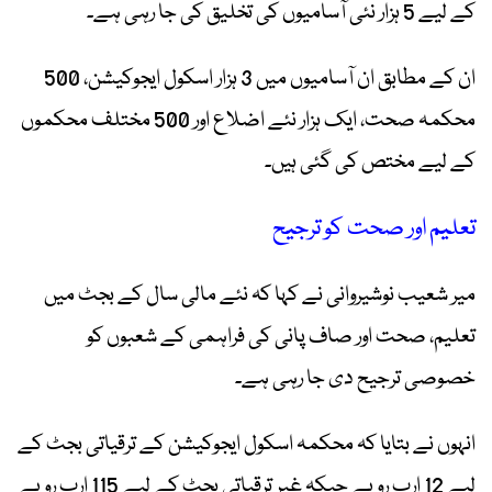
کے لیے 5 ہزار نئی آسامیوں کی تخلیق کی جا رہی ہے۔
ان کے مطابق ان آسامیوں میں 3 ہزار اسکول ایجوکیشن، 500
محکمہ صحت، ایک ہزار نئے اضلاع اور 500 مختلف محکموں
کے لیے مختص کی گئی ہیں۔
تعلیم اور صحت کو ترجیح
میر شعیب نوشیروانی نے کہا کہ نئے مالی سال کے بجٹ میں
تعلیم، صحت اور صاف پانی کی فراہمی کے شعبوں کو
خصوصی ترجیح دی جا رہی ہے۔
انہوں نے بتایا کہ محکمہ اسکول ایجوکیشن کے ترقیاتی بجٹ کے
لیے 12 ارب روپے جبکہ غیر ترقیاتی بجٹ کے لیے 115 ارب روپے