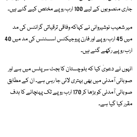
جاری منصوبوں کے لیے 100 ارب روپے مختص کیے گئے ہیں۔
میر شعیب نوشیروانی نے کہاکہ وفاقی ترقیاتی گرانٹس کی مد
میں 45 ارب روپے اور فارن پروجیکٹس اسسٹنس کی مد میں 40
ارب روپے رکھے گئے ہیں۔
انہوں نے دعویٰ کیا کہ بلوچستان کا بجٹ سرپلس میں ہے اور
صوبائی آمدنی میں بھی بہتری لائی جا رہی ہے۔ ان کے مطابق
صوبائی آمدنی کو بڑھا کر 170 ارب روپے تک پہنچانے کا ہدف
مقرر کیا گیا ہے۔