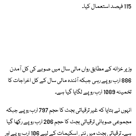
115 فیصد استعمال کیا۔
وزیر خزانہ کے مطابق رواں مالی سال میں صوبے کی کل آمدن
886 ارب روپے رہی جبکہ آئندہ مالی سال کے کل اخراجات کا
تخمینہ 1089 ارب روپے لگایا گیا ہے۔
انہوں نے بتایا کہ غیر ترقیاتی بجٹ کا حجم 797 ارب روپے جبکہ
مجموعی صوبائی ترقیاتی بجٹ کا حجم 206 ارب روپے رکھا گیا
ہے۔ ترقیاتی بجٹ میں نئی اسکیمات کے لیے 106 ارب روپے اور