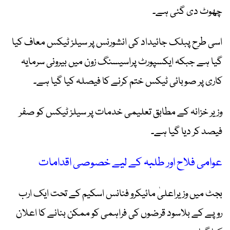
چھوٹ دی گئی ہے۔
اسی طرح پبلک جائیداد کی انشورنس پر سیلز ٹیکس معاف کیا
گیا ہے جبکہ ایکسپورٹ پراسیسنگ زون میں بیرونی سرمایہ
کاری پر صوبائی ٹیکس ختم کرنے کا فیصلہ کیا گیا ہے۔
وزیر خزانہ کے مطابق تعلیمی خدمات پر سیلز ٹیکس کو صفر
فیصد کر دیا گیا ہے۔
عوامی فلاح اور طلبہ کے لیے خصوصی اقدامات
بجٹ میں وزیراعلیٰ مائیکرو فنانس اسکیم کے تحت ایک ارب
روپے کے بلاسود قرضوں کی فراہمی کو ممکن بنانے کا اعلان