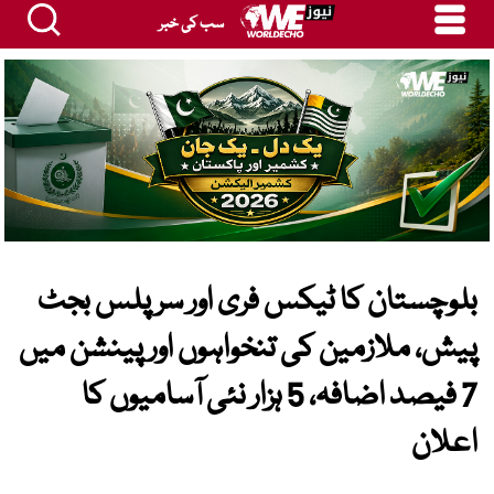
سب کی خبر
بلوچستان کا ٹیکس فری اور سرپلس بجٹ
پیش، ملازمین کی تنخواہوں اور پینشن میں
7 فیصد اضافہ، 5 ہزار نئی آسامیوں کا
اعلان