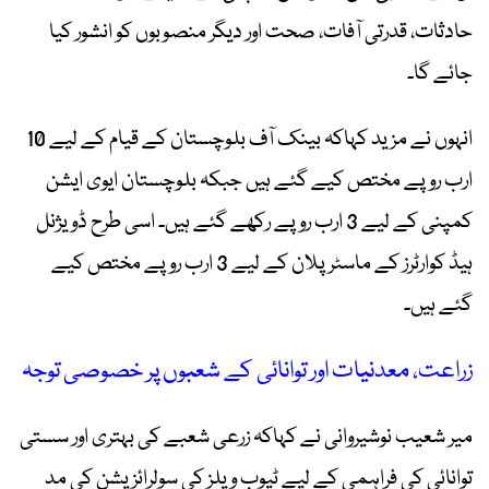
حادثات، قدرتی آفات، صحت اور دیگر منصوبوں کو انشور کیا
جائے گا۔
انہوں نے مزید کہاکہ بینک آف بلوچستان کے قیام کے لیے 10
ارب روپے مختص کیے گئے ہیں جبکہ بلوچستان ایوی ایشن
کمپنی کے لیے 3 ارب روپے رکھے گئے ہیں۔ اسی طرح ڈویژنل
ہیڈ کوارٹرز کے ماسٹر پلان کے لیے 3 ارب روپے مختص کیے
گئے ہیں۔
زراعت، معدنیات اور توانائی کے شعبوں پر خصوصی توجہ
میر شعیب نوشیروانی نے کہاکہ زرعی شعبے کی بہتری اور سستی
توانائی کی فراہمی کے لیے ٹیوب ویلز کی سولرائزیشن کی مد