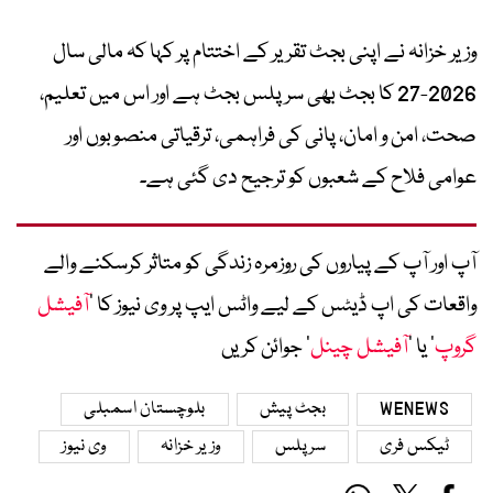
وزیر خزانہ نے اپنی بجٹ تقریر کے اختتام پر کہا کہ مالی سال
2026-27 کا بجٹ بھی سرپلس بجٹ ہے اور اس میں تعلیم،
صحت، امن و امان، پانی کی فراہمی، ترقیاتی منصوبوں اور
عوامی فلاح کے شعبوں کو ترجیح دی گئی ہے۔
آپ اور آپ کے پیاروں کی روزمرہ زندگی کو متاثر کرسکنے والے
واقعات کی اپ ڈیٹس کے لیے واٹس ایپ پر وی نیوز کا ’
آفیشل
گروپ
‘ یا ’
آفیشل چینل
‘ جوائن کریں
WENEWS
بجٹ پیش
بلوچستان اسمبلی
ٹیکس فری
سرپلس
وزیر خزانہ
وی نیوز