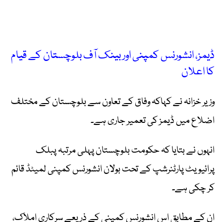
ڈیمز، انشورنس کمپنی اور بینک آف بلوچستان کے قیام
کا اعلان
وزیر خزانہ نے کہاکہ وفاق کے تعاون سے بلوچستان کے مختلف
اضلاع میں ڈیمز کی تعمیر جاری ہے۔
انہوں نے بتایا کہ حکومت بلوچستان پہلی مرتبہ پبلک
پرائیویٹ پارٹنرشپ کے تحت بولان انشورنس کمپنی لمیٹڈ قائم
کر چکی ہے۔
ان کے مطابق اس انشورنس کمپنی کے ذریعے سرکاری املاک،