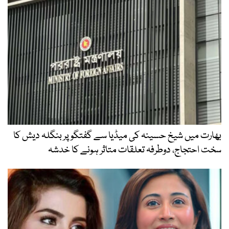
بھارت میں شیخ حسینہ کی میڈیا سے گفتگو پر بنگلہ دیش کا
سخت احتجاج، دوطرفہ تعلقات متاثر ہونے کا خدشہ