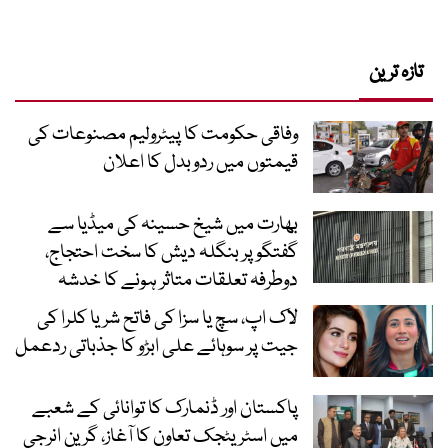
تازہ ترین
وفاقی حکومت کا پیٹرولیم مصنوعات کی
قیمتوں میں ردوبدل کا اعلان
بھارت میں شیخ حسینہ کی میڈیا سے
گفتگو پر بنگلہ دیش کا سخت احتجاج،
دوطرفہ تعلقات متاثر ہونے کا خدشہ
لاک اپ، سچ یا سزا کی فاتح شریا کلرا کی
جیت پر سوہائے علی ابڑو کا جذباتی ردعمل
پاکستان اور ڈنمارک کا توانائی کے شعبے
میں اسٹریٹجک تعاون کا آغاز، گرین انرجی