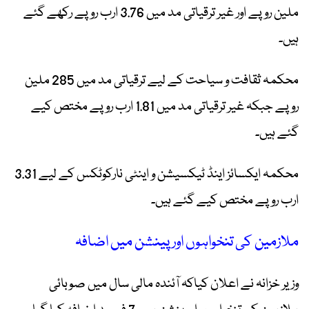
ملین روپے اور غیر ترقیاتی مد میں 3.76 ارب روپے رکھے گئے
ہیں۔
محکمہ ثقافت و سیاحت کے لیے ترقیاتی مد میں 285 ملین
روپے جبکہ غیر ترقیاتی مد میں 1.81 ارب روپے مختص کیے
گئے ہیں۔
محکمہ ایکسائز اینڈ ٹیکسیشن و اینٹی نارکوٹکس کے لیے 3.31
ارب روپے مختص کیے گئے ہیں۔
ملازمین کی تنخواہوں اور پینشن میں اضافہ
وزیر خزانہ نے اعلان کیاکہ آئندہ مالی سال میں صوبائی