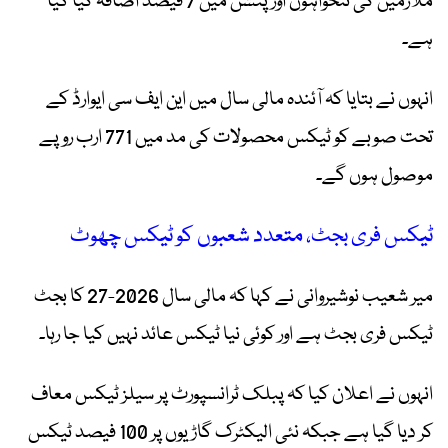
ملازمین کی تنخواہوں اور پنشن میں 7 فیصد اضافہ کیا گیا
ہے۔
انہوں نے بتایا کہ آئندہ مالی سال میں این ایف سی ایوارڈ کے
تحت صوبے کو ٹیکس محصولات کی مد میں 771 ارب روپے
موصول ہوں گے۔
ٹیکس فری بجٹ، متعدد شعبوں کو ٹیکس چھوٹ
میر شعیب نوشیروانی نے کہا کہ مالی سال 2026-27 کا بجٹ
ٹیکس فری بجٹ ہے اور کوئی نیا ٹیکس عائد نہیں کیا جا رہا۔
انہوں نے اعلان کیا کہ پبلک ٹرانسپورٹ پر سیلز ٹیکس معاف
کر دیا گیا ہے جبکہ نئی الیکٹرک گاڑیوں پر 100 فیصد ٹیکس