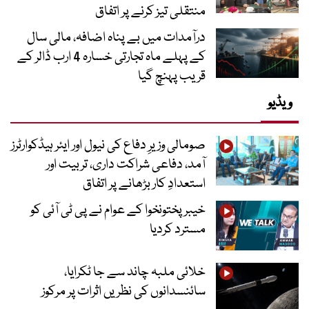
منتقلی تیز کرنے پر اتفاق
درآمدات میں بے پناہ اضافہ، مالی سال
کے پہلے ماہ تجارتی خسارہ 4 ارب ڈالر کے
قریب پہنچ گیا
ویڈیو
صومالی وزیرِ دفاع کی نیول اور ایئر ہیڈکوارٹرز
آمد، دفاعی شراکت داری، تربیت اور
استعدادِ کار بڑھانے پر اتفاق
خیبرپختونخوا کے عوام نے پی ٹی آئی کو
مسترد کردیا
خلائی ملبہ چاند سے جا ٹکرایا،
سائنسدانوں کی نظریں اثرات پر مرکوز