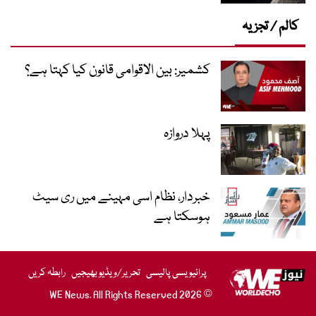
کالم / تجزیہ
کشمیر: بین الاقوامی قانون کیا کہتا ہے؟
پہلا دروازہ
خبردار، نظام اسی مہینے میں ری سیٹ
ہوسکتا ہے
پرائیویسی پالیسی
تحریر/ویڈیو بھیجیں
رابطہ کریں
© 2026 WE News. All Rights Reserved