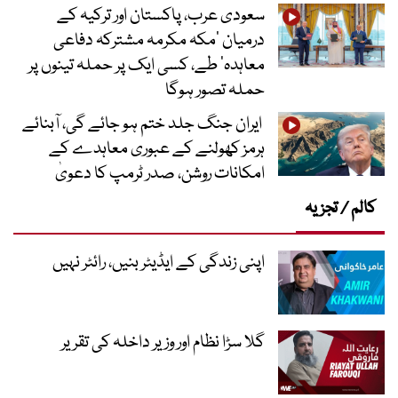
سعودی عرب، پاکستان اور ترکیہ کے
درمیان ’مکہ مکرمہ مشترکہ دفاعی
معاہدہ‘ طے، کسی ایک پر حملہ تینوں پر
حملہ تصور ہوگا
ایران جنگ جلد ختم ہو جائے گی، آبنائے
ہرمز کھولنے کے عبوری معاہدے کے
امکانات روشن، صدر ٹرمپ کا دعویٰ
کالم / تجزیہ
اپنی زندگی کے ایڈیٹر بنیں، رائٹر نہیں
گلا سڑا نظام اور وزیر داخلہ کی تقریر