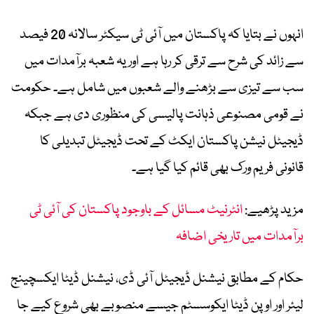
انہوں نے بتایا کہ پاکستان میں آئی ٹی سیکٹر سالانہ 20 فیصد
سے زائد کی شرح سے ترقی کر رہا ہے اور یہ شعبہ برآمدات میں
سب سے تیزی سے بڑھنے والے شعبوں میں شامل ہے۔ حکومت
نے قومی مصنوعی ذہانت پالیسی کی منظوری دی ہے جبکہ
ڈیجیٹل نیشن پاکستان ایکٹ کے تحت ڈیجیٹل تبدیلی کا
قانونی فریم ورک بھی قائم کیا گیا ہے۔
مزید پڑھیے:
انٹرنیٹ مسائل کے باوجود پاکستان کی آئی ٹی
برآمدات میں تاریخی اضافہ
حکام کے مطابق نیشنل ڈیجیٹل آئی ڈی، نیشنل ڈیٹا ایکسچینج
لیئر اور اوپن ڈیٹا ایکوسسٹم جیسے منصوبے بھی شروع کیے جا