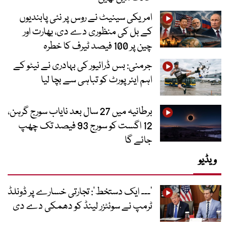
امریکی سینیٹ نے روس پر نئی پابندیوں
کے بل کی منظوری دے دی، بھارت اور
چین پر 100 فیصد ٹیرف کا خطرہ
جرمنی: بس ڈرائیور کی بہادری نے نیٹو کے
اہم ایئرپورٹ کو تباہی سے بچا لیا
برطانیہ میں 27 سال بعد نایاب سورج گرہن،
12 اگست کو سورج 93 فیصد تک چھپ
جائے گا
ویڈیو
’۔۔۔ ایک دستخط‘: تجارتی خسارے پر ڈونلڈ
ٹرمپ نے سوئٹزر لینڈ کو دھمکی دے دی