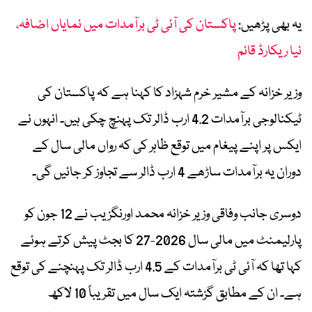
یہ بھی پڑھیں:
پاکستان کی آئی ٹی برآمدات میں نمایاں اضافہ،
نیا ریکارڈ قائم
وزیر خزانہ کے مشیر خرم شہزاد کا کہنا ہے کہ پاکستان کی
ٹیکنالوجی برآمدات 4.2 ارب ڈالر تک پہنچ چکی ہیں۔ انہوں نے
ایکس پر اپنے پیغام میں توقع ظاہر کی کہ رواں مالی سال کے
دوران یہ برآمدات ساڑھے 4 ارب ڈالر سے تجاوز کر جائیں گی۔
دوسری جانب وفاقی وزیر خزانہ محمد اورنگزیب نے 12 جون کو
پارلیمنٹ میں مالی سال 2026-27 کا بجٹ پیش کرتے ہوئے
کہا تھا کہ آئی ٹی برآمدات کے 4.5 ارب ڈالر تک پہنچنے کی توقع
ہے۔ ان کے مطابق گزشتہ ایک سال میں تقریباً 10 لاکھ