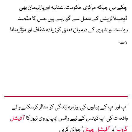
چکے ہیں جبکہ مرکزی حکومت، عدلیہ اور پارلیمان بھی
ڈیجیٹلائزیشن کے عمل سے گزر رہے ہیں جس کا مقصد
ریاست اور شہری کے درمیان تعلق کو زیادہ شفاف اور مؤثر بنانا
ہے۔
آپ اور آپ کے پیاروں کی روزمرہ زندگی کو متاثر کرسکنے والے
واقعات کی اپ ڈیٹس کے لیے واٹس ایپ پر وی نیوز کا ’
آفیشل
گروپ
‘ یا ’
آفیشل چینل
‘ جوائن کریں