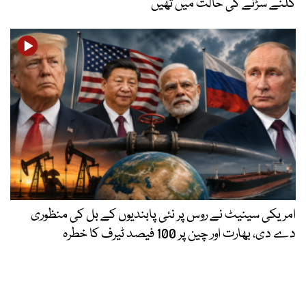
گلنے سڑنے کی حالت میں تھیں
امریکی سینیٹ نے روس پر نئی پابندیوں کے بل کی منظوری
دے دی، بھارت اور چین پر 100 فیصد ٹیرف کا خطرہ