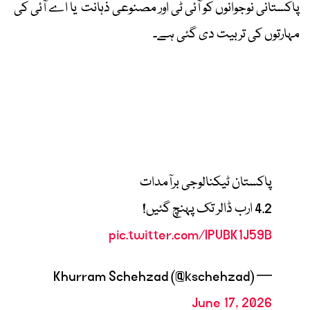
پاکستانی نوجوانوں کو آئی ٹی اور مصنوعی ذہانت یا اے آئی کی
مہارتوں کی تربیت دی گئی ہے۔
پاکستان ٹیکنالوجی برآمدات
​4.2 ارب ڈالر تک پہنچ گئیں!
pic.twitter.com/lPVBK1J59B
— Khurram Schehzad (@kschehzad)
June 17, 2026