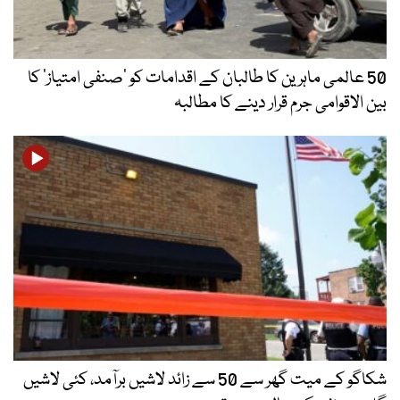
50 عالمی ماہرین کا طالبان کے اقدامات کو ’صنفی امتیاز‘ کا
بین الاقوامی جرم قرار دینے کا مطالبہ
شکاگو کے میت گھر سے 50 سے زائد لاشیں برآمد، کئی لاشیں