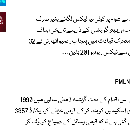
 عوام پر کوئی نیا ٹیکس لگائے بغیر صرف
اور بہتر گورننس کے ذریعے تاریخی اہداف
حاصل کیے ہیں۔ وزیر اعلیٰ پنجاب کی متحرک قیادت میں پنجاب ریونیو اتھارٹی نے 32
کس ریونیو 201 بلین…
پنجاب کی تاریخ میں پہلی بار کیے جانے والے اس اقدام کے تحت گزشتہ ڈھائی سالوں میں 1990
کی دہائی سے التوا کا شکار 12786 غیر ضروری اسکیموں کو بند کر کے قومی خزانے کو ریکارڈ 3857
کی گئی ہے تاکہ قومی وسائل کے ضیاع کو روک کر