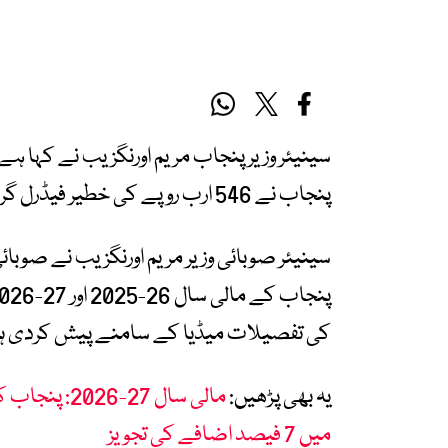
سینیئر وزیر پنجاب مریم اورنگزیب نے کہا ہے
پنجاب نے 546 ارب روپے کی خطیر فیڈرل گرانٹ دے کر ایک بڑی قربانی دی ہے۔
سینیئر صوبائی وزیر مریم اورنگزیب نے صوبائ
کی تفصیلات میڈیا کے سامنے پیش کردی ہ
یہ بھی پڑھیں:
میں 7 فیصد اضافے کی تجویز