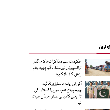
زہ ترین
حکومت سے مذاکرات ناکام، گڈز
ٹرانسپورٹرز نے ملک گیر پہیہ جام
ہڑتال کا آغاز کردیا
آئی ٹی ایف ماسٹرز ورلڈ ٹیم
چیمپیئن شپ میں پاکستان کی
تاریخی کامیابی، سلور میڈل جیت
لیا