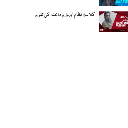
گلا سڑا نظام اور وزیر داخلہ کی تقریر