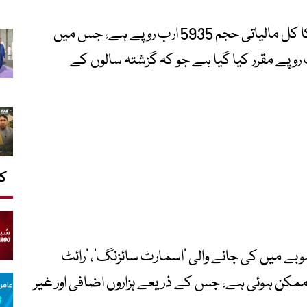
پریس کانفرنس میں بتایا گیا ہے کہ پنجاب کا کل مالیاتی حجم 5935 ارب روپے ہے، جس میں
 26-2025 کا کرنٹ بجٹ 1096 ارب روپے مقرر کیا گیا ہے جو کہ گزشتہ سالوں کے
کا
ے میں کی جانے والی ‘اسمارٹ سائزنگ’، ‘رائٹ
 ممکن ہوئی ہے، جس کے ذریعے ہزاروں اضافی اور غیر