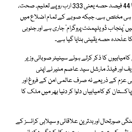
مریم اورنگزیب کے مطابق کل ترقیاتی بجٹ کا 44 فیصد حصہ یعنی 333 ارب روپے تعلیم، صحت،
یے ہی مختص ہے، جبکہ صوبے کے تمام اضلاع میں
 اصول کے تحت 66 شہروں میں ‘پنجاب ڈویلپمنٹ پروگرام’ جاری ہے اور جنوبی
امیابیوں کا ذکر کرتے ہوئے سینیئر صوبائی وزیر
یف اور فیلڈ مارشل سید عاصم منیر نے اپنی
می عزم کے ذریعے نہ صرف عالمی امن کے فروغ اور
 پاکستان کو کامیابیاں دلوا کر دنیا بھر میں ملک کا
جنگی صورتحال اور بدترین علاقائی و سیلابی کرائسز کے