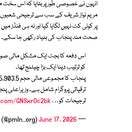
انہوں نے خصوصی طور پر بتایا کہ اس سخت ما
مریم نواز شریف کے سب سے ترجیحی شعبوں
پر کوئی کٹ نہیں لگایا گیا اور نہ ہی فنڈز 
صحت مند پنجاب کی بنیاد رکھی جا سکے۔
اس دفعہ کا بجٹ ایک مشکل مالی صورتحال 
کو ترتیب دینا ایک بڑا چیلنج تھا۔
ترقیاتی پروگرام شامل ہے۔ وزیراعلیٰ پ
ترجیحات کو…
r.com/GNSxrOc2bk
June 17, 2026
— PMLN (@pmln_org)