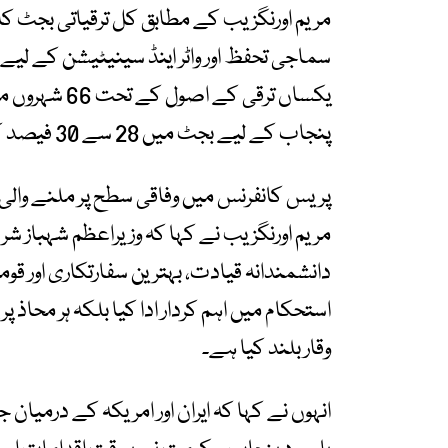
سماجی تحفظ اور واٹر اینڈ سینیٹیشن کے ل
یکساں ترقی کے
پنجاب کے لیے بجٹ میں 28 سے 30 فیصد کا علٰحدہ حصہ یقینی بنایا گیا ہے۔
پریس کانفرنس میں وفاقی سطح پر ملنے والی ک
مریم اورنگزیب نے کہا کہ وزیراعظم شہباز شر
دانشمندانہ قیادت، بہترین سفارتکاری اور قو
استحکام میں اہم کردار ادا کیا بلکہ ہر محاذ پر
وقار بلند کیا ہے۔
انہوں نے کہا کہ ایران اور امریکہ کے درمیان 