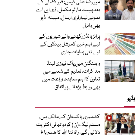
میر رضا علی کیس: قبر کشائی کے
بعد پوسٹ مارٹم مکمل، ڈی این اے
نمونے لیبارٹری ارسال، مبینہ آڈیو
بھی وائرل
پرائز بانڈز رکھنے والے شہریوں کے
لیے اہم خبر، کمرشل بینکوں کے
لیے نئی ہدایات جاری
ویلنگٹن میں پاک نیوزی لینڈ
مذاکرات، تعلیم کے شعبے میں
تعاون کا اہم معاہدہ، زراعت میں
بھی روابط بڑھانے پر اتفاق
ڈیو
کشمیری پاکستان کے مالک ہیں،
مسلم لیگ (ن) کو دو تہائی اکثریت
دلائیں گے، رانا ثنا اللہ کا ضلع باغ