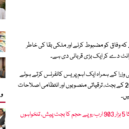
 کہ وفاق کو مضبوط کرنے اور ملکی بقا کی خاطر
ی وزرا کے ہمراہ ایک اہم پریس کانفرنس کرتے ہوئے
پنجاب کے مالی سال 26-2025 اور 27-2026 کے بجٹ، ترقیاتی منصوبوں اور انتظامی اصلاحات
وی
یں۔
مالی سال 27-2026: پنجاب کا 5 ہزار 903 ارب روپے حجم کا بجٹ پیش، تنخواہوں