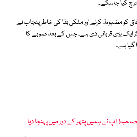
 خرچ کیا جاسکے۔
وفاق کو مضبوط کرنے اور ملکی بقا کی خاطر پنجاب نے
 کر ایک بڑی قربانی دی ہے، جس کے بعد صوبے کا