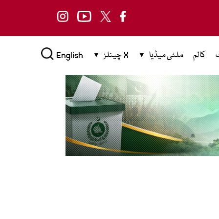
کالم
ملٹی میڈیا
X چینلز
English