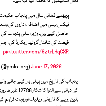
فعال اسکیموں کا خاتمہ کیا گیا ہے۔
پچھلے ڈھائی سال میں پنجاب حکومت نے
ٹیکس بیس میں اضافہ، اداروں کی وسعت 
فیصد کی شاندار گروتھ ریکارڈ کی، جس سے ٹی
pic.twitter.com/8ztrLHqCXR
June 17, 2026
— PMLN (@pmln_org)
بلین روپے کا تاریخی ریلیف اور بچت فراہم 