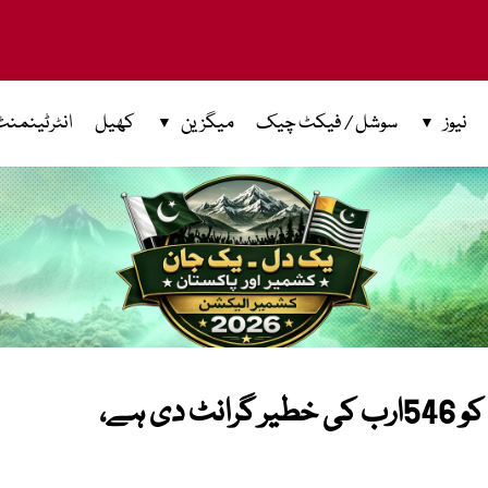
نیوز
سوشل / فیکٹ چیک
میگزین
کھیل
انٹرٹینمنٹ
ملکی بقا کی خاطر پنجاب نے وفاق کو 546ارب کی خطیر گرانٹ دی ہے،