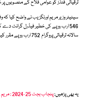
ترقیاتی فنڈز کو عوامی فلاح کے منصوبوں پر
سینیئر وزیر مریم اورنگزیب نے واضح کیا کہ 
546 ارب روپے کی خطیر فیڈرل گرانٹ دے
سالانہ ترقیاتی پروگرام 752 ارب روپے مقرر کیا گیا ہے۔
یہ بھی پڑھیں:
پنجاب بجٹ 25-2024 : مریم صاحبہ! آپ نے ہمیں پتھر کے دور میں پہنچا دیا