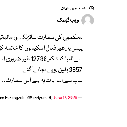
بدھ 17 جون 2026
ویب ڈیسک
محکموں کی سمارٹ سائزنگ اور مالیات
سے التوا کا شکار 86
3857 بلین روپے بچائے گئے۔
سب سے اہم بات یہ ہے اس سمارٹ…
June 17, 2026
— Marriyum Aurangzeb (@Marriyum_A)