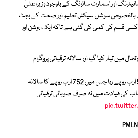
نیٹرنگ اور اسمارٹ سائزنگ کے باوجود وزیراعلیٰ
، بالخصوص سوشل سیکٹر، تعلیم اور صحت کے بجٹ
میں کسی قسم کی کمی کی گئی ہے تاکہ ایک روشن اور
میں تیار کیا گیا اور سالانہ ترقیاتی پروگرام
پنجاب کا مجموعی مالی حجم 5,903.5 ارب روپے رہا جس میں 752 ارب روپے کا سالانہ
نجاب کی قیادت میں نہ صرف صوبائی ترقیاتی
pic.twitte