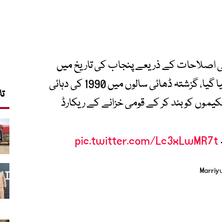
ی اصلاحات کے ذریعے پنجاب کی تاریخ میں
پہلی بار غیر فعال اسکیموں کا خاتمہ کیا گیا، گزشتہ ڈھائی سالوں میں 1990 کی دہائی
تا
127 غیر ضروری اسکیموں کو بند کر کے قومی خزانے کے ریکارڈ
pic.twitter.com/Lc3xLwMR7t