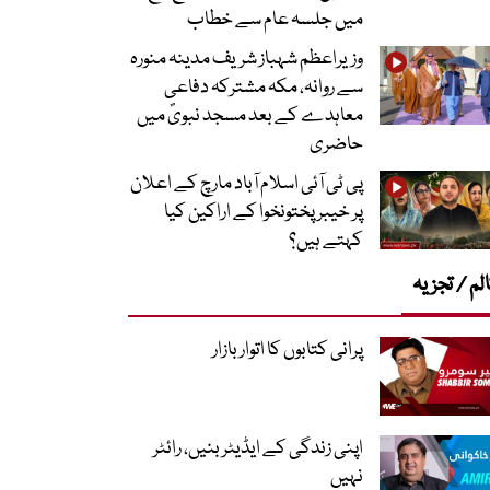
میں جلسہ عام سے خطاب
وزیراعظم شہباز شریف مدینہ منورہ
سے روانہ، مکہ مشترکہ دفاعی
معاہدے کے بعد مسجد نبویؐ میں
حاضری
پی ٹی آئی اسلام آباد مارچ کے اعلان
پر خیبر پختونخوا کے اراکین کیا
کہتے ہیں؟
لم / تجزیہ
پرانی کتابوں کا اتوار بازار
اپنی زندگی کے ایڈیٹر بنیں، رائٹر
نہیں