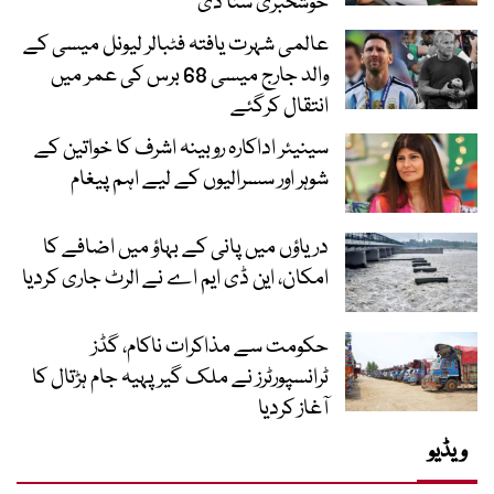
خوشخبری سنا دی
عالمی شہرت یافتہ فٹبالر لیونل میسی کے
والد جارج میسی 68 برس کی عمر میں
انتقال کرگئے
سینیئر اداکارہ روبینہ اشرف کا خواتین کے
شوہر اور سسرالیوں کے لیے اہم پیغام
دریاؤں میں پانی کے بہاؤ میں اضافے کا
امکان، این ڈی ایم اے نے الرٹ جاری کردیا
حکومت سے مذاکرات ناکام، گڈز
ٹرانسپورٹرز نے ملک گیر پہیہ جام ہڑتال کا
آغاز کردیا
ویڈیو