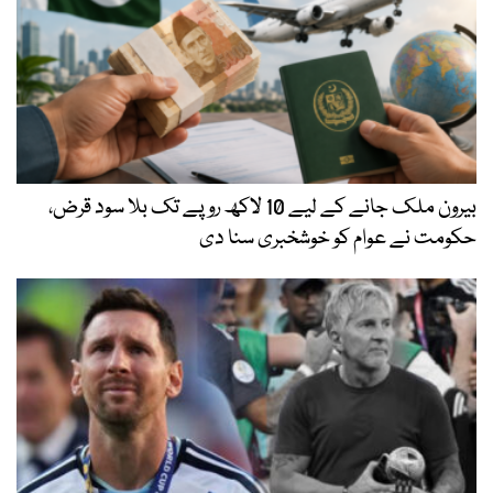
بیرون ملک جانے کے لیے 10 لاکھ روپے تک بلا سود قرض،
حکومت نے عوام کو خوشخبری سنا دی