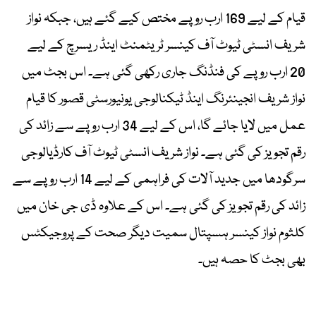
قیام کے لیے 169 ارب روپے مختص کیے گئے ہیں، جبکہ نواز
شریف انسٹی ٹیوٹ آف کینسر ٹریٹمنٹ اینڈ ریسرچ کے لیے
20 ارب روپے کی فنڈنگ جاری رکھی گئی ہے۔ اس بجٹ میں
نواز شریف انجینئرنگ اینڈ ٹیکنالوجی یونیورسٹی قصور کا قیام
عمل میں لایا جائے گا، اس کے لیے 34 ارب روپے سے زائد کی
رقم تجویز کی گئی ہے۔ نواز شریف انسٹی ٹیوٹ آف کارڈیالوجی
سرگودھا میں جدید آلات کی فراہمی کے لیے 14 ارب روپے سے
زائد کی رقم تجویز کی گئی ہے۔ اس کے علاوہ ڈی جی خان میں
کلثوم نواز کینسر ہسپتال سمیت دیگر صحت کے پروجیکٹس
بھی بجٹ کا حصہ ہیں۔