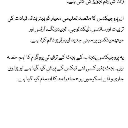
زائد کی رقم تجویز کی گئی ہے۔
ان پروجیکٹس کا مقصد تعلیمی معیار کو بہتر بنانا، قیادت کی
تربیت اور سائنس، ٹیکنالوجی، انجینئرنگ، آرٹس اور
میتھمیٹکس پر مبنی جدید لیبارٹریز قائم کرنا ہے۔
یہ پروجیکٹس پنجاب کے بجٹ کے ترقیاتی پروگرام کا اہم حصہ
ہیں۔ بجٹ بغیر کسی نئے ٹیکس کے پیش کیا گیا ہے اور ہزاروں
جاری و نئے اسکیموں پر عملدرآمد کا اہتمام کیا گیا ہے۔