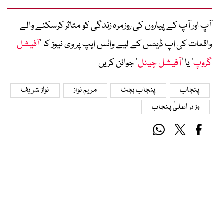
آپ اور آپ کے پیاروں کی روزمرہ زندگی کو متاثر کرسکنے والے
واقعات کی اپ ڈیٹس کے لیے واٹس ایپ پر وی نیوز کا ’
آفیشل
گروپ
‘ یا ’
آفیشل چینل
‘ جوائن کریں
پنجاب
پنجاب بجٹ
مریم نواز
نواز شریف
وزیر اعلیٰ پنجاب