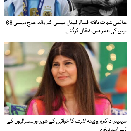
عالمی شہرت یافتہ فٹبالر لیونل میسی کے والد جارج میسی 68
برس کی عمر میں انتقال کرگئے
سینیئر اداکارہ روبینہ اشرف کا خواتین کے شوہر اور سسرالیوں کے
لیے اہم پیغام