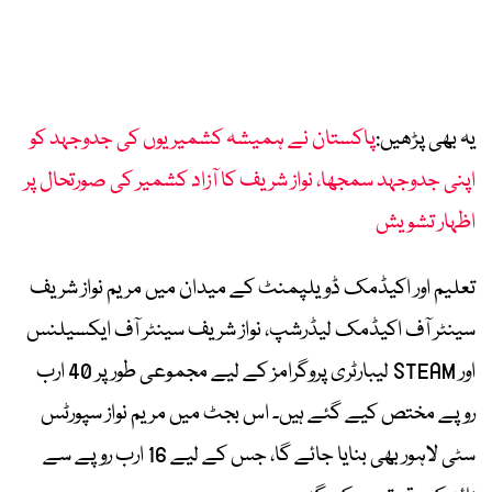
یہ بھی پڑھیں:
پاکستان نے ہمیشہ کشمیریوں کی جدوجہد کو
اپنی جدوجہد سمجھا، نواز شریف کا آزاد کشمیر کی صورتحال پر
اظہار تشویش
تعلیم اور اکیڈمک ڈویلپمنٹ کے میدان میں مریم نواز شریف
سینٹر آف اکیڈمک لیڈرشپ، نواز شریف سینٹر آف ایکسیلنس
اور STEAM لیبارٹری پروگرامز کے لیے مجموعی طور پر 40 ارب
روپے مختص کیے گئے ہیں۔ اس بجٹ میں مریم نواز سپورٹس
سٹی لاہور بھی بنایا جائے گا، جس کے لیے 16 ارب روپے سے