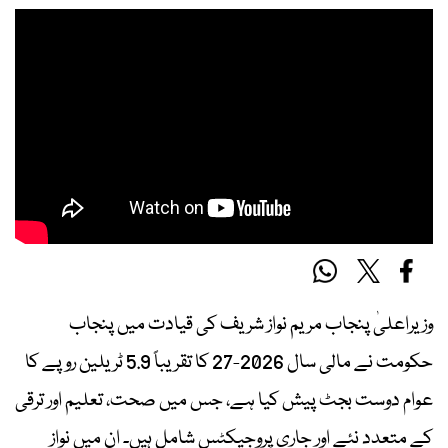
وزیراعلیٰ پنجاب مریم نواز شریف کی قیادت میں پنجاب
حکومت نے مالی سال 2026-27 کا تقریباً 5.9 ٹریلین روپے کا
عوام دوست بجٹ پیش کیا ہے، جس میں صحت، تعلیم اور ترقی
کے متعدد نئے اور جاری پروجیکٹس شامل ہیں۔ ان میں نواز