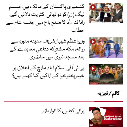
کشمیری پاکستان کے مالک ہیں، مسلم
لیگ (ن) کو دو تہائی اکثریت دلائیں گے،
رانا ثنا اللہ کا ضلع باغ میں جلسہ عام سے
خطاب
وزیراعظم شہباز شریف مدینہ منورہ سے
روانہ، مکہ مشترکہ دفاعی معاہدے کے
بعد مسجد نبویؐ میں حاضری
پی ٹی آئی اسلام آباد مارچ کے اعلان پر
خیبر پختونخوا کے اراکین کیا کہتے ہیں؟
کالم / تجزیہ
پرانی کتابوں کا اتوار بازار