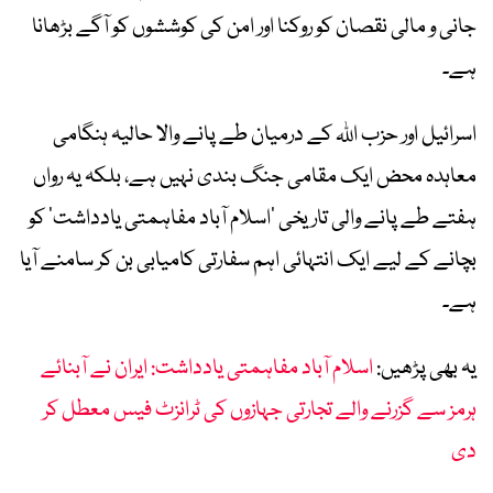
جانی و مالی نقصان کو روکنا اور امن کی کوششوں کو آگے بڑھانا
ہے۔
اسرائیل اور حزب اللہ کے درمیان طے پانے والا حالیہ ہنگامی
معاہدہ محض ایک مقامی جنگ بندی نہیں ہے، بلکہ یہ رواں
ہفتے طے پانے والی تاریخی ‘اسلام آباد مفاہمتی یادداشت’ کو
بچانے کے لیے ایک انتہائی اہم سفارتی کامیابی بن کر سامنے آیا
ہے۔
یہ بھی پڑھیں:
اسلام آباد مفاہمتی یادداشت: ایران نے آبنائے
ہرمز سے گزرنے والے تجارتی جہازوں کی ٹرانزٹ فیس معطل کر
دی