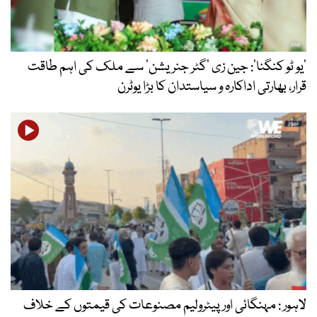
’یو ٹو کنگنا‘: جین زی ’گٹر جنریشن‘ سے ملک کی اہم طاقت
قرار، بھارتی اداکارہ و سیاستدان کا بڑا یوٹرن
لاہور : مہنگائی اور پیٹرولیم مصنوعات کی قیمتوں کے خلاف