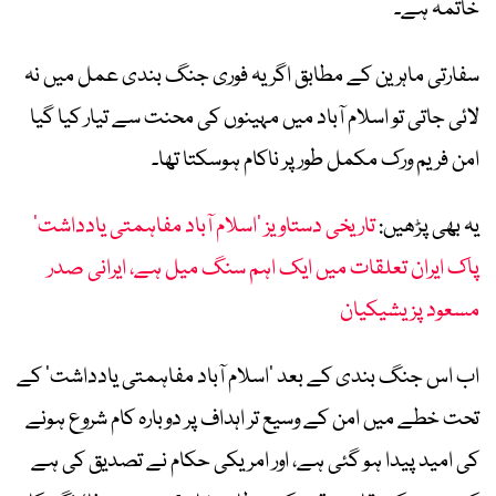
خاتمہ ہے۔
سفارتی ماہرین کے مطابق اگر یہ فوری جنگ بندی عمل میں نہ
لائی جاتی تو اسلام آباد میں مہینوں کی محنت سے تیار کیا گیا
امن فریم ورک مکمل طور پر ناکام ہوسکتا تھا۔
یہ بھی پڑھیں:
تاریخی دستاویز ’اسلام آباد مفاہمتی یادداشت‘
پاک ایران تعلقات میں ایک اہم سنگ میل ہے، ایرانی صدر
مسعود پزیشیکیان
اب اس جنگ بندی کے بعد ‘اسلام آباد مفاہمتی یادداشت’ کے
تحت خطے میں امن کے وسیع تر اہداف پر دوبارہ کام شروع ہونے
کی امید پیدا ہو گئی ہے، اور امریکی حکام نے تصدیق کی ہے