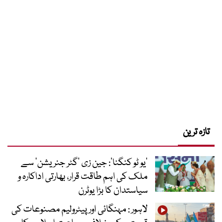
تازہ ترین
’یو ٹو کنگنا‘: جین زی ’گٹر جنریشن‘ سے
ملک کی اہم طاقت قرار، بھارتی اداکارہ و
سیاستدان کا بڑا یوٹرن
لاہور : مہنگائی اور پیٹرولیم مصنوعات کی