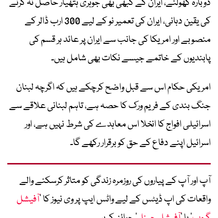
دوبارہ کھولنے، ایران کے کبھی بھی جوہری ہتھیار حاصل نہ کرنے
کی یقین دہانی، ایران کی تعمیر نو کے لیے 300 ارب ڈالر کے
منصوبے اور امریکا کی جانب سے ایران پر عائد ہر قسم کی
پابندیوں کے خاتمے جیسے نکات بھی شامل ہیں۔
امریکی حکام اس سے قبل واضح کرچکے ہیں کہ اگرچہ لبنان
جنگ بندی کے فریم ورک کا حصہ ہے، تاہم لبنانی علاقے سے
اسرائیلی افواج کا انخلا اس معاہدے کی شرط نہیں ہے، اور
اسرائیل اپنے دفاع کے حق کو برقرار رکھے گا۔
آپ اور آپ کے پیاروں کی روزمرہ زندگی کو متاثر کرسکنے والے
واقعات کی اپ ڈیٹس کے لیے واٹس ایپ پر وی نیوز کا ’
آفیشل