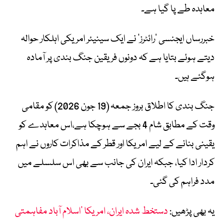
معاہدہ طے پا گیا ہے۔
خبررساں ایجنسی ‘رائٹرز’ نے ایک سینیئر امریکی اہلکار حوالہ
دیتے ہوئے بتایا ہے کہ دونوں فریقین جنگ بندی پر آمادہ
ہوگئے ہیں۔
جنگ بندی کا اطلاق بروز جمعہ (19 جون 2026) کو مقامی
وقت کے مطابق شام 4 بجے سے ہوچکا ہے،اس معاہدے کو
یقینی بنانے کے لیے امریکا اور قطر کے مذاکرات کاروں نے اہم
کردار ادا کیا، جبکہ ایران کی جانب سے بھی اس سلسلے میں
مدد فراہم کی گئی۔
یہ بھی پڑھیں:
دستخط شدہ ایران، امریکا ’اسلام آباد مفاہمتی