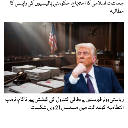
جماعت اسلامی کا احتجاج، حکومتی پالیسیوں کی واپسی کا
مطالبہ
ریاستی ووٹر فہرستوں پر وفاقی کنٹرول کی کوشش پھر ناکام، ٹرمپ
انتظامیہ کوعدالت میں مسلسل 21 ویں شکست