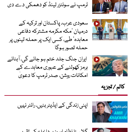
ٹرمپ نے سوئٹزر لینڈ کو دھمکی دے دی
سعودی عرب، پاکستان اور ترکیہ کے
درمیان ’مکہ مکرمہ مشترکہ دفاعی
معاہدہ‘ طے، کسی ایک پر حملہ تینوں پر
حملہ تصور ہوگا
ایران جنگ جلد ختم ہو جائے گی، آبنائے
ہرمز کھولنے کے عبوری معاہدے کے
امکانات روشن، صدر ٹرمپ کا دعویٰ
کالم / تجزیہ
اپنی زندگی کے ایڈیٹر بنیں، رائٹر نہیں
گلا سڑا نظام اور وزیر داخلہ کی تقریر