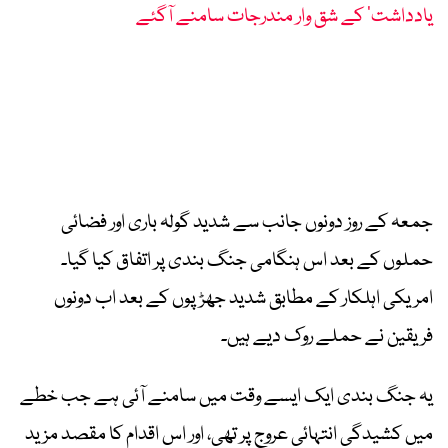
یادداشت‘ کے شق وار مندرجات سامنے آگئے
جمعہ کے روز دونوں جانب سے شدید گولہ باری اور فضائی
حملوں کے بعد اس ہنگامی جنگ بندی پر اتفاق کیا گیا۔
امریکی اہلکار کے مطابق شدید جھڑپوں کے بعد اب دونوں
فریقین نے حملے روک دیے ہیں۔
یہ جنگ بندی ایک ایسے وقت میں سامنے آئی ہے جب خطے
میں کشیدگی انتہائی عروج پر تھی، اور اس اقدام کا مقصد مزید