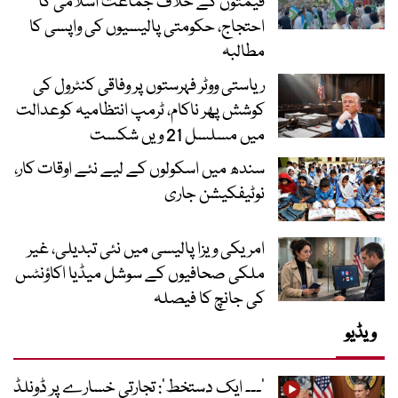
قیمتوں کے خلاف جماعت اسلامی کا
احتجاج، حکومتی پالیسیوں کی واپسی کا
مطالبہ
ریاستی ووٹر فہرستوں پر وفاقی کنٹرول کی
کوشش پھر ناکام، ٹرمپ انتظامیہ کوعدالت
میں مسلسل 21 ویں شکست
سندھ میں اسکولوں کے لیے نئے اوقات کار،
نوٹیفکیشن جاری
امریکی ویزا پالیسی میں نئی تبدیلی، غیر
ملکی صحافیوں کے سوشل میڈیا اکاؤنٹس
کی جانچ کا فیصلہ
ویڈیو
’۔۔۔ ایک دستخط‘: تجارتی خسارے پر ڈونلڈ