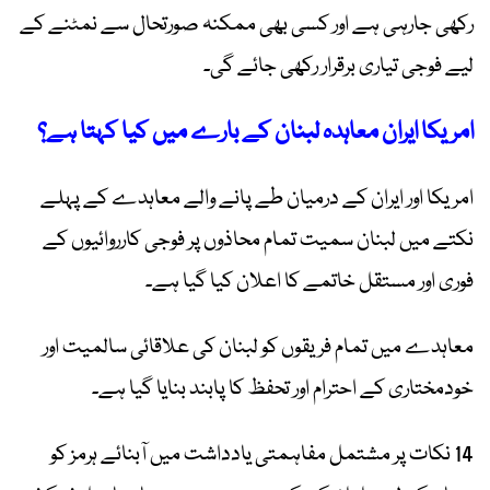
رکھی جارہی ہے اور کسی بھی ممکنہ صورتحال سے نمٹنے کے
لیے فوجی تیاری برقرار رکھی جائے گی۔
امریکا ایران معاہدہ لبنان کے بارے میں کیا کہتا ہے؟
امریکا اور ایران کے درمیان طے پانے والے معاہدے کے پہلے
نکتے میں لبنان سمیت تمام محاذوں پر فوجی کارروائیوں کے
فوری اور مستقل خاتمے کا اعلان کیا گیا ہے۔
معاہدے میں تمام فریقوں کو لبنان کی علاقائی سالمیت اور
خودمختاری کے احترام اور تحفظ کا پابند بنایا گیا ہے۔
14 نکات پر مشتمل مفاہمتی یادداشت میں آبنائے ہرمز کو