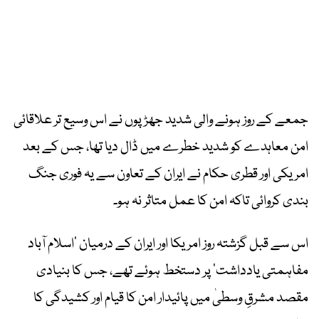
جمعے کے روز ہونے والی شدید جھڑپوں نے اس وسیع تر علاقائی
امن معاہدے کو شدید خطرے میں ڈال دیا تھا، جس کے بعد
امریکی اور قطری حکام نے ایران کے تعاون سے یہ فوری جنگ
بندی کروائی تاکہ امن کا عمل متاثر نہ ہو۔
اس سے قبل گزشتہ روز امریکا اور ایران کے درمیان ‘اسلام آباد
مفاہمتی یادداشت’ پر دستخط ہوئے تھے، جس کا بنیادی
مقصد مشرقِ وسطیٰ میں پائیدار امن کا قیام اور کشیدگی کا