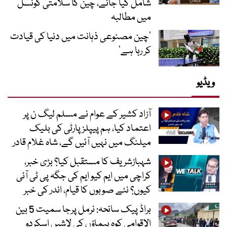
شامل کیا جائے، چین کا سلامتی کونسل
میں مطالبہ
’چین مصنوعی ذہانت میں دنیا کی قیادت
کر رہا ہے‘
ویڈیو
آزاد کشیر کے عوام نے مسلم لیگ ن پر
اعتماد کیا، ہم پیپلز پارٹی کی بلیک
میلنگ میں نہیں آئیں گے، شاہ غلام قادر
شہبازشریف کا مستقبل کیا؟ بڑی خبر،
کراچی میں ایم کیو ایم کی جگہ پی ٹی آئی
کیوں؟ نئے صوبوں کا قیام، اندر کی خبر
براڈ پیک سانحہ: نرمل پرجا سمیت 5 بین
الاقوامی کوہ پیماؤں کی لاشیں اسکردو