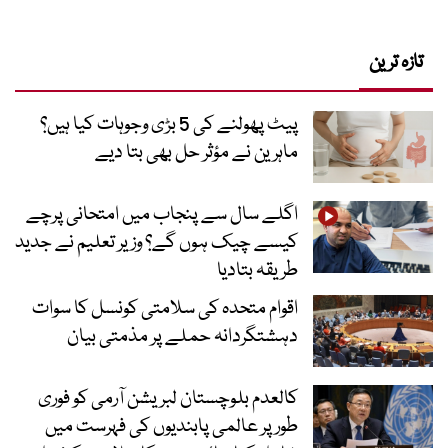
تازہ ترین
پیٹ پھولنے کی 5 بڑی وجوہات کیا ہیں؟
ماہرین نے مؤثر حل بھی بتا دیے
اگلے سال سے پنجاب میں امتحانی پرچے
کیسے چیک ہوں گے؟ وزیر تعلیم نے جدید
طریقہ بتادیا
اقوام متحدہ کی سلامتی کونسل کا سوات
دہشتگردانہ حملے پر مذمتی بیان
کالعدم بلوچستان لبریشن آرمی کو فوری
طور پر عالمی پابندیوں کی فہرست میں