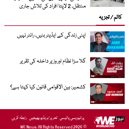
منتقل، 2 لاپتا افراد کی تلاش جاری
کالم / تجزیہ
اپنی زندگی کے ایڈیٹر بنیں، رائٹر نہیں
گلا سڑا نظام اور وزیر داخلہ کی تقریر
کشمیر: بین الاقوامی قانون کیا کہتا ہے؟
پرائیویسی پالیسی
تحریر/ویڈیو بھیجیں
رابطہ کریں
© 2026 WE News. All Rights Reserved