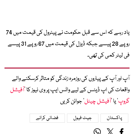
یاد رہے کہ اس سے قبل حکومت نے پیٹرول کی قیمت میں 74
روپے 28 پیسے جبکہ ڈیزل کی قیمت میں 67 روپے 31 پیسے
فی لیٹر کمی کی تھی۔
آپ اور آپ کے پیاروں کی روزمرہ زندگی کو متاثر کرسکنے والے
واقعات کی اپ ڈیٹس کے لیے واٹس ایپ پر وی نیوز کا ’
آفیشل
گروپ
‘ یا ’
آفیشل چینل
‘ جوائن کریں
پاکستان
جیٹ فیول
فضائی کرائے