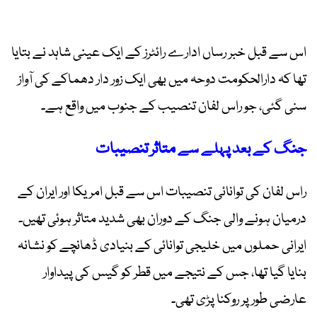
اس سے قبل خبر رساں ادارے رائٹرز کے ایک عینی شاہد نے بتایا
تھا کہ دارالحکومت دوحہ میں بھی ایک زور دار دھماکے کی آواز
سنی گئی، جو راس لفان تنصیب کے جنوب میں واقع ہے۔
جنگ کے بعد پہلے سے متاثر تنصیبات
راس لفان کی توانائی تنصیبات اس سے قبل امریکا اور ایران کے
درمیان ہونے والی جنگ کے دوران بھی شدید متاثر ہوئی تھیں۔
ایرانی حملوں میں خلیجی توانائی کے بنیادی ڈھانچے کو نشانہ
بنایا گیا تھا، جس کے نتیجے میں قطر کو گیس کی پیداوار
عارضی طور پر روکنا پڑی تھی۔