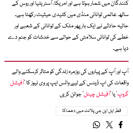
کنندگان میں شمار ہوتا ہے اور امریکا، آسٹریلیا اور روس کے
ساتھ عالمی توانائی منڈی میں کلیدی حیثیت رکھتا ہے۔
حالیہ حادثے نے ایک بار پھر ملک کے توانائی کے شعبے اور
خطے کی توانائی سلامتی کے حوالے سے خدشات کو جنم دے
دیا ہے۔
آپ اور آپ کے پیاروں کی روزمرہ زندگی کو متاثر کرسکنے والے
واقعات کی اپ ڈیٹس کے لیے واٹس ایپ پر وی نیوز کا ’
آفیشل
گروپ
‘ یا ’
آفیشل چینل
‘ جوائن کریں
قطر ایل این جی پلانٹ میں دھماکا