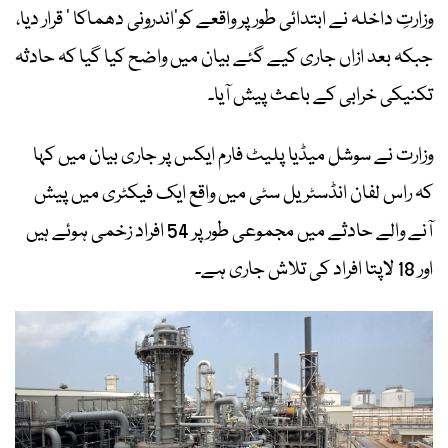
وزارتِ داخلہ نے ابتدائی طور پر واقعے کو’اندرونی دھماکا ‘ قرار دیا،
جبکہ بعد ازاں جاری کیے گئے بیان میں واضح کیا گیا کہ حادثہ
تکنیکی خرابی کے باعث پیش آیا۔
وزارت نے سوشل میڈیا پلیٹ فارم ایکس پر جاری بیان میں کہا
کہ راس لفان انڈسٹریل سٹی میں واقع ایک فیکٹری میں پیش
آنے والے حادثے میں مجموعی طور پر 54 افراد زخمی ہوئے ہیں
اور 18 لاپتا افراد کی تلاش جاری ہے۔