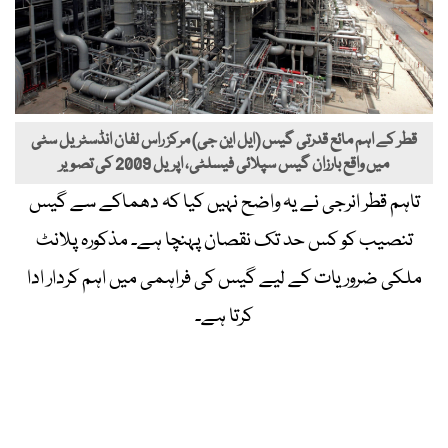
قطر کے اہم مائع قدرتی گیس (ایل این جی) مرکز راس لفان انڈسٹریل سٹی
میں واقع بارزان گیس سپلائی فیسلٹی، اپریل 2009 کی تصویر
تاہم قطر انرجی نے یہ واضح نہیں کیا کہ دھماکے سے گیس
تنصیب کو کس حد تک نقصان پہنچا ہے۔ مذکورہ پلانٹ
ملکی ضروریات کے لیے گیس کی فراہمی میں اہم کردار ادا
کرتا ہے۔