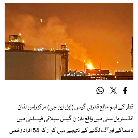
قطر کے اہم مائع قدرتی گیس (ایل این جی) مرکز راس لفان
انڈسٹریل سٹی میں واقع بارزان گیس سپلائی فیسلٹی میں
دھماکے اور آگ لگنے کے نتیجے میں کم از کم 54 افراد زخمی