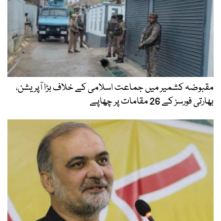
مقبوضہ کشمیر میں جماعت اسلامی کے خلاف بڑا آپریشن،
بھارتی فورسز کے 26 مقامات پر چھاپے