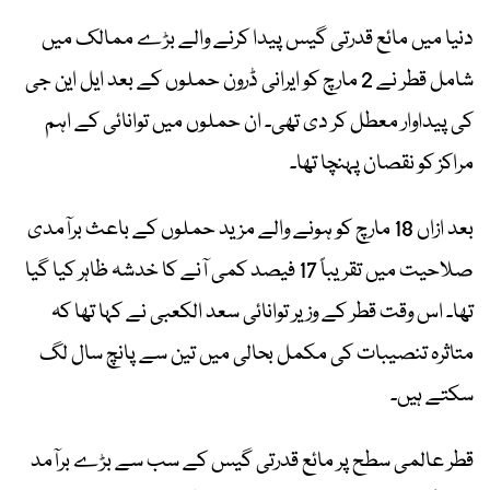
دنیا میں مائع قدرتی گیس پیدا کرنے والے بڑے ممالک میں
شامل قطر نے 2 مارچ کو ایرانی ڈرون حملوں کے بعد ایل این جی
کی پیداوار معطل کر دی تھی۔ ان حملوں میں توانائی کے اہم
مراکز کو نقصان پہنچا تھا۔
بعد ازاں 18 مارچ کو ہونے والے مزید حملوں کے باعث برآمدی
صلاحیت میں تقریباً 17 فیصد کمی آنے کا خدشہ ظاہر کیا گیا
تھا۔ اس وقت قطر کے وزیر توانائی سعد الکعبی نے کہا تھا کہ
متاثرہ تنصیبات کی مکمل بحالی میں تین سے پانچ سال لگ
سکتے ہیں۔
قطر عالمی سطح پر مائع قدرتی گیس کے سب سے بڑے برآمد