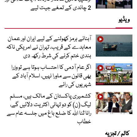
2 چاندی کے تمغے جیت لیے
ویڈیو
آبنائے ہرمز کھولنے کے لیے ایران اور عمان
معاہدے کے قریب، تہران نے امریکی ناکہ
بندی ختم کرنے کی شرط رکھ دی
اگر عام آدمی کا احتساب ہوتا ہے تو وزرا
بھی قانون سے ماورا نہیں، اسلام آباد کے
شہریوں کی رائے
کشمیری پاکستان کے مالک ہیں، مسلم
لیگ (ن) کو دو تہائی اکثریت دلائیں گے،
رانا ثنا اللہ کا ضلع باغ میں جلسہ عام سے
خطاب
کالم / تجزیہ