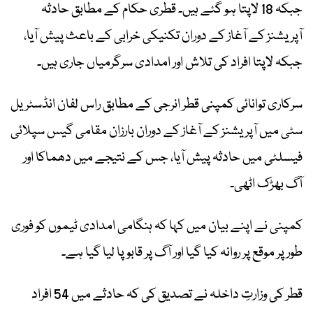
جبکہ 18 لاپتا ہو گئے ہیں۔ قطری حکام کے مطابق حادثہ
آپریشنز کے آغاز کے دوران تکنیکی خرابی کے باعث پیش آیا،
جبکہ لاپتا افراد کی تلاش اور امدادی سرگرمیاں جاری ہیں۔
سرکاری توانائی کمپنی قطر انرجی کے مطابق راس لفان انڈسٹریل
سٹی میں آپریشنز کے آغاز کے دوران بارزان مقامی گیس سپلائی
فیسلٹی میں حادثہ پیش آیا، جس کے نتیجے میں دھماکا اور
آگ بھڑک اٹھی۔
کمپنی نے اپنے بیان میں کہا کہ ہنگامی امدادی ٹیموں کو فوری
طور پر موقع پر روانہ کیا گیا اور آگ پر قابو پا لیا گیا ہے۔
قطر کی وزارتِ داخلہ نے تصدیق کی کہ حادثے میں 54 افراد