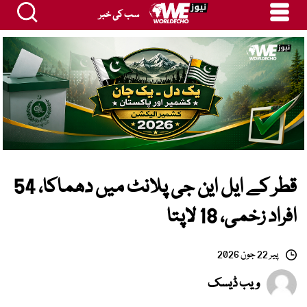
سب کی خبر
قطر کے ایل این جی پلانٹ میں دھماکا، 54
افراد زخمی، 18 لاپتا
پیر 22 جون 2026
ویب ڈیسک