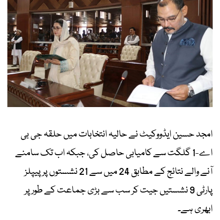
امجد حسین ایڈووکیٹ نے حالیہ انتخابات میں حلقہ جی بی
اے-1 گلگت سے کامیابی حاصل کی، جبکہ اب تک سامنے
آنے والے نتائج کے مطابق 24 میں سے 21 نشستوں پر پیپلز
پارٹی 9 نشستیں جیت کر سب سے بڑی جماعت کے طور پر
ابھری ہے۔