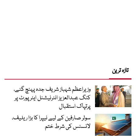
تازہ ترین
وزیراعظم شہباز شریف جدہ پہنچ گئے،
کنگ عبدالعزیز انٹرنیشنل ایئر پورٹ پر
پرتپاک استقبال
سولر صارفین کے لیے نیپرا کا بڑا ریلیف،
لائسنس کی شرط ختم