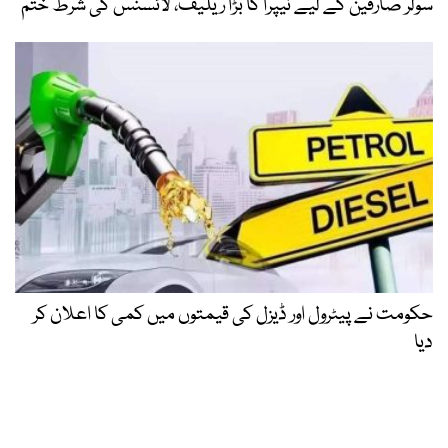
سولر صارفین کے لیے نیپرا کا بڑا ریلیف، لائسنس کی شرط ختم
حکومت نے پیٹرول اور ڈیزل کی قیمتوں میں کمی کا اعلان کر
دیا