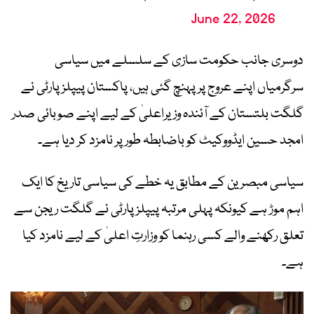
June 22, 2026
دوسری جانب حکومت سازی کے سلسلے میں سیاسی
سرگرمیاں اپنے عروج پر پہنچ گئی ہیں، پاکستان پیپلز پارٹی نے
گلگت بلتستان کے آئندہ وزیراعلیٰ کے لیے اپنے صوبائی صدر
امجد حسین ایڈووکیٹ کو باضابطہ طور پر نامزد کر دیا ہے۔
سیاسی مبصرین کے مطابق یہ خطے کی سیاسی تاریخ کا ایک
اہم موڑ ہے کیونکہ پہلی مرتبہ پیپلز پارٹی نے گلگت ریجن سے
تعلق رکھنے والے کسی رہنما کو وزارتِ اعلیٰ کے لیے نامزد کیا
ہے۔