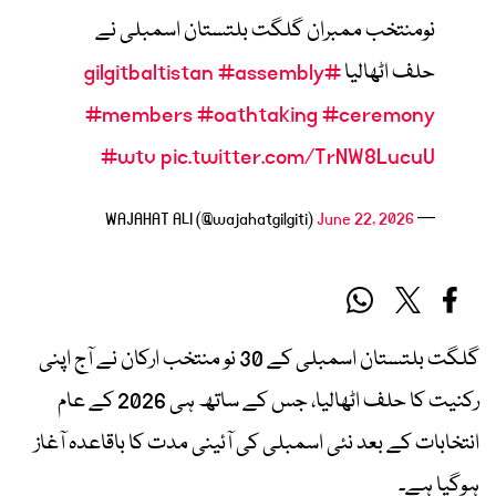
نومنتخب ممبران گلگت بلتستان اسمبلی نے
حلف اٹھالیا
#gilgitbaltistan
#assembly
#members
#oathtaking
#ceremony
#wtv
pic.twitter.com/TrNW8LucuU
June 22, 2026
— WAJAHAT ALI (@wajahatgilgiti)
گلگت بلتستان اسمبلی کے 30 نو منتخب ارکان نے آج اپنی
رکنیت کا حلف اٹھالیا، جس کے ساتھ ہی 2026 کے عام
انتخابات کے بعد نئی اسمبلی کی آئینی مدت کا باقاعدہ آغاز
ہوگیا ہے۔