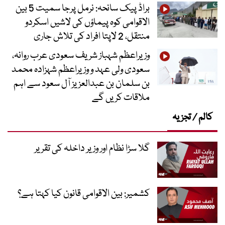
براڈ پیک سانحہ: نرمل پرجا سمیت 5 بین
الاقوامی کوہ پیماؤں کی لاشیں اسکردو
منتقل، 2 لاپتا افراد کی تلاش جاری
وزیراعظم شہباز شریف سعودی عرب روانہ،
سعودی ولی عہد و وزیراعظم شہزادہ محمد
بن سلمان بن عبدالعزیز آل سعود سے اہم
ملاقات کریں گے
کالم / تجزیہ
گلا سڑا نظام اور وزیر داخلہ کی تقریر
کشمیر: بین الاقوامی قانون کیا کہتا ہے؟