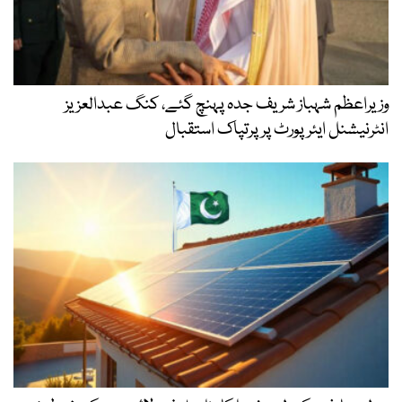
وزیراعظم شہباز شریف جدہ پہنچ گئے، کنگ عبدالعزیز
انٹرنیشنل ایئر پورٹ پر پرتپاک استقبال