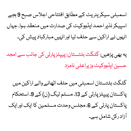
اسمبلی سیکریٹریٹ کے مطابق افتتاحی اجلاس صبح 9 بجے
اسپیکر نذیر احمد ایڈووکیٹ کی صدارت میں منعقد ہوا، جہاں
انہوں نے اراکین سے حلف لیا اور انہیں مبارکباد پیش کی۔
یہ بھی پڑھیں:
گلگت بلتستان: پیپلز پارٹی کی جانب سے امجد
حسین ایڈووکیٹ وزیراعلیٰ نامزد
گلگت بلتستان اسمبلی میں حلف اٹھانے والے اراکین میں
پاکستان پیپلز پارٹی کے 13، مسلم لیگ (ن) کے 9، استحکام
پاکستان پارٹی کے 6، مجلس وحدت مسلمین کا ایک اور ایک
آزاد رکن شامل ہے۔