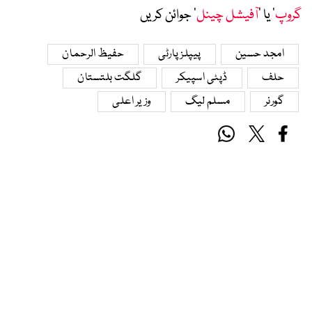
گروپ
‘ یا ’
آفیشل چینل
‘ جوائن کریں
امجد حسین
پیپلز پارٹی
حفیظ الرحمان
حلف
ڈپٹی اسپیکر
گلگت بلتستان
گورنر
مسلم لیگ
وزیر اعلی