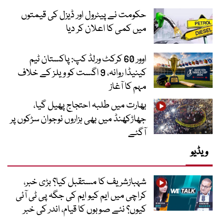
حکومت نے پیٹرول اور ڈیزل کی قیمتوں
میں کمی کا اعلان کر دیا
اوور 60 کرکٹ ورلڈ کپ: پاکستان ٹیم
کینیڈا روانہ، 9 اگست کو ویلز کے خلاف
مہم کا آغاز
بھارت میں طلبہ احتجاج پھیل گیا،
جھاڑکھنڈ میں بھی ہزاروں نوجوان سڑکوں پر
آگئے
ویڈیو
شہبازشریف کا مستقبل کیا؟ بڑی خبر،
کراچی میں ایم کیو ایم کی جگہ پی ٹی آئی
کیوں؟ نئے صوبوں کا قیام، اندر کی خبر