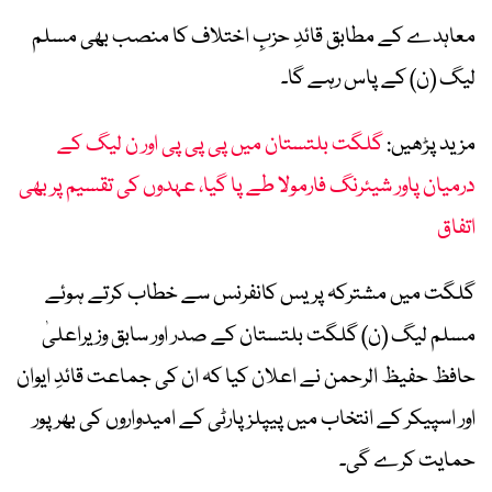
معاہدے کے مطابق قائدِ حزبِ اختلاف کا منصب بھی مسلم
لیگ (ن) کے پاس رہے گا۔
مزید پڑھیں:
گلگت بلتستان میں پی پی پی اور ن لیگ کے
درمیان پاور شیئرنگ فارمولا طے پا گیا، عہدوں کی تقسیم پر بھی
اتفاق
گلگت میں مشترکہ پریس کانفرنس سے خطاب کرتے ہوئے
مسلم لیگ (ن) گلگت بلتستان کے صدر اور سابق وزیراعلیٰ
حافظ حفیظ الرحمن نے اعلان کیا کہ ان کی جماعت قائدِ ایوان
اور اسپیکر کے انتخاب میں پیپلز پارٹی کے امیدواروں کی بھرپور
حمایت کرے گی۔