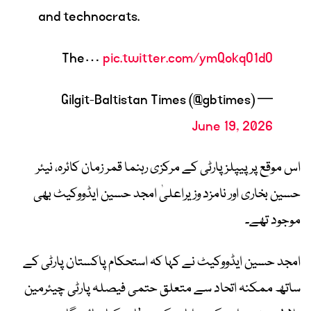
and technocrats.
​The…
pic.twitter.com/ymQokqO1dO
— Gilgit-Baltistan Times (@gbtimes)
June 19, 2026
اس موقع پر پیپلز پارٹی کے مرکزی رہنما قمر زمان کائرہ، نیئر
حسین بخاری اور نامزد وزیراعلیٰ امجد حسین ایڈووکیٹ بھی
موجود تھے۔
امجد حسین ایڈووکیٹ نے کہا کہ استحکام پاکستان پارٹی کے
ساتھ ممکنہ اتحاد سے متعلق حتمی فیصلہ پارٹی چیئرمین