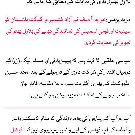
بلاول بھٹو زرداری کی ہدایات کے مطابق کیا جائے گا۔
مزید پڑھیں:
خواجہ آصف نے آزاد کشمیر اور گلگت بلتستان کو
سینیٹ اور قومی اسمبلی کی نمائندگی دینے کی بلاول بھٹو کی
تجویز کی حمایت کردی
سیاسی حلقوں کا کہنا ہے کہ پیپلز پارٹی اور مسلم لیگ (ن) کے
درمیان اقتدار کی شراکت داری کے فارمولے کے بعد امجد حسین
ایڈووکیٹ کے بھاری اکثریت سے، یا بلا مقابلہ، قائدِ ایوان
منتخب ہونے کے امکانات مزید روشن ہو گئے ہیں۔
آپ اور آپ کے پیاروں کی روزمرہ زندگی کو متاثر کرسکنے والے
واقعات کی اپ ڈیٹس کے لیے واٹس ایپ پر وی نیوز کا ’
آفیشل