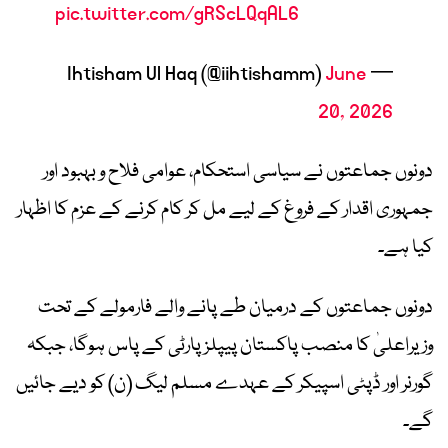
pic.twitter.com/gRScLQqAL6
June
— Ihtisham Ul Haq (@iihtishamm)
20, 2026
دونوں جماعتوں نے سیاسی استحکام، عوامی فلاح و بہبود اور
جمہوری اقدار کے فروغ کے لیے مل کر کام کرنے کے عزم کا اظہار
کیا ہے۔
دونوں جماعتوں کے درمیان طے پانے والے فارمولے کے تحت
وزیراعلیٰ کا منصب پاکستان پیپلز پارٹی کے پاس ہوگا، جبکہ
گورنر اور ڈپٹی اسپیکر کے عہدے مسلم لیگ (ن) کو دیے جائیں
گے۔