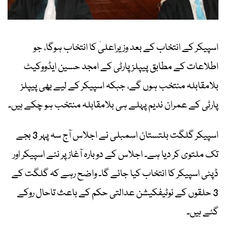
اسپیکر کے انتخاب کے بعد وزیراعلیٰ کا انتخاب ہوگا، جو
اطلاعات کے مطابق پیپلز پارٹی کے امجد حسین ایڈووکیٹ
بلامقابلہ منتخب ہوں گے، جبکہ اسپیکر کے لیے بھی پیپلز
پارٹی کے عمران ندیم پہلے ہی بلامقابلہ منتخب ہو چکے ہیں۔
اسپیکر گلگت بلتستان اسمبلی نے اجلاس آج سہ پہر 3 بجے
تک ملتوی کر دیا ہے۔ اجلاس کے دوبارہ آغاز پر نئے اسپیکر اور
ڈپٹی اسپیکر کا انتخاب کیا جائے گا۔ واضح رہے کہ گلگت کے
3 حلقوں کے نوٹیفکیشن عدالتی حکم کے باعث تاحال روکے
گئے ہیں۔