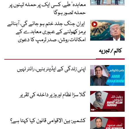
معاہدہ‘ طے، کسی ایک پر حملہ تینوں پر
حملہ تصور ہوگا
ایران جنگ جلد ختم ہو جائے گی، آبنائے
ہرمز کھولنے کے عبوری معاہدے کے
امکانات روشن، صدر ٹرمپ کا دعویٰ
کالم / تجزیہ
اپنی زندگی کے ایڈیٹر بنیں، رائٹر نہیں
گلا سڑا نظام اور وزیر داخلہ کی تقریر
کشمیر: بین الاقوامی قانون کیا کہتا ہے؟