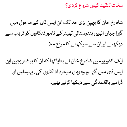
سخت تنقید کیوں شروع کردی؟
شاہ رخ خان کا بچپن بڑی حد تک این ایس ڈی کے ماحول میں
گزرا جہاں انہیں ہندوستانی تھیٹر کے نامور فنکاروں کو قریب سے
دیکھنے اور ان سے سیکھنے کا موقع ملا۔
ایک انٹرویو میں شاہ رخ خان نے بتایا تھا کہ ان کا بیشتر بچپن این
ایس ڈی میں گزرا اور وہ وہاں موجود اداکاروں کی ریہرسلیں اور
ڈرامے باقاعدگی سے دیکھا کرتے تھے۔