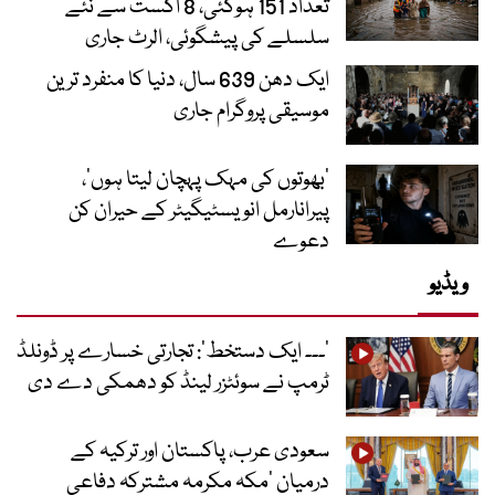
تعداد 151 ہوگئی، 8 اگست سے نئے
سلسلے کی پیشگوئی، الرٹ جاری
ایک دھن 639 سال، دنیا کا منفرد ترین
موسیقی پروگرام جاری
‘بھوتوں کی مہک پہچان لیتا ہوں’،
پیرانارمل انویسٹیگیٹر کے حیران کن
دعوے
ویڈیو
’۔۔۔ ایک دستخط‘: تجارتی خسارے پر ڈونلڈ
ٹرمپ نے سوئٹزر لینڈ کو دھمکی دے دی
سعودی عرب، پاکستان اور ترکیہ کے
درمیان ’مکہ مکرمہ مشترکہ دفاعی