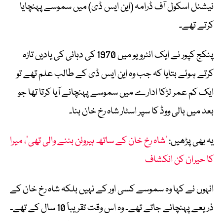
نیشنل اسکول آف ڈرامہ (این ایس ڈی) میں سموسے پہنچایا
کرتے تھے۔
پنکج کپور نے ایک انٹرویو میں 1970 کی دہائی کی یادیں تازہ
کرتے ہوئے بتایا کہ جب وہ این ایس ڈی کے طالب علم تھے تو
ایک کم عمر لڑکا ادارے میں سموسے پہنچانے آیا کرتا تھا جو
بعد میں بالی ووڈ کا سپر اسٹار شاہ رخ خان بنا۔
یہ بھی پڑھیں:
’شاہ رخ خان کے ساتھ ہیروئن بننے والی تھی‘، میرا
کا حیران کن انکشاف
انہوں نے کہا وہ سموسے کسی اور کے نہیں بلکہ شاہ رخ خان کے
ذریعے پہنچائے جاتے تھے۔ وہ اس وقت تقریباً 10 سال کے تھے۔