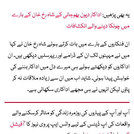
یہ بھی پڑھیں:
اداکار دیون بھوجانی کے شاہ رخ خان کے بارے
میں چونکا دینے والے انکشافات
ان فنکاروں کے بارے میں بات کرتے ہوئے شاہ رخ خان نے کہا
میں نے مہینوں تک ان کے ڈرامے اور ریہرسلیں دیکھی ہیں۔ ان
اداکاروں کو دیکھتے ہوئے ہی میرے دل میں اداکار بننے کی
خواہش پیدا ہوئی۔ شاید اب میں ان سے زیادہ ملاقات نہ کر
پاؤں لیکن انہوں نے ہی مجھے اداکاری سکھائی ہے۔
آپ اور آپ کے پیاروں کی روزمرہ زندگی کو متاثر کرسکنے والے
واقعات کی اپ ڈیٹس کے لیے واٹس ایپ پر وی نیوز کا ’
آفیشل