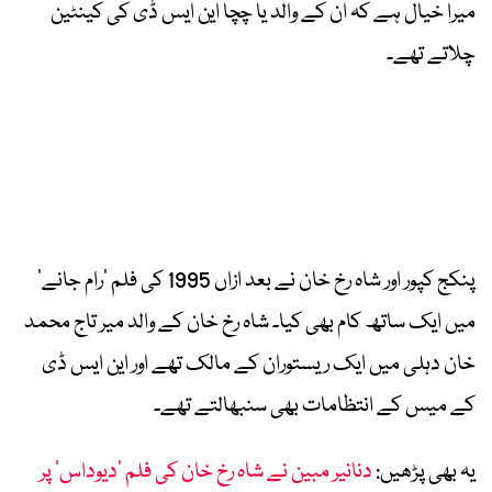
میرا خیال ہے کہ ان کے والد یا چچا این ایس ڈی کی کینٹین
چلاتے تھے۔
پنکج کپور اور شاہ رخ خان نے بعد ازاں 1995 کی فلم ’رام جانے‘
میں ایک ساتھ کام بھی کیا۔ شاہ رخ خان کے والد میر تاج محمد
خان دہلی میں ایک ریستوران کے مالک تھے اور این ایس ڈی
کے میس کے انتظامات بھی سنبھالتے تھے۔
یہ بھی پڑھیں:
دنانیر مبین نے شاہ رخ خان کی فلم ’دیوداس‘ پر