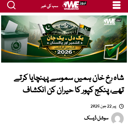
سب کی خبر
شاہ رخ خان ہمیں سموسے پہنچایا کرتے
تھے، پنکج کپور کا حیران کن انکشاف
پیر 22 جون 2026
سوشل ڈیسک