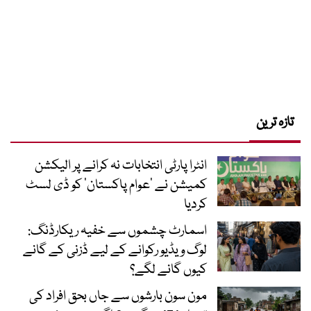
تازہ ترین
انٹرا پارٹی انتخابات نہ کرانے پر الیکشن
کمیشن نے ’عوام پاکستان‘ کو ڈی لسٹ
کردیا
اسمارٹ چشموں سے خفیہ ریکارڈنگ:
لوگ ویڈیو رکوانے کے لیے ڈزنی کے گانے
کیوں گانے لگے؟
مون سون بارشوں سے جاں بحق افراد کی