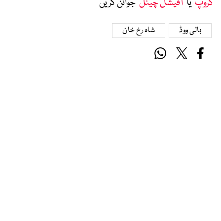
گروپ
‘ یا ’
آفیشل چینل
‘ جوائن کریں
بالی ووڈ
شاہ رخ خان