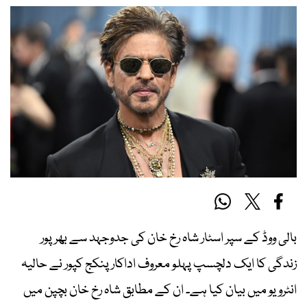
بالی ووڈ کے سپر اسٹار شاہ رخ خان کی جدوجہد سے بھرپور
زندگی کا ایک دلچسپ پہلو معروف اداکار پنکج کپور نے حالیہ
انٹرویو میں بیان کیا ہے۔ ان کے مطابق شاہ رخ خان بچپن میں