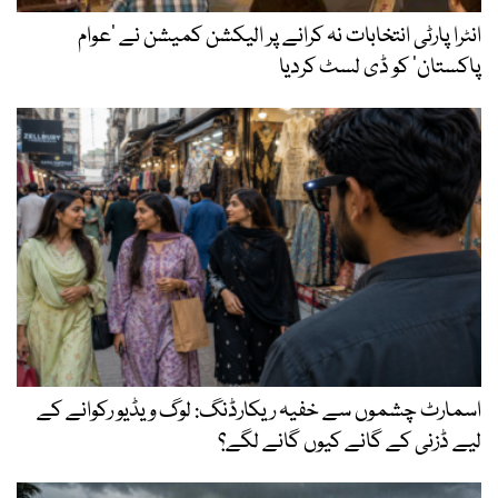
انٹرا پارٹی انتخابات نہ کرانے پر الیکشن کمیشن نے ’عوام
پاکستان‘ کو ڈی لسٹ کردیا
اسمارٹ چشموں سے خفیہ ریکارڈنگ: لوگ ویڈیو رکوانے کے
لیے ڈزنی کے گانے کیوں گانے لگے؟