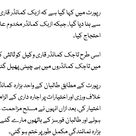
رپورٹ میں کہا گیا ہے کہ ازبک کمانڈر قاری
سے ہٹا دیا گیا، جبکہ ازبک کمانڈر مخدوم عال
احتجاج کیا۔
اسی طرح تاجک کمانڈر قاری وکیل کو ثالثی
میں تاجک کمانڈروں میں بے چینی پھیل گئ
رپورٹ کے مطابق طالبان کے واحد ہزارہ کمانڈ
خلاف ورزی اور اختیارات پر اجارہ داری کے ا
اختیار کی، بعد ازاں انہوں نے مسلح مزاحمت 
ہوئے اور طالبان فورسز کے ہاتھوں مارے گئ
ہزارہ نمائندگی مکمل طور پر ختم ہو گئی۔