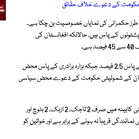
تی حکومت کے دعوے خلاف حقائق
ان طرز حکمرانی کی نمایاں خصوصیت بن چکا ہے۔
عہدوں میں سے قریباً 90 فیصد پشتونوں کے پاس ہیں، حالانکہ افغانستان کی
ے۔
تاجکوں کے پاس صرف 5.3 فیصد، ازبکوں کے پاس 2.5 فیصد جبکہ ہزارہ برادری کے پاس محض
البان کے شمولیتی حکومت کے دعوے محض سیاسی
رپورٹ میں کہا گیا ہے کہ طالبان کی 49 رکنی کابینہ میں صرف 2 تاجک، 2 ازبک، 2 بلوچ اور
مائندگی قریباً نہ ہونے کے برابر ہے اور خواتین کو