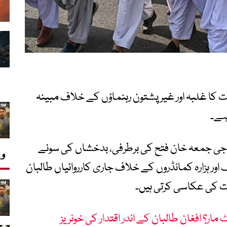
 کا غلبہ اور غیر پشتون رہنماؤں کے خلاف مبینہ
ہے۔
اجی جمعہ خان فتح کی برطرفی، بدخشاں کی سونے
وی
 اور ہزارہ کمانڈروں کے خلاف جاری کارروائیاں طالبان
 کی عکاسی کرتی ہیں۔
ار؟ افغان طالبان کے اندر اقتدار کی خونریز