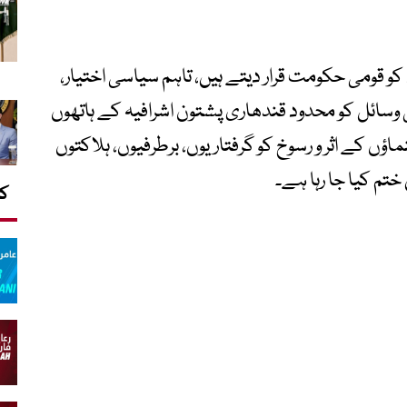
کو قومی حکومت قرار دیتے ہیں، تاہم سیاسی اختیار،
ی وسائل کو محدود قندھاری پشتون اشرافیہ کے ہاتھوں
اؤں کے اثر و رسوخ کو گرفتاریوں، برطرفیوں، ہلاکتوں
 ختم کیا جا رہا ہے۔
کا