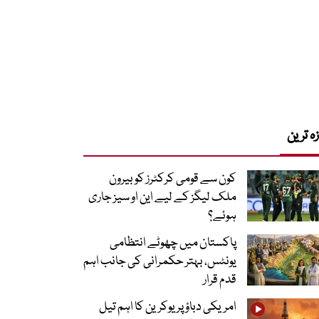
زہ ترین
کون سے قومی کرکٹرز کو بیرون
ملک لیگز کے لیے این او سیز جاری
ہوئے؟
پاکستان میں چھوٹے انتظامی
یونٹس، بہتر حکمرانی کی جانب اہم
قدم قرار
امریکی دباؤ پر یوکرین کا اہم تیل