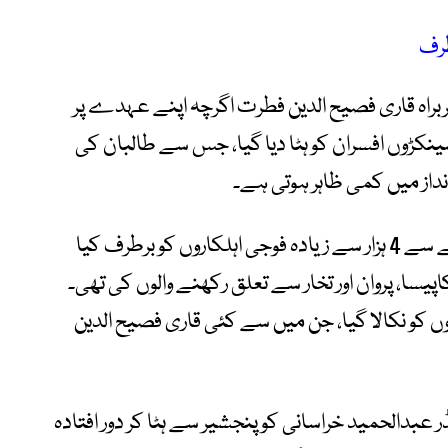
طرف
براہ قاری فصیح الدین فطرت اگرچہ اپنے عہدے پر
 سینکڑوں افسران کو ہٹا دیا گیا، جس سے طالبان کی
از میں کمی ظاہر ہوتی ہے۔
رپورٹ کے مطابق طالبان کے سرکاری ڈھانچے سے 4 ہزار سے زیادہ فوجی اہلکاروں کو برطرف کیا
یسا، پروان اور تخار سے تعلق رکھنے والوں کی تھی۔
 کو نکالا گیا، جن میں سے کئی قاری فصیح الدین
عبدالحمید خراسانی کو پنجشیر سے ہٹا کر دور افتادہ