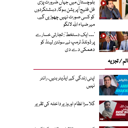
بلوچستان میں جہاں ضرورت پڑی
فل فلیج آپریشن ہوگا، دہشتگردوں
کو کسی صورت نہیں چھوڑیں گے،
میر ضیاء اللہ لانگو
’۔۔۔ ایک دستخط‘: تجارتی خسارے
پر ڈونلڈ ٹرمپ نے سوئٹزر لینڈ کو
دھمکی دے دی
لم / تجزیہ
اپنی زندگی کے ایڈیٹر بنیں، رائٹر
نہیں
گلا سڑا نظام اور وزیر داخلہ کی تقریر