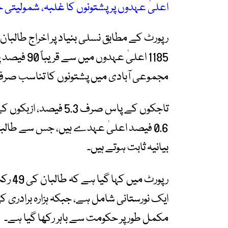
اعلیٰ عہدوں پر پشتونوں کا غلبہ، شمولی
رپورٹ کے مطابق نسلی بنیاد پر اخراج طالب
1185 اعلیٰ 
مجموعی آبادی میں پشتونوں کا تناسب صرف 40 سے 45 فیصد ہ
0.6 فیصد اعلیٰ عہدے ہیں، جس سے ط
بیانیہ ثابت ہوتے ہیں۔
ایک نورستانی شامل ہے، جبکہ ہزارہ برادری کی ن
مکمل طور پر حکومت سے باہر رکھا گیا ہے۔