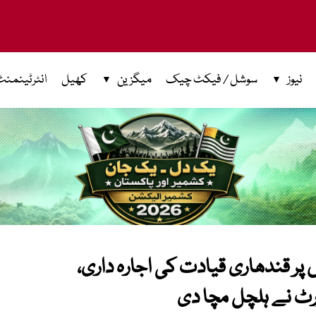
نیوز
سوشل / فیکٹ چیک
میگزین
کھیل
انٹرٹینمنٹ
 پر قندھاری قیادت کی اجارہ داری،
ٹ نے ہلچل مچا دی