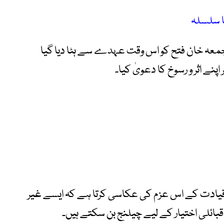
ا سلسلہ
جمعہ خان فتح کو اس وقت عہدے سے ہٹا دیا گیا
ی قیادت کے اس عزم کی عکاسی کرتا ہے کہ ایسے غیر
قبائلی اختیار کے لیے چیلنج بن سکتے ہیں۔