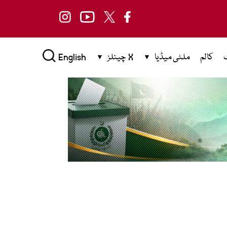
کالم
ملٹی میڈیا
X چینلز
English