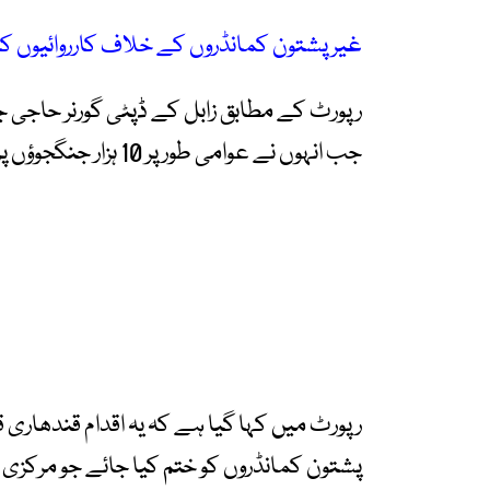
غیر پشتون کمانڈروں کے خلاف کارروائیوں ک
رپورٹ کے مطابق زابل کے ڈپٹی گورنر حاجی 
جب انہوں نے عوامی طور پر 10 ہزار جنگجوؤں پر اپنے اثر و رسوخ کا دعویٰ کیا۔
رپورٹ میں کہا گیا ہے کہ یہ اقدام قندھار
پشتون کمانڈروں کو ختم کیا جائے جو مرکزی 