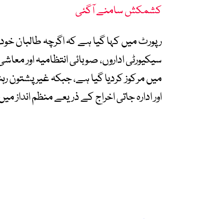
کشمکش سامنے آگئی
رپورٹ میں کہا گیا ہے کہ اگرچہ طالبان خود 
سیکیورٹی اداروں، صوبائی انتظامیہ اور معاش
میں مرکوز کردیا گیا ہے، جبکہ غیر پشتون رہنم
اور ادارہ جاتی اخراج کے ذریعے منظم انداز میں