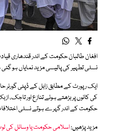
افغان طالبان حکومت کے اندر قندھاری قیادت
نسلی تطہیر کی پالیسی مزید نمایاں ہو گئی 
ایک رپورٹ کے مطابق زابل کے ڈپٹی گورنر ح
کی کانوں پر بڑھتے ہوئے تنازع اور تاجک، ازبک
حکومت کے اندر گہرے ہوتے نسلی اختلافات
مزید پڑھیں:
اسلامی حکومت یا وسائل کی لوٹ م