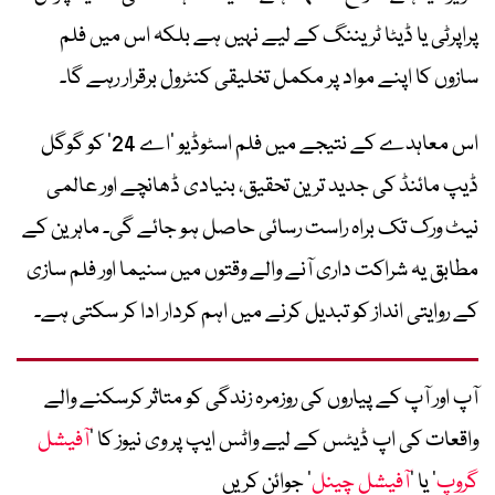
پراپرٹی یا ڈیٹا ٹریننگ کے لیے نہیں ہے بلکہ اس میں فلم
سازوں کا اپنے مواد پر مکمل تخلیقی کنٹرول برقرار رہے گا۔
اس معاہدے کے نتیجے میں فلم اسٹوڈیو ‘اے 24’ کو گوگل
ڈیپ مائنڈ کی جدید ترین تحقیق، بنیادی ڈھانچے اور عالمی
نیٹ ورک تک براہ راست رسائی حاصل ہو جائے گی۔ ماہرین کے
مطابق یہ شراکت داری آنے والے وقتوں میں سنیما اور فلم سازی
کے روایتی انداز کو تبدیل کرنے میں اہم کردار ادا کر سکتی ہے۔
آپ اور آپ کے پیاروں کی روزمرہ زندگی کو متاثر کرسکنے والے
واقعات کی اپ ڈیٹس کے لیے واٹس ایپ پر وی نیوز کا ’
آفیشل
گروپ
‘ یا ’
آفیشل چینل
‘ جوائن کریں