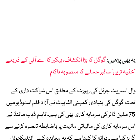
یہ بھی پڑھیں:
گوگل کا بڑا انکشاف، ہیکرز کا اے آئی کے ذریعے
’خفیہ ترین‘ سائبر حملے کا منصوبہ ناکام
وال اسٹریٹ جرنل کی رپورٹ کے مطابق اس شراکت داری کے
تحت گوگل کی بنیادی کمپنی الفابیٹ نے آزاد فلم اسٹوڈیو میں
75 ملین ڈالر کی سرمایہ کاری بھی کی ہے۔ تاہم ڈیپ مائنڈ نے
اس سرمایہ کاری کی مالیاتی مالیت پر باضابطہ تبصرہ کرنے سے
گریز کیا ہے۔ ذرائع کا کہنا ہے کہ یہ معاہدہ کسی انٹلیکچوئل