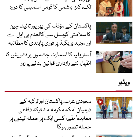
تک، کنزا ہاشمی کا قومی اسمبلی کا دورہ
پاکستان کے مؤقف کی بھرپور تائید، چین
کا سلامتی کونسل سے کالعدم بی ایل اے
اور مجید بریگیڈ پر فوری پابندی کا مطالبہ
آسٹریلیا کا اسمارٹ چشموں پر تشویش کا
اظہار، نئے رازداری قوانین بنانے پر زور
ویڈیو
سعودی عرب، پاکستان اور ترکیہ کے
درمیان ’مکہ مکرمہ مشترکہ دفاعی
معاہدہ‘ طے، کسی ایک پر حملہ تینوں پر
حملہ تصور ہوگا