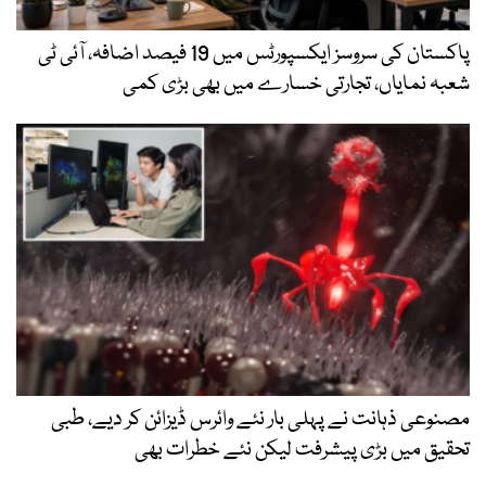
پاکستان کی سروسز ایکسپورٹس میں 19 فیصد اضافہ، آئی ٹی
شعبہ نمایاں، تجارتی خسارے میں بھی بڑی کمی
مصنوعی ذہانت نے پہلی بار نئے وائرس ڈیزائن کر دیے، طبی
تحقیق میں بڑی پیشرفت لیکن نئے خطرات بھی