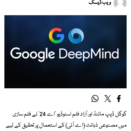
ویب ڈیسک
گوگل ڈیپ مائنڈ اور آزاد فلم اسٹوڈیو ‘اے 24’ نے فلم سازی
میں مصنوعی ذہانت (اے آئی) کے استعمال پر تحقیق کے لیے