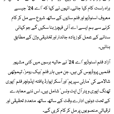
براہ راست کام کیا جائے۔ انہوں نے کہا کہ ‘اے 24’ جیسے
معروف اسٹوڈیو اور فلم سازوں کے ساتھ شروع سے مل کر کام
کرنے سے ہم ایسے اے آئی فیچرز بنا سکیں گے جو کہانی
سنانے کے عمل کو زیادہ جاندار اور تخلیقی وژن کے مطابق
بنائیں۔
آزاد فلم اسٹوڈیو ‘اے 24’ نے حالیہ برسوں میں کئی مشہور
فلمیں پروڈیوس کی ہیں، جن میں ہارر فلم ‘بیک رومز’، تیموتھی
شالامے کی ‘مارٹی سپریم’ اور آسکر ایوارڈ یافتہ ایڈونچر فلم ‘ایوری
تھنگ ایوری ویئر آل ایٹ ونس’ شامل ہیں۔ اس نئے معاہدے
کے تحت دونوں ادارے وقت کے ساتھ ساتھ متعدد تحقیقی اور
ترقیاتی منصوبوں پر مل کر کام کریں گے۔