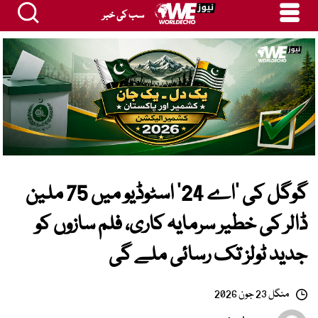
سب کی خبر
گوگل کی ‘اے 24’ اسٹوڈیو میں 75 ملین
ڈالر کی خطیر سرمایہ کاری، فلم سازوں کو
جدید ٹولز تک رسائی ملے گی
منگل 23 جون 2026