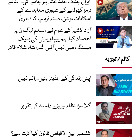
ایران جنگ جلد ختم ہو جائے گی، آبنائے
ہرمز کھولنے کے عبوری معاہدے کے
امکانات روشن، صدر ٹرمپ کا دعویٰ
آزاد کشیر کے عوام نے مسلم لیگ ن پر
اعتماد کیا، ہم پیپلز پارٹی کی بلیک
میلنگ میں نہیں آئیں گے، شاہ غلام قادر
کالم / تجزیہ
اپنی زندگی کے ایڈیٹر بنیں، رائٹر نہیں
گلا سڑا نظام اور وزیر داخلہ کی تقریر
کشمیر: بین الاقوامی قانون کیا کہتا ہے؟