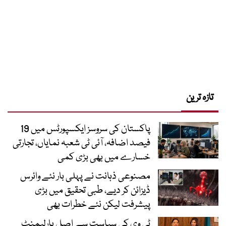
تازہ ترین
پاکستان کی سروسز ایکسپورٹس میں 19
فیصد اضافہ، آئی ٹی شعبہ نمایاں، تجارتی
خسارے میں بھی بڑی کمی
مصنوعی ذہانت نے پہلی بار نئے وائرس
ڈیزائن کر دیے، طبی تحقیق میں بڑی
پیشرفت لیکن نئے خطرات بھی
ٹی وی کی سیاست سے اصل پارلیمنٹ