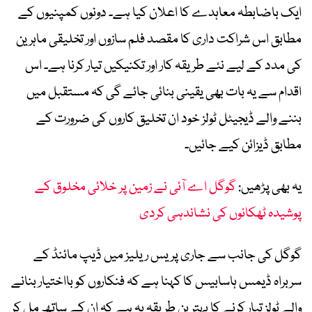
ایک باضابطہ معاہدے کا اعلان کیا ہے۔ دونوں کمپنیوں کے
مطابق اس شراکت داری کا مقصد فلم سازوں اور تخلیقی ماہرین
کی مدد کے لیے نئے طریقہ کار اور تکنیکیں تیار کرنا ہے۔ اس
اقدام سے یہ بات بھی یقینی بنائی جائے گی کہ مستقبل میں
بننے والے ڈیجیٹل ٹولز خود ان تخلیق کاروں کی ضرورت کے
مطابق ڈیزائن کیے جائیں۔
یہ بھی پڑھیں:
گوگل اے آئی نے زمین پر خلائی مخلوق کے
پوشیدہ ٹھکانوں کی نشاندہی کردی
گوگل کی جانب سے جاری پریس ریلیز میں ڈیپ مائنڈ کے
سربراہ ڈیمس ہاسابیس کا کہنا ہے کہ فنکاروں کو بااختیار بنانے
والے ٹولز تیار کرنے کا بہترین طریقہ یہ ہے کہ ان کے ساتھ مل کر