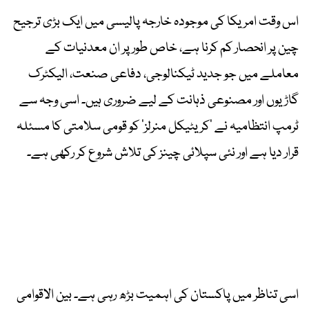
اس وقت امریکا کی موجودہ خارجہ پالیسی میں ایک بڑی ترجیح
چین پر انحصار کم کرنا ہے، خاص طور پر ان معدنیات کے
معاملے میں جو جدید ٹیکنالوجی، دفاعی صنعت، الیکٹرک
گاڑیوں اور مصنوعی ذہانت کے لیے ضروری ہیں۔ اسی وجہ سے
ٹرمپ انتظامیہ نے ’کریٹیکل منرلز‘ کو قومی سلامتی کا مسئلہ
قرار دیا ہے اور نئی سپلائی چینز کی تلاش شروع کر رکھی ہے۔
اسی تناظر میں پاکستان کی اہمیت بڑھ رہی ہے۔ بین الاقوامی