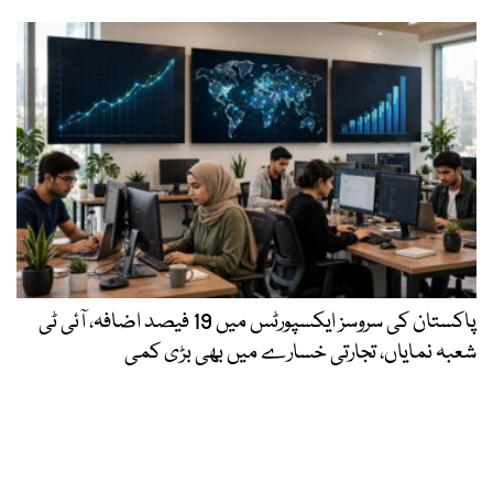
پاکستان کی سروسز ایکسپورٹس میں 19 فیصد اضافہ، آئی ٹی
شعبہ نمایاں، تجارتی خسارے میں بھی بڑی کمی