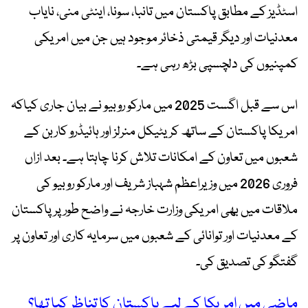
اسٹڈیز کے مطابق پاکستان میں تانبا، سونا، اینٹی منی، نایاب
معدنیات اور دیگر قیمتی ذخائر موجود ہیں جن میں امریکی
کمپنیوں کی دلچسپی بڑھ رہی ہے۔
اس سے قبل اگست 2025 میں مارکو روبیو نے بیان جاری کیاکہ
امریکا پاکستان کے ساتھ کریٹیکل منرلز اور ہائیڈرو کاربن کے
شعبوں میں تعاون کے امکانات تلاش کرنا چاہتا ہے۔ بعد ازاں
فروری 2026 میں وزیراعظم شہباز شریف اور مارکو روبیو کی
ملاقات میں بھی امریکی وزارت خارجہ نے واضح طور پر پاکستان
کے معدنیات اور توانائی کے شعبوں میں سرمایہ کاری اور تعاون پر
گفتگو کی تصدیق کی۔
ماضی میں امریکا کے لیے پاکستان کا تناظر کیا تھا؟