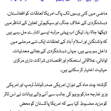
ماضی میں کئی برسوں تک پاک امریکا تعلقات کو افغانستان،
دہشتگردی کے خلاف جنگ اور سیکیورٹی تعاون کے تناظر میں
دیکھا جاتا رہا۔ لیکن اب پہلی مرتبہ ایسے اشارے مل رہے ہیں
کہ واشنگٹن اور اسلام آباد کے تعلقات ایک نئے مرحلے میں
داخل ہو رہے ہیں، جہاں دہشتگردی کے بجائے معدنیات،
توانائی، علاقائی استحکام اور اقتصادی شراکت داری مرکزی
حیثیت اختیار کر سکتے ہیں۔
گزشتہ چند ماہ کے دوران امریکی صدر ڈونلڈ ٹرمپ اور امریکی
وزیر خارجہ مارکو روبیو کی جانب سے آنے والے بیانات نے اس تاثر
کو مزید مضبوط کیا ہے کہ امریکا پاکستان کو محض