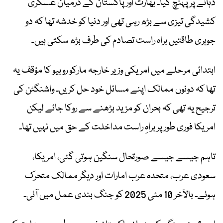
دہانے پر پہنچ گیا۔ بھارت اور پاکستان کے درمیان عسکری
کشیدگی تیزی سے بڑھ رہی تھی اور دنیا کو خدشہ تھا کہ دو
جوہری طاقتیں براہ راست تصادم کی طرف بڑھ سکتی ہیں۔
ابتدائی مرحلے میں امریکی وزیر خارجہ مارکو روبیو کا مؤقف یہ
تھا کہ دونوں ممالک اپنے مسائل خود حل کریں۔ واشنگٹن کی
ترجیح یہ تھی کہ بحران کو مزید بڑھنے سے روکا جائے لیکن
امریکا فوری طور پر براہِ راست مداخلت کے حق میں نہیں تھا۔
تاہم جیسے جیسے صورتحال سنگین ہوتی گئی، امریکا،
سعودی عرب، متحدہ عرب امارات اور دیگر ممالک متحرک
ہوئے۔ بالآخر 10 مئی 2025 کو جنگ بندی عمل میں آئی۔