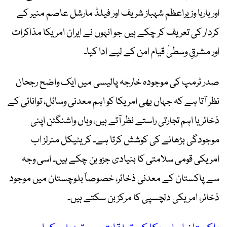
اور بارہا وزیراعظم شہباز شریف اور فیلڈ مارشل عاصم منیر کے
کردار کی تعریف کر چکے ہیں جو انہوں نے ایران امریکا مذاکرات
اور مشرقِ وسطیٰ قیام امن کے لیے ادا کیا۔
صدر ٹرمپ کی موجودہ خارجہ پالیسی میں ایک واضح رجحان
نظر آتا ہے کہ جہاں بھی امریکا کو اہم معدنی وسائل، توانائی کے
ذخائر یا اہم تجارتی راستے نظر آتے ہیں، وہاں واشنگٹن اپنی
موجودگی بڑھانے کی کوشش کرتا ہے۔ کریٹیکل منرلز اب
امریکی قومی سلامتی کا بنیادی جزو بن چکے ہیں۔ اسی وجہ
سے پاکستان کے معدنی ذخائر، خصوصاً بلوچستان میں موجود
ذخائر، امریکی دلچسپی کا مرکز بن سکتے ہیں۔