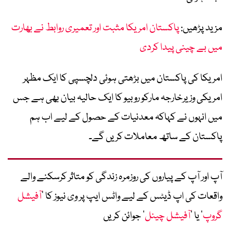
مزید پڑھیں:
پاکستان امریکا مثبت اور تعمیری روابط نے بھارت
میں بے چینی پیدا کردی
امریکا کی پاکستان میں بڑھتی ہوئی دلچسپی کا ایک مظہر
امریکی وزیرخارجہ مارکو روبیو کا ایک حالیہ بیان بھی ہے جس
میں انہوں نے کہاکہ معدنیات کے حصول کے لیے اب ہم
پاکستان کے ساتھ معاملات کریں گے۔
آپ اور آپ کے پیاروں کی روزمرہ زندگی کو متاثر کرسکنے والے
واقعات کی اپ ڈیٹس کے لیے واٹس ایپ پر وی نیوز کا ’
آفیشل
گروپ
‘ یا ’
آفیشل چینل
‘ جوائن کریں