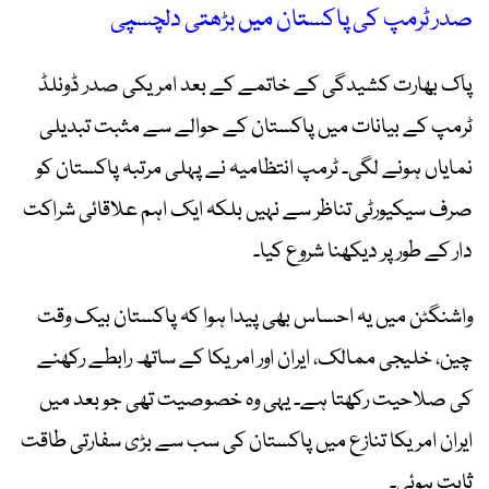
صدر ٹرمپ کی پاکستان میں بڑھتی دلچسپی
پاک بھارت کشیدگی کے خاتمے کے بعد امریکی صدر ڈونلڈ
ٹرمپ کے بیانات میں پاکستان کے حوالے سے مثبت تبدیلی
نمایاں ہونے لگی۔ ٹرمپ انتظامیہ نے پہلی مرتبہ پاکستان کو
صرف سیکیورٹی تناظر سے نہیں بلکہ ایک اہم علاقائی شراکت
دار کے طور پر دیکھنا شروع کیا۔
واشنگٹن میں یہ احساس بھی پیدا ہوا کہ پاکستان بیک وقت
چین، خلیجی ممالک، ایران اور امریکا کے ساتھ رابطے رکھنے
کی صلاحیت رکھتا ہے۔ یہی وہ خصوصیت تھی جو بعد میں
ایران امریکا تنازع میں پاکستان کی سب سے بڑی سفارتی طاقت
ثابت ہوئی۔