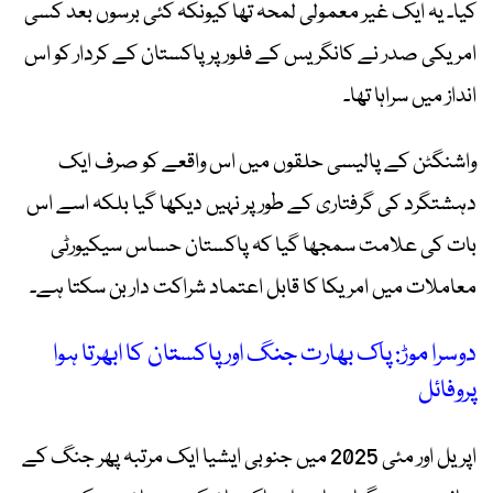
کیا۔ یہ ایک غیر معمولی لمحہ تھا کیونکہ کئی برسوں بعد کسی
امریکی صدر نے کانگریس کے فلور پر پاکستان کے کردار کو اس
انداز میں سراہا تھا۔
واشنگٹن کے پالیسی حلقوں میں اس واقعے کو صرف ایک
دہشتگرد کی گرفتاری کے طور پر نہیں دیکھا گیا بلکہ اسے اس
بات کی علامت سمجھا گیا کہ پاکستان حساس سیکیورٹی
معاملات میں امریکا کا قابل اعتماد شراکت دار بن سکتا ہے۔
دوسرا موڑ: پاک بھارت جنگ اور پاکستان کا ابھرتا ہوا
پروفائل
اپریل اور مئی 2025 میں جنوبی ایشیا ایک مرتبہ پھر جنگ کے