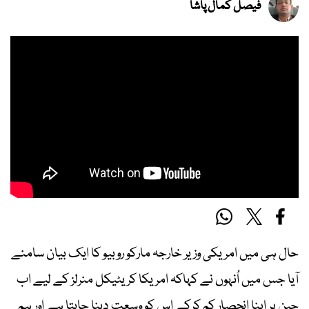
فیصل کمال پاشا
حال ہی میں امریکی وزیر خارجہ مارکو روبیو کا ایک بیان سامنے
آیا جس میں اُنہوں نے کہاکہ امریکا کریٹیکل منرلز کے لیے اب
چین پر اپنا انحصار کم کرکے اس کو وسعت دینا چاہتا ہے اور ہم