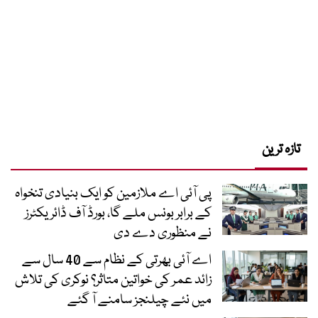
تازہ ترین
پی آئی اے ملازمین کو ایک بنیادی تنخواہ
کے برابر بونس ملے گا، بورڈ آف ڈائریکٹرز
نے منظوری دے دی
اے آئی بھرتی کے نظام سے 40 سال سے
زائد عمر کی خواتین متاثر؟ نوکری کی تلاش
میں نئے چیلنجز سامنے آ گئے