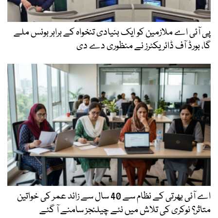
پی آئی اے ملازمین کو ایک بنیادی تنخواہ کے برابر بونس ملے
گا، بورڈ آف ڈائریکٹرز نے منظوری دے دی
اے آئی بھرتی کے نظام سے 40 سال سے زائد عمر کی خواتین
متاثر؟ نوکری کی تلاش میں نئے چیلنجز سامنے آ گئے