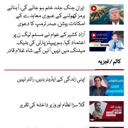
ایران جنگ جلد ختم ہو جائے گی، آبنائے
ہرمز کھولنے کے عبوری معاہدے کے
امکانات روشن، صدر ٹرمپ کا دعویٰ
آزاد کشیر کے عوام نے مسلم لیگ ن پر
اعتماد کیا، ہم پیپلز پارٹی کی بلیک
میلنگ میں نہیں آئیں گے، شاہ غلام قادر
کالم / تجزیہ
اپنی زندگی کے ایڈیٹر بنیں، رائٹر نہیں
گلا سڑا نظام اور وزیر داخلہ کی تقریر