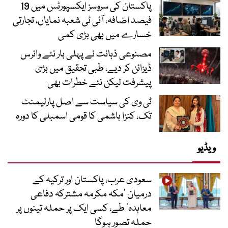
پاکستان کی سروسز ایکسپورٹس میں 19
فیصد اضافہ، آئی ٹی شعبہ نمایاں، تجارتی
خسارے میں بھی بڑی کمی
مصنوعی ذہانت نے پہلی بار نئے وائرس
ڈیزائن کر دیے، طبی تحقیق میں بڑی
پیشرفت لیکن نئے خطرات بھی
ٹی وی کی سیاست سے اصل پارلیمنٹ
تک، کنزا ہاشمی کا قومی اسمبلی کا دورہ
ویڈیو
سعودی عرب، پاکستان اور ترکیہ کے
درمیان ’مکہ مکرمہ مشترکہ دفاعی
معاہدہ‘ طے، کسی ایک پر حملہ تینوں پر
حملہ تصور ہوگا