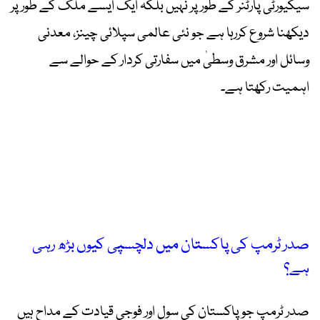
سیکیورٹی پارٹنر کے طور پر نہیں بلکہ ایک ایسے ملک کے طور پر
دیکھنا شروع کررہا ہے جو نئی عالمی سپلائی چینز، معدنی
وسائل اور مشرق وسطیٰ میں سفارتی کردار کے حوالے سے
اہمیت رکھتا ہے۔
صدر ٹرمپ کی پاکستان میں دلچسپی کیوں بڑھ رہی
ہے؟
صدر ٹرمپ جو پاکستان کی سول اور فوجی قیادت کے مداح ہیں