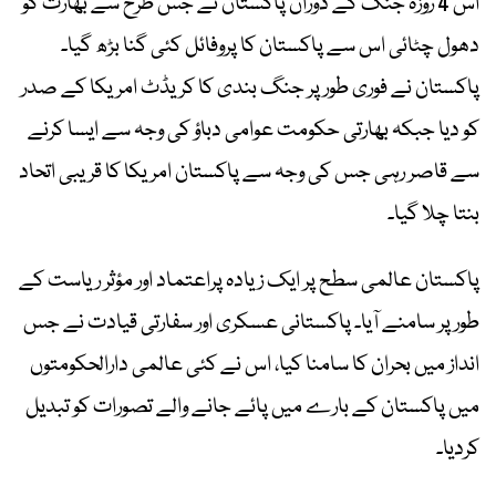
اس 4 روزہ جنگ کے دوران پاکستان نے جس طرح سے بھارت کو
دھول چٹائی اس سے پاکستان کا پروفائل کئی گنا بڑھ گیا۔
پاکستان نے فوری طور پر جنگ بندی کا کریڈٹ امریکا کے صدر
کو دیا جبکہ بھارتی حکومت عوامی دباؤ کی وجہ سے ایسا کرنے
سے قاصر رہی جس کی وجہ سے پاکستان امریکا کا قریبی اتحاد
بنتا چلا گیا۔
پاکستان عالمی سطح پر ایک زیادہ پراعتماد اور مؤثر ریاست کے
طور پر سامنے آیا۔ پاکستانی عسکری اور سفارتی قیادت نے جس
انداز میں بحران کا سامنا کیا، اس نے کئی عالمی دارالحکومتوں
میں پاکستان کے بارے میں پائے جانے والے تصورات کو تبدیل
کردیا۔