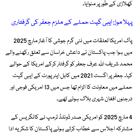
کھلاڑی کے طور پر منوایا۔
پہلا موڑ: ایبی گیٹ حملے کے ملزم جعفر کی گرفتاری
پاک امریکا تعلقات میں نئی گرم جوشی کا آغاز مارچ 2025
میں ہوا جب پاکستان نے داعش خراسان سے تعلق رکھنے والے
محمد شریف اللہ عرف جعفر کو گرفتار کرکے امریکا کے حوالے
کیا۔ جعفر پر اگست 2021 میں کابل ایئرپورٹ کے ایبی گیٹ
حملے میں معاونت کا الزام تھا جس میں 13 امریکی فوجی اور
درجنوں افغان شہری ہلاک ہوئے تھے۔
4 مارچ 2025 کو امریکی صدر ڈونلڈ ٹرمپ نے کانگریس کے
مشترکہ اجلاس سے خطاب کرتے ہوئے پاکستان کا شکریہ ادا