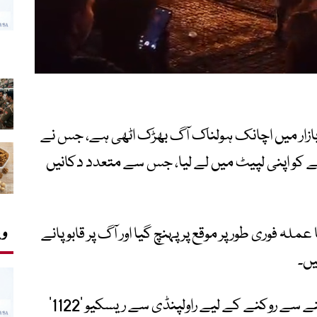
چ 9 میں واقع سستے بازار میں اچانک ہولناک آگ بھڑک اٹھی ہے، جس نے
کو اپنی لپیٹ میں لے لیا، جس سے متعدد دکانیں
ہ فوری طور پر موقع پر پہنچ گیا اور آگ پر قابو پانے
وی
یں۔
آگ پر جلد از جلد قابو پانے اور اسے مزید پھیلنے سے روکنے کے لیے راولپنڈی سے ریسکیو ‘1122’