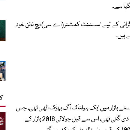
گیا ہے۔
رانی کے لیے اسسٹنٹ کمشنر (اے سی) ایچ نائن خود
ے ہیں۔
کا
میں بھی ایچ نائن سستے بازار میں ایک ہولناک آگ بھڑک اٹھی تھی، جس
کی تحقیقات کے لیے 9 رکنی کمیٹی تشکیل دی گئی تھی، اس سے قبل جولائی 2018 بازار کے