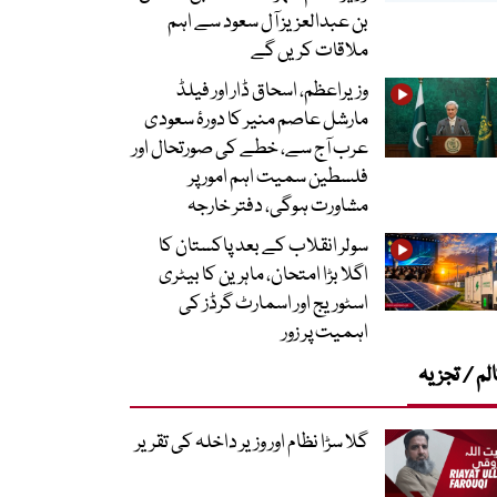
بن عبدالعزیز آل سعود سے اہم
ملاقات کریں گے
وزیراعظم، اسحاق ڈار اور فیلڈ
مارشل عاصم منیر کا دورۂ سعودی
عرب آج سے، خطے کی صورتحال اور
فلسطین سمیت اہم امور پر
مشاورت ہوگی، دفتر خارجہ
سولر انقلاب کے بعد پاکستان کا
اگلا بڑا امتحان، ماہرین کا بیٹری
اسٹوریج اور اسمارٹ گرڈز کی
اہمیت پر زور
لم / تجزیہ
گلا سڑا نظام اور وزیر داخلہ کی تقریر