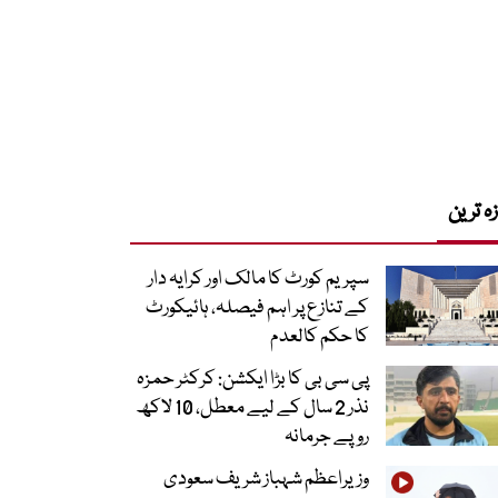
زہ ترین
سپریم کورٹ کا مالک اور کرایہ دار
کے تنازع پر اہم فیصلہ، ہائیکورٹ
کا حکم کالعدم
پی سی بی کا بڑا ایکشن: کرکٹر حمزہ
نذر 2 سال کے لیے معطل، 10 لاکھ
روپے جرمانہ
وزیراعظم شہباز شریف سعودی