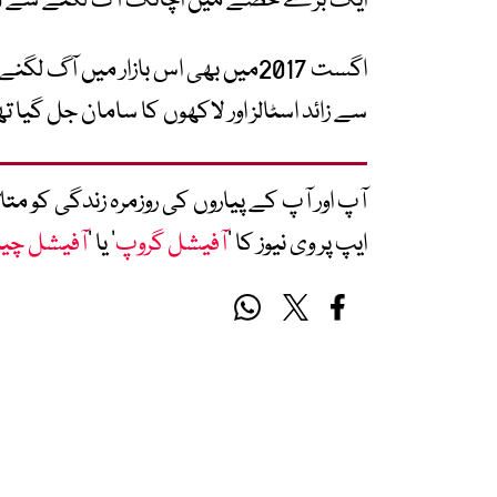
ایک بڑے حصے میں اچانک آگ لگنے سے 100 کے قریب اسٹالز جل کر راکھ ہو گئے۔
سے زائد اسٹالز اور لاکھوں کا سامان جل گیا تھ
آپ اور آپ کے پیاروں کی روزمرہ زندگی کو 
ایپ پر وی نیوز کا ’
آفیشل گروپ
‘ یا ’
آفیشل چی