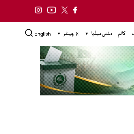
کالم
ملٹی میڈیا
X چینلز
English