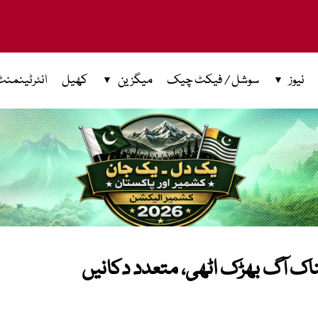
نیوز
سوشل / فیکٹ چیک
میگزین
کھیل
انٹرٹینمنٹ
لناک آگ بھڑک اٹھی، متعدد دکانیں