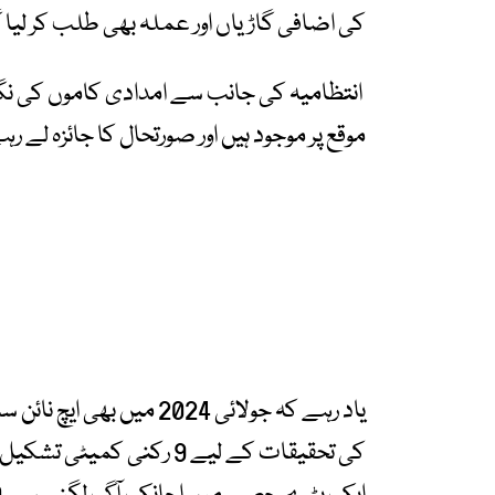
کی اضافی گاڑیاں اور عملہ بھی طلب کر لیا 
انتظامیہ کی جانب سے امدادی کاموں کی نگ
موقع پر موجود ہیں اور صورتحال کا جائزہ لے رہ
یاد رہے کہ جولائی 2024 