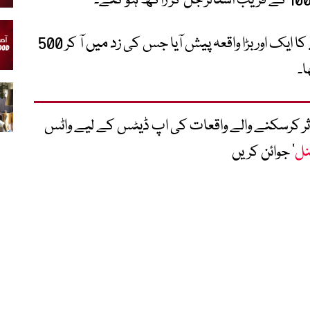
اگست 2017میں بھی اس بازار میں آگ لگنے کا ایک اور بڑا واقعہ پیش آیا جس کی زد میں آ کر 500
ا۔
متاثر کرسکنے والے واقعات کی اپ ڈیٹس کے لیے واٹس
نل
‘ جوائن کریں