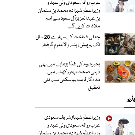
عرب روانہ، سعودی ولی عہد و
وزیراعظم شہزادہ محمد بن سلمان
بن عبدالعزیز آل سعود سے اہم
ملاقات کریں گے
جعلی شناخت کے سہارے 28 سال
تک روپوش رہنے والا ملزم گرفتار
بحیرہ روم کی غذا بڑھاپے میں بھی
ذہنی صحت بہتر رکھنے میں
مددگار ثابت ہو سکتی ہے، نئی
تحقیق
ڈیو
وزیراعظم شہباز شریف سعودی
عرب روانہ، سعودی ولی عہد و
وزیراعظم شہزادہ محمد بن سلمان