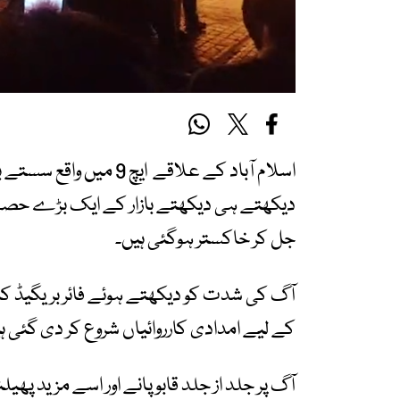
اسلام آباد کے علاقے ای
دیکھتے ہی دیکھتے بازار کے ایک بڑے حصے 
جل کر خاکستر ہوگئی ہیں۔
آگ کی شدت کو دیکھتے ہوئے فائر بریگیڈ کا عمل
کے لیے امدادی کارروائیاں شروع کر دی گئی ہ